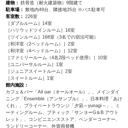
建物：
鉄骨造（耐火建築物）9階建て
駐車場：
敷地内49台、隣接地35台 ※バス駐車可
客室数：
226室
［ダブルルーム］14室
［ハリウッドツインルーム］16室
［ツインルーム］168室（3名での宿泊可能）
［和洋室（2ベッドルーム）］2室
［和洋室（4ベッドルーム）］12室
［ファミリールーム（4名2段ベッド使用）］10室
［ユニバーサルルーム］1室
［ジュニアスイートルーム］2室
［スイートルーム］1室
館内施設：
カフェ＆バー「All oar（オールオール）」、メインダイ
ニング「Ensemble（アンサンブル）」、日本料理「あけ
くれ」、プライベートラウンジ「夕凪～yunagi～」、ミ
ーティングルーム、ブティック「サンヨーG＆B アウト
レット」、コンビニエンスストア、ベンダーコーナー、
ランドリーコーナー、外貨両替機