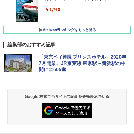
￥1,760
Amazonランキングをもっと見る
編集部のおすすめ記事
僕が見た未来【完全版】
[キャンパーズコレクション 山善] ポップアッ
DEWEL パラソル 大型 ビーチ アウトドアパ
「東京ベイ潮見プリンスホテル」2020年
プテント 傘みたいに広げて畳める パッとサ
ラソル ガーデン サイトシート付 折りたたみ
7月開業。JR京葉線 東京駅～舞浜駅の中
ッとサンシェード キューブ フルクローズ メ
防水 UVカット 4段階高さ調整 軽量 収納袋付
￥0
間に全605室
ッシュ 簡単設置 ワンタッチテント キャンプ
き
&ハイキング カーキ PATC-150(KH)
￥6,459
￥6,831
D40 地球の歩き方 チェンマイ タイ北部の魅
Google 検索で当サイトの記事を優先表示させる
力的な町 2026～2027 地球の歩き方D アジア
GRANDOOR ステンレス保冷剤 2個セット 2
PYKES PEAK (パイクスピーク) 着替えテン
026リニューアル 急速冷凍 空間倍増 衛生的
ト プライバシー テント 【中が透けない】 1
コンパクト 保冷力長持ち
￥2,079
人用 折りたたみ 防災グッズ 災害用トイレ ビ
ーチ ピクニック ポップアップテント 携帯 簡
￥2,980
易 トイレテント (グレー)
A09 地球の歩き方 イタリア 2026～2027 地