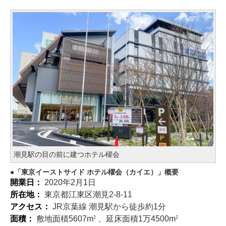
潮見駅の目の前に建つホテル櫂会
「東京イーストサイド ホテル櫂会（カイエ）」概要
開業日：
2020年2月1日
所在地：
東京都江東区潮見2-8-11
アクセス：
JR京葉線 潮見駅から徒歩約1分
面積：
敷地面積5607m
、延床面積1万4500m
2
2