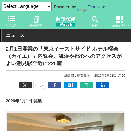
Powered by
Translate
トラベル Watch
地域
国内旅行
東京
カテゴリ
過去記事
検索
Impressサイト
ニュース
2月1日開業の「東京イーストサイド ホテル櫂会
（カイエ）」内覧会。舞浜や都心へのアクセスが
よい潮見駅至近に226室
編集部：稲葉隆司
2020年1月31日 17:10
リスト
2020年2月1日 開業