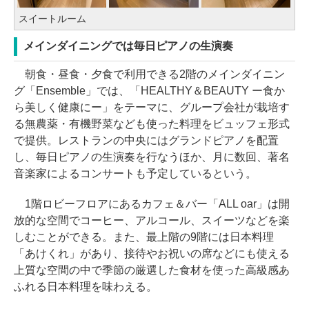
スイートルーム
メインダイニングでは毎日ピアノの生演奏
朝食・昼食・夕食で利用できる2階のメインダイニン
グ「Ensemble」では、「HEALTHY＆BEAUTY ー食か
ら美しく健康にー」をテーマに、グループ会社が栽培す
る無農薬・有機野菜なども使った料理をビュッフェ形式
で提供。レストランの中央にはグランドピアノを配置
し、毎日ピアノの生演奏を行なうほか、月に数回、著名
音楽家によるコンサートも予定しているという。
1階ロビーフロアにあるカフェ＆バー「ALL oar」は開
放的な空間でコーヒー、アルコール、スイーツなどを楽
しむことができる。また、最上階の9階には日本料理
「あけくれ」があり、接待やお祝いの席などにも使える
上質な空間の中で季節の厳選した食材を使った高級感あ
ふれる日本料理を味わえる。