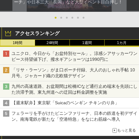
ーチ」や日本三大「長岡」など大型イベント目白押し！
●
●
●
●
●
●
アクセスランキング
1時間
24時間
1週間
1カ月
ユニクロ、今日から「お盆特別セール」。涼感シアサッカーワン
ピース待望値下げ、撥水ギアショーツは1990円に
「リサ・ラーソン」がま口ポーチ付録、大人のおしゃれ手帖 10
月号。ジャカード織の北欧猫デザイン
九州の高速道路、お盆期間は松橋ICなど通行止め端末を先頭にし
た渋滞予測。東九州道への迂回は料金調整を実施
【週末駅弁】東京駅「Suicaのペンギン チキンのり弁」
フェラーリを手がけたピニンファリーナ、日本の鉄道を初デザイ
ン。南海電鉄が新たな「空港特急」をなにわ筋線へ導入
もっと見る