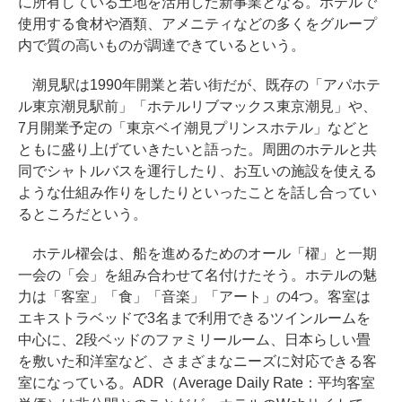
に所有している土地を活用した新事業となる。ホテルで
使用する食材や酒類、アメニティなどの多くをグループ
内で質の高いものが調達できているという。
潮見駅は1990年開業と若い街だが、既存の「アパホテ
ル東京潮見駅前」「ホテルリブマックス東京潮見」や、
7月開業予定の「東京ベイ潮見プリンスホテル」などと
ともに盛り上げていきたいと語った。周囲のホテルと共
同でシャトルバスを運行したり、お互いの施設を使える
ような仕組み作りをしたりといったことを話し合ってい
るところだという。
ホテル櫂会は、船を進めるためのオール「櫂」と一期
一会の「会」を組み合わせて名付けたそう。ホテルの魅
力は「客室」「食」「音楽」「アート」の4つ。客室は
エキストラベッドで3名まで利用できるツインルームを
中心に、2段ベッドのファミリールーム、日本らしい畳
を敷いた和洋室など、さまざまなニーズに対応できる客
室になっている。ADR（Average Daily Rate：平均客室