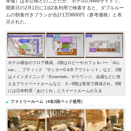
単価）は非公開とのことだが、ホテルのWebサイトで、
開業日の2月1日に1泊2名利用で検索すると、ダブルルー
ムの朝食付きプランが合計1万9800円（参考価格）と表
示された。
ホテル櫂会のフロア構成。1階はロビーやカフェ＆バー「ALL
oar」、ブティック「サンヨーG＆B アウトレット」など、2階
はメインダイニング「Ensemble」やラウンジ、会議などに使
えるプライベートルームなど、3～8階は客室で構成され、9階
には日本料理「あけくれ」とスイートルームが入る
ファミリールーム（4名2段ベッド使用）