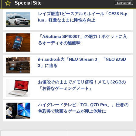
Special Site
レイズ鍛造1ピースアルミホイール「CE28 N-p
lus」軽量なままに剛性を向上
「A&ultima SP4000T」の魅力！ポケットに入
るオーディオの醍醐味
iFi audio主力「NEO Stream 3」「NEO iDSD
3」に迫る
お値段そのままでメモリ倍増！メモリ32GBの
「お得なゲーミングノート」
ハイグレードテレビ「TCL Q7D Pro」。圧巻の
色彩美で映画＆ゲームが極上体験に