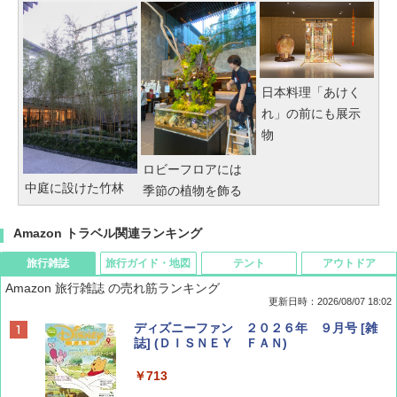
日本料理「あけく
れ」の前にも展示
物
ロビーフロアには
中庭に設けた竹林
季節の植物を飾る
Amazon トラベル関連ランキング
旅行雑誌
旅行ガイド・地図
テント
アウトドア
Amazon 旅行雑誌 の売れ筋ランキング
更新日時：2026/08/07 18:02
ディズニーファン ２０２６年 ９月号 [雑
誌] (ＤＩＳＮＥＹ ＦＡＮ)
￥713