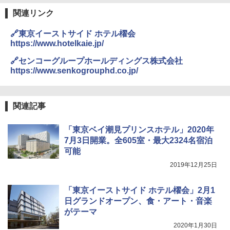
￥4,980
球の歩き方A ヨーロッパ
熊撃退スプレー 熊よけスプレー 熊スプレー
【日本企業販売】超強力クマ対策スプレー 30
関連リンク
￥2,479
0ml（連続噴射30秒）110ml（連続噴射15
ENDLESS BASE 《めざましテレビで紹介》
秒）射程5～10m 安全ロック搭載 携帯収納袋
🔗東京イーストサイド ホテル櫂会
テント ワンタッチ RENEW 幅200 2-3人用 43
付き ヒグマ・イノシシ対策 自治体・教育機
https://www.hotelkaie.jp/
500002(88859)
関の購入実績 登山・キャンプ・アウトドア・
防災用品 長期保存可能 緊急時用 日本国内発
地球の歩き方 スター・ウォーズ
🔗センコーグループホールディングス株式会社
送
￥5,999
https://www.senkogrouphd.co.jp/
￥2,695
￥3,680
[キャンパーズコレクション 山善] 傘みたいに
広げるだけ パッとサッとテント ブラックコ
関連記事
ーティング フルクローズ メッシュ 3-4人用
BUNDOK(バンドック)ソロ ドーム 1 EX BDK
簡単設置 ポップアップテント エクルベージ
-08EX カーキ ソロキャンプ ポリエステル フ
A26 地球の歩き方 チェコ ポーランド スロヴ
「東京ベイ潮見プリンスホテル」2020年
ュ(BC仕様) PATC-150B(EB)
レーム ドーム型 テント
ァキア 2026～2027 地球の歩き方A ヨーロッ
パ
7月3日開業。全605室・最大2324名宿泊
￥9,990
￥14,800
可能
￥2,277
2019年12月25日
[キャンパーズコレクション 山善] 傘みたいに
着替えテント トイレテント 透けない【換気
広げるだけ パッとサッとテント キューブワ
通気窓付き】収納袋付き UVカット 防水 防災
「東京イーストサイド ホテル櫂会」2月1
イド ブラックコーティング フルクローズ メ
コンパクト iimono117 (ブルー)
日グランドオープン、食・アート・音楽
ッシュ 4人用 簡単設置 ポップアップテント P
がテーマ
ATCW-150B エクルベージュ
￥3,080
2020年1月30日