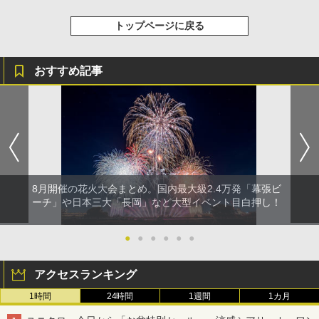
トップページに戻る
おすすめ記事
8月開催の花火大会まとめ。国内最大級2.4万発「幕張ビ
ーチ」や日本三大「長岡」など大型イベント目白押し！
●
●
●
●
●
●
アクセスランキング
1時間
24時間
1週間
1カ月