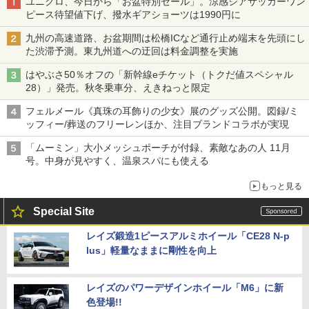
ユニクロ、今日から「お盆特別セール」。涼感シアサッカーワン
ピース待望値下げ、撥水ギアショーツは1990円に
九州の高速道路、お盆期間は松橋ICなど通行止め端末を先頭にし
た渋滞予測。東九州道への迂回は料金調整を実施
はやぶさ50％オフの「新幹線eチケット（トクだ値スペシャル
28）」発売。秋冬乗車分、えきねっと限定
フェルメール《真珠の耳飾りの少女》展のグッズ公開。図録/ミ
ッフィー/葬送のフリーレンほか、注目ブランドコラボが実現
「ムーミン」大小メッシュポーチが付録、素敵なあの人 11月
号。中身が見やすく、温泉スパにも使える
もっと見る
Special Site
レイズ鍛造1ピースアルミホイール「CE28 N-p
lus」軽量なままに剛性を向上
レイズのパワーデザインホイール「M6」に新
色登場!!