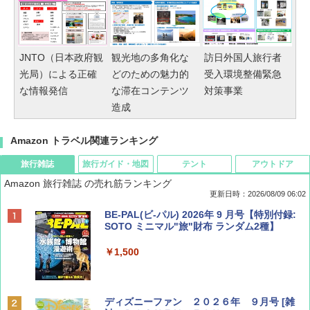
JNTO（日本政府観
観光地の多角化な
訪日外国人旅行者
光局）による正確
どのための魅力的
受入環境整備緊急
な情報発信
な滞在コンテンツ
対策事業
造成
Amazon トラベル関連ランキング
旅行雑誌
旅行ガイド・地図
テント
アウトドア
Amazon 旅行雑誌 の売れ筋ランキング
更新日時：2026/08/09 06:02
BE-PAL(ビ-パル) 2026年 9 月号【特別付録:
SOTO ミニマル"旅"財布 ランダム2種】
￥1,500
ディズニーファン ２０２６年 ９月号 [雑