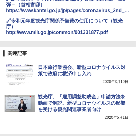
テント ワンタッチ RENEW 幅200 2-3人用 43
弾－（首相官邸）
500002(88859)
GRANDOOR ステンレス保冷剤 2個セット 2
https://www.kantei.go.jp/jp/pages/coronavirus_2nd_e
026リニューアル 急速冷凍 空間倍増 衛生的
A26 地球の歩き方 チェコ ポーランド スロヴ
mergency_response_summary.html
コンパクト 保冷力長持ち
🔗令和元年度観光庁関係予備費の使用について（観光
ァキア 2026～2027 地球の歩き方A ヨーロッ
￥5,999
パ
庁）
￥2,980
http://www.mlit.go.jp/common/001331877.pdf
￥2,277
[キャンパーズコレクション 山善] 傘みたいに
広げるだけ パッとサッとテント ブラックコ
ーティング フルクローズ メッシュ 3-4人用
ポインターライト 強力 小型 緑色/赤色/青紫色
関連記事
簡単設置 ポップアップテント エクルベージ
USB充電式 高精度 超長距離照射 長時間使用
新しい日本地理 地図・統計・移動から読み
ュ(BC仕様) PATC-150B(EB)
可能 安全ロック付き 高安全性 金属製耐久 コ
解く (講談社現代新書)
ンパクト多機能設計 持ち運び便利 アウトド
日本旅行業協会、新型コロナウイルス対
ア/オフィス/教育現場/展示会用 緑
￥9,990
￥1,540
策で政府に救済申し入れ
￥1,180
2020年3月19日
[キャンパーズコレクション 山善] 傘みたいに
広げるだけ パッとサッとテント キューブワ
観光庁、「雇用調整助成金」申請方法を
イド ブラックコーティング フルクローズ メ
電動エアーポンプ SUP用 20PSI 電動ポンプ
ッシュ 4人用 簡単設置 ポップアップテント P
ゴムボート 空気入れ 空気抜き 自動停止 過熱
動画で解説。新型コロナウイルスの影響
ATCW-150B エクルベージュ
保護 日光可読lcd 7種類ノズル付き
を受ける観光関連事業者向け
2020年5月1日
￥-
￥7,884