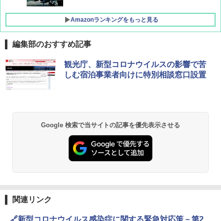
Amazonランキングをもっと見る
編集部のおすすめ記事
地球の歩き方 スター・ウォーズ
[キャンパーズコレクション 山善] ポップアッ
DEWEL パラソル 大型 ビーチ アウトドアパ
観光庁、新型コロナウイルスの影響で苦
プテント 傘みたいに広げて畳める パッとサ
ラソル ガーデン サイトシート付 折りたたみ
しむ宿泊事業者向けに特別相談窓口設置
ッとサンシェード キューブ フルクローズ メ
防水 UVカット 4段階高さ調整 軽量 収納袋付
￥2,695
ッシュ 簡単設置 ワンタッチテント キャンプ
き
&ハイキング カーキ PATC-150(KH)
￥6,459
￥6,830
A09 地球の歩き方 イタリア 2026～2027 地
Google 検索で当サイトの記事を優先表示させる
球の歩き方A ヨーロッパ
熊撃退スプレー 熊よけスプレー 熊スプレー
PYKES PEAK (パイクスピーク) 着替えテン
【日本企業販売】超強力クマ対策スプレー 30
ト プライバシー テント 【中が透けない】 1
0ml（連続噴射30秒）110ml（連続噴射15
￥2,479
人用 折りたたみ 防災グッズ 災害用トイレ ビ
秒）射程5～10m 安全ロック搭載 携帯収納袋
ーチ ピクニック ポップアップテント 携帯 簡
付き ヒグマ・イノシシ対策 自治体・教育機
易 トイレテント (グレー)
関の購入実績 登山・キャンプ・アウトドア・
防災用品 長期保存可能 緊急時用 日本国内発
D40 地球の歩き方 チェンマイ タイ北部の魅
送
￥4,980
力的な町 2026～2027 地球の歩き方D アジア
関連リンク
￥3,680
￥2,079
🔗新型コロナウイルス感染症に関する緊急対応策－第2
ENDLESS BASE 《めざましテレビで紹介》