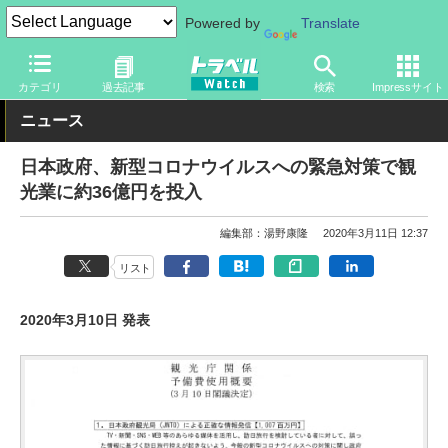
Powered by
Translate
トラベル Watch
企業・政府・官庁
政府・官庁
観光庁
カテゴリ
過去記事
検索
Impressサイト
ニュース
日本政府、新型コロナウイルスへの緊急対策で観
光業に約36億円を投入
編集部：湯野康隆
2020年3月11日 12:37
リスト
2020年3月10日 発表