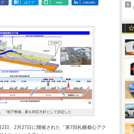
ェア
はてブ
note
LinkedIn
、「地下整備」案を対応方針として決定した
2日、2月27日に開催された「第7回札幌都心アク