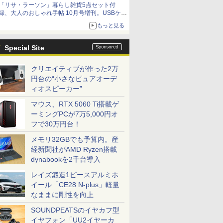
「リサ・ラーソン」暮らし雑貨5点セット付
録、大人のおしゃれ手帖 10月号増刊。USBケー
ブルや缶ケースなど
もっと見る
Special Site
クリエイティブが作った2万
円台の“小さなピュアオーデ
ィオスピーカー”
マウス、RTX 5060 Ti搭載ゲ
ーミングPCが7万5,000円オ
フで30万円台！
メモリ32GBでも予算内。産
経新聞社がAMD Ryzen搭載
dynabookを2千台導入
レイズ鍛造1ピースアルミホ
イール「CE28 N-plus」軽量
なままに剛性を向上
SOUNDPEATSのイヤカフ型
イヤフォン「UU2イヤーカ