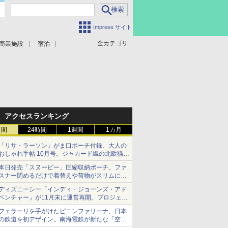
Impress サイト
全カテゴリ
商業施設
宿泊
アクセスランキング
時間
24時間
1週間
1カ月
「リサ・ラーソン」がま口ポーチ付録、大人の
おしゃれ手帖 10月号。ジャカード織の北欧猫デ
ザイン
本日発売「スヌーピー」圧縮収納ポーチ。ファ
スナー閉めるだけで着替えや荷物がスリムにま
とまる
ディズニーシー「インディ・ジョーンズ・アド
ベンチャー」が11月末に運営再開。プロジェク
ションマッピングを追加、DPAは1500円
フェラーリを手がけたピニンファリーナ、日本
の鉄道を初デザイン。南海電鉄が新たな「空港
特急」をなにわ筋線へ導入