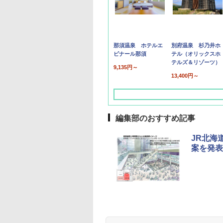
那須温泉 ホテルエ
別府温泉 杉乃井ホ
ピナール那須
テル（オリックスホ
テルズ＆リゾーツ）
9,135円～
13,400円～
編集部のおすすめ記事
JR北海
案を発表
草津温泉 ホテル櫻
品川プリンスホテル
グランドニッコー東
海のサウナ＆スパ
東京ドームホテル
シェラトン・グラン
井
京ベイ 舞浜
オールインクルーシ
デ・トーキョーベ
7,037円～
7,980円～
ブ 島原温泉ホテル
イ・ホテル
14,300円～
6,800円～
南風楼