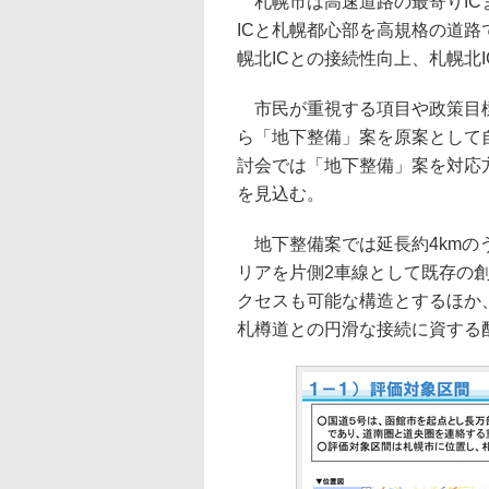
札幌市は高速道路の最寄りIC
ICと札幌都心部を高規格の道
幌北ICとの接続性向上、札幌北
市民が重視する項目や政策目標
ら「地下整備」案を原案として
討会では「地下整備」案を対応方
を見込む。
地下整備案では延長約4kmの
リアを片側2車線として既存の創
クセスも可能な構造とするほか
札樽道との円滑な接続に資する