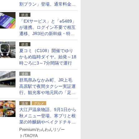
割プラン」登場。通常料金の
およそ半額でお得に夜活
鉄道
「EXサービス」と「e5489」
が連携。ログイン不要で相互
遷移、JR3社の新幹線・特急
予約をアプリで一括確認
鉄道
夏コミ（C108）開催でゆり
かもめ臨時ダイヤ。始発～18
時ごろに3～7分間隔で運行
道路
群馬県みなかみ町、JR上毛
高原駅で夜間タクシー実証運
行。観光客や地元民の「足が
ない」課題解消へ、木金土に
温泉
グルメ
2台体制
大江戸温泉物語、9月1日から
秋メニュー登場。寒ブリと根
菜の吟醸鍋やベイクドチキ
ン、ショコラ＆栗スイーツも
Premium/わんわんリゾー
食べ放題に
ト/TAOYA