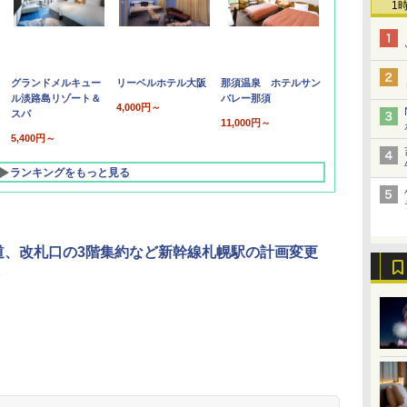
1
グランドメルキュー
リーベルホテル大阪
那須温泉 ホテルサン
ル淡路島リゾート＆
バレー那須
4,000円～
スパ
11,000円～
5,400円～
ランキングをもっと見る
道、改札口の3階集約など新幹線札幌駅の計画変更
北陸 福井 あわら
品川プリンスホテ
舞浜ビューホテル
箱根湯本温泉 ホテ
ホテルトラスティ東
オリエンタルホテル
下呂温泉 水明館
住友不動産ホテル ヴ
東京ベイ舞浜ホテル
温泉 清風荘（北陸
ル イーストタワー
ｂｙ ＨＵＬＩＣ
ル おかだ
京ベイサイド
東京ベイ
ィラフォンテーヌグラ
ファーストリゾート
8,250円～
最大級の庭園露天風
（旧：東京ベイ舞浜
ンド東京有明
9,958円～
11,200円～
5,450円～
5,200円～
4,290円～
呂の宿 清風荘）
ホテル）