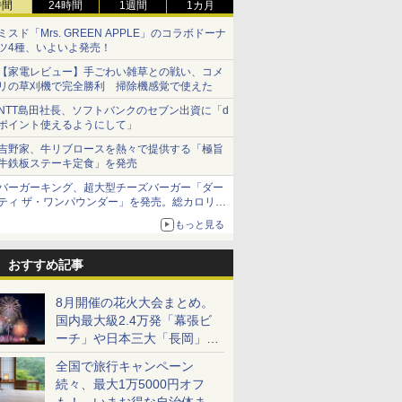
時間
24時間
1週間
1カ月
ミスド「Mrs. GREEN APPLE」のコラボドーナ
ツ4種、いよいよ発売！
【家電レビュー】手ごわい雑草との戦い、コメ
リの草刈機で完全勝利 掃除機感覚で使えた
NTT島田社長、ソフトバンクのセブン出資に「d
ポイント使えるようにして」
吉野家、牛リブロースを熱々で提供する「極旨
牛鉄板ステーキ定食」を発売
バーガーキング、超大型チーズバーガー「ダー
ティ ザ・ワンパウンダー」を発売。総カロリー
約1656kcal、総重量約527g！
もっと見る
おすすめ記事
8月開催の花火大会まとめ。
国内最大級2.4万発「幕張ビ
ーチ」や日本三大「長岡」な
ど大型イベント目白押し！
全国で旅行キャンペーン
続々、最大1万5000円オフ