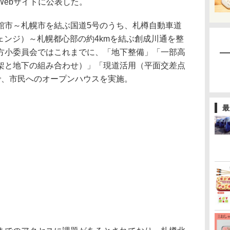
Webサイトに公表した。
市～札幌市を結ぶ国道5号のうち、札樽自動車道
チェンジ）～札幌都心部の約4kmを結ぶ創成川通を整
方小委員会ではこれまでに、「地下整備」「一部高
架と地下の組み合わせ）」「現道活用（平面交差点
で、市民へのオープンハウスを実施。
最