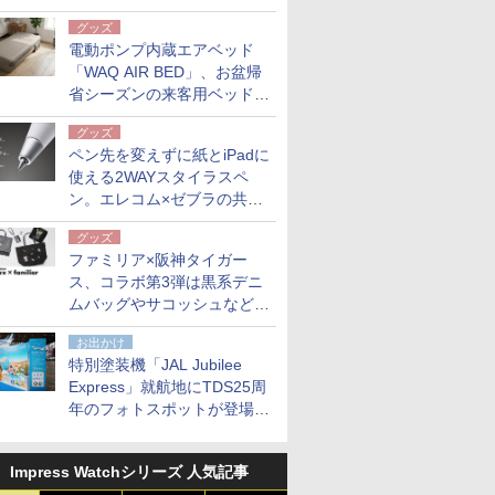
グッズ
電動ポンプ内蔵エアベッド
「WAQ AIR BED」、お盆帰
省シーズンの来客用ベッドに
も。使用後は収納バッグでコ
グッズ
ンパクトに保管
ペン先を変えずに紙とiPadに
使える2WAYスタイラスペ
ン。エレコム×ゼブラの共同
開発
グッズ
ファミリア×阪神タイガー
ス、コラボ第3弾は黒系デニ
ムバッグやサコッシュなど6
点。8月21日オンラインスト
お出かけ
アで発売
特別塗装機「JAL Jubilee
Express」就航地にTDS25周
年のフォトスポットが登場。
10月末まで青森空港に
Impress Watchシリーズ 人気記事