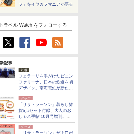
フ」をイヤカフマニアが語る
トラベル Watch をフォローする
新記事
鉄道
フェラーリを手がけたピニン
ファリーナ、日本の鉄道を初
デザイン。南海電鉄が新たな
「空港特急」をなにわ筋線へ
グッズ
導入
「リサ・ラーソン」暮らし雑
貨5点セット付録、大人のお
しゃれ手帖 10月号増刊。
USBケーブルや缶ケースなど
グッズ
「リサ・ラーソン」がま口ポ