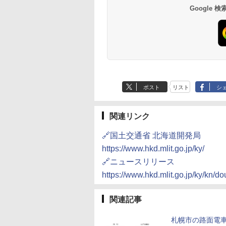
10,450円～
7,950円～
Google
ポスト
リスト
シ
関連リンク
🔗国土交通省 北海道開発局
https://www.hkd.mlit.go.jp/ky/
🔗ニュースリリース
https://www.hkd.mlit.go.jp/ky/kn/
関連記事
札幌市の路面電車