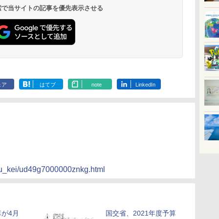
19,541円～
5,758円～
6,070円～
 検索で当サイトの記事を優先表示させる
ェア
はてブ
note
LinkedIn
dou_kei/ud49g7000000znkg.html
が4月
国交省、2021年度予算