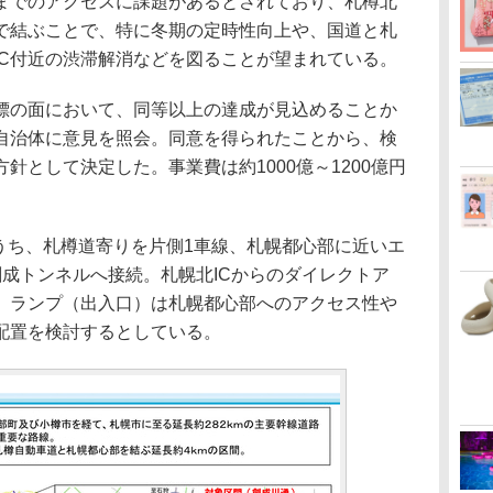
までのアクセスに課題があるとされており、札樽北
路で結ぶことで、特に冬期の定時性向上や、国道と札
IC付近の渋滞解消などを図ることが望まれている。
の面において、同等以上の達成が見込めることか
自治体に意見を照会。同意を得られたことから、検
針として決定した。事業費は約1000億～1200億円
うち、札樽道寄りを片側1車線、札幌都心部に近いエ
成トンネルへ接続。札幌北ICからのダイレクトア
、ランプ（出入口）は札幌都心部へのアクセス性や
配置を検討するとしている。