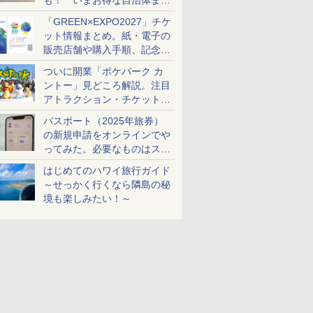
も！ いまお得な自治体まと
め
「GREEN×EXPO2027」チケ
ット情報まとめ。紙・電子の
販売店舗や購入手順、記念チ
ケットも解説
ついに開業「ポケパーク カ
ントー」見どころ解説。注目
アトラクション・チケット手
配・来場前に必要な準備は？
パスポート（2025年旅券）
の新規申請をオンラインでや
ってみた。必要なものはスマ
ホとマイナカードのみ
はじめてのハワイ旅行ガイド
～せっかく行くなら隣島の秘
境も楽しみたい！～