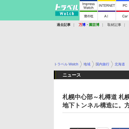
過去記事
万
博
・
園芸博
取材記事
トラベル Watch
地域
国内旅行
北海道
ニュース
札幌中心部～札樽道 札
地下トンネル構造に。