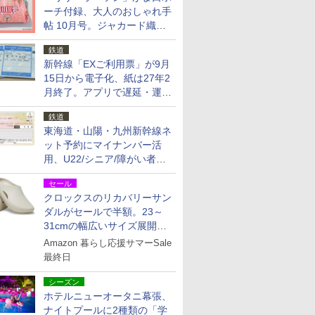
ーチ付録、大人のおしゃれ手
帖 10月号。ジャカード織の
北欧猫デザイン
鉄道
新幹線「EXご利用票」が9月
15日から電子化、紙は27年2
月終了。アプリで遅延・運休
も確認可能に
鉄道
東海道・山陽・九州新幹線ネ
ット予約にマイナンバー活
用、U22/シニア/障がい者割
を9月15日から発売
セール
クロックスのリカバリーサン
ダルがセールで半額。23～
31cmの幅広いサイズ展開、
独自のクッション素材を採用
Amazon 暮らし応援サマーSale
最終日
シーズン
ホテルニューオータニ幕張、
ナイトプールに2種類の「学