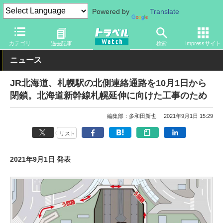
Powered by
Translate
トラベル Watch
地域
国内旅行
北海道
カテゴリ
過去記事
検索
Impressサイト
ニュース
JR北海道、札幌駅の北側連絡通路を10月1日から
閉鎖。北海道新幹線札幌延伸に向けた工事のため
編集部：多和田新也
2021年9月1日 15:29
リスト
2021年9月1日 発表