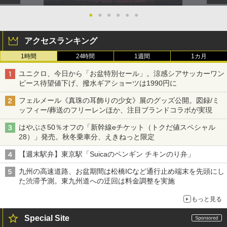
●
●
●
●
●
●
アクセスランキング
1時間
24時間
1週間
1カ月
ユニクロ、今日から「お盆特別セール」。涼感シアサッカーワン
ピース待望値下げ、撥水ギアショーツは1990円に
フェルメール《真珠の耳飾りの少女》展のグッズ公開。図録/ミ
ッフィー/葬送のフリーレンほか、注目ブランドコラボが実現
はやぶさ50％オフの「新幹線eチケット（トクだ値スペシャル
28）」発売。秋冬乗車分、えきねっと限定
【週末駅弁】東京駅「Suicaのペンギン チキンのり弁」
九州の高速道路、お盆期間は松橋ICなど通行止め端末を先頭にし
た渋滞予測。東九州道への迂回は料金調整を実施
もっと見る
Special Site