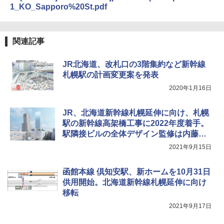
USB充電式 高精度 超長距離照射 長時間使用
1_KO_Sapporo%20St.pdf
￥2,479
可能 安全ロック付き 高安全性 金属製耐久 コ
[キャンパーズコレクション 山善] 傘みたいに
ンパクト多機能設計 持ち運び便利 アウトド
広げるだけ パッとサッとテント ブラックコ
ア/オフィス/教育現場/展示会用 緑
ーティング フルクローズ メッシュ 3-4人用
関連記事
簡単設置 ポップアップテント エクルベージ
A26 地球の歩き方 チェコ ポーランド スロヴ
￥1,180
ュ(BC仕様) PATC-150B(EB)
ァキア 2026～2027 地球の歩き方A ヨーロッ
JR北海道、改札口の3階集約など新幹線
パ
￥9,990
札幌駅の計画変更案を発表
熊撃退スプレー 熊よけスプレー 熊スプレー
￥2,277
【日本企業販売】超強力クマ対策スプレー 30
2020年1月16日
0ml（連続噴射30秒）110ml（連続噴射15
[キャンパーズコレクション 山善] 傘みたいに
秒）射程5～10m 安全ロック搭載 携帯収納袋
広げるだけ パッとサッとテント キューブワ
付き ヒグマ・イノシシ対策 自治体・教育機
JR、北海道新幹線札幌延伸に向け、札幌
イド ブラックコーティング フルクローズ メ
関の購入実績 登山・キャンプ・アウトドア・
駅の新幹線高架橋工事に2022年度着手。
ッシュ 4人用 簡単設置 ポップアップテント P
防災用品 長期保存可能 緊急時用 日本国内発
駅隣接ビルの全体デザイン監修は内藤廣
ATCW-150B エクルベージュ
送
氏
2021年9月15日
￥-
￥3,680
函館本線 倶知安駅、新ホームを10月31日
供用開始。北海道新幹線札幌延伸に向け
移転
2021年9月17日