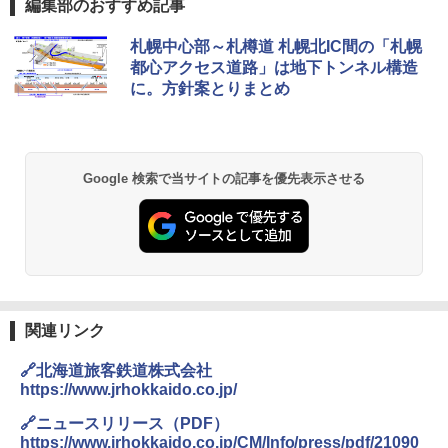
編集部のおすすめ記事
D40 地球の歩き方 チェンマイ タイ北部の魅
[キャンパーズコレクション 山善] ポップアッ
GRANDOOR ステンレス保冷剤 2個セット 2
札幌中心部～札樽道 札幌北IC間の「札幌
力的な町 2026～2027 地球の歩き方D アジア
プテント 傘みたいに広げて畳める パッとサ
026リニューアル 急速冷凍 空間倍増 衛生的
都心アクセス道路」は地下トンネル構造
ッとサンシェード キューブ フルクローズ メ
コンパクト 保冷力長持ち
に。方針案とりまとめ
ッシュ 簡単設置 ワンタッチテント キャンプ
￥2,079
&ハイキング カーキ PATC-150(KH)
￥2,980
￥6,830
地球の歩き方 スター・ウォーズ
BUNDOK(バンドック)ソロ ドーム 1 EX BDK
Google 検索で当サイトの記事を優先表示させる
-08EX カーキ ソロキャンプ ポリエステル フ
PYKES PEAK (パイクスピーク) 着替えテン
レーム ドーム型 テント
￥2,695
ト プライバシー テント 【中が透けない】 1
人用 折りたたみ 防災グッズ 災害用トイレ ビ
￥14,800
ーチ ピクニック ポップアップテント 携帯 簡
易 トイレテント (ブラック)
僕が見た未来【完全版】
DEWEL パラソル 大型 ビーチ アウトドアパ
￥4,980
ラソル ガーデン サイトシート付 折りたたみ
￥0
防水 UVカット 4段階高さ調整 軽量 収納袋付
関連リンク
き
ENDLESS BASE 《めざましテレビで紹介》
🔗北海道旅客鉄道株式会社
テント ワンタッチ RENEW 幅200 2-3人用 43
￥6,459
https://www.jrhokkaido.co.jp/
500002(88859)
A09 地球の歩き方 イタリア 2026～2027 地
🔗ニュースリリース（PDF）
球の歩き方A ヨーロッパ
￥5,999
ポインターライト 強力 小型 緑色/赤色/青紫色
https://www.jrhokkaido.co.jp/CM/Info/press/pdf/21090