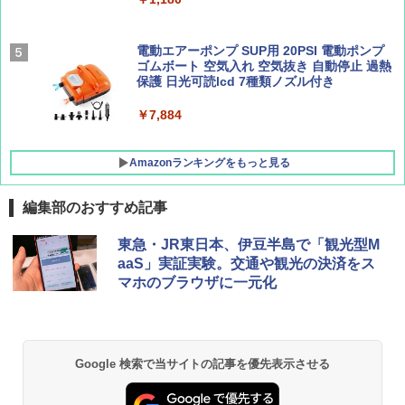
[キャンパーズコレクション 山善] 傘みたいに
広げるだけ パッとサッとテント キューブワ
イド ブラックコーティング フルクローズ メ
電動エアーポンプ SUP用 20PSI 電動ポンプ
ッシュ 4人用 簡単設置 ポップアップテント P
ゴムボート 空気入れ 空気抜き 自動停止 過熱
ATCW-150B エクルベージュ
保護 日光可読lcd 7種類ノズル付き
￥-
￥7,884
Amazonランキングをもっと見る
編集部のおすすめ記事
東急・JR東日本、伊豆半島で「観光型M
aaS」実証実験。交通や観光の決済をス
マホのブラウザに一元化
Google 検索で当サイトの記事を優先表示させる