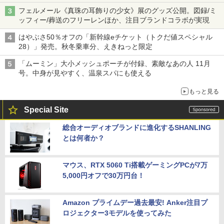
フェルメール《真珠の耳飾りの少女》展のグッズ公開。図録/ミ
ッフィー/葬送のフリーレンほか、注目ブランドコラボが実現
はやぶさ50％オフの「新幹線eチケット（トクだ値スペシャル
28）」発売。秋冬乗車分、えきねっと限定
「ムーミン」大小メッシュポーチが付録、素敵なあの人 11月
号。中身が見やすく、温泉スパにも使える
もっと見る
Special Site
総合オーディオブランドに進化するSHANLING
とは何者か？
マウス、RTX 5060 Ti搭載ゲーミングPCが7万
5,000円オフで30万円台！
Amazon プライムデー過去最安! Anker注目プ
ロジェクター3モデルを使ってみた