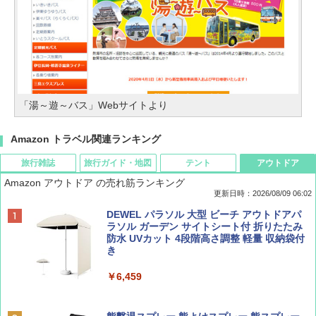
「湯～遊～バス」Webサイトより
Amazon トラベル関連ランキング
旅行雑誌
旅行ガイド・地図
テント
アウトドア
Amazon アウトドア の売れ筋ランキング
更新日時：2026/08/09 06:02
BE-PAL(ビ-パル) 2026年 9 月号【特別付録:
地球の歩き方 スター・ウォーズ
[キャンパーズコレクション 山善] ポップアッ
DEWEL パラソル 大型 ビーチ アウトドアパ
SOTO ミニマル"旅"財布 ランダム2種】
プテント 傘みたいに広げて畳める パッとサ
ラソル ガーデン サイトシート付 折りたたみ
ッとサンシェード キューブ フルクローズ メ
防水 UVカット 4段階高さ調整 軽量 収納袋付
￥2,695
ッシュ 簡単設置 ワンタッチテント キャンプ
き
￥1,500
&ハイキング カーキ PATC-150(KH)
￥6,459
￥6,830
ディズニーファン ２０２６年 ９月号 [雑
A09 地球の歩き方 イタリア 2026～2027 地
誌] (ＤＩＳＮＥＹ ＦＡＮ)
球の歩き方A ヨーロッパ