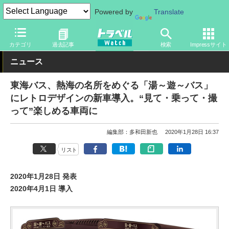
Powered by
Translate
トラベル Watch
地域
国内旅行
関東
カテゴリ
過去記事
検索
Impressサイト
ニュース
東海バス、熱海の名所をめぐる「湯～遊～バス」
にレトロデザインの新車導入。“見て・乗って・撮
って”楽しめる車両に
編集部：多和田新也
2020年1月28日 16:37
リスト
2020年1月28日 発表
2020年4月1日 導入