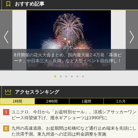
おすすめ記事
8月開催の花火大会まとめ。国内最大級2.4万発「幕張ビ
ーチ」や日本三大「長岡」など大型イベント目白押し！
●
●
●
●
●
●
アクセスランキング
1時間
24時間
1週間
1カ月
ユニクロ、今日から「お盆特別セール」。涼感シアサッカーワン
ピース待望値下げ、撥水ギアショーツは1990円に
九州の高速道路、お盆期間は松橋ICなど通行止め端末を先頭にし
た渋滞予測。東九州道への迂回は料金調整を実施