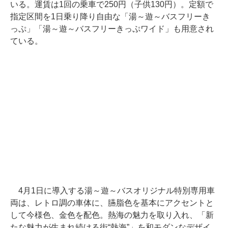
いる。運賃は1回の乗車で250円（子供130円）。定額で
指定区間を1日乗り降り自由な「湯～遊～バスフリーき
っぷ」「湯～遊～バスフリーきっぷワイド」も用意され
ている。
4月1日に導入する湯～遊～バスオリジナル特別専用車
両は、レトロ調の車体に、臙脂色を基本にアクセントと
して今様色、金色を配色。熱海の魅力を取り入れ、「新
たな魅力が生まれ続ける街“熱海”」を和モダンなデザイ