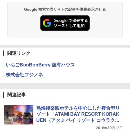
￥6,831
A09 地球の歩き方 イタリア 2026～2027 地
Google 検索で当サイトの記事を優先表示させる
球の歩き方A ヨーロッパ
BUNDOK(バンドック)ソロ ドーム 1 EX BDK
PYKES PEAK (パイクスピーク) 着替えテン
-08EX カーキ ソロキャンプ ポリエステル フ
ト プライバシー テント 【中が透けない】 1
レーム テント
￥2,479
人用 折りたたみ 防災グッズ 災害用トイレ ビ
ーチ ピクニック ポップアップテント 携帯 簡
￥14,800
易 トイレテント (ブラック)
地球の歩き方 スター・ウォーズ
￥4,980
GRANDOOR ステンレス保冷剤 2個セット 2
関連リンク
￥2,695
026リニューアル 急速冷凍 空間倍増 衛生的
コンパクト 保冷力長持ち
いちごBonBonBerry 熱海ハウス
ENDLESS BASE 《めざましテレビで紹介》
テント ワンタッチ RENEW 幅200 2-3人用 43
￥2,980
株式会社フジノネ
500002(88859)
A26 地球の歩き方 チェコ ポーランド スロヴ
ァキア 2026～2027 地球の歩き方A ヨーロッ
￥5,999
ニューエラ New Era キャップ メッシュキャ
パ
ップ 9FORTY AFrame 15226380 NER37C00
関連記事
94 ストーン ニューエラキャップ 9FORTYA
￥2,277
[キャンパーズコレクション 山善] 傘みたいに
サーフライダーファウンデーション Surfride
広げるだけ パッとサッとテント ブラックコ
r Foundation コラボ Aフレーム メンズ レデ
熱海後楽園ホテルを中心にした複合型リ
ーティング フルクローズ メッシュ 3-4人用
ィース 帽子 スナップバック a-frame 9フォー
ゾート「ATAMI BAY RESORT KORAK
簡単設置 ポップアップテント エクルベージ
ティー男女兼用ユニセックス 夏用 日除けUV
新しい日本地理 地図・統計・移動から読み
UEN（アタミ ベイ リゾート コウラクエ
ュ(BC仕様) PATC-150B(EB)
ケア FREE
解く (講談社現代新書)
ン）」、2019年3月28日開業
2018年10月12日