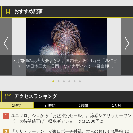
おすすめ記事
8月開催の花火大会まとめ。国内最大級2.4万発「幕張ビ
ーチ」や日本三大「長岡」など大型イベント目白押し！
●
●
●
●
●
●
アクセスランキング
1時間
24時間
1週間
1カ月
ユニクロ、今日から「お盆特別セール」。涼感シアサッカーワン
ピース待望値下げ、撥水ギアショーツは1990円に
「リサ・ラーソン」がま口ポーチ付録、大人のおしゃれ手帖 10