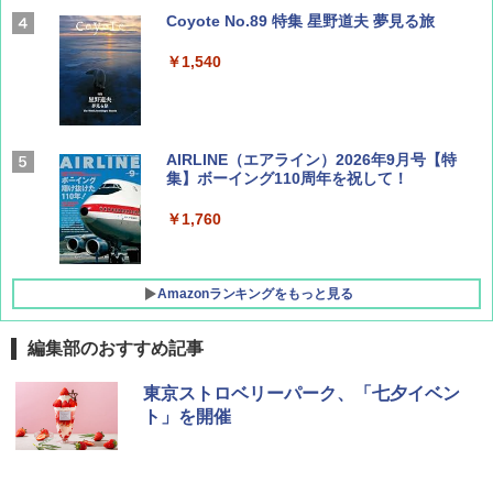
Coyote No.89 特集 星野道夫 夢見る旅
￥1,540
AIRLINE（エアライン）2026年9月号【特
集】ボーイング110周年を祝して！
￥1,760
Amazonランキングをもっと見る
編集部のおすすめ記事
D40 地球の歩き方 チェンマイ タイ北部の魅
[キャンパーズコレクション 山善] ポップアッ
DEWEL パラソル 大型 ビーチ アウトドアパ
東京ストロベリーパーク、「七夕イベン
力的な町 2026～2027 地球の歩き方D アジア
プテント 傘みたいに広げて畳める パッとサ
ラソル ガーデン サイトシート付 折りたたみ
ト」を開催
ッとサンシェード キューブ フルクローズ メ
防水 UVカット 4段階高さ調整 軽量 収納袋付
ッシュ 簡単設置 ワンタッチテント キャンプ
き
￥2,079
&ハイキング カーキ PATC-150(KH)
￥6,459