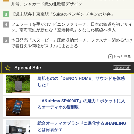
月号。ジャカード織の北欧猫デザイン
【週末駅弁】東京駅「Suicaのペンギン チキンのり弁」
フェラーリを手がけたピニンファリーナ、日本の鉄道を初デザイ
ン。南海電鉄が新たな「空港特急」をなにわ筋線へ導入
本日発売「スヌーピー」圧縮収納ポーチ。ファスナー閉めるだけ
で着替えや荷物がスリムにまとまる
もっと見る
Special Site
鳥肌ものの「DENON HOME」サウンドを体感
した！
「A&ultima SP4000T」の魅力！ポケットに入
るオーディオの醍醐味
総合オーディオブランドに進化するSHANLING
とは何者か？