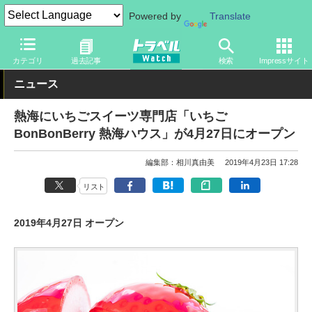
Powered by
Translate
トラベル Watch
地域
国内旅行
関東
カテゴリ
過去記事
検索
Impressサイト
ニュース
熱海にいちごスイーツ専門店「いちご
BonBonBerry 熱海ハウス」が4月27日にオープン
編集部：相川真由美
2019年4月23日 17:28
リスト
2019年4月27日 オープン