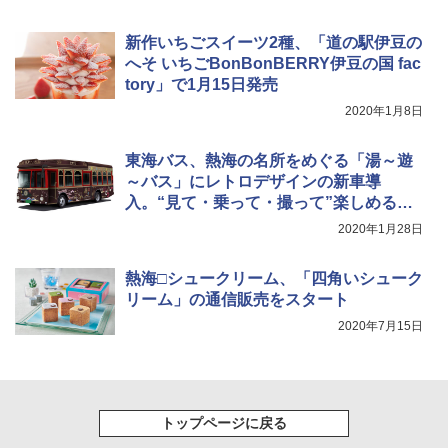
￥9,990
￥4,400
￥1,540
新作いちごスイーツ2種、「道の駅伊豆の
へそ いちごBonBonBERRY伊豆の国 fac
[キャンパーズコレクション 山善] 傘みたいに
熊撃退スプレー 熊よけスプレー 熊スプレー
広げるだけ パッとサッとテント キューブワ
【日本企業販売】超強力クマ対策スプレー 30
tory」で1月15日発売
イド ブラックコーティング フルクローズ メ
0ml（連続噴射30秒）110ml（連続噴射15
2020年1月8日
ッシュ 4人用 簡単設置 ポップアップテント P
秒）射程5～10m 安全ロック搭載 携帯収納袋
ATCW-150B エクルベージュ
付き ヒグマ・イノシシ対策 自治体・教育機
関の購入実績 登山・キャンプ・アウトドア・
東海バス、熱海の名所をめぐる「湯～遊
防災用品 長期保存可能 緊急時用 日本国内発
￥-
～バス」にレトロデザインの新車導
送
入。“見て・乗って・撮って”楽しめる車
￥3,680
両に
2020年1月28日
熱海□シュークリーム、「四角いシューク
リーム」の通信販売をスタート
2020年7月15日
トップページに戻る