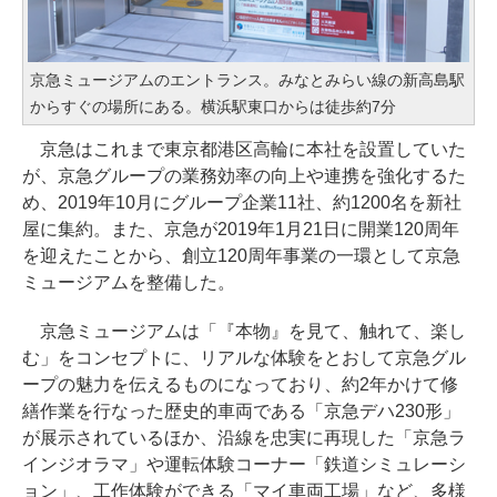
京急ミュージアムのエントランス。みなとみらい線の新高島駅
からすぐの場所にある。横浜駅東口からは徒歩約7分
京急はこれまで東京都港区高輪に本社を設置していた
が、京急グループの業務効率の向上や連携を強化するた
め、2019年10月にグループ企業11社、約1200名を新社
屋に集約。また、京急が2019年1月21日に開業120周年
を迎えたことから、創立120周年事業の一環として京急
ミュージアムを整備した。
京急ミュージアムは「『本物』を見て、触れて、楽し
む」をコンセプトに、リアルな体験をとおして京急グル
ープの魅力を伝えるものになっており、約2年かけて修
繕作業を行なった歴史的車両である「京急デハ230形」
が展示されているほか、沿線を忠実に再現した「京急ラ
インジオラマ」や運転体験コーナー「鉄道シミュレーシ
ョン」、工作体験ができる「マイ車両工場」など、多様