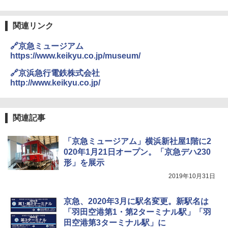
僕が見た未来【完全版】
熊撃退スプレー 熊よけスプレー 熊スプレー
￥4,980
【日本企業販売】超強力クマ対策スプレー 30
￥0
0ml（連続噴射30秒）110ml（連続噴射15
関連リンク
秒）射程5～10m 安全ロック搭載 携帯収納袋
ENDLESS BASE 《めざましテレビで紹介》
付き ヒグマ・イノシシ対策 自治体・教育機
🔗京急ミュージアム
テント ワンタッチ RENEW 幅200 2-3人用 43
関の購入実績 登山・キャンプ・アウトドア・
https://www.keikyu.co.jp/museum/
500002(88859)
防災用品 長期保存可能 緊急時用 日本国内発
送
A26 地球の歩き方 チェコ ポーランド スロヴ
🔗京浜急行電鉄株式会社
ァキア 2026～2027 地球の歩き方A ヨーロッ
￥5,999
http://www.keikyu.co.jp/
パ
￥3,680
￥2,277
[キャンパーズコレクション 山善] 傘みたいに
広げるだけ パッとサッとテント ブラックコ
DEWEL パラソル 大型 ビーチ アウトドアパ
関連記事
ーティング フルクローズ メッシュ 3-4人用
ラソル ガーデン サイトシート付 折りたたみ
簡単設置 ポップアップテント エクルベージ
防水 UVカット 4段階高さ調整 軽量 収納袋付
A09 地球の歩き方 イタリア 2026～2027 地
「京急ミュージアム」横浜新社屋1階に2
ュ(BC仕様) PATC-150B(EB)
き
球の歩き方A ヨーロッパ
020年1月21日オープン。「京急デハ230
￥9,990
￥6,459
￥2,479
形」を展示
2019年10月31日
[キャンパーズコレクション 山善] 傘みたいに
着替えテント トイレテント 透けない【換気
広げるだけ パッとサッとテント キューブワ
通気窓付き】収納袋付き UVカット 防水 防災
京急、2020年3月に駅名変更。新駅名は
イド ブラックコーティング フルクローズ メ
コンパクト iimono117 (ブルー)
「羽田空港第1・第2ターミナル駅」「羽
ッシュ 4人用 簡単設置 ポップアップテント P
田空港第3ターミナル駅」に
ATCW-150B エクルベージュ
￥3,080