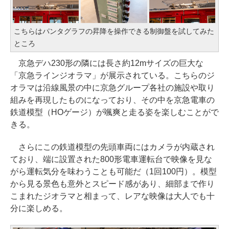
こちらはパンタグラフの昇降を操作できる制御盤を試してみた
ところ
京急デハ230形の隣には長さ約12mサイズの巨大な
「京急ラインジオラマ」が展示されている。こちらのジ
オラマは沿線風景の中に京急グループ各社の施設や取り
組みを再現したものになっており、その中を京急電車の
鉄道模型（HOゲージ）が颯爽と走る姿を楽しむことがで
きる。
さらにこの鉄道模型の先頭車両にはカメラが内蔵され
ており、端に設置された800形電車運転台で映像を見な
がら運転気分を味わうことも可能だ（1回100円）。模型
から見る景色も意外とスピード感があり、細部まで作り
こまれたジオラマと相まって、レアな映像は大人でも十
分に楽しめる。