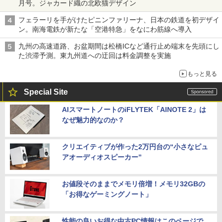
月号。ジャカード織の北欧猫デザイン
フェラーリを手がけたピニンファリーナ、日本の鉄道を初デザイ
ン。南海電鉄が新たな「空港特急」をなにわ筋線へ導入
九州の高速道路、お盆期間は松橋ICなど通行止め端末を先頭にし
た渋滞予測。東九州道への迂回は料金調整を実施
もっと見る
Special Site
AIスマートノートのiFLYTEK「AINOTE 2」は
なぜ魅力的なのか？
クリエイティブが作った2万円台の“小さなピュ
アオーディオスピーカー”
お値段そのままでメモリ倍増！メモリ32GBの
「お得なゲーミングノート」
性能の良いお得な中古PC情報はこのページで