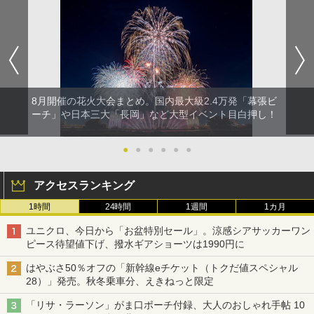
8月開催の花火大会まとめ。国内最大級2.4万発「幕張ビ
ーチ」や日本三大「長岡」など大型イベント目白押し！
●
●
●
●
●
●
アクセスランキング
1時間
24時間
1週間
1カ月
ユニクロ、今日から「お盆特別セール」。涼感シアサッカーワン
ピース待望値下げ、撥水ギアショーツは1990円に
はやぶさ50％オフの「新幹線eチケット（トクだ値スペシャル
28）」発売。秋冬乗車分、えきねっと限定
「リサ・ラーソン」がま口ポーチ付録、大人のおしゃれ手帖 10