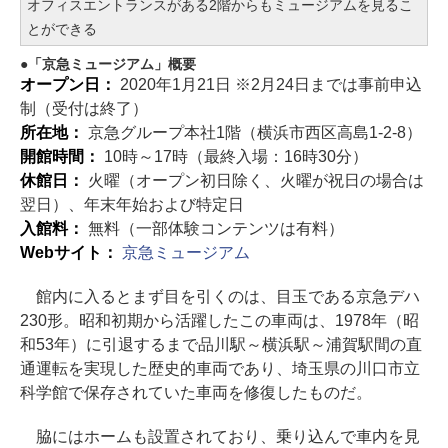
オフィスエントランスがある2階からもミュージアムを見るこ
とができる
「京急ミュージアム」概要
オープン日：
2020年1月21日 ※2月24日までは事前申込
制（受付は終了）
所在地：
京急グループ本社1階（横浜市西区高島1-2-8）
開館時間：
10時～17時（最終入場：16時30分）
休館日：
火曜（オープン初日除く、火曜が祝日の場合は
翌日）、年末年始および特定日
入館料：
無料（一部体験コンテンツは有料）
Webサイト：
京急ミュージアム
館内に入るとまず目を引くのは、目玉である京急デハ
230形。昭和初期から活躍したこの車両は、1978年（昭
和53年）に引退するまで品川駅～横浜駅～浦賀駅間の直
通運転を実現した歴史的車両であり、埼玉県の川口市立
科学館で保存されていた車両を修復したものだ。
脇にはホームも設置されており、乗り込んで車内を見