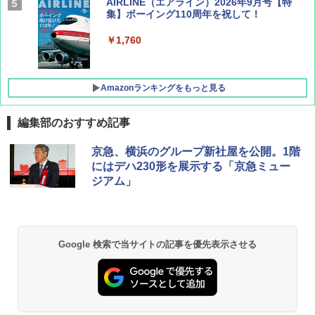
AIRLINE（エアライン）2026年9月号【特
集】ボーイング110周年を祝して！
￥1,760
Amazonランキングをもっと見る
編集部のおすすめ記事
D40 地球の歩き方 チェンマイ タイ北部の魅
[キャンパーズコレクション 山善] ポップアッ
GRANDOOR ステンレス保冷剤 2個セット 2
京急、横浜のグループ新社屋を公開。1階
力的な町 2026～2027 地球の歩き方D アジア
プテント 傘みたいに広げて畳める パッとサ
026リニューアル 急速冷凍 空間倍増 衛生的
にはデハ230形を展示する「京急ミュー
ッとサンシェード キューブ フルクローズ メ
コンパクト 保冷力長持ち
ジアム」
ッシュ 簡単設置 ワンタッチテント キャンプ
￥2,079
&ハイキング カーキ PATC-150(KH)
￥2,980
￥6,831
地球の歩き方 スター・ウォーズ
BUNDOK(バンドック)ソロ ドーム 1 EX BDK
Google 検索で当サイトの記事を優先表示させる
-08EX カーキ ソロキャンプ ポリエステル フ
PYKES PEAK (パイクスピーク) 着替えテン
レーム ドーム型 テント
￥2,695
ト プライバシー テント 【中が透けない】 1
人用 折りたたみ 防災グッズ 災害用トイレ ビ
￥14,800
ーチ ピクニック ポップアップテント 携帯 簡
易 トイレテント (ブラック)