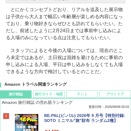
とにかくコンセプトどおり、リアルを追及した展示物
は子供から大人まで幅広い年齢層が楽しめる内容になっ
ており、乗り物好きならぜひとも訪れてもらいたい。た
だし、前述したように2月24日までは事前申し込みによ
る入場のみになっている点は注意してもらいたい。
スタッフによると今後の入場については、現在のとこ
ろ未定ではあるが、土日祝は混雑を避けるために事前の
申し込みによる入場、平日は申し込みをしなくても入場
できるような方向で検討しているとのことだ。
Amazon トラベル関連ランキング
旅行雑誌
旅行ガイド・地図
テント
アウトドア
Amazon 旅行雑誌 の売れ筋ランキング
更新日時：2026/08/08 00:02
BE-PAL(ビ-パル) 2026年 9 月号【特別付録:
SOTO ミニマル"旅"財布 ランダム2種】