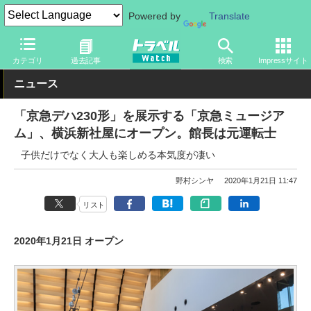
Powered by
Translate
トラベル Watch
地域
国内旅行
関東
カテゴリ
過去記事
検索
Impressサイト
ニュース
「京急デハ230形」を展示する「京急ミュージア
ム」、横浜新社屋にオープン。館長は元運転士
子供だけでなく大人も楽しめる本気度が凄い
野村シンヤ
2020年1月21日 11:47
リスト
2020年1月21日 オープン