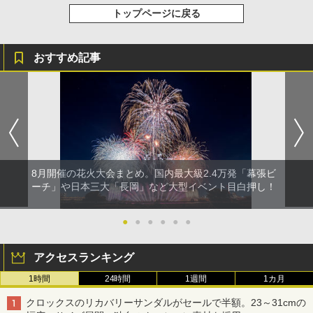
トップページに戻る
おすすめ記事
8月開催の花火大会まとめ。国内最大級2.4万発「幕張ビ
ーチ」や日本三大「長岡」など大型イベント目白押し！
●
●
●
●
●
●
アクセスランキング
1時間
24時間
1週間
1カ月
クロックスのリカバリーサンダルがセールで半額。23～31cmの