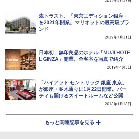
2019年9月17日
￥9,990
￥3,680
￥1,540
森トラスト、「東京エディション銀座」
を2021年開業。マリオットの最高級ブラ
[キャンパーズコレクション 山善] 傘みたいに
着替えテント トイレテント 透けない【換気
ンド
広げるだけ パッとサッとテント キューブワ
通気窓付き】収納袋付き UVカット 防水 防災
2019年7月11日
イドプラス ブラックコーティング フルクロ
コンパクト iimono117 (ブルー)
ーズ メッシュ 5人用 簡単設置 ポップアップ
テント PATCW-200B エクルベージュ
￥3,080
日本初、無印良品のホテル「MUJI HOTE
L GINZA」開業。全客室を写真で紹介
￥15,990
2019年4月5日
「ハイアット セントリック 銀座 東京」
が銀座・並木通りに1月22日開業。パー
ティも開けるスイートルームなど公開
2018年1月18日
もっと関連記事を見る