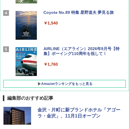
Coyote No.89 特集 星野道夫 夢見る旅
￥1,540
AIRLINE（エアライン）2026年9月号【特
集】ボーイング110周年を祝して！
￥1,760
Amazonランキングをもっと見る
編集部のおすすめ記事
D40 地球の歩き方 チェンマイ タイ北部の魅
[キャンパーズコレクション 山善] ポップアッ
BUNDOK(バンドック)ソロ ドーム 1 EX BDK
金沢・片町に新ブランドホテル「アゴー
力的な町 2026～2027 地球の歩き方D アジア
プテント 傘みたいに広げて畳める パッとサ
-08EX カーキ ソロキャンプ ポリエステル フ
ラ・金沢」、11月1日オープン
ッとサンシェード キューブ フルクローズ メ
レーム テント
ッシュ 簡単設置 ワンタッチテント キャンプ
￥2,079
&ハイキング カーキ PATC-150(KH)
￥14,800