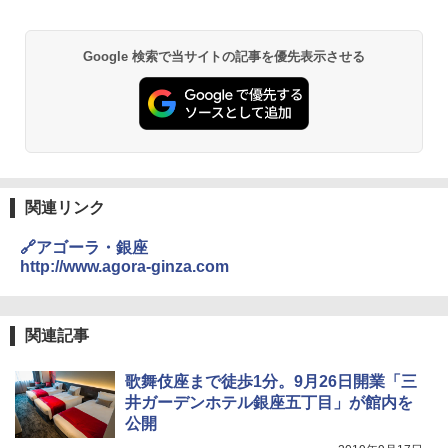
￥6,831
A09 地球の歩き方 イタリア 2026～2027 地
GRANDOOR ステンレス保冷剤 2個セット 2
Google 検索で当サイトの記事を優先表示させる
球の歩き方A ヨーロッパ
026リニューアル 急速冷凍 空間倍増 衛生的
PYKES PEAK (パイクスピーク) 着替えテン
コンパクト 保冷力長持ち
ト プライバシー テント 【中が透けない】 1
￥2,479
人用 折りたたみ 防災グッズ 災害用トイレ ビ
￥2,980
ーチ ピクニック ポップアップテント 携帯 簡
易 トイレテント (ブラック)
地球の歩き方 スター・ウォーズ
DEWEL パラソル 大型 ビーチ アウトドアパ
￥4,980
ラソル ガーデン サイトシート付 折りたたみ
関連リンク
￥2,695
防水 UVカット 4段階高さ調整 軽量 収納袋付
き
🔗アゴーラ・銀座
ENDLESS BASE 《めざましテレビで紹介》
テント ワンタッチ RENEW 幅200 2-3人用 43
http://www.agora-ginza.com
￥6,999
500002(88859)
A26 地球の歩き方 チェコ ポーランド スロヴ
ァキア 2026～2027 地球の歩き方A ヨーロッ
￥5,999
熊撃退スプレー 熊よけスプレー 熊スプレー
関連記事
パ
【日本企業販売】超強力クマ対策スプレー 30
0ml（連続噴射30秒）110ml（連続噴射15
￥2,277
[キャンパーズコレクション 山善] 傘みたいに
秒）射程5～10m 安全ロック搭載 携帯収納袋
歌舞伎座まで徒歩1分。9月26日開業「三
広げるだけ パッとサッとテント ブラックコ
付き ヒグマ・イノシシ対策 自治体・教育機
井ガーデンホテル銀座五丁目」が館内を
ーティング フルクローズ メッシュ 3-4人用
関の購入実績 登山・キャンプ・アウトドア・
公開
簡単設置 ポップアップテント エクルベージ
防災用品 長期保存可能 緊急時用 日本国内発
新しい日本地理 地図・統計・移動から読み
ュ(BC仕様) PATC-150B(EB)
送
解く (講談社現代新書)