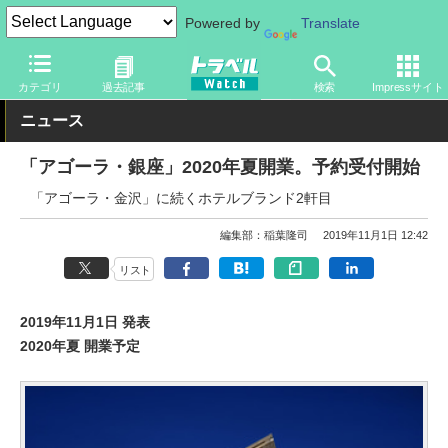
Powered by
Translate
トラベル Watch
地域
国内旅行
東京
カテゴリ
過去記事
検索
Impressサイト
ニュース
「アゴーラ・銀座」2020年夏開業。予約受付開始
「アゴーラ・金沢」に続くホテルブランド2軒目
編集部：稲葉隆司
2019年11月1日 12:42
リスト
2019年11月1日 発表
2020年夏 開業予定