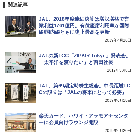
DEWEL パラソル 大型 ビーチ アウトドアパ
関連記事
ラソル ガーデン サイトシート付 折りたたみ
防水 UVカット 4段階高さ調整 軽量 収納袋付
JAL、2018年度連結決算は増収増益で営
き
業利益1761億円。有償座席利用率が国際
￥6,459
線/国内線ともに史上最高を更新
2019年4月26日
着替えテント トイレテント 透けない【換気
通気窓付き】収納袋付き UVカット 防水 防災
JALの新LCC「ZIPAIR Tokyo」発表会。
コンパクト iimono117 (ブルー)
「太平洋を渡りたい」と西田社長
￥3,080
2019年3月8日
JAL、第69期定時株主総会。中長距離LC
Cの設立は「JALの将来にとって必要」
2018年6月19日
楽天カード、ハワイ・アラモアナセンタ
ーに会員向けラウンジ開設
2019年6月20日