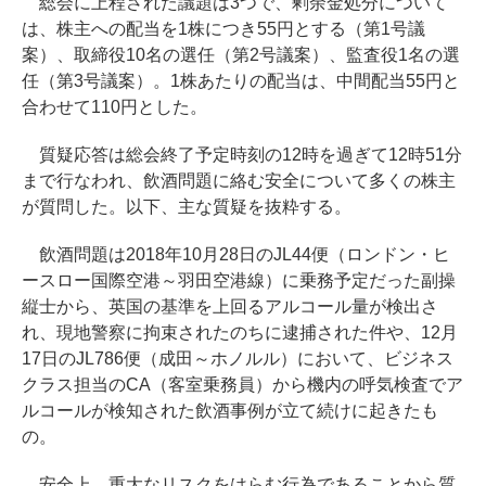
総会に上程された議題は3つで、剰余金処分について
は、株主への配当を1株につき55円とする（第1号議
案）、取締役10名の選任（第2号議案）、監査役1名の選
任（第3号議案）。1株あたりの配当は、中間配当55円と
合わせて110円とした。
質疑応答は総会終了予定時刻の12時を過ぎて12時51分
まで行なわれ、飲酒問題に絡む安全について多くの株主
が質問した。以下、主な質疑を抜粋する。
飲酒問題は2018年10月28日のJL44便（ロンドン・ヒ
ースロー国際空港～羽田空港線）に乗務予定だった副操
縦士から、英国の基準を上回るアルコール量が検出さ
れ、現地警察に拘束されたのちに逮捕された件や、12月
17日のJL786便（成田～ホノルル）において、ビジネス
クラス担当のCA（客室乗務員）から機内の呼気検査でア
ルコールが検知された飲酒事例が立て続けに起きたも
の。
安全上、重大なリスクをはらむ行為であることから質