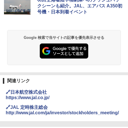
026リニューアル 急速冷凍 空間倍増 衛生的
クシーンも紹介。JAL、エアバス A350初
コンパクト 保冷力長持ち
号機・日本到着イベント
￥2,980
BUNDOK(バンドック)ソロ ドーム 1 EX BDK
Google 検索で当サイトの記事を優先表示させる
-08EX カーキ ソロキャンプ ポリエステル フ
レーム ドーム型 テント
￥14,800
熊撃退スプレー 熊よけスプレー 熊スプレー
【日本企業販売】超強力クマ対策スプレー 30
0ml（連続噴射30秒）110ml（連続噴射15
関連リンク
秒）射程5～10m 安全ロック搭載 携帯収納袋
付き ヒグマ・イノシシ対策 自治体・教育機
🔗日本航空株式会社
関の購入実績 登山・キャンプ・アウトドア・
https://www.jal.co.jp/
防災用品 長期保存可能 緊急時用 日本国内発
送
🔗JAL 定時株主総会
http://www.jal.com/ja/investor/stockholders_meeting/
￥3,680