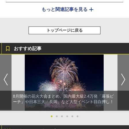
もっと関連記事を見る
トップページに戻る
おすすめ記事
8月開催の花火大会まとめ。国内最大級2.4万発「幕張ビ
ーチ」や日本三大「長岡」など大型イベント目白押し！
●
●
●
●
●
●