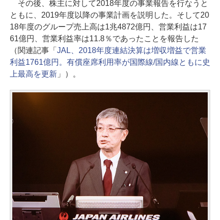
その後、株主に対して2018年度の事業報告を行なうと
ともに、2019年度以降の事業計画を説明した。そして20
18年度のグループ売上高は1兆4872億円、営業利益は17
61億円、営業利益率は11.8％であったことを報告した
（関連記事「
JAL、2018年度連結決算は増収増益で営業
利益1761億円。有償座席利用率が国際線/国内線ともに史
上最高を更新
」）。