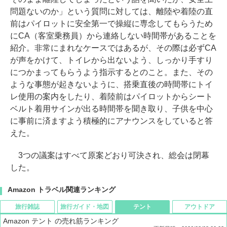
問題ないのか」という質問に対しては、離陸や着陸の直
前はパイロットに安全第一で操縦に専念してもらうため
にCA（客室乗務員）から連絡しない時間帯があることを
紹介。非常にまれなケースではあるが、その際は必ずCA
が声をかけて、トイレから出ないよう、しっかり手すり
につかまってもらうよう指示するとのこと。また、その
ような事態が起きないように、搭乗直後の時間帯にトイ
レ使用の案内をしたり、着陸前はパイロットからシート
ベルト着用サインが出る時間帯を聞き取り、子供を中心
に事前に済ますよう積極的にアナウンスをしていると答
えた。
3つの議案はすべて原案どおり可決され、総会は閉幕
した。
Amazon トラベル関連ランキング
旅行雑誌
旅行ガイド・地図
テント
アウトドア
Amazon テント の売れ筋ランキング