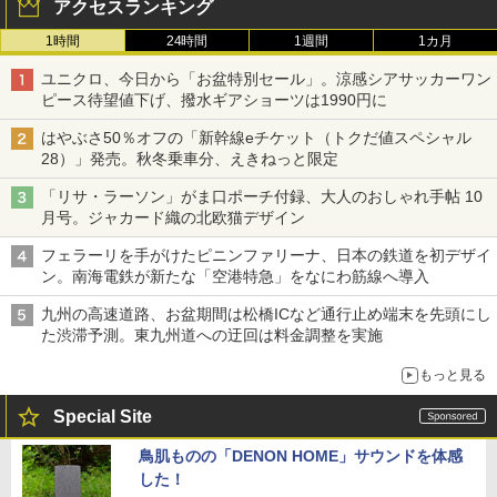
アクセスランキング
1時間
24時間
1週間
1カ月
ユニクロ、今日から「お盆特別セール」。涼感シアサッカーワン
ピース待望値下げ、撥水ギアショーツは1990円に
はやぶさ50％オフの「新幹線eチケット（トクだ値スペシャル
28）」発売。秋冬乗車分、えきねっと限定
「リサ・ラーソン」がま口ポーチ付録、大人のおしゃれ手帖 10
月号。ジャカード織の北欧猫デザイン
フェラーリを手がけたピニンファリーナ、日本の鉄道を初デザイ
ン。南海電鉄が新たな「空港特急」をなにわ筋線へ導入
九州の高速道路、お盆期間は松橋ICなど通行止め端末を先頭にし
た渋滞予測。東九州道への迂回は料金調整を実施
もっと見る
Special Site
鳥肌ものの「DENON HOME」サウンドを体感
した！