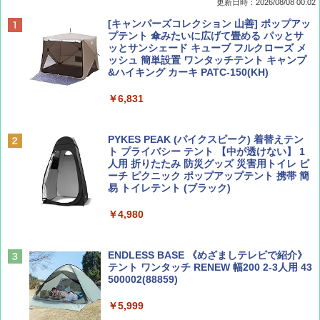
更新日時：2026/08/08 00:02
BE-PAL(ビ-パル) 2026年 9 月号【特別付録:
D40 地球の歩き方 チェンマイ タイ北部の魅
[キャンパーズコレクション 山善] ポップアッ
SOTO ミニマル"旅"財布 ランダム2種】
力的な町 2026～2027 地球の歩き方D アジア
プテント 傘みたいに広げて畳める パッとサ
ッとサンシェード キューブ フルクローズ メ
ッシュ 簡単設置 ワンタッチテント キャンプ
￥1,500
￥2,079
&ハイキング カーキ PATC-150(KH)
￥6,831
ディズニーファン ２０２６年 ９月号 [雑
地球の歩き方 スター・ウォーズ
誌] (ＤＩＳＮＥＹ ＦＡＮ)
PYKES PEAK (パイクスピーク) 着替えテン
￥2,695
ト プライバシー テント 【中が透けない】 1
￥713
人用 折りたたみ 防災グッズ 災害用トイレ ビ
ーチ ピクニック ポップアップテント 携帯 簡
易 トイレテント (ブラック)
山と溪谷 2026年8月号「南アルプス大全」
僕が見た未来【完全版】
￥4,980
￥1,540
￥0
ENDLESS BASE 《めざましテレビで紹介》
テント ワンタッチ RENEW 幅200 2-3人用 43
500002(88859)
Coyote No.89 特集 星野道夫 夢見る旅
A26 地球の歩き方 チェコ ポーランド スロヴ
ァキア 2026～2027 地球の歩き方A ヨーロッ
￥5,999
パ
￥1,540