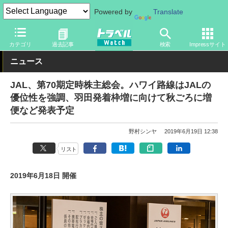
Powered by
Translate
トラベル Watch
企業・政府・官庁
国内エアライン
JAL
カテゴリ
過去記事
検索
Impressサイト
ニュース
JAL、第70期定時株主総会。ハワイ路線はJALの
優位性を強調、羽田発着枠増に向けて秋ごろに増
便など発表予定
野村シンヤ
2019年6月19日 12:38
リスト
2019年6月18日 開催