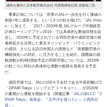
議長を務めた日本航空株式会社 代表取締役社長 赤坂祐二氏
事業計画については「世界のJAL×一歩先を行く価値の
創造×常に成長する」という3つの柱を掲げた「JAL Visio
n」に加えて、「2017～2020年度 JALグループ中期経営
計画ローリングプラン2019」では具体的な数値目標を設
定し、2020年に予定されている羽田空港や成田空港の発
着枠拡大を活用した東京オリンピック・パラリンピック
の成功、さらなる訪日外国人の誘致など「首都圏空港の
機能強化への対応」に注力することを紹介。国際線の就
航便数が約4割増加予定の羽田空港については、2019年
の秋ごろに同社の具体的な便数や航路を発表する予定
だ。
成田空港では、JALの100％子会社である中長距離LCC
「ZIPAIR Tokyo（ジップエア トーキョー）」が2020年
の夏期から運航を開始する（関連記事「
JALの新LCC『Z
IPAIR Tokyo』発表会。『太平洋を渡りたい』と西田社
長
」。