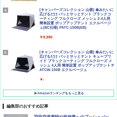
￥2,277
[キャンパーズコレクション 山善] 傘みたいに
広げるだけ パッとサッとテント ブラックコ
ーティング フルクローズ メッシュ 3-4人用
簡単設置 ポップアップテント エクルベージ
AIRLINE（エアライン）2026年9月号【特
A09 地球の歩き方 イタリア 2026～2027 地
ュ(BC仕様) PATC-150B(EB)
集】ボーイング110周年を祝して！
球の歩き方A ヨーロッパ
￥9,990
￥1,760
￥2,479
[キャンパーズコレクション 山善] 傘みたいに
広げるだけ パッとサッとテント キューブワ
イド ブラックコーティング フルクローズ メ
ッシュ 4人用 簡単設置 ポップアップテント P
ATCW-150B エクルベージュ
￥-
Amazonランキングをもっと見る
編集部のおすすめ記事
GRANDOOR ステンレス保冷剤 2個セット 2
羽田空港着陸や格納庫へのプッシュバッ