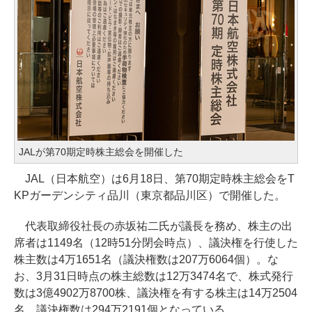
JALが第70期定時株主総会を開催した
JAL（日本航空）は6月18日、第70期定時株主総会をT
KPガーデンシティ品川（東京都品川区）で開催した。
代表取締役社長の赤坂祐二氏が議長を務め、株主の出
席者は1149名（12時51分閉会時点）、議決権を行使した
株主数は4万1651名（議決権数は207万6064個）。な
お、3月31日時点の株主総数は12万3474名で、株式発行
数は3億4902万8700株、議決権を有する株主は14万2504
名、議決権数は294万2191個となっている。