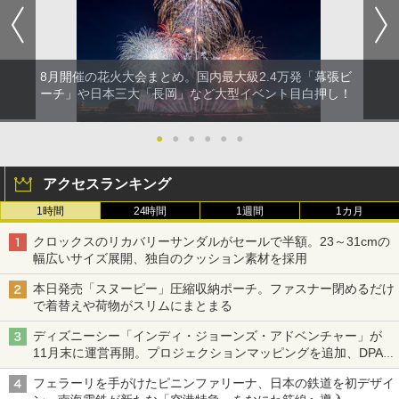
8月開催の花火大会まとめ。国内最大級2.4万発「幕張ビ
ーチ」や日本三大「長岡」など大型イベント目白押し！
●
●
●
●
●
●
アクセスランキング
1時間
24時間
1週間
1カ月
クロックスのリカバリーサンダルがセールで半額。23～31cmの
幅広いサイズ展開、独自のクッション素材を採用
本日発売「スヌーピー」圧縮収納ポーチ。ファスナー閉めるだけ
で着替えや荷物がスリムにまとまる
ディズニーシー「インディ・ジョーンズ・アドベンチャー」が
11月末に運営再開。プロジェクションマッピングを追加、DPA
は1500円
フェラーリを手がけたピニンファリーナ、日本の鉄道を初デザイ