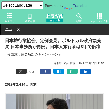
Powered by
Translate
トラベル Watch
企業・政府・官庁
政府・官庁
その他
カテゴリ
過去記事
検索
Impressサイト
ニュース
日本旅行業協会、定例会見。ポルトガル政府観光
局 日本事務所が再開。日本人旅行者は8年で倍増
韓国旅行需要喚起のキャンペーンも
編集部：松本俊哉
2019年2月16日 21:53
リスト
2019年2月14日 実施