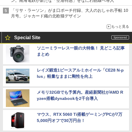
ン。南海電鉄が新たな「空港特急」をなにわ筋線へ導入
「リサ・ラーソン」がま口ポーチ付録、大人のおしゃれ手帖 10
月号。ジャカード織の北欧猫デザイン
もっと見る
Special Site
ソニーミラーレス一眼の大特集！ 見どころ記事
まとめ
レイズ鍛造1ピースアルミホイール「CE28 N-p
lus」軽量なままに剛性を向上
メモリ32GBでも予算内。産経新聞社がAMD R
yzen搭載dynabookを2千台導入
マウス、RTX 5060 Ti搭載ゲーミングPCが7万
5,000円オフで30万円台！