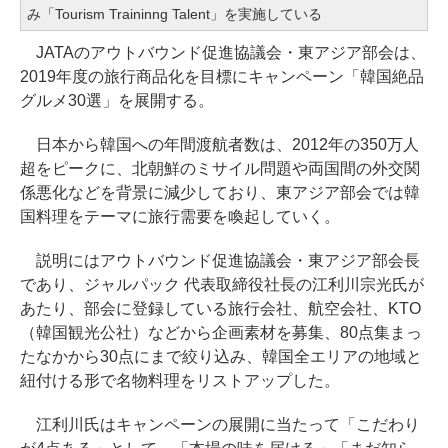
み「Tourism Traininng Talent」を実施している
JATAのアウトバウンド促進協議会・東アジア部会は、
2019年度の旅行商品化を目標にキャンペーン「韓国絶品
グルメ30選」を展開する。
日本から韓国への年間渡航者数は、2012年の350万人
超をピークに、北朝鮮のミサイル問題や両国間の外交関
係悪化などを背景に減少しており、東アジア部会では韓
国料理をテーマに旅行需要を喚起していく。
説明にはアウトバウンド促進協議会・東アジア部会長
であり、ジャルパック 代表取締役社長の江利川宗光氏が
あたり、部会に登録している旅行会社、航空会社、KTO
（韓国観光公社）などから企画素材を募集、80点集まっ
たなかから30点にまで絞り込み、韓国全エリアの地域と
紐付ける形で名物料理をリストアップした。
江利川氏はキャンペーンの展開に当たって「こだわり