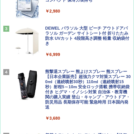
PYKES PEAK (パイクスピーク) 着替えテン
コンパクト 保冷力長持ち
ト プライバシー テント 【中が透けない】 1
￥1,500
￥2,479
人用 折りたたみ 防災グッズ 災害用トイレ ビ
￥2,980
ーチ ピクニック ポップアップテント 携帯 簡
易 トイレテント (ブラック)
山と溪谷 2026年8月号「南アルプス大全」
地球の歩き方 スター・ウォーズ
DEWEL パラソル 大型 ビーチ アウトドアパ
￥4,980
ラソル ガーデン サイトシート付 折りたたみ
￥1,540
￥2,695
防水 UVカット 4段階高さ調整 軽量 収納袋付
き
ENDLESS BASE 《めざましテレビで紹介》
テント ワンタッチ RENEW 幅200 2-3人用 43
￥6,999
500002(88859)
Coyote No.89 特集 星野道夫 夢見る旅
A26 地球の歩き方 チェコ ポーランド スロヴ
ァキア 2026～2027 地球の歩き方A ヨーロッ
￥5,999
熊撃退スプレー 熊よけスプレー 熊スプレー
パ
￥1,540
【日本企業販売】超強力クマ対策スプレー 30
0ml（連続噴射30秒）110ml（連続噴射15
￥2,277
[キャンパーズコレクション 山善] 傘みたいに
秒）射程5～10m 安全ロック搭載 携帯収納袋
広げるだけ パッとサッとテント ブラックコ
付き ヒグマ・イノシシ対策 自治体・教育機
ーティング フルクローズ メッシュ 3-4人用
関の購入実績 登山・キャンプ・アウトドア・
簡単設置 ポップアップテント エクルベージ
防災用品 長期保存可能 緊急時用 日本国内発
AIRLINE（エアライン）2026年9月号【特
新しい日本地理 地図・統計・移動から読み
ュ(BC仕様) PATC-150B(EB)
送
集】ボーイング110周年を祝して！
解く (講談社現代新書)
￥9,990
￥3,680
￥1,760
￥1,540