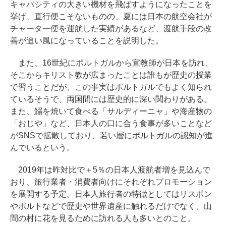
キャパシティの大きい機材を飛ばすようになったことを
挙げ、直行便こそないものの、夏には日本の航空会社が
チャーター便を運航した実績があるなど、渡航手段の改
善が追い風になっていることを説明した。
また、16世紀にポルトガルから宣教師が日本を訪れ、
そこからキリスト教が広まったことは誰もが歴史の授業
で習うことだが、この事実はポルトガルでもよく知られ
ているそうで、両国間には歴史的に深い関わりがある。
また、鰯を焼いて食べる「サルディーニャ」や海産物の
「おじや」など、日本人の口に合う食事が多いことなど
がSNSで拡散しており、若い層にポルトガルの認知が進
んでいるという。
2019年は昨対比で＋5％の日本人渡航者増を見込んで
おり、旅行業者・消費者向けにそれぞれプロモーション
を展開する予定。日本人旅行者の特徴としてはリスボン
やポルトなどで歴史や世界遺産に触れるだけでなく、山
間の村に花を見るために訪れる人も多いとのこと。