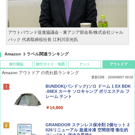
アウトバウンド促進協議会・東アジア部会長/株式会社ジャル
パック 代表取締役社長 江利川宗光氏
Amazon トラベル関連ランキング
旅行雑誌
旅行ガイド・地図
テント
アウトドア
Amazon アウトドア の売れ筋ランキング
更新日時：2026/08/07 00:02
ディズニーファン ２０２６年 ９月号 [雑
D40 地球の歩き方 チェンマイ タイ北部の魅
[キャンパーズコレクション 山善] ポップアッ
BUNDOK(バンドック)ソロ ドーム 1 EX BDK
誌] (ＤＩＳＮＥＹ ＦＡＮ)
力的な町 2026～2027 地球の歩き方D アジア
プテント 傘みたいに広げて畳める パッとサ
-08EX カーキ ソロキャンプ ポリエステル フ
ッとサンシェード キューブ フルクローズ メ
レーム テント
ッシュ 簡単設置 ワンタッチテント キャンプ
￥713
￥2,079
&ハイキング カーキ PATC-150(KH)
￥14,800
￥6,831
BE-PAL(ビ-パル) 2026年 9 月号【特別付録:
A09 地球の歩き方 イタリア 2026～2027 地
GRANDOOR ステンレス保冷剤 2個セット 2
SOTO ミニマル"旅"財布 ランダム2種】
球の歩き方A ヨーロッパ
026リニューアル 急速冷凍 空間倍増 衛生的