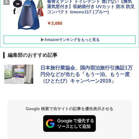
[キャンパーズコレクション 山善] 傘みたいに
着替えテント トイレテント 透けない【換気
広げるだけ パッとサッとテント キューブワ
通気窓付き】収納袋付き UVカット 防水 防災
イドプラス ブラックコーティング フルクロ
コンパクト iimono117 (ブルー)
ーズ メッシュ 5人用 簡単設置 ポップアップ
テント PATCW-200B エクルベージュ
￥3,080
￥15,990
Amazonランキングをもっと見る
編集部のおすすめ記事
日本旅行業協会、国内宿泊旅行引換証1万
円分などが当たる「もう一泊、もう一度
（ひとたび）キャンペーン2019」
Google 検索で当サイトの記事を優先表示させる