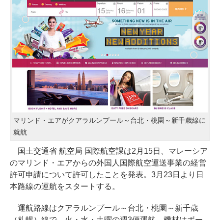
マリンド・エアがクアラルンプール～台北・桃園～新千歳線に
就航
国土交通省 航空局 国際航空課は2月15日、マレーシア
のマリンド・エアからの外国人国際航空運送事業の経営
許可申請について許可したことを発表。3月23日より日
本路線の運航をスタートする。
運航路線はクアラルンプール～台北・桃園～新千歳
（札幌）線で、火・水・土曜の週3便運航。機材はボー