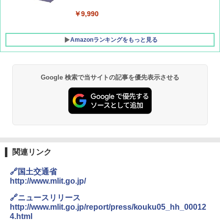
￥9,990
Amazonランキングをもっと見る
Google 検索で当サイトの記事を優先表示させる
DEWEL パラソル 大型 ビーチ アウトドアパ
ラソル ガーデン サイトシート付 折りたたみ
防水 UVカット 4段階高さ調整 軽量 収納袋付
き
￥6,459
GRANDOOR ステンレス保冷剤 2個セット 2
関連リンク
026リニューアル 急速冷凍 空間倍増 衛生的
コンパクト 保冷力長持ち
🔗国土交通省
http://www.mlit.go.jp/
￥2,980
🔗ニュースリリース
http://www.mlit.go.jp/report/press/kouku05_hh_00012
熊撃退スプレー 熊よけスプレー 熊スプレー
4.html