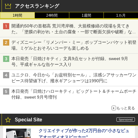
アクセスランキング
1時間
24時間
1週間
1カ月
開通約50年の首都高 荒川湾岸橋、大規模修繕の現場を見てき
た。「塗膜の剥がれ・土台の腐食・一部で断面欠損や破断」など
深刻な損傷、どう直す？
ディズニーシー「リメンバー・ミー」ポップコーンバケット初登
場。ミゲルとおそろいコーデも楽しめる
本日発売「日焼けキティ」文具9点セットが付録、sweet 9月
号。平成ギャルな缶ケース入り
ユニクロ、今日から「お盆特別セール」。涼感シアサッカーワン
ピース待望値下げ、撥水ギアショーツは1990円に
本日発売「日焼けハローキティ」ビッグトート＆チャームポーチ
付録、sweet 9月号増刊
もっと見る
Special Site
クリエイティブが作った2万円台の“小さなピュ
アオーディオスピーカー”