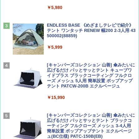
球の歩き方A ヨーロッパ
￥5,980
￥600
￥2,479
ENDLESS BASE 《めざましテレビで紹介》
テント ワンタッチ RENEW 幅200 2-3人用 43
500002(88859)
ディズニーファン ２０２６年 ９月号 [雑
A26 地球の歩き方 チェコ ポーランド スロヴ
誌] (ＤＩＳＮＥＹ ＦＡＮ)
ァキア 2026～2027 地球の歩き方A ヨーロッ
パ
￥5,999
￥713
￥2,277
[キャンパーズコレクション 山善] 傘みたいに
広げるだけ パッとサッとテント キューブワ
イドプラス ブラックコーティング フルクロ
山と溪谷 2026年8月号「南アルプス大全」
新しい日本地理 地図・統計・移動から読み
ーズ メッシュ 5人用 簡単設置 ポップアップ
解く (講談社現代新書)
テント PATCW-200B エクルベージュ
￥1,540
￥1,540
￥15,990
[キャンパーズコレクション 山善] 傘みたいに
広げるだけ パッとサッとテント ブラックコ
ーティング フルクローズ メッシュ 3-4人用
簡単設置 ポップアップテント エクルベージ
ュ(BC仕様) PATC-150B(EB)