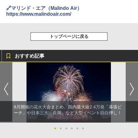
【日本企業販売】超強力クマ対策スプレー 30
0ml（連続噴射30秒）110ml（連続噴射15
🔗マリンド・エア（Malindo Air）
秒）射程5～10m 安全ロック搭載 携帯収納袋
https://www.malindoair.com/
付き ヒグマ・イノシシ対策 自治体・教育機
関の購入実績 登山・キャンプ・アウトドア・
防災用品 長期保存可能 緊急時用 日本国内発
送
トップページに戻る
￥3,680
おすすめ記事
Across やわらか保冷剤 日本製 固まらない 1
1cm ソフト 2個セット (2個セット)
￥680
折りたたみ椅子 アウトドアチェア 伸縮式 キ
ャンプ椅子
8月開催の花火大会まとめ。国内最大級2.4万発「幕張ビ
ーチ」や日本三大「長岡」など大型イベント目白押し！
￥1,380
●
●
●
●
●
●