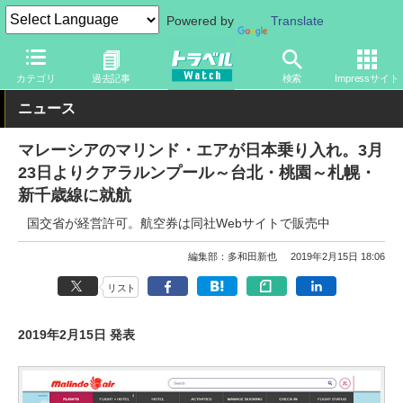
Powered by
Translate
トラベル Watch
企業・政府・官庁
海外エアライン
カテゴリ
過去記事
検索
Impressサイト
ニュース
マレーシアのマリンド・エアが日本乗り入れ。3月
23日よりクアラルンプール～台北・桃園～札幌・
新千歳線に就航
国交省が経営許可。航空券は同社Webサイトで販売中
編集部：多和田新也
2019年2月15日 18:06
リスト
2019年2月15日 発表