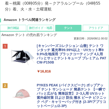
着～桃園（00時05分）発～クアラルンプール（04時55
分）着、火・水・土曜運航
Amazon トラベル関連ランキング
旅行雑誌
旅行ガイド・地図
テント
アウトドア
Amazon テント の売れ筋ランキング
更新日時：2026/08/11 00:02
BE-PAL(ビ-パル) 2026年 10 月号【特別付録:
地球の歩き方 スター・ウォーズ
[キャンパーズコレクション 山善] テント ワ
ノルディスク 4ホール鋳鉄スキレット】
ンタッチ 遮光率99.99%以上・UVカット率9
9.9%生地採用 ブラックコーティング 4人用
￥2,695
パッとサッとテントキューブ プレミアム PAT
￥1,540
CW-P150B
￥16,816
BE-PAL(ビ-パル) 2026年 9 月号【特別付録:
D40 地球の歩き方 チェンマイ タイ北部の魅
SOTO ミニマル"旅"財布 ランダム2種】
力的な町 2026～2027 地球の歩き方D アジア
PYKES PEAK (パイクスピーク) ポップアッ
プ テント サンシェード 簡易テント 【一瞬で
￥1,500
￥2,079
パッと広がる 簡単設営】 2~3人用 UVカット
紫外線対策 日よけ 防虫 撥水 ビーチ ピクニッ
ク ペグ・キャリーバッグ付き (2-3P/アプリコ
ットベージュ/2-3P)
サライ 2026年 9月号 [雑誌]
A09 地球の歩き方 イタリア 2026～2027 地