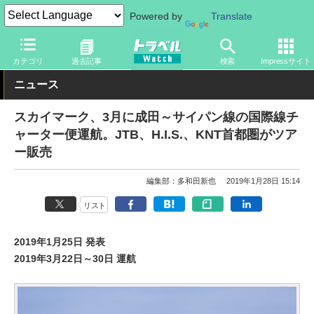
Powered by
Translate
トラベル Watch
地域
海外旅行
オセアニア
カテゴリ
過去記事
検索
Impressサイト
ニュース
スカイマーク、3月に成田～サイパン線の国際線チ
ャーター便運航。JTB、H.I.S.、KNT首都圏がツア
ー販売
編集部：多和田新也
2019年1月28日 15:14
リスト
2019年1月25日 発表
2019年3月22日～30日 運航