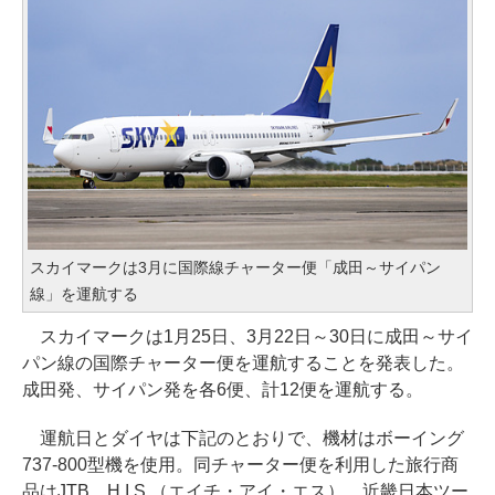
スカイマークは3月に国際線チャーター便「成田～サイパン
線」を運航する
スカイマークは1月25日、3月22日～30日に成田～サイ
パン線の国際チャーター便を運航することを発表した。
成田発、サイパン発を各6便、計12便を運航する。
運航日とダイヤは下記のとおりで、機材はボーイング
737-800型機を使用。同チャーター便を利用した旅行商
品はJTB、H.I.S.（エイチ・アイ・エス）、近畿日本ツー