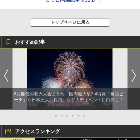
トップページに戻る
おすすめ記事
8月開催の花火大会まとめ。国内最大級2.4万発「幕張ビ
ーチ」や日本三大「長岡」など大型イベント目白押し！
●
●
●
●
●
●
アクセスランキング