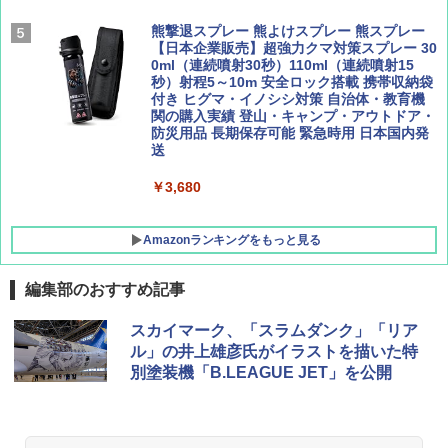
パ
￥9,990
￥1,760
熊撃退スプレー 熊よけスプレー 熊スプレー
￥2,277
【日本企業販売】超強力クマ対策スプレー 30
0ml（連続噴射30秒）110ml（連続噴射15
[キャンパーズコレクション 山善] 傘みたいに
秒）射程5～10m 安全ロック搭載 携帯収納袋
広げるだけ パッとサッとテント キューブワ
付き ヒグマ・イノシシ対策 自治体・教育機
イド ブラックコーティング フルクローズ メ
関の購入実績 登山・キャンプ・アウトドア・
ッシュ 4人用 簡単設置 ポップアップテント P
防災用品 長期保存可能 緊急時用 日本国内発
ATCW-150B エクルベージュ
送
￥-
￥3,680
Amazonランキングをもっと見る
編集部のおすすめ記事
スカイマーク、「スラムダンク」「リア
ル」の井上雄彦氏がイラストを描いた特
別塗装機「B.LEAGUE JET」を公開