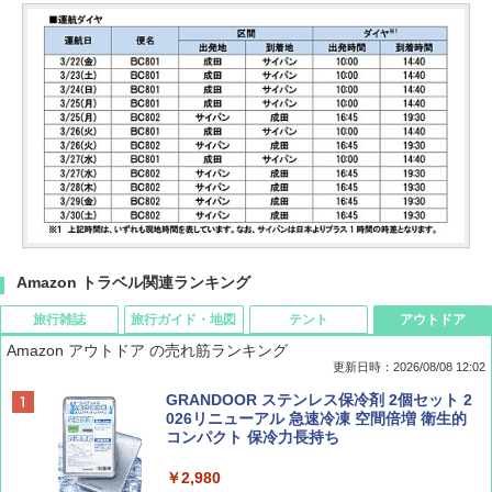
Amazon トラベル関連ランキング
旅行雑誌
旅行ガイド・地図
テント
アウトドア
Amazon アウトドア の売れ筋ランキング
更新日時：2026/08/08 12:02
BE-PAL(ビ-パル) 2026年 9 月号【特別付録:
D40 地球の歩き方 チェンマイ タイ北部の魅
[キャンパーズコレクション 山善] ポップアッ
GRANDOOR ステンレス保冷剤 2個セット 2
SOTO ミニマル"旅"財布 ランダム2種】
力的な町 2026～2027 地球の歩き方D アジア
プテント 傘みたいに広げて畳める パッとサ
026リニューアル 急速冷凍 空間倍増 衛生的
ッとサンシェード キューブ フルクローズ メ
コンパクト 保冷力長持ち
ッシュ 簡単設置 ワンタッチテント キャンプ
￥1,500
￥2,079
&ハイキング カーキ PATC-150(KH)
￥2,980