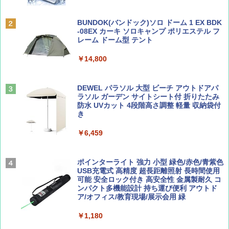
￥6,830
ディズニーファン ２０２６年 ９月号 [雑
地球の歩き方 スター・ウォーズ
BUNDOK(バンドック)ソロ ドーム 1 EX BDK
誌] (ＤＩＳＮＥＹ ＦＡＮ)
-08EX カーキ ソロキャンプ ポリエステル フ
PYKES PEAK (パイクスピーク) 着替えテン
レーム ドーム型 テント
￥2,695
ト プライバシー テント 【中が透けない】 1
￥713
人用 折りたたみ 防災グッズ 災害用トイレ ビ
￥14,800
ーチ ピクニック ポップアップテント 携帯 簡
易 トイレテント (ブラック)
山と溪谷 2026年8月号「南アルプス大全」
僕が見た未来【完全版】
DEWEL パラソル 大型 ビーチ アウトドアパ
￥4,980
ラソル ガーデン サイトシート付 折りたたみ
￥1,540
￥0
防水 UVカット 4段階高さ調整 軽量 収納袋付
き
ENDLESS BASE 《めざましテレビで紹介》
テント ワンタッチ RENEW 幅200 2-3人用 43
￥6,459
500002(88859)
Coyote No.89 特集 星野道夫 夢見る旅
A09 地球の歩き方 イタリア 2026～2027 地
球の歩き方A ヨーロッパ
￥5,999
ポインターライト 強力 小型 緑色/赤色/青紫色
￥1,540
USB充電式 高精度 超長距離照射 長時間使用
￥2,479
可能 安全ロック付き 高安全性 金属製耐久 コ
[キャンパーズコレクション 山善] 傘みたいに
ンパクト多機能設計 持ち運び便利 アウトド
広げるだけ パッとサッとテント ブラックコ
ア/オフィス/教育現場/展示会用 緑
ーティング フルクローズ メッシュ 3-4人用
簡単設置 ポップアップテント エクルベージ
AIRLINE（エアライン）2026年9月号【特
A26 地球の歩き方 チェコ ポーランド スロヴ
￥1,180
ュ(BC仕様) PATC-150B(EB)
集】ボーイング110周年を祝して！
ァキア 2026～2027 地球の歩き方A ヨーロッ