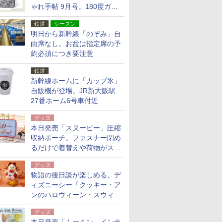
ゃれ手帖 9月号。180度ガバ
ッと開いて大容量
鉄道
シーズン
明日から新幹線「のぞみ」自
由席なし。お盆は指定席の予
約必須につき要注意
鉄道
新幹線ホームに「カップ氷」
自販機が登場。JR新大阪駅
27番ホーム6号車付近
グッズ
本日発売「スヌーピー」圧縮
収納ポーチ。ファスナー閉め
るだけで着替えや荷物がスリ
ムにまとまる
グッズ
物語の後日談が楽しめる。デ
ィズニーシー「クッキー・ア
ンのハロウィーン・スウィー
トサプライズ」限定グッズ公
グッズ
開