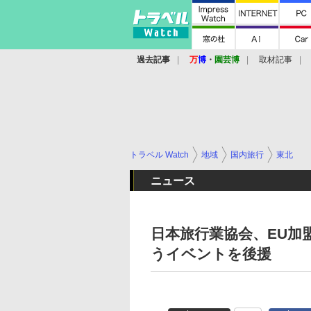
過去記事
万
博
・
園芸博
取材記事
トラベル Watch
地域
国内旅行
東北
ニュース
日本旅行業協会、EU加
うイベントを後援