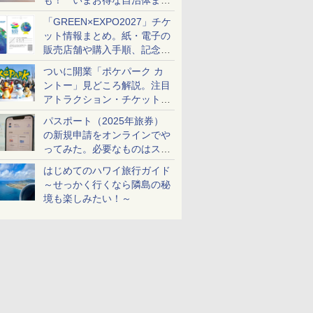
も！ いまお得な自治体まと
め
「GREEN×EXPO2027」チケ
ット情報まとめ。紙・電子の
販売店舗や購入手順、記念チ
ケットも解説
ついに開業「ポケパーク カ
ントー」見どころ解説。注目
アトラクション・チケット手
配・来場前に必要な準備は？
パスポート（2025年旅券）
の新規申請をオンラインでや
ってみた。必要なものはスマ
ホとマイナカードのみ
はじめてのハワイ旅行ガイド
～せっかく行くなら隣島の秘
境も楽しみたい！～