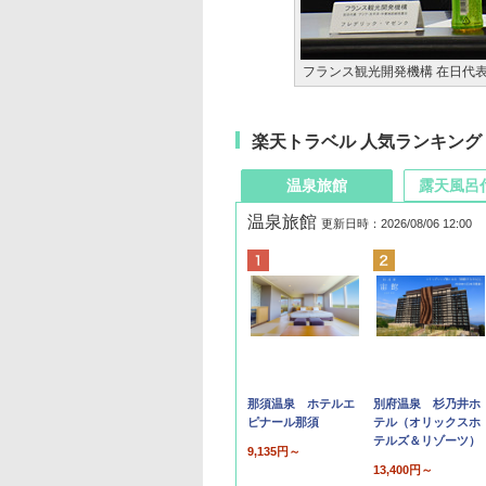
フランス観光開発機構 在日代
楽天トラベル 人気ランキング
温泉旅館
露天風呂
温泉旅館
更新日時：2026/08/06 12:00
那須温泉 ホテルエ
別府温泉 杉乃井ホ
ピナール那須
テル（オリックスホ
テルズ＆リゾーツ）
9,135円～
13,400円～