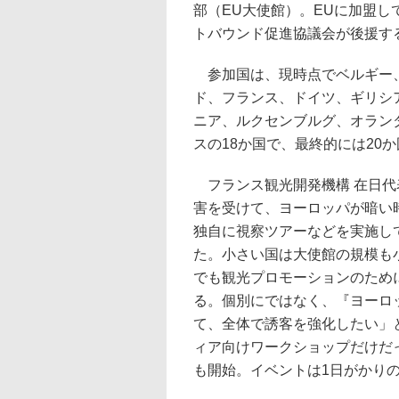
部（EU大使館）。EUに加盟し
トバウンド促進協議会が後援する
参加国は、現時点でベルギー、
ド、フランス、ドイツ、ギリシ
ニア、ルクセンブルグ、オラン
スの18か国で、最終的には20
フランス観光開発機構 在日代
害を受けて、ヨーロッパが暗い
独自に視察ツアーなどを実施し
た。小さい国は大使館の規模も
でも観光プロモーションのため
る。個別にではなく、『ヨーロ
て、全体で誘客を強化したい」
ィア向けワークショップだけだ
も開始。イベントは1日がかり