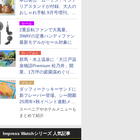
本日発売「ムーミン」インテ
リアスタンドが付録、大人の
おしゃれ手帖 9月号増刊。レ
ザー調で高級感ある2個セッ
セール
ト
2重反転ファンで大風量。
3WAYの定番ハンディファン
最新モデルがセール対象に
行ってみた
群馬・水上温泉に「大江戸温
泉物語Premium 松乃井」開
業。1万坪の庭園湯めぐり＆
豪華バイキングを体験してき
グルメ
た！
ダッフィークッキーサンドに
新フレーバー登場。シー開園
25周年×秋イベント連動メニ
ュー
スーベニアやホテルメニューも
まとめて紹介
Impress Watchシリーズ 人気記事