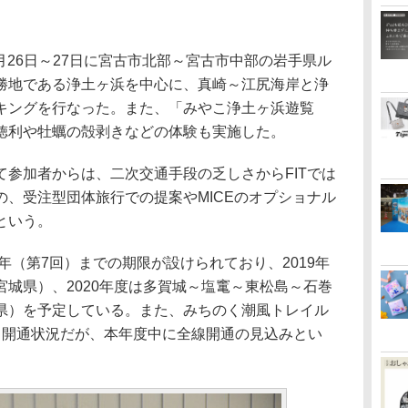
0月26日～27日に宮古市北部～宮古市中部の岩手県ル
勝地である浄土ヶ浜を中心に、真崎～江尻海岸と浄
キングを行なった。また、「みやこ浄土ヶ浜遊覧
徳利や牡蠣の殻剥きなどの体験も実施した。
参加者からは、二次交通手段の乏しさからFITでは
、受注型団体旅行での提案やMICEのオプショナル
という。
年（第7回）までの期限が設けられており、2019年
城県）、2020年度は多賀城～塩竃～東松島～石巻
県）を予定している。また、みちのく潮風トレイル
いう開通状況だが、本年度中に全線開通の見込みとい