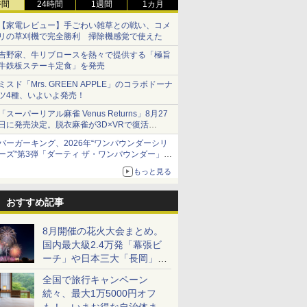
時間
24時間
1週間
1カ月
【家電レビュー】手ごわい雑草との戦い、コメ
リの草刈機で完全勝利 掃除機感覚で使えた
吉野家、牛リブロースを熱々で提供する「極旨
牛鉄板ステーキ定食」を発売
ミスド「Mrs. GREEN APPLE」のコラボドーナ
ツ4種、いよいよ発売！
「スーパーリアル麻雀 Venus Returns」8月27
日に発売決定。脱衣麻雀が3D×VRで復活
発売から2週間は20%オフになるセールが実施
バーガーキング、2026年“ワンパウンダーシリ
ーズ”第3弾「ダーティ ザ・ワンパウンダー」を
8月7日発売
もっと見る
「特製ガーリックマヨソース」を使用した超大
型チーズバーガー
おすすめ記事
8月開催の花火大会まとめ。
国内最大級2.4万発「幕張ビ
ーチ」や日本三大「長岡」な
ど大型イベント目白押し！
全国で旅行キャンペーン
続々、最大1万5000円オフ