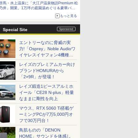
群馬・水上温泉に「大江戸温泉物語Premium 松
乃井」開業。1万坪の庭園湯めぐり＆豪華バイ
キングを体験してきた！
もっと見る
Special Site
エントリーなのに脅威の実
力!「Osprey」Noble Audioワ
イヤレスイヤフォン4機種を
一気に聴く
レイズのプレミアムカー向け
ブランドHOMURAから
「2×9R」が登場！
レイズ鍛造1ピースアルミホ
イール「CE28 N-plus」軽量
なままに剛性を向上
マウス、RTX 5060 Ti搭載ゲ
ーミングPCが7万5,000円オ
フで30万円台！
鳥肌ものの「DENON
HOME」サウンドを体感し