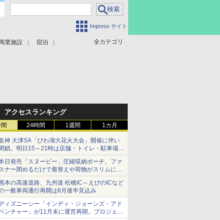
Impress サイト
全カテゴリ
商業施設
宿泊
アクセスランキング
時間
24時間
1週間
1カ月
名神 大津SA「びわ湖大花火大会」開催に伴い
閉鎖。明日15～21時は店舗・トイレ・駐車場の
利用不可
本日発売「スヌーピー」圧縮収納ポーチ。ファ
スナー閉めるだけで着替えや荷物がスリムにま
とまる
熊本の高速道路、九州道 松橋IC～えびのICなど
の一般車両通行再開は8月後半見込み
ディズニーシー「インディ・ジョーンズ・アド
ベンチャー」が11月末に運営再開。プロジェク
ションマッピングを追加、DPAは1500円