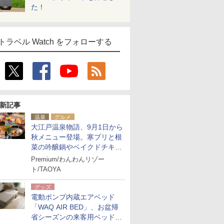
た！
トラベル Watch をフォローする
新記事
温泉
グルメ
大江戸温泉物語、9月1日から
秋メニュー登場。寒ブリと根
菜の吟醸鍋やベイクドチキ
ン、ショコラ＆栗スイーツも
Premium/わんわんリゾー
食べ放題に
ト/TAOYA
グッズ
電動ポンプ内蔵エアベッド
「WAQ AIR BED」、お盆帰
省シーズンの来客用ベッドに