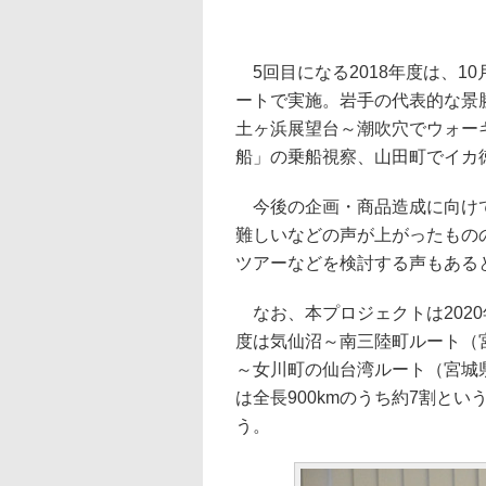
5回目になる2018年度は、1
ートで実施。岩手の代表的な景
土ヶ浜展望台～潮吹穴でウォー
船」の乗船視察、山田町でイカ
今後の企画・商品造成に向けて
難しいなどの声が上がったものの
ツアーなどを検討する声もある
なお、本プロジェクトは2020
度は気仙沼～南三陸町ルート（宮
～女川町の仙台湾ルート（宮城
は全長900kmのうち約7割と
う。