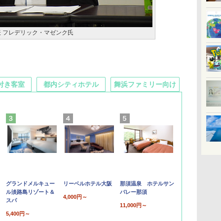
表 フレデリック・マゼンク氏
付き客室
都内シティホテル
舞浜ファミリー向け
グランドメルキュー
リーベルホテル大阪
那須温泉 ホテルサン
ル淡路島リゾート＆
バレー那須
4,000円～
スパ
11,000円～
5,400円～