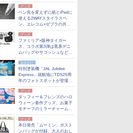
も。使用後は収納バッグでコ
グッズ
ンパクトに保管
ペン先を変えずに紙とiPadに
使える2WAYスタイラスペ
ン。エレコム×ゼブラの共同
開発
グッズ
ファミリア×阪神タイガー
ス、コラボ第3弾は黒系デニ
ムバッグやサコッシュなど6
点。8月21日オンラインスト
お出かけ
アで発売
特別塗装機「JAL Jubilee
Express」就航地にTDS25周
年のフォトスポットが登場。
10月末まで青森空港に
グッズ
ダッフィー＆フレンズのハロ
ウィーン新作グッズ。お菓子
モチーフのミラーチャーム/
デザインポーチほか
グッズ
本日発売「ムーミン」ボスト
ンバッグが付録、大人のおし