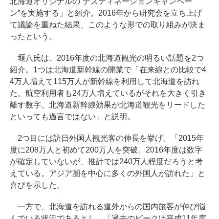
北海道オリジナルの“デスティネーションキャンペー
ン”を実施する」と紹介。2016年から研究会を立ち上げ
て議論を重ねた結果、このような形での取り組みが決ま
ったという。
堰八氏は、2016年度の北海道観光の明るい話題を2つ
紹介。1つは北海道新幹線の開業で「在来線との比較で4
4万人増えて115万人が新幹線を利用して北海道を訪れ
た。航空利用者も24万人増えているがそれを大きく引き
離す数字。北海道新幹線効果が北海道観光をリードした
といっても過言ではない」と説明。
2つ目には訪日外国人観光客の伸長を挙げ、「2015年
度に208万人と初めて200万人を突破。2016年度は数字
が確定していないが、推計では240万人程度だろうと考
えている。アジア圏を中心に多くの外国人が訪れた」と
喜びを示した。
一方で、北海道を訪れる道外からの国内旅客が伸び悩
んでいる状況であるとし、「過去のピークは平成11年度