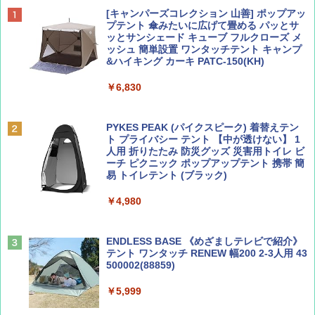
BE-PAL(ビ-パル) 2026年 9 月号【特別付録:
D40 地球の歩き方 チェンマイ タイ北部の魅
[キャンパーズコレクション 山善] ポップアッ
SOTO ミニマル"旅"財布 ランダム2種】
力的な町 2026～2027 地球の歩き方D アジア
プテント 傘みたいに広げて畳める パッとサ
ッとサンシェード キューブ フルクローズ メ
ッシュ 簡単設置 ワンタッチテント キャンプ
￥1,500
￥2,079
&ハイキング カーキ PATC-150(KH)
￥6,830
ディズニーファン ２０２６年 ９月号 [雑
地球の歩き方 スター・ウォーズ
誌] (ＤＩＳＮＥＹ ＦＡＮ)
PYKES PEAK (パイクスピーク) 着替えテン
￥2,695
ト プライバシー テント 【中が透けない】 1
￥713
人用 折りたたみ 防災グッズ 災害用トイレ ビ
ーチ ピクニック ポップアップテント 携帯 簡
易 トイレテント (ブラック)
山と溪谷 2026年8月号「南アルプス大全」
僕が見た未来【完全版】
￥4,980
￥1,540
￥0
ENDLESS BASE 《めざましテレビで紹介》
テント ワンタッチ RENEW 幅200 2-3人用 43
500002(88859)
Coyote No.89 特集 星野道夫 夢見る旅
A09 地球の歩き方 イタリア 2026～2027 地
球の歩き方A ヨーロッパ
￥5,999
￥1,540