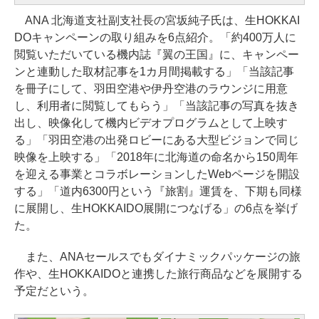
ANA 北海道支社副支社長の宮坂純子氏は、生HOKKAI
DOキャンペーンの取り組みを6点紹介。「約400万人に
閲覧いただいている機内誌『翼の王国』に、キャンペー
ンと連動した取材記事を1カ月間掲載する」「当該記事
を冊子にして、羽田空港や伊丹空港のラウンジに用意
し、利用者に閲覧してもらう」「当該記事の写真を抜き
出し、映像化して機内ビデオプログラムとして上映す
る」「羽田空港の出発ロビーにある大型ビジョンで同じ
映像を上映する」「2018年に北海道の命名から150周年
を迎える事業とコラボレーションしたWebページを開設
する」「道内6300円という『旅割』運賃を、下期も同様
に展開し、生HOKKAIDO展開につなげる」の6点を挙げ
た。
また、ANAセールスでもダイナミックパッケージの旅
作や、生HOKKAIDOと連携した旅行商品などを展開する
予定だという。