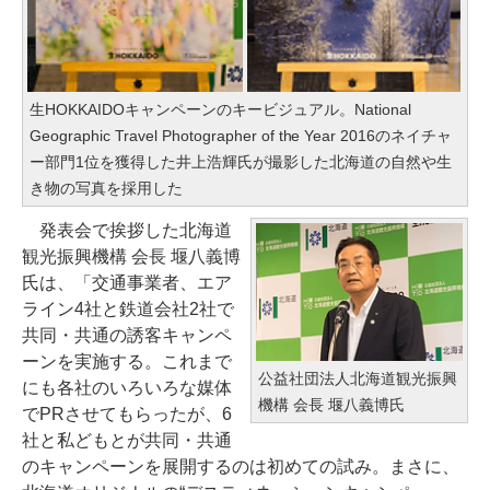
生HOKKAIDOキャンペーンのキービジュアル。National
Geographic Travel Photographer of the Year 2016のネイチャ
ー部門1位を獲得した井上浩輝氏が撮影した北海道の自然や生
き物の写真を採用した
発表会で挨拶した北海道
観光振興機構 会長 堰八義博
氏は、「交通事業者、エア
ライン4社と鉄道会社2社で
共同・共通の誘客キャンペ
ーンを実施する。これまで
公益社団法人北海道観光振興
にも各社のいろいろな媒体
機構 会長 堰八義博氏
でPRさせてもらったが、6
社と私どもとが共同・共通
のキャンペーンを展開するのは初めての試み。まさに、