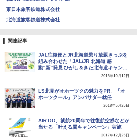
東日本旅客鉄道株式会社
￥1,180
北海道旅客鉄道株式会社
熊撃退スプレー 熊よけスプレー 熊スプレー
【日本企業販売】超強力クマ対策スプレー 30
0ml（連続噴射30秒）110ml（連続噴射15
関連記事
秒）射程5～10m 安全ロック搭載 携帯収納袋
付き ヒグマ・イノシシ対策 自治体・教育機
関の購入実績 登山・キャンプ・アウトドア・
JAL往復便とJR北海道乗り放題きっぷを
防災用品 長期保存可能 緊急時用 日本国内発
組み合わせた「JAL/JR 北海道 感
送
動“新”発見 ひがし＆きた北海道キャンペ
ーン」
￥3,680
2018年10月12日
LS北見がオホーツクの魅力をPR。「オ
ホーツクール」アンバサダー就任
2018年5月25日
AIR DO、就航20周年で往復航空券などが
当たる「叶える翼キャンペーン」実施
2017年12月25日