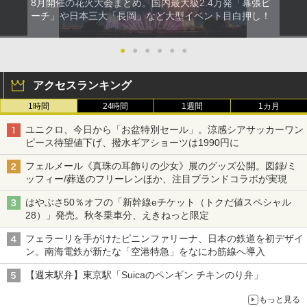
8月開催の花火大会まとめ。国内最大級2.4万発「幕張ビ
ーチ」や日本三大「長岡」など大型イベント目白押し！
●
●
●
●
●
●
アクセスランキング
1時間
24時間
1週間
1カ月
ユニクロ、今日から「お盆特別セール」。涼感シアサッカーワン
ピース待望値下げ、撥水ギアショーツは1990円に
フェルメール《真珠の耳飾りの少女》展のグッズ公開。図録/ミ
ッフィー/葬送のフリーレンほか、注目ブランドコラボが実現
はやぶさ50％オフの「新幹線eチケット（トクだ値スペシャル
28）」発売。秋冬乗車分、えきねっと限定
フェラーリを手がけたピニンファリーナ、日本の鉄道を初デザイ
ン。南海電鉄が新たな「空港特急」をなにわ筋線へ導入
【週末駅弁】東京駅「Suicaのペンギン チキンのり弁」
もっと見る