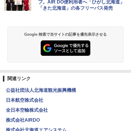
プ。AIR DO便利用者へ「ひがし北海道」
コンパクト 保冷力長持ち
「きた北海道」の各フリーパス発売
￥2,980
BUNDOK(バンドック)ソロ ドーム 1 EX BDK
Google 検索で当サイトの記事を優先表示させる
-08EX カーキ ソロキャンプ ポリエステル フ
レーム ドーム型 テント
￥14,800
DEWEL パラソル 大型 ビーチ アウトドアパ
ラソル ガーデン サイトシート付 折りたたみ
防水 UVカット 4段階高さ調整 軽量 収納袋付
関連リンク
き
公益社団法人北海道観光振興機構
￥6,459
日本航空株式会社
全日本空輸株式会社
ポインターライト 強力 小型 緑色/赤色/青紫色
USB充電式 高精度 超長距離照射 長時間使用
株式会社AIRDO
可能 安全ロック付き 高安全性 金属製耐久 コ
ンパクト多機能設計 持ち運び便利 アウトド
株式会社北海道エアシステム
ア/オフィス/教育現場/展示会用 緑