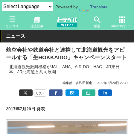
Powered by
Translate
トラベル Watch
地域
国内旅行
北海道
カテゴリ
過去記事
検索
Impressサイト
ニュース
航空会社や鉄道会社と連携して北海道観光をアピ
ールする「生HOKKAIDO」キャンペーンスタート
北海道観光振興機構がJAL、ANA、AIR DO、HAC、JR東日
本、JR北海道と共同展開
編集部：多和田新也
2017年7月20日 22:41
リスト
2017年7月20日 発表