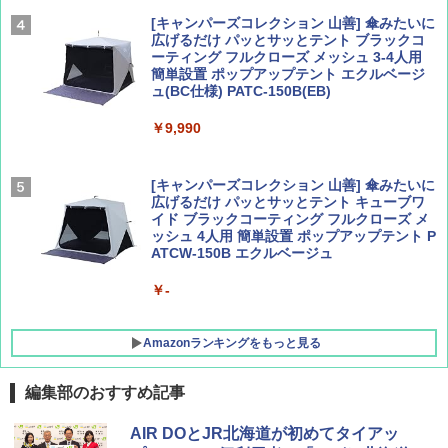
￥2,479
[キャンパーズコレクション 山善] 傘みたいに
広げるだけ パッとサッとテント ブラックコ
ーティング フルクローズ メッシュ 3-4人用
簡単設置 ポップアップテント エクルベージ
AIRLINE（エアライン）2026年9月号【特
A26 地球の歩き方 チェコ ポーランド スロヴ
ュ(BC仕様) PATC-150B(EB)
集】ボーイング110周年を祝して！
ァキア 2026～2027 地球の歩き方A ヨーロッ
パ
￥9,990
￥1,760
￥2,277
[キャンパーズコレクション 山善] 傘みたいに
広げるだけ パッとサッとテント キューブワ
イド ブラックコーティング フルクローズ メ
ッシュ 4人用 簡単設置 ポップアップテント P
ATCW-150B エクルベージュ
￥-
Amazonランキングをもっと見る
編集部のおすすめ記事
GRANDOOR ステンレス保冷剤 2個セット 2
AIR DOとJR北海道が初めてタイアッ
026リニューアル 急速冷凍 空間倍増 衛生的