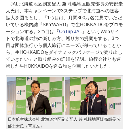
JAL 北海道地区副支配人 兼 札幌地区販売部長の安部圭
太氏は、本キャンペーンで3ステップで北海道への送客
拡大を図るとし、「1つ目は、月間300万名に見ていただ
いている機内誌『SKYWARD』で生HOKKAIDOをプロモ
ーションする。2つ目は『
OnTrip JAL
』というWebサイ
トで北海道の旅の楽しみ方、巡り方の提案をする。3つ
目は団体旅行から個人旅行にニーズが移っていることか
ら、生HOKKAIDOをダイナミックパッケージで売り出し
ていきたい」と取り組みの詳細を説明。旅行会社とも連
携した生HOKKAIDOを巡る旅を企画したいとした。
日本航空株式会社 北海道地区副支配人 兼 札幌地区販売部長 安
部圭太氏（写真左）