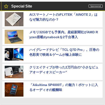
Special Site
AIスマートノートのiFLYTEK「AINOTE 2」は
なぜ魅力的なのか？
メモリ32GBでも予算内。産経新聞社がAMD R
yzen搭載dynabookを2千台導入
ハイグレードテレビ「TCL Q7D Pro」。圧巻の
色彩美で映画＆ゲームが極上体験に
クリエイティブが作った2万円台の“小さなピュ
アオーディオスピーカー”
「A&ultima SP4000T」の魅力！ポケットに入
るオーディオの醍醐味