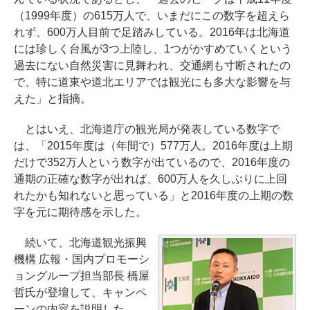
（1999年度）の615万人で、いまだにこの数字を超えら
れず、600万人目前で足踏みしている。2016年は北海道
には珍しく台風が3つ上陸し、1つがかすめていくという
過去にない自然災害に見舞われ、交通網も寸断されたの
で、特に道東や道北エリアでは観光にも多大な影響を与
えた」と指摘。
とはいえ、北海道庁の観光局が発表している数字で
は、「2015年度は（年間で）577万人。2016年度は上期
だけで352万人という数字が出ているので、2016年度の
通期の正確な数字が出れば、600万人を久しぶりに上回
れたかも知れないと思っている」と2016年度の上期の数
字を元に期待感を示した。
続いて、北海道観光振興
機構 広報・国内プロモーシ
ョングループ担当部長 橋屋
哲氏が登壇して、キャンペ
ーンの内容を説明した。