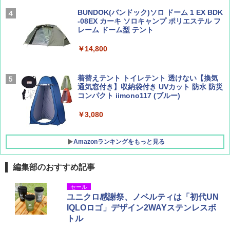
広げるだけ パッとサッとテント ブラックコ
ーティング フルクローズ メッシュ 3-4人用
BUNDOK(バンドック)ソロ ドーム 1 EX BDK
簡単設置 ポップアップテント エクルベージ
-08EX カーキ ソロキャンプ ポリエステル フ
AIRLINE（エアライン）2026年9月号【特
A26 地球の歩き方 チェコ ポーランド スロヴ
ュ(BC仕様) PATC-150B(EB)
レーム ドーム型 テント
集】ボーイング110周年を祝して！
ァキア 2026～2027 地球の歩き方A ヨーロッ
パ
￥9,990
￥14,800
￥1,760
￥2,277
[キャンパーズコレクション 山善] 傘みたいに
着替えテント トイレテント 透けない【換気
広げるだけ パッとサッとテント キューブワ
通気窓付き】収納袋付き UVカット 防水 防災
イド ブラックコーティング フルクローズ メ
コンパクト iimono117 (ブルー)
ッシュ 4人用 簡単設置 ポップアップテント P
ATCW-150B エクルベージュ
￥3,080
￥-
Amazonランキングをもっと見る
編集部のおすすめ記事
セール
ユニクロ感謝祭、ノベルティは「初代UN
IQLOロゴ」デザイン2WAYステンレスボ
トル