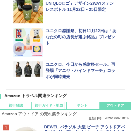
UNIQLOロゴ」デザイン2WAYステン
レスボトル 11月22日～25日限定
ユニクロ感謝祭、初日11月22日は「あ
なたの町の店長が選ぶ銘品」プレゼン
ト
ユニクロ、今日から感謝祭セール。再
登場「アニヤ・ハインドマーチ」コラ
ボが同時発売
Amazon トラベル関連ランキング
旅行雑誌
旅行ガイド・地図
テント
アウトドア
Amazon アウトドア の売れ筋ランキング
更新日時：2026/08/07 18:02
ディズニーファン ２０２６年 ９月号 [雑
僕が見た未来【完全版】
[キャンパーズコレクション 山善] ポップアッ
DEWEL パラソル 大型 ビーチ アウトドアパ