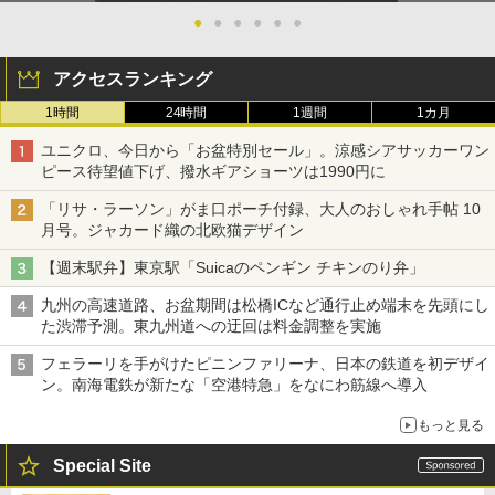
●
●
●
●
●
●
アクセスランキング
1時間
24時間
1週間
1カ月
ユニクロ、今日から「お盆特別セール」。涼感シアサッカーワン
ピース待望値下げ、撥水ギアショーツは1990円に
「リサ・ラーソン」がま口ポーチ付録、大人のおしゃれ手帖 10
月号。ジャカード織の北欧猫デザイン
【週末駅弁】東京駅「Suicaのペンギン チキンのり弁」
九州の高速道路、お盆期間は松橋ICなど通行止め端末を先頭にし
た渋滞予測。東九州道への迂回は料金調整を実施
フェラーリを手がけたピニンファリーナ、日本の鉄道を初デザイ
ン。南海電鉄が新たな「空港特急」をなにわ筋線へ導入
もっと見る
Special Site