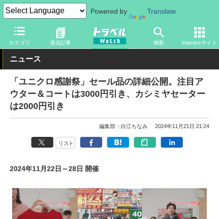
Powered by
Translate
トラベル Watch
旅のアイテム
旅行グッズ
衣類
カテゴリ
過去記事
検索
Impressサイト
ニュース
「ユニクロ感謝祭」セール品の詳細公開。注目ア
ウター＆コートは3000円引き、カシミヤセーター
は2000円引き
編集部：白江ちなみ
2024年11月21日 21:24
リスト
2024年11月22日～28日 開催