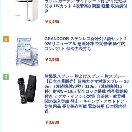
誌] (ＤＩＳＮＥＹ ＦＡＮ)
プテント 傘みたいに広げて畳める パッとサ
ラソル ガーデン サイトシート付 折りたたみ
ッとサンシェード キューブ フルクローズ メ
防水 UVカット 4段階高さ調整 軽量 収納袋付
￥0
ッシュ 簡単設置 ワンタッチテント キャンプ
き
￥713
&ハイキング カーキ PATC-150(KH)
￥6,459
￥6,831
BE-PAL(ビ-パル) 2026年 9 月号【特別付録:
D40 地球の歩き方 チェンマイ タイ北部の魅
SOTO ミニマル"旅"財布 ランダム2種】
力的な町 2026～2027 地球の歩き方D アジア
GRANDOOR ステンレス保冷剤 2個セット 2
PYKES PEAK (パイクスピーク) 着替えテン
026リニューアル 急速冷凍 空間倍増 衛生的
ト プライバシー テント 【中が透けない】 1
コンパクト 保冷力長持ち
￥1,500
￥2,079
人用 折りたたみ 防災グッズ 災害用トイレ ビ
ーチ ピクニック ポップアップテント 携帯 簡
￥2,980
易 トイレテント (グレー)
山と溪谷 2026年8月号「南アルプス大全」
A09 地球の歩き方 イタリア 2026～2027 地
￥4,980
球の歩き方A ヨーロッパ
熊撃退スプレー 熊よけスプレー 熊スプレー
￥1,540
【日本企業販売】超強力クマ対策スプレー 30
￥2,479
0ml（連続噴射30秒）110ml（連続噴射15
ENDLESS BASE 《めざましテレビで紹介》
秒）射程5～10m 安全ロック搭載 携帯収納袋
テント ワンタッチ RENEW 幅200 2-3人用 43
付き ヒグマ・イノシシ対策 自治体・教育機
500002(88859)
関の購入実績 登山・キャンプ・アウトドア・
防災用品 長期保存可能 緊急時用 日本国内発
Coyote No.89 特集 星野道夫 夢見る旅
地球の歩き方 スター・ウォーズ
送
￥5,999
￥1,540
￥2,695
￥3,680
[キャンパーズコレクション 山善] 傘みたいに