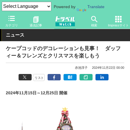
Powered by
Translate
トラベル Watch
旅の情報
観光地
ディズニーリゾート
カテゴリ
過去記事
検索
Impressサイト
ニュース
ケープコッドのデコレーションも見事！ ダッフ
ィー＆フレンズとクリスマスを楽しもう
赤池淳子
2024年11月22日 00:00
リスト
2024年11月15日～12月25日 開催