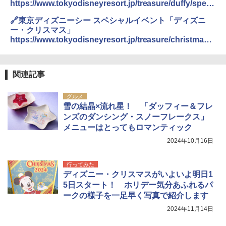
https://www.tokyodisneyresort.jp/treasure/duffy/speci
コンパクト 保冷力長持ち
ァキア 2026～2027 地球の歩き方A ヨーロッ
￥5,999
al/dancingsnowflakes/
パ
🔗東京ディズニーシー スペシャルイベント「ディズニ
￥2,980
ー・クリスマス」
￥2,277
[キャンパーズコレクション 山善] 傘みたいに
https://www.tokyodisneyresort.jp/treasure/christmas2
広げるだけ パッとサッとテント ブラックコ
024/tds/
ーティング フルクローズ メッシュ 3-4人用
ポインターライト 強力 小型 緑色/赤色/青紫色
簡単設置 ポップアップテント エクルベージ
USB充電式 高精度 超長距離照射 長時間使用
新しい日本地理 地図・統計・移動から読み
ュ(BC仕様) PATC-150B(EB)
可能 安全ロック付き 高安全性 金属製耐久 コ
解く (講談社現代新書)
関連記事
ンパクト多機能設計 持ち運び便利 アウトド
ア/オフィス/教育現場/展示会用 緑
￥9,990
￥1,540
グルメ
雪の結晶×流れ星！ 「ダッフィー＆フレ
￥1,180
ンズのダンシング・スノーフレークス」
[キャンパーズコレクション 山善] 傘みたいに
広げるだけ パッとサッとテント キューブワ
メニューはとってもロマンティック
イド ブラックコーティング フルクローズ メ
電動エアーポンプ SUP用 20PSI 電動ポンプ
2024年10月16日
ッシュ 4人用 簡単設置 ポップアップテント P
ゴムボート 空気入れ 空気抜き 自動停止 過熱
ATCW-150B エクルベージュ
保護 日光可読lcd 7種類ノズル付き
行ってみた
￥-
￥7,884
ディズニー・クリスマスがいよいよ明日1
5日スタート！ ホリデー気分あふれるパ
ークの様子を一足早く写真で紹介します
2024年11月14日