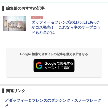
編集部のおすすめ記事
地球の歩き方 スター・ウォーズ
[キャンパーズコレクション 山善] ポップアッ
DEWEL パラソル 大型 ビーチ アウトドアパ
グッズ
プテント 傘みたいに広げて畳める パッとサ
ラソル ガーデン サイトシート付 折りたたみ
ダッフィー＆フレンズのほわほわあった
ッとサンシェード キューブ フルクローズ メ
防水 UVカット 4段階高さ調整 軽量 収納袋付
￥2,695
かコス発売！ これなら冬のケープコッ
ッシュ 簡単設置 ワンタッチテント キャンプ
き
ドも万全だね
&ハイキング カーキ PATC-150(KH)
￥6,459
￥6,830
A09 地球の歩き方 イタリア 2026～2027 地
球の歩き方A ヨーロッパ
熊撃退スプレー 熊よけスプレー 熊スプレー
Google 検索で当サイトの記事を優先表示させる
PYKES PEAK (パイクスピーク) 着替えテン
【日本企業販売】超強力クマ対策スプレー 30
ト プライバシー テント 【中が透けない】 1
0ml（連続噴射30秒）110ml（連続噴射15
￥2,479
人用 折りたたみ 防災グッズ 災害用トイレ ビ
秒）射程5～10m 安全ロック搭載 携帯収納袋
ーチ ピクニック ポップアップテント 携帯 簡
付き ヒグマ・イノシシ対策 自治体・教育機
易 トイレテント (グレー)
関の購入実績 登山・キャンプ・アウトドア・
防災用品 長期保存可能 緊急時用 日本国内発
D40 地球の歩き方 チェンマイ タイ北部の魅
送
￥4,980
力的な町 2026～2027 地球の歩き方D アジア
￥3,680
￥2,079
関連リンク
ENDLESS BASE 《めざましテレビで紹介》
テント ワンタッチ RENEW 幅200 2-3人用 43
🔗ダッフィー＆フレンズのダンシング・スノーフレーク
500002(88859)
GRANDOOR ステンレス保冷剤 2個セット 2
ス
026リニューアル 急速冷凍 空間倍増 衛生的
A26 地球の歩き方 チェコ ポーランド スロヴ