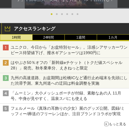
●
●
●
●
●
●
アクセスランキング
1時間
24時間
1週間
1カ月
ユニクロ、今日から「お盆特別セール」。涼感シアサッカーワン
ピース待望値下げ、撥水ギアショーツは1990円に
はやぶさ50％オフの「新幹線eチケット（トクだ値スペシャル
28）」発売。秋冬乗車分、えきねっと限定
九州の高速道路、お盆期間は松橋ICなど通行止め端末を先頭にし
た渋滞予測。東九州道への迂回は料金調整を実施
「ムーミン」大小メッシュポーチが付録、素敵なあの人 11月
号。中身が見やすく、温泉スパにも使える
フェルメール《真珠の耳飾りの少女》展のグッズ公開。図録/ミ
ッフィー/葬送のフリーレンほか、注目ブランドコラボが実現
もっと見る