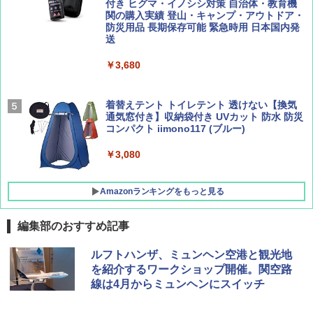
広げるだけ パッとサッとテント ブラックコ
付き ヒグマ・イノシシ対策 自治体・教育機
ーティング フルクローズ メッシュ 3-4人用
関の購入実績 登山・キャンプ・アウトドア・
簡単設置 ポップアップテント エクルベージ
防災用品 長期保存可能 緊急時用 日本国内発
AIRLINE（エアライン）2026年9月号【特
A26 地球の歩き方 チェコ ポーランド スロヴ
ュ(BC仕様) PATC-150B(EB)
送
集】ボーイング110周年を祝して！
ァキア 2026～2027 地球の歩き方A ヨーロッ
パ
￥9,990
￥3,680
￥1,760
￥2,277
[キャンパーズコレクション 山善] 傘みたいに
着替えテント トイレテント 透けない【換気
広げるだけ パッとサッとテント キューブワ
通気窓付き】収納袋付き UVカット 防水 防災
イド ブラックコーティング フルクローズ メ
コンパクト iimono117 (ブルー)
ッシュ 4人用 簡単設置 ポップアップテント P
ATCW-150B エクルベージュ
￥3,080
￥-
Amazonランキングをもっと見る
編集部のおすすめ記事
ルフトハンザ、ミュンヘン空港と観光地
を紹介するワークショップ開催。関空路
線は4月からミュンヘンにスイッチ