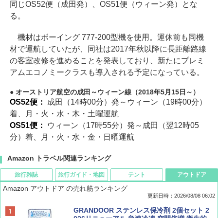
同じOS52便（成田発）、OS51便（ウィーン発）とな
る。
機材はボーイング 777-200型機を使用。運休前も同機
材で運航していたが、同社は2017年秋以降に長距離路線
の客室改修を進めることを発表しており、新たにプレミ
アムエコノミークラスも導入される予定になっている。
オーストリア航空の成田～ウィーン線（2018年5月15日～）
OS52便：
成田（14時00分）発～ウィーン（19時00分）
着、月・火・水・木・土曜運航
OS51便：
ウィーン（17時55分）発～成田（翌12時05
分）着、月・火・水・金・日曜運航
Amazon トラベル関連ランキング
旅行雑誌
旅行ガイド・地図
テント
アウトドア
Amazon アウトドア の売れ筋ランキング
更新日時：2026/08/08 06:02
BE-PAL(ビ-パル) 2026年 9 月号【特別付録:
D40 地球の歩き方 チェンマイ タイ北部の魅
[キャンパーズコレクション 山善] ポップアッ
GRANDOOR ステンレス保冷剤 2個セット 2