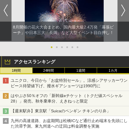
8月開催の花火大会まとめ。国内最大級2.4万発「幕張ビ
ーチ」や日本三大「長岡」など大型イベント目白押し！
●
●
●
●
●
●
アクセスランキング
1時間
24時間
1週間
1カ月
ユニクロ、今日から「お盆特別セール」。涼感シアサッカーワン
ピース待望値下げ、撥水ギアショーツは1990円に
はやぶさ50％オフの「新幹線eチケット（トクだ値スペシャル
28）」発売。秋冬乗車分、えきねっと限定
【週末駅弁】東京駅「Suicaのペンギン チキンのり弁」
九州の高速道路、お盆期間は松橋ICなど通行止め端末を先頭にし
た渋滞予測。東九州道への迂回は料金調整を実施