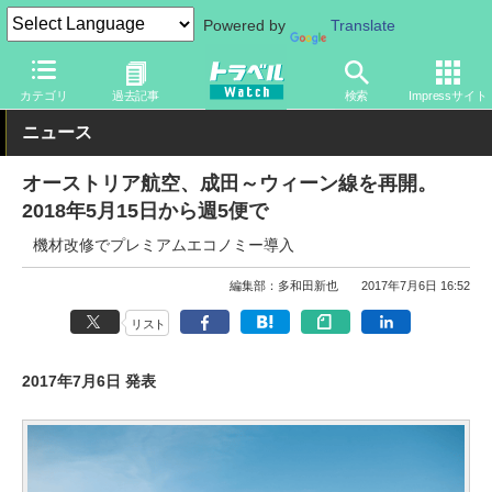
Powered by
Translate
トラベル Watch
旅の方法
空旅
飛行機
カテゴリ
過去記事
検索
Impressサイト
ニュース
オーストリア航空、成田～ウィーン線を再開。
2018年5月15日から週5便で
機材改修でプレミアムエコノミー導入
編集部：多和田新也
2017年7月6日 16:52
リスト
2017年7月6日 発表