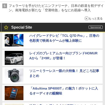
フェラーリを手がけたピニンファリーナ、日本の鉄道を初デザイ
ン。南海電鉄が新たな「空港特急」をなにわ筋線へ導入
もっと見る
Special Site
ハイグレードテレビ「TCL Q7D Pro」。圧巻の
色彩美で映画＆ゲームが極上体験に
レイズのプレミアムカー向けブランドHOMUR
Aから「2×9R」が登場！
ソニーミラーレス一眼の大特集！ 見どころ記事
まとめ
「A&ultima SP4000T」の魅力！ポケットに入
るオーディオの醍醐味