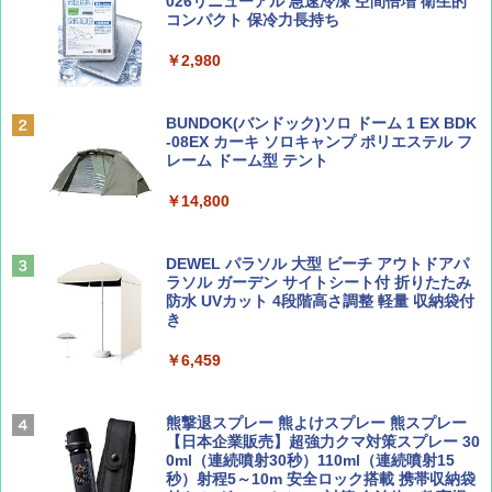
SOTO ミニマル"旅"財布 ランダム2種】
力的な町 2026～2027 地球の歩き方D アジア
プテント 傘みたいに広げて畳める パッとサ
026リニューアル 急速冷凍 空間倍増 衛生的
ッとサンシェード キューブ フルクローズ メ
コンパクト 保冷力長持ち
ッシュ 簡単設置 ワンタッチテント キャンプ
￥1,500
￥2,079
&ハイキング カーキ PATC-150(KH)
￥2,980
￥6,830
ディズニーファン ２０２６年 ９月号 [雑
地球の歩き方 スター・ウォーズ
BUNDOK(バンドック)ソロ ドーム 1 EX BDK
誌] (ＤＩＳＮＥＹ ＦＡＮ)
-08EX カーキ ソロキャンプ ポリエステル フ
PYKES PEAK (パイクスピーク) 着替えテン
レーム ドーム型 テント
￥2,695
ト プライバシー テント 【中が透けない】 1
￥713
人用 折りたたみ 防災グッズ 災害用トイレ ビ
￥14,800
ーチ ピクニック ポップアップテント 携帯 簡
易 トイレテント (ブラック)
山と溪谷 2026年8月号「南アルプス大全」
僕が見た未来【完全版】
DEWEL パラソル 大型 ビーチ アウトドアパ
￥4,980
ラソル ガーデン サイトシート付 折りたたみ
￥1,540
￥0
防水 UVカット 4段階高さ調整 軽量 収納袋付
き
ENDLESS BASE 《めざましテレビで紹介》
テント ワンタッチ RENEW 幅200 2-3人用 43
￥6,459
500002(88859)
Coyote No.89 特集 星野道夫 夢見る旅
A09 地球の歩き方 イタリア 2026～2027 地
球の歩き方A ヨーロッパ
￥5,999
熊撃退スプレー 熊よけスプレー 熊スプレー
￥1,540
【日本企業販売】超強力クマ対策スプレー 30
￥2,479
0ml（連続噴射30秒）110ml（連続噴射15
[キャンパーズコレクション 山善] 傘みたいに
秒）射程5～10m 安全ロック搭載 携帯収納袋