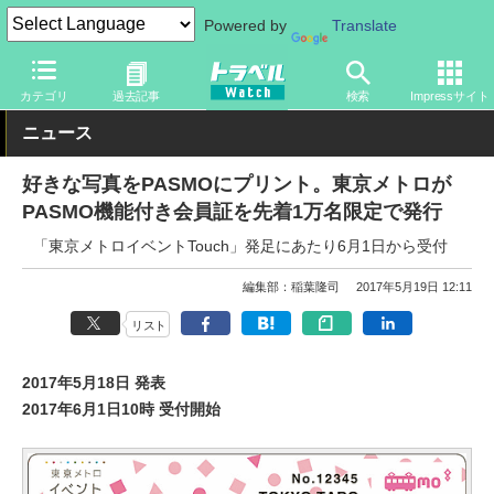
Powered by
Translate
トラベル Watch
旅の情報
カード・電子マネー
交通系ICカード
カテゴリ
過去記事
検索
Impressサイト
ニュース
好きな写真をPASMOにプリント。東京メトロが
PASMO機能付き会員証を先着1万名限定で発行
「東京メトロイベントTouch」発足にあたり6月1日から受付
編集部：稲葉隆司
2017年5月19日 12:11
リスト
2017年5月18日 発表
2017年6月1日10時 受付開始