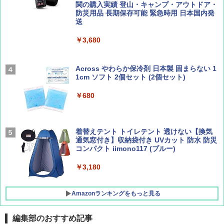
500002(88859)
関の購入実績 登山・キャンプ・アウトドア・
防災用品 長期保存可能 緊急時用 日本国内発
Coyote No.89 特集 星野道夫 夢見る旅
A26 地球の歩き方 チェコ ポーランド スロヴ
送
ァキア 2026～2027 地球の歩き方A ヨーロッ
￥5,999
パ
￥1,540
￥3,680
￥2,277
[キャンパーズコレクション 山善] 傘みたいに
広げるだけ パッとサッとテント ブラックコ
ーティング フルクローズ メッシュ 3-4人用
Across やわらか保冷剤 日本製 固まらない 1
簡単設置 ポップアップテント エクルベージ
1cm ソフト 2個セット (2個セット)
AIRLINE（エアライン）2026年9月号【特
新しい日本地理 地図・統計・移動から読み
ュ(BC仕様) PATC-150B(EB)
集】ボーイング110周年を祝して！
解く (講談社現代新書)
￥680
￥9,990
￥1,760
￥1,540
着替えテント トイレテント 透けない【換気
[キャンパーズコレクション 山善] 傘みたいに
通気窓付き】収納袋付き UVカット 防水 防災
広げるだけ パッとサッとテント キューブワ
コンパクト iimono117 (ブルー)
イドプラス ブラックコーティング フルクロ
ーズ メッシュ 5人用 簡単設置 ポップアップ
テント PATCW-200B エクルベージュ
￥3,180
￥15,990
Amazonランキングをもっと見る
編集部のおすすめ記事