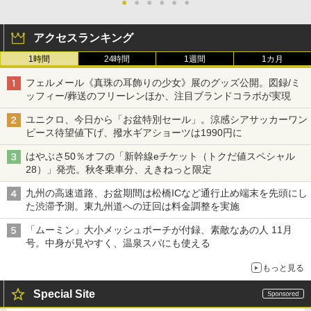
●
●
●
●
●
●
アクセスランキング
1時間
24時間
1週間
1カ月
フェルメール《真珠の耳飾りの少女》展のグッズ公開。図録/ミ
ッフィー/葬送のフリーレンほか、注目ブランドコラボが実現
ユニクロ、今日から「お盆特別セール」。涼感シアサッカーワン
ピース待望値下げ、撥水ギアショーツは1990円に
はやぶさ50％オフの「新幹線eチケット（トクだ値スペシャル
28）」発売。秋冬乗車分、えきねっと限定
九州の高速道路、お盆期間は松橋ICなど通行止め端末を先頭にし
た渋滞予測。東九州道への迂回は料金調整を実施
「ムーミン」大小メッシュポーチが付録、素敵なあの人 11月
号。中身が見やすく、温泉スパにも使える
もっと見る
Special Site