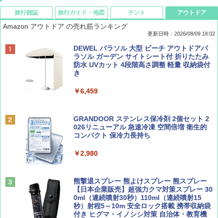
旅行雑誌
旅行ガイド・地図
テント
アウトドア
Amazon アウトドア の売れ筋ランキング
更新日時：2026/08/09 18:02
BE-PAL(ビ-パル) 2026年 9 月号【特別付録:
地球の歩き方 スター・ウォーズ
[キャンパーズコレクション 山善] ポップアッ
DEWEL パラソル 大型 ビーチ アウトドアパ
SOTO ミニマル"旅"財布 ランダム2種】
プテント 傘みたいに広げて畳める パッとサ
ラソル ガーデン サイトシート付 折りたたみ
ッとサンシェード キューブ フルクローズ メ
防水 UVカット 4段階高さ調整 軽量 収納袋付
￥2,695
ッシュ 簡単設置 ワンタッチテント キャンプ
き
￥1,500
&ハイキング カーキ PATC-150(KH)
￥6,459
￥6,829
ディズニーファン ２０２６年 ９月号 [雑
D40 地球の歩き方 チェンマイ タイ北部の魅
誌] (ＤＩＳＮＥＹ ＦＡＮ)
力的な町 2026～2027 地球の歩き方D アジア
GRANDOOR ステンレス保冷剤 2個セット 2
PYKES PEAK (パイクスピーク) 着替えテン
026リニューアル 急速冷凍 空間倍増 衛生的
ト プライバシー テント 【中が透けない】 1
コンパクト 保冷力長持ち
￥713
￥2,079
人用 折りたたみ 防災グッズ 災害用トイレ ビ
ーチ ピクニック ポップアップテント 携帯 簡
￥2,980
易 トイレテント (オリーブ)
山と溪谷 2026年8月号「南アルプス大全」
A09 地球の歩き方 イタリア 2026～2027 地
￥4,836
球の歩き方A ヨーロッパ
熊撃退スプレー 熊よけスプレー 熊スプレー
￥1,540
【日本企業販売】超強力クマ対策スプレー 30
￥2,479
0ml（連続噴射30秒）110ml（連続噴射15
ENDLESS BASE 《めざましテレビで紹介》
秒）射程5～10m 安全ロック搭載 携帯収納袋
テント ワンタッチ RENEW 幅200 2-3人用 43
付き ヒグマ・イノシシ対策 自治体・教育機