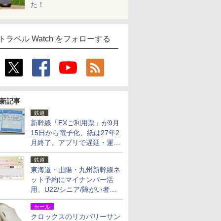
た！
トラベル Watch をフォローする
新記事
鉄道
新幹線「EXご利用票」が9月
15日から電子化、紙は27年2
月終了。アプリで遅延・運休
も確認可能に
鉄道
東海道・山陽・九州新幹線ネ
ット予約にマイナンバー活
用、U22/シニア/障がい者割
を9月15日から発売
セール
クロックスのリカバリーサン