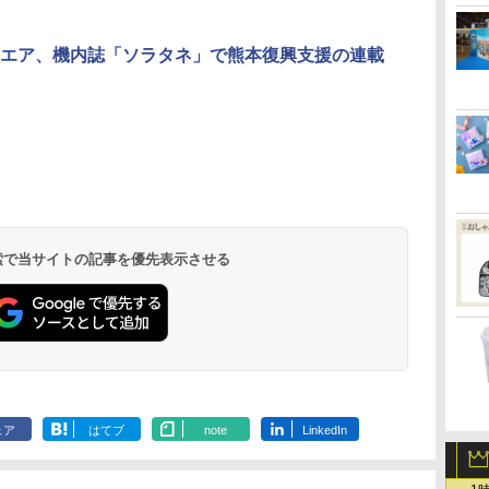
エア、機内誌「ソラタネ」で熊本復興支援の連載
北陸 福井 あわら
品川プリンスホテ
舞浜ビューホテル
箱根湯本温泉 ホテ
ホテルトラスティ東
オリエンタルホテル
下呂温泉 水明館
住友不動産ホテル ヴ
東京ベイ舞浜ホテル
温泉 清風荘（北陸
ル イーストタワー
ｂｙ ＨＵＬＩＣ
ル おかだ
京ベイサイド
東京ベイ
ィラフォンテーヌグラ
ファーストリゾート
8,250円～
最大級の庭園露天風
（旧：東京ベイ舞浜
ンド東京有明
9,958円～
11,200円～
5,450円～
5,200円～
4,290円～
呂の宿 清風荘）
ホテル）
19,541円～
5,758円～
6,070円～
 検索で当サイトの記事を優先表示させる
ェア
はてブ
note
LinkedIn