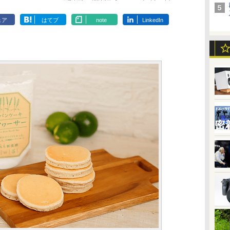
ェア
はてブ
note
LinkedIn