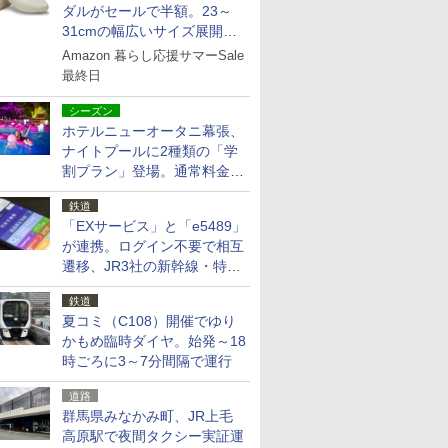
ダルがセールで半額。23～
31cmの幅広いサイズ展開、
独自のクッション素材を採用
Amazon 暮らし応援サマーSale
最終日
シーズン
ホテルニューオータニ幕張、
ナイトプールに2種類の「学
割プラン」登場。通常料金の
およそ半額でお得に夜活
鉄道
「EXサービス」と「e5489」
が連携。ログイン不要で相互
遷移、JR3社の新幹線・特急
予約をアプリで一括確認
鉄道
夏コミ（C108）開催でゆり
かもめ臨時ダイヤ。始発～18
時ごろに3～7分間隔で運行
道路
群馬県みなかみ町、JR上毛
高原駅で夜間タクシー実証運