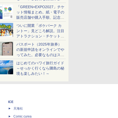
め
「GREEN×EXPO2027」チケ
ット情報まとめ。紙・電子の
販売店舗や購入手順、記念チ
ケットも解説
ついに開業「ポケパーク カ
ントー」見どころ解説。注目
アトラクション・チケット手
配・来場前に必要な準備は？
パスポート（2025年旅券）
の新規申請をオンラインでや
ってみた。必要なものはスマ
ホとマイナカードのみ
はじめてのハワイ旅行ガイド
～せっかく行くなら隣島の秘
境も楽しみたい！～
ICE
天海社
ス
Comic curea