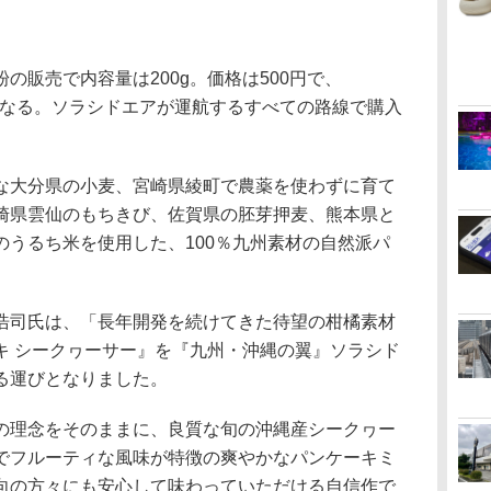
販売で内容量は200g。価格は500円で、
450円となる。ソラシドエアが運航するすべての路線で購入
大分県の小麦、宮崎県綾町で農薬を使わずに育て
崎県雲仙のもちきび、佐賀県の胚芽押麦、熊本県と
のうるち米を使用した、100％九州素材の自然派パ
司氏は、「長年開発を続けてきた待望の柑橘素材
キ シークヮーサー』を『九州・沖縄の翼』ソラシド
る運びとなりました。
理念をそのままに、良質な旬の沖縄産シークヮー
でフルーティな風味が特徴の爽やかなパンケーキミ
向の方々にも安心して味わっていただける自信作で