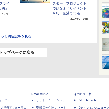
フライ
スター」プロジェクト
対決」
でひなまつりイベント
を羽田空港で開催
年2月27日
2017年2月16日
もっと関連記事を見る
トップページに戻る
Rittor Music
イカロス出版
dフォーラム
リットーミュージック
AIRLINEweb
ップ担当者フォーラム
楽器探そう!デジマート
Jディフェンスニュー