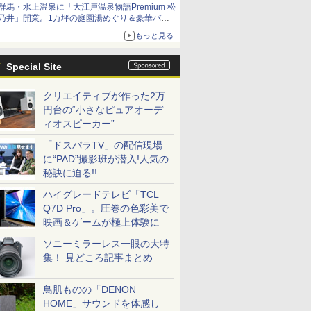
群馬・水上温泉に「大江戸温泉物語Premium 松
乃井」開業。1万坪の庭園湯めぐり＆豪華バイ
キングを体験してきた！
もっと見る
Special Site
クリエイティブが作った2万
円台の“小さなピュアオーデ
ィオスピーカー”
「ドスパラTV」の配信現場
に“PAD”撮影班が潜入!人気の
秘訣に迫る!!
ハイグレードテレビ「TCL
Q7D Pro」。圧巻の色彩美で
映画＆ゲームが極上体験に
ソニーミラーレス一眼の大特
集！ 見どころ記事まとめ
鳥肌ものの「DENON
HOME」サウンドを体感し