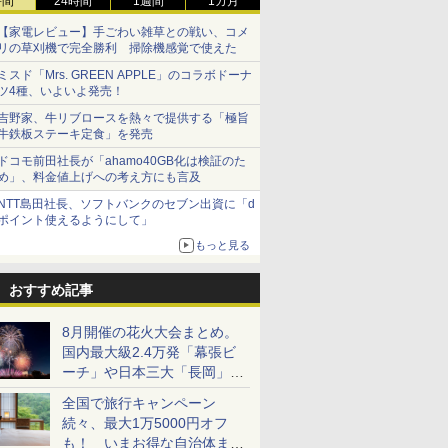
時間
24時間
1週間
1カ月
【家電レビュー】手ごわい雑草との戦い、コメ
リの草刈機で完全勝利 掃除機感覚で使えた
ミスド「Mrs. GREEN APPLE」のコラボドーナ
ツ4種、いよいよ発売！
吉野家、牛リブロースを熱々で提供する「極旨
牛鉄板ステーキ定食」を発売
ドコモ前田社長が「ahamo40GB化は検証のた
め」、料金値上げへの考え方にも言及
NTT島田社長、ソフトバンクのセブン出資に「d
ポイント使えるようにして」
もっと見る
おすすめ記事
8月開催の花火大会まとめ。
国内最大級2.4万発「幕張ビ
ーチ」や日本三大「長岡」な
ど大型イベント目白押し！
全国で旅行キャンペーン
続々、最大1万5000円オフ
も！ いまお得な自治体まと