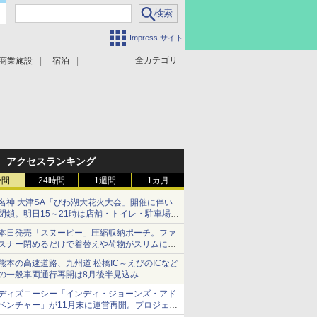
Impress サイト
全カテゴリ
商業施設
宿泊
アクセスランキング
時間
24時間
1週間
1カ月
名神 大津SA「びわ湖大花火大会」開催に伴い
閉鎖。明日15～21時は店舗・トイレ・駐車場の
利用不可
本日発売「スヌーピー」圧縮収納ポーチ。ファ
スナー閉めるだけで着替えや荷物がスリムにま
とまる
熊本の高速道路、九州道 松橋IC～えびのICなど
の一般車両通行再開は8月後半見込み
ディズニーシー「インディ・ジョーンズ・アド
ベンチャー」が11月末に運営再開。プロジェク
ションマッピングを追加、DPAは1500円