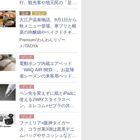
行。観光客や地元民の「足が
ない」課題解消へ、木金土に
温泉
グルメ
2台体制
大江戸温泉物語、9月1日から
秋メニュー登場。寒ブリと根
菜の吟醸鍋やベイクドチキ
ン、ショコラ＆栗スイーツも
Premium/わんわんリゾー
食べ放題に
ト/TAOYA
グッズ
電動ポンプ内蔵エアベッド
「WAQ AIR BED」、お盆帰
省シーズンの来客用ベッドに
も。使用後は収納バッグでコ
グッズ
ンパクトに保管
ペン先を変えずに紙とiPadに
使える2WAYスタイラスペ
ン。エレコム×ゼブラの共同
開発
グッズ
ファミリア×阪神タイガー
ス、コラボ第3弾は黒系デニ
ムバッグやサコッシュなど6