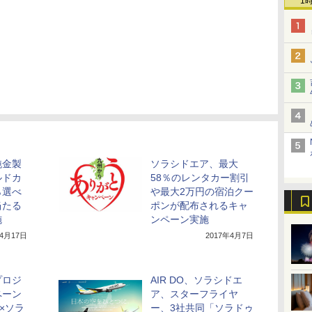
1
純金製
ソラシドエア、最大
ルドカ
58％のレンタカー割引
ら選べ
や最大2万円の宿泊クー
当たる
ポンが配布されるキャ
施
ンペーン実施
年4月17日
2017年4月7日
プロジ
AIR DO、ソラシドエ
ペーン
ア、スターフライヤ
O×ソラ
ー、3社共同「ソラドゥ