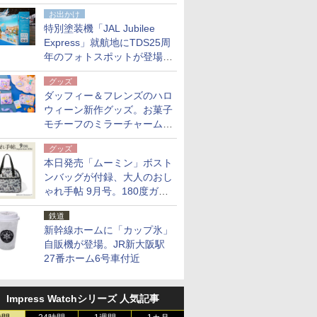
点。8月21日オンラインスト
お出かけ
アで発売
特別塗装機「JAL Jubilee
Express」就航地にTDS25周
年のフォトスポットが登場。
10月末まで青森空港に
グッズ
ダッフィー＆フレンズのハロ
ウィーン新作グッズ。お菓子
モチーフのミラーチャーム/
デザインポーチほか
グッズ
本日発売「ムーミン」ボスト
ンバッグが付録、大人のおし
ゃれ手帖 9月号。180度ガバ
ッと開いて大容量
鉄道
新幹線ホームに「カップ氷」
自販機が登場。JR新大阪駅
27番ホーム6号車付近
Impress Watchシリーズ 人気記事