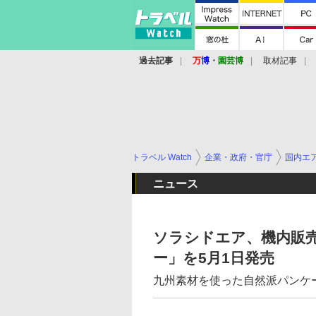
過去記事
万
博
・
園芸博
取材記事
トラベル Watch
企業・政府・官庁
国内エ
ニュース
ソラシドエア、機内販売
ー」を5月1日発売
九州素材を使った自然派パンケーキ