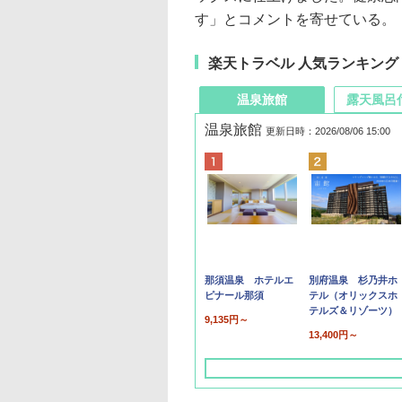
す」とコメントを寄せている。
楽天トラベル 人気ランキング
温泉旅館
露天風呂
温泉旅館
更新日時：2026/08/06 15:00
那須温泉 ホテルエ
別府温泉 杉乃井ホ
ピナール那須
テル（オリックスホ
テルズ＆リゾーツ）
9,135円～
13,400円～