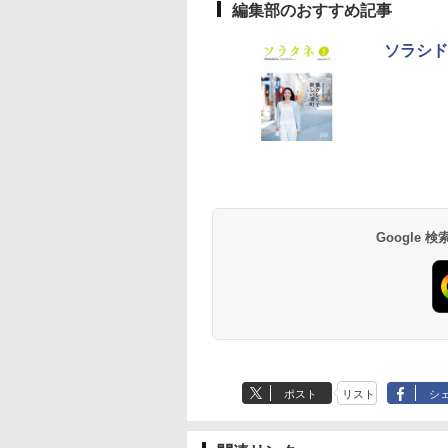
編集部のおすすめ記事
ソラシド
草津温泉 ホテル櫻
品川プリンスホテル
グランドニッコー東
海のサウナ＆スパ
東京ドームホテル
シェラトン・グラン
井
京ベイ 舞浜
オールインクルーシ
デ・トーキョーベ
7,037円～
7,980円～
ブ 島原温泉ホテル
イ・ホテル
14,300円～
6,800円～
南風楼
10,450円～
7,950円～
Google
ポスト
リスト
シ