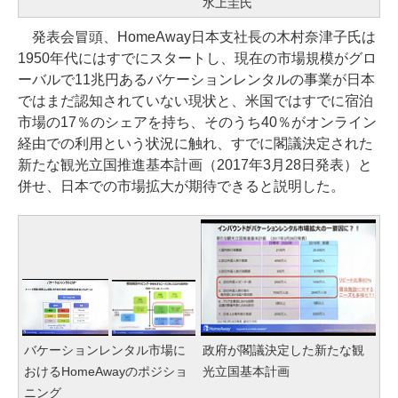
水上圭氏
発表会冒頭、HomeAway日本支社長の木村奈津子氏は
1950年代にはすでにスタートし、現在の市場規模がグロ
ーバルで11兆円あるバケーションレンタルの事業が日本
ではまだ認知されていない現状と、米国ではすでに宿泊
市場の17％のシェアを持ち、そのうち40％がオンライン
経由での利用という状況に触れ、すでに閣議決定された
新たな観光立国推進基本計画（2017年3月28日発表）と
併せ、日本での市場拡大が期待できると説明した。
バケーションレンタル市場に
政府が閣議決定した新たな観
おけるHomeAwayのポジショ
光立国基本計画
ニング