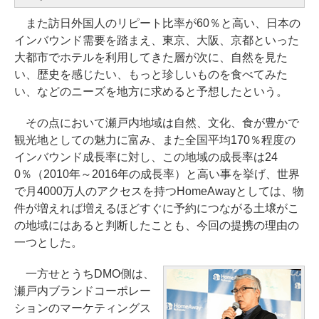
また訪日外国人のリピート比率が60％と高い、日本の
インバウンド需要を踏まえ、東京、大阪、京都といった
大都市でホテルを利用してきた層が次に、自然を見た
い、歴史を感じたい、もっと珍しいものを食べてみた
い、などのニーズを地方に求めると予想したという。
その点において瀬戸内地域は自然、文化、食が豊かで
観光地としての魅力に富み、また全国平均170％程度の
インバウンド成長率に対し、この地域の成長率は24
0％（2010年～2016年の成長率）と高い事を挙げ、世界
で月4000万人のアクセスを持つHomeAwayとしては、物
件が増えれば増えるほどすぐに予約につながる土壌がこ
の地域にはあると判断したことも、今回の提携の理由の
一つとした。
一方せとうちDMO側は、
瀬戸内ブランドコーポレー
ションのマーケティングス