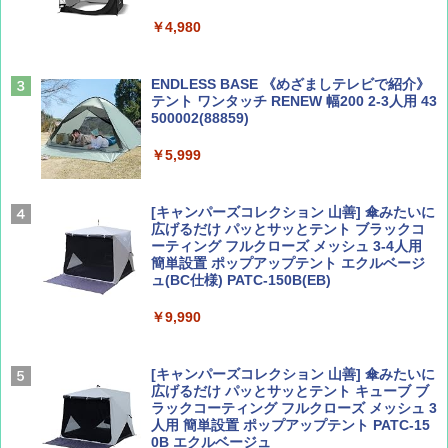
山と溪谷 2026年8月号「南アルプス大全」
地球の歩き方 スター・ウォーズ
￥4,980
￥1,540
￥2,695
ENDLESS BASE 《めざましテレビで紹介》
テント ワンタッチ RENEW 幅200 2-3人用 43
500002(88859)
Coyote No.89 特集 星野道夫 夢見る旅
A26 地球の歩き方 チェコ ポーランド スロヴ
ァキア 2026～2027 地球の歩き方A ヨーロッ
￥5,999
パ
￥1,540
￥2,277
[キャンパーズコレクション 山善] 傘みたいに
広げるだけ パッとサッとテント ブラックコ
ーティング フルクローズ メッシュ 3-4人用
簡単設置 ポップアップテント エクルベージ
AIRLINE（エアライン）2026年9月号【特
新しい日本地理 地図・統計・移動から読み
ュ(BC仕様) PATC-150B(EB)
集】ボーイング110周年を祝して！
解く (講談社現代新書)
￥9,990
￥1,760
￥1,540
[キャンパーズコレクション 山善] 傘みたいに
広げるだけ パッとサッとテント キューブ ブ
ラックコーティング フルクローズ メッシュ 3
人用 簡単設置 ポップアップテント PATC-15
0B エクルベージュ