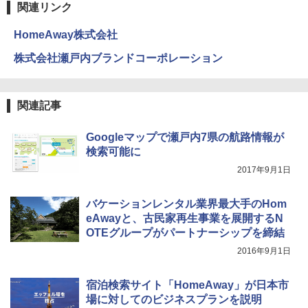
防水 UVカット 4段階高さ調整 軽量 収納袋付
関連リンク
き
HomeAway株式会社
￥6,459
株式会社瀬戸内ブランドコーポレーション
熊撃退スプレー 熊よけスプレー 熊スプレー
【日本企業販売】超強力クマ対策スプレー 30
関連記事
0ml（連続噴射30秒）110ml（連続噴射15
秒）射程5～10m 安全ロック搭載 携帯収納袋
付き ヒグマ・イノシシ対策 自治体・教育機
Googleマップで瀬戸内7県の航路情報が
関の購入実績 登山・キャンプ・アウトドア・
検索可能に
防災用品 長期保存可能 緊急時用 日本国内発
送
2017年9月1日
￥3,680
バケーションレンタル業界最大手のHom
eAwayと、古民家再生事業を展開するN
ポインターライト 強力 小型 緑色/赤色/青紫色
OTEグループがパートナーシップを締結
USB充電式 高精度 超長距離照射 長時間使用
2016年9月1日
可能 安全ロック付き 高安全性 金属製耐久 コ
ンパクト多機能設計 持ち運び便利 アウトド
ア/オフィス/教育現場/展示会用 緑
宿泊検索サイト「HomeAway」が日本市
場に対してのビジネスプランを説明
￥1,180