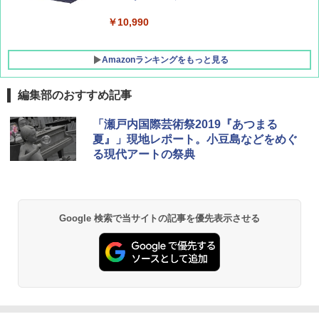
￥10,990
Amazonランキングをもっと見る
編集部のおすすめ記事
BUNDOK(バンドック)ソロ ドーム 1 EX BDK
「瀬戸内国際芸術祭2019『あつまる
-08EX カーキ ソロキャンプ ポリエステル フ
夏』」現地レポート。小豆島などをめぐ
レーム テント
る現代アートの祭典
￥14,800
GRANDOOR ステンレス保冷剤 2個セット 2
Google 検索で当サイトの記事を優先表示させる
026リニューアル 急速冷凍 空間倍増 衛生的
コンパクト 保冷力長持ち
￥2,980
DEWEL パラソル 大型 ビーチ アウトドアパ
ラソル ガーデン サイトシート付 折りたたみ