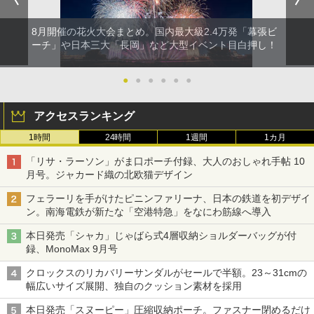
8月開催の花火大会まとめ。国内最大級2.4万発「幕張ビ
ーチ」や日本三大「長岡」など大型イベント目白押し！
●
●
●
●
●
●
アクセスランキング
1時間
24時間
1週間
1カ月
「リサ・ラーソン」がま口ポーチ付録、大人のおしゃれ手帖 10
月号。ジャカード織の北欧猫デザイン
フェラーリを手がけたピニンファリーナ、日本の鉄道を初デザイ
ン。南海電鉄が新たな「空港特急」をなにわ筋線へ導入
本日発売「シャカ」じゃばら式4層収納ショルダーバッグが付
録、MonoMax 9月号
クロックスのリカバリーサンダルがセールで半額。23～31cmの
幅広いサイズ展開、独自のクッション素材を採用
本日発売「スヌーピー」圧縮収納ポーチ。ファスナー閉めるだけ