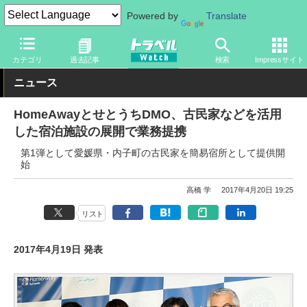
Powered by
Translate
トラベル Watch
地域
国内旅行
中国
カテゴリ
過去記事
検索
Impressサイト
ニュース
HomeAwayとせとうちDMO、古民家などを活用
した宿泊施設の展開で業務提携
第1弾として愛媛県・内子町の古民家を簡易宿所として提供開
始
高橋 学
2017年4月20日 19:25
リスト
2017年4月19日 発表