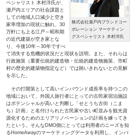
ペシャリスト 木村洋氏が、
瀬戸内エリアの社会課題と
しての地域人口減少と空き
株式会社瀬戸内ブランドコー
家率増加の現状に触れ、30
ポレーション マーケティン
万軒にも上る江戸～昭和期
グスペシャリスト 木村洋氏
の近代建築が空き家とな
り、今後10年～30年ですべ
て消失する危機的状況だと現状を説明。また、それらは
行政施策（重要伝統的建造物・伝統的建造物施策、市町
村の歴史的建築物指定など）では賄いきれないとの見解
を示した。
その打開策として高いインバウンド成長率を持つこの
地域において、外国人旅行者にとっての古民家宿泊施設
はポテンシャルが高いと判断し「せとうち古街（こま
ち）計画」と名付けられた古民家や古い町並みを観光資
源化するためのエリアリノベーションの計画を練ってき
たという。そんなDMO側にとっては利用者のニーズを知
るHomeAwayのマーケティングデータを利用し、インバ