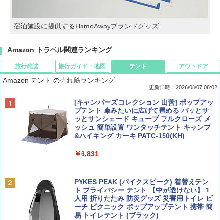
宿泊施設に提供するHameAwayブランドグッズ
Amazon トラベル関連ランキング
旅行雑誌
旅行ガイド・地図
テント
アウトドア
Amazon テント の売れ筋ランキング
更新日時：2026/08/07 06:02
ディズニーファン ２０２６年 ９月号 [雑
D40 地球の歩き方 チェンマイ タイ北部の魅
[キャンパーズコレクション 山善] ポップアッ
誌] (ＤＩＳＮＥＹ ＦＡＮ)
力的な町 2026～2027 地球の歩き方D アジア
プテント 傘みたいに広げて畳める パッとサ
ッとサンシェード キューブ フルクローズ メ
ッシュ 簡単設置 ワンタッチテント キャンプ
￥713
￥2,079
&ハイキング カーキ PATC-150(KH)
￥6,831
BE-PAL(ビ-パル) 2026年 9 月号【特別付録:
A09 地球の歩き方 イタリア 2026～2027 地
SOTO ミニマル"旅"財布 ランダム2種】
球の歩き方A ヨーロッパ
PYKES PEAK (パイクスピーク) 着替えテン
ト プライバシー テント 【中が透けない】 1
￥1,500
￥2,479
人用 折りたたみ 防災グッズ 災害用トイレ ビ
ーチ ピクニック ポップアップテント 携帯 簡
易 トイレテント (ブラック)