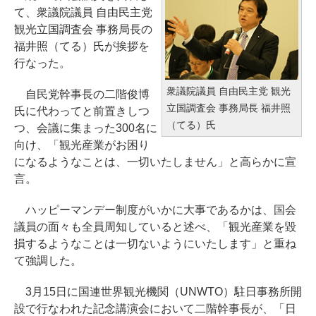
て、衆議院議員 自由民主党
観光立国調査会 事務局長の
福井照（てる）氏が挨拶を
行なった。
衆議院議員 自由民主党 観光
自民党幹事長の二階俊博
立国調査会 事務局長 福井照
氏に代わってと前置きしつ
（てる）氏
つ、会議に集まった300名に
向け、「観光産業がお困り
になるようなことは、一切いたしません」と高らかに宣
言。
ハッピーマンデー制度がいかに大事であるかは、国会
議員の面々も全員周知していると述べ、「観光産業を毀
損するようなことは一切ないようにいたします」と重ね
て強調した。
3月15日に国連世界観光機関（UNWTO）駐日事務所開
設で行なわれた記念講演会において二階幹事長が、「日