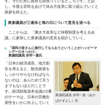
す。そのために政府も頑張っているところです」と話
し、今後も官民をあげて休み方改革に取り組んでいくと
挨拶を終えた。
衆参議員が三連休と海の日について意見を述べる
ここからは、「働き方改革など休暇制度を考える会
議」に参加した衆参議員の意見を紹介していく。
「国民の皆さんに旅行してもらおうということがハッピーマ
ンデーのきっかけ」
衆議院議員 赤羽一嘉氏
「日本の経済成長、地方創
生を考えると、観光政策を
しっかりやらなければなら
ないのは、あらためて言う
までもないほどのことで
す。経済財政資本会議の1番
衆議院議員 赤羽一嘉（あか
のテーマは、日本の労働生
ばかずよし）氏
産性をいかに向上していく