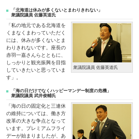
「北海道は休みが多くないとまわりきれない」
衆議院議員 佐藤英道氏
「私の地元である北海道を
くまなくまわっていただく
には、休みが多くないとま
わりきれないです。座長の
赤羽一嘉さんらとともに、
しっかりと観光振興を目指
衆議院議員 佐藤英道氏
していきたいと思っていま
す」。
「海の日だけでなくハッピーマンデー制度の危機」
衆議院議員 武井俊輔氏
「海の日の固定化と三連休
の維持については、働き方
改革の大きな争点となって
います。プレミアムフライ
デーが始まりましたが、あ