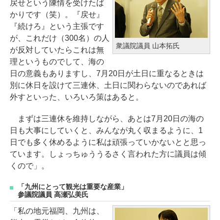
戻せという陳情を受けたば
かりです（笑）。『戻せ』
『続けろ』という主張です
が、これだけ（300名）の人
衆議院議員 山本拓氏
が反対していたらこれは無
理というものでして、海の
日の意義もありますし、7月20日が土日に重なるときは
別に休日を設けて三連休、土日に関わらないのであれば
外すといった、いろいろ策はあると。
まずは三連休を維持しながら、あとは7月20日の海の
日も大事にしていくと、みんなが丸く収まるように、1
日でも多く休めるように私は頑張っていかないとと思っ
ています。しょっちゅううるさく言われた方に議員は傾
くので」。
「九州にとって観光は重要な産業」
参議院議員 高瀬弘美氏
「私の地元福岡、九州は、