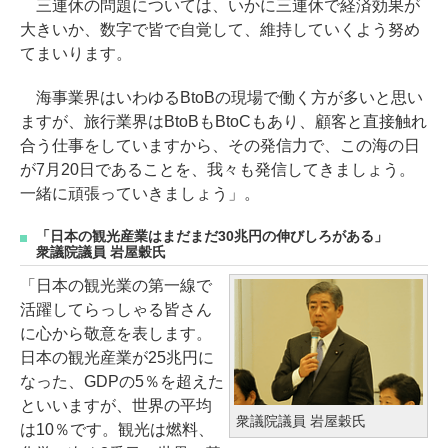
三連休の問題については、いかに三連休で経済効果が
大きいか、数字で皆で自覚して、維持していくよう努め
てまいります。
海事業界はいわゆるBtoBの現場で働く方が多いと思い
ますが、旅行業界はBtoBもBtoCもあり、顧客と直接触れ
合う仕事をしていますから、その発信力で、この海の日
が7月20日であることを、我々も発信してきましょう。
一緒に頑張っていきましょう」。
「日本の観光産業はまだまだ30兆円の伸びしろがある」
衆議院議員 岩屋穀氏
「日本の観光業の第一線で
活躍してらっしゃる皆さん
に心から敬意を表します。
日本の観光産業が25兆円に
なった、GDPの5％を超えた
といいますが、世界の平均
衆議院議員 岩屋穀氏
は10％です。観光は燃料、