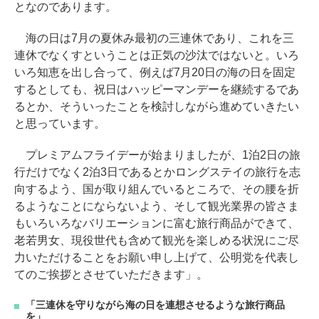
となのであります。
海の日は7月の夏休み最初の三連休であり、これを三
連休でなくすということは正気の沙汰ではないと。いろ
いろ知恵を出し合って、例えば7月20日の海の日を固定
するとしても、祝日はハッピーマンデーを継続するであ
るとか、そういったことを検討しながら進めていきたい
と思っています。
プレミアムフライデーが始まりましたが、1泊2日の旅
行だけでなく2泊3日であるとかロングステイの旅行を志
向するよう、国が取り組んでいるところで、その腰を折
るようなことにならないよう、そして観光業界の皆さま
もいろいろなバリエーションに富む旅行商品ができて、
老若男女、現役世代も含めて観光を楽しめる状況にご尽
力いただけることをお願い申し上げて、公明党を代表し
てのご挨拶とさせていただきます」。
「三連休を守りながら海の日を連想させるような旅行商品
を」