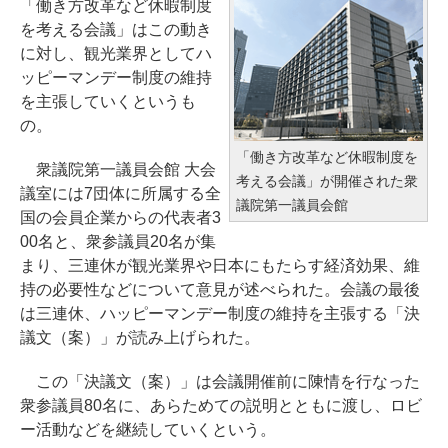
「働き方改革など休暇制度
を考える会議」はこの動き
に対し、観光業界としてハ
ッピーマンデー制度の維持
を主張していくというも
の。
「働き方改革など休暇制度を
衆議院第一議員会館 大会
考える会議」が開催された衆
議室には7団体に所属する全
議院第一議員会館
国の会員企業からの代表者3
00名と、衆参議員20名が集
まり、三連休が観光業界や日本にもたらす経済効果、維
持の必要性などについて意見が述べられた。会議の最後
は三連休、ハッピーマンデー制度の維持を主張する「決
議文（案）」が読み上げられた。
この「決議文（案）」は会議開催前に陳情を行なった
衆参議員80名に、あらためての説明とともに渡し、ロビ
ー活動などを継続していくという。