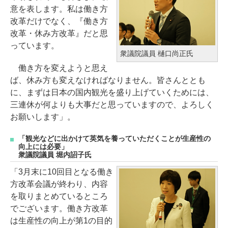
意を表します。私は働き方
改革だけでなく、『働き方
改革・休み方改革』だと思
っています。
衆議院議員 樋口尚正氏
働き方を変えようと思え
ば、休み方も変えなければなりません。皆さんととも
に、まずは日本の国内観光を盛り上げていくためには、
三連休が何よりも大事だと思っていますので、よろしく
お願いします」。
「観光などに出かけて英気を養っていただくことが生産性の
向上には必要」
衆議院議員 堀内詔子氏
「3月末に10回目となる働き
方改革会議が終わり、内容
を取りまとめているところ
でございます。働き方改革
は生産性の向上が第1の目的