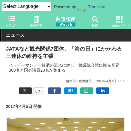
Powered by
Translate
トラベル Watch
企業・政府・官庁
政府・官庁
観光庁
カテゴリ
過去記事
検索
Impressサイト
ニュース
JATAなど観光関係7団体、「海の日」にかかわる
三連休の維持を主張
ハッピーマンデー解消の流れに対し、衆議院会館に観光業界
300名と国会議員20名が集まる
編集部：稲葉隆司
2017年4月7日 17:56
リスト
2017年4月5日 開催