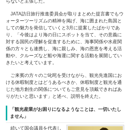
らないと主張した。
JATA訪日旅行推進委員会が取りまとめた提言書でもウ
ォーターツーリズムの精神を掲げ、海に囲まれた島国と
しての魅力を発信していくと3月に提案したばかりであ
り、「今後はより海の日にスポットを当て、その意義に
対する国民の理解を促進するために、海事関係や水産関
係の方々とも連携し、海に親しみ、海の恩恵を考える活
動や、クルーズなど船や海運に関する活動を展開してい
きたいと考えています。
ご来賓の方々のご叱咤を受けながら、観光先進国にお
ける休暇制度とはどうあるべきか、休暇制度と観光を通
じた地方創生の関係についてもご意見を頂戴できればあ
りがたいと思います」と述べ、説明を終えた。
「観光産業がお困りになるようなことは、一切いたし
ません」
続いて国会議員を代表し