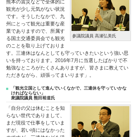
熊本の震災などで全体的に
観光が少し元気がない状況
です。そうしたなかで、九
州にとって観光は重要な産
業でありますので、所属す
参議院議員 高瀬弘美氏
る国土交通委員会でも観光
のことを取り上げておりま
す。三連休はなんとしても守っていきたいという強い思
いを持っております。2016年7月に当選したばかりで不
勉強なところがたくさんありますが、皆さまに教えてい
ただきながら、頑張ってまいります」。
「観光立国として進んでいくなかで、三連休を守っていかな
ければならない」
衆議院議員 熊田裕道氏
「自分の父は休むことを知
らない世代でありまして、
まだ現役で仕事をしていま
すが、若い頃にはなかった