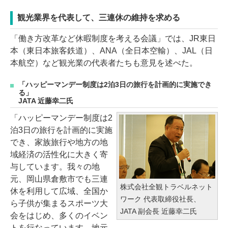
観光業界を代表して、三連休の維持を求める
「働き方改革など休暇制度を考える会議」では、JR東日
本（東日本旅客鉄道）、ANA（全日本空輸）、JAL（日
本航空）など観光業の代表者たちも意見を述べた。
「ハッピーマンデー制度は2泊3日の旅行を計画的に実施でき
る」
JATA 近藤幸二氏
「ハッピーマンデー制度は2
泊3日の旅行を計画的に実施
でき、家族旅行や地方の地
域経済の活性化に大きく寄
与しています。我々の地
元、岡山県倉敷市でも三連
株式会社全観トラベルネット
休を利用して広域、全国か
ワーク 代表取締役社長、
ら子供が集まるスポーツ大
JATA 副会長 近藤幸二氏
会をはじめ、多くのイベン
トを行なっています。地元