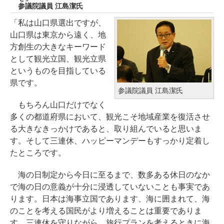
参議院議員 江島潔氏
「私は山口県選出ですが、
山口県は東京から遠く、地
方創生の大きなキーワード
として観光立国、観光立県
というものを目指している
県です。
参議院議員 江島潔氏
もちろん山口だけでなく
多くの都道府県において、観光こそ地域産業を復活させ
る大きなきっかけであると、取り組んでいると思いま
す。そして三連休、ハッピーマンデーもすっかり定着し
たところです。
海の日制定から今日に至るまで、数多ある休日のなか
で海の日の意義が十分に浸透していないことも事実であ
ります。日本は海事立国であります、海に囲まれて、海
のことを考える国民がより増えることは重要でありま
す。三連休を守りながら、旅行プランを考えるときに海