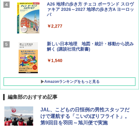
Coyote No.89 特集 星野道夫 夢見る旅
A26 地球の歩き方 チェコ ポーランド スロヴ
ァキア 2026～2027 地球の歩き方A ヨーロッ
パ
￥1,540
￥2,277
AIRLINE（エアライン）2026年9月号【特
新しい日本地理 地図・統計・移動から読み
集】ボーイング110周年を祝して！
解く (講談社現代新書)
￥1,760
￥1,540
Amazonランキングをもっと見る
編集部のおすすめ記事
[キャンパーズコレクション 山善] ポップアッ
DEWEL パラソル 大型 ビーチ アウトドアパ
JAL、こどもの日恒例の男性スタッフだ
プテント 傘みたいに広げて畳める パッとサ
ラソル ガーデン サイトシート付 折りたたみ
けで運航する「こいのぼりフライト」。
ッとサンシェード キューブ フルクローズ メ
防水 UVカット 4段階高さ調整 軽量 収納袋付
第9回目を羽田～旭川便で実施
ッシュ 簡単設置 ワンタッチテント キャンプ
き
&ハイキング カーキ PATC-150(KH)
￥6,459