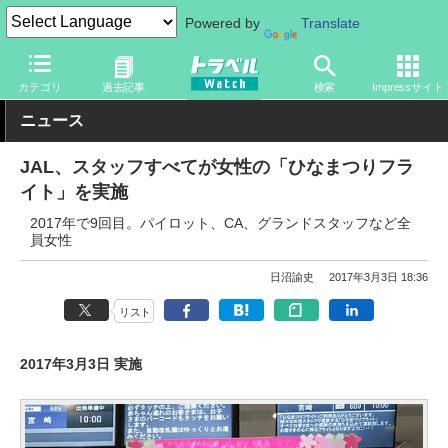
Powered by
Translate
トラベル Watch
企業・政府・官庁
国内エアライン
JAL
カテゴリ
過去記事
検索
Impressサイト
ニュース
JAL、スタッフすべてが女性の「ひなまつりフラ
イト」を実施
2017年で9回目。パイロット、CA、グランドスタッフなど全
員女性
日沼諭史
2017年3月3日 18:36
リスト
2017年3月3日 実施