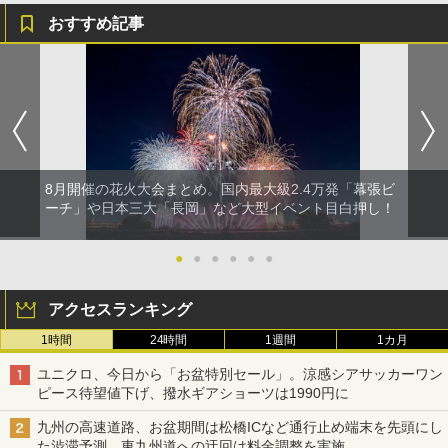
おすすめ記事
8月開催の花火大会まとめ。国内最大級2.4万発「幕張ビ
ーチ」や日本三大「長岡」など大型イベント目白押し！
●
●
●
●
●
●
アクセスランキング
1時間
24時間
1週間
1カ月
ユニクロ、今日から「お盆特別セール」。涼感シアサッカーワン
ピース待望値下げ、撥水ギアショーツは1990円に
九州の高速道路、お盆期間は松橋ICなど通行止め端末を先頭にし
た渋滞予測。東九州道への迂回は料金調整を実施