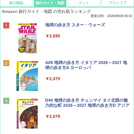
旅行雑誌
旅行ガイド・地図
テント
アウトドア
Amazon 旅行ガイド・地図 の売れ筋ランキング
更新日時：2026/08/09 06:02
BE-PAL(ビ-パル) 2026年 9 月号【特別付録:
地球の歩き方 スター・ウォーズ
SOTO ミニマル"旅"財布 ランダム2種】
￥2,695
￥1,500
ディズニーファン ２０２６年 ９月号 [雑
A09 地球の歩き方 イタリア 2026～2027 地
誌] (ＤＩＳＮＥＹ ＦＡＮ)
球の歩き方A ヨーロッパ
￥713
￥2,479
山と溪谷 2026年8月号「南アルプス大全」
D40 地球の歩き方 チェンマイ タイ北部の魅
力的な町 2026～2027 地球の歩き方D アジア
￥1,540
￥2,079