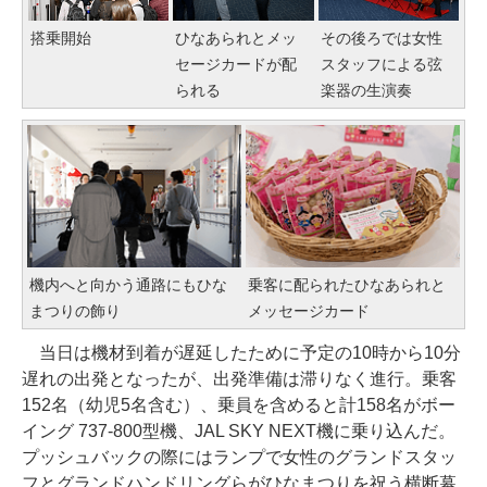
搭乗開始
ひなあられとメッ
その後ろでは女性
セージカードが配
スタッフによる弦
られる
楽器の生演奏
機内へと向かう通路にもひな
乗客に配られたひなあられと
まつりの飾り
メッセージカード
当日は機材到着が遅延したために予定の10時から10分
遅れの出発となったが、出発準備は滞りなく進行。乗客
152名（幼児5名含む）、乗員を含めると計158名がボー
イング 737-800型機、JAL SKY NEXT機に乗り込んだ。
プッシュバックの際にはランプで女性のグランドスタッ
フとグランドハンドリングらがひなまつりを祝う横断幕