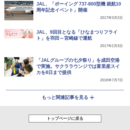
ア/オフィス/教育現場/展示会用 緑
￥9,990
JAL、「ボーイング 737-800型機 就航10
周年記念イベント」開催
￥1,180
2017年3月2日
[キャンパーズコレクション 山善] 傘みたいに
広げるだけ パッとサッとテント キューブワ
イド ブラックコーティング フルクローズ メ
電動エアーポンプ SUP用 20PSI 電動ポンプ
JAL、9回目となる「ひなまつりフライ
ッシュ 4人用 簡単設置 ポップアップテント P
ゴムボート 空気入れ 空気抜き 自動停止 過熱
ATCW-150B エクルベージュ
保護 日光可読lcd 7種類ノズル付き
ト」を羽田～宮崎線で運航
2017年2月3日
￥-
￥7,884
「JALグループの七夕祭り」を成田空港
で実施。サクララウンジでは富里産スイ
カを8日まで提供
2016年7月7日
もっと関連記事を見る
トップページに戻る