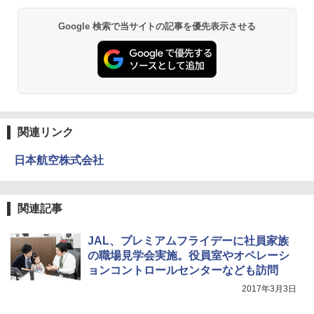
￥6,830
Google 検索で当サイトの記事を優先表示させる
熊撃退スプレー 熊よけスプレー 熊スプレー
PYKES PEAK (パイクスピーク) 着替えテン
【日本企業販売】超強力クマ対策スプレー 30
ト プライバシー テント 【中が透けない】 1
0ml（連続噴射30秒）110ml（連続噴射15
人用 折りたたみ 防災グッズ 災害用トイレ ビ
秒）射程5～10m 安全ロック搭載 携帯収納袋
ーチ ピクニック ポップアップテント 携帯 簡
付き ヒグマ・イノシシ対策 自治体・教育機
易 トイレテント (グレー)
関の購入実績 登山・キャンプ・アウトドア・
防災用品 長期保存可能 緊急時用 日本国内発
送
￥4,980
関連リンク
￥3,680
ENDLESS BASE 《めざましテレビで紹介》
日本航空株式会社
テント ワンタッチ RENEW 幅200 2-3人用 43
500002(88859)
GRANDOOR ステンレス保冷剤 2個セット 2
026リニューアル 急速冷凍 空間倍増 衛生的
コンパクト 保冷力長持ち
￥5,999
関連記事
￥2,980
JAL、プレミアムフライデーに社員家族
[キャンパーズコレクション 山善] 傘みたいに
の職場見学会実施。役員室やオペレーシ
広げるだけ パッとサッとテント ブラックコ
ーティング フルクローズ メッシュ 3-4人用
ポインターライト 強力 小型 緑色/赤色/青紫色
ョンコントロールセンターなども訪問
簡単設置 ポップアップテント エクルベージ
USB充電式 高精度 超長距離照射 長時間使用
2017年3月3日
ュ(BC仕様) PATC-150B(EB)
可能 安全ロック付き 高安全性 金属製耐久 コ
ンパクト多機能設計 持ち運び便利 アウトド