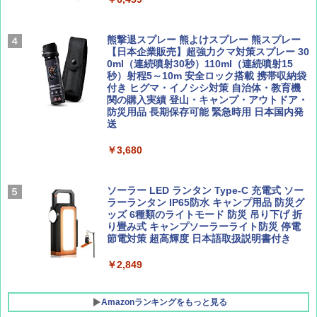
地球の歩き方 スター・ウォーズ
集】ボーイング110周年を祝して！
￥5,499
￥2,695
￥1,760
熊撃退スプレー 熊よけスプレー 熊スプレー
[キャンパーズコレクション 山善] 傘みたいに
【日本企業販売】超強力クマ対策スプレー 30
広げるだけ パッとサッとテント ブラックコ
0ml（連続噴射30秒）110ml（連続噴射15
ーティング フルクローズ メッシュ 3-4人用
秒）射程5～10m 安全ロック搭載 携帯収納袋
簡単設置 ポップアップテント エクルベージ
付き ヒグマ・イノシシ対策 自治体・教育機
BE-PAL(ビ-パル) 2026年 9 月号【特別付録:
新しい日本地理 地図・統計・移動から読み
ュ(BC仕様) PATC-150B(EB)
関の購入実績 登山・キャンプ・アウトドア・
SOTO ミニマル"旅"財布 ランダム2種】
解く (講談社現代新書)
防災用品 長期保存可能 緊急時用 日本国内発
送
￥8,991
￥1,500
￥1,540
￥3,680
Coleman(コールマン) ツーリングドーム/LD
X 2人用 3人用 キャンプ アウトドア フェス
収納 コンパクト 簡単設営 カンガルーテント
ソーラー LED ランタン Type-C 充電式 ソー
ソロキャンプ ソロテント
ラーランタン IP65防水 キャンプ用品 防災グ
ッズ 6種類のライトモード 防災 吊り下げ 折
り畳み式 キャンプソーラーライト防災 停電
￥20,718
節電対策 超高輝度 日本語取扱説明書付き
￥2,849
Amazonランキングをもっと見る