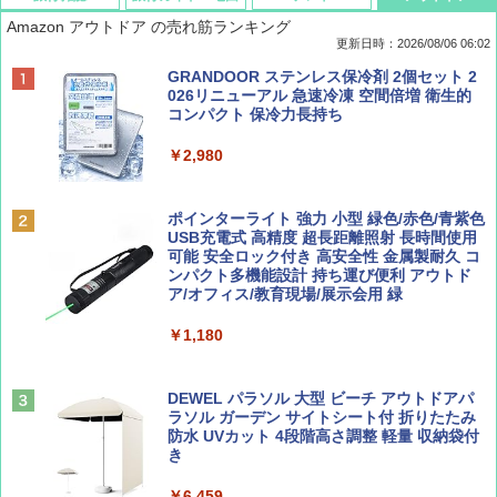
Amazon アウトドア の売れ筋ランキング
更新日時：2026/08/06 06:02
ディズニーファン ２０２６年 ９月号 [雑
D40 地球の歩き方 チェンマイ タイ北部の魅
[キャンパーズコレクション 山善] ポップアッ
GRANDOOR ステンレス保冷剤 2個セット 2
誌] (ＤＩＳＮＥＹ ＦＡＮ)
力的な町 2026～2027 地球の歩き方D アジア
プテント 傘みたいに広げて畳める パッとサ
026リニューアル 急速冷凍 空間倍増 衛生的
ッとサンシェード キューブ フルクローズ メ
コンパクト 保冷力長持ち
ッシュ 簡単設置 ワンタッチテント キャンプ
￥713
￥2,079
&ハイキング カーキ PATC-150(KH)
￥2,980
￥6,832
Coyote No.89 特集 星野道夫 夢見る旅
A09 地球の歩き方 イタリア 2026～2027 地
ポインターライト 強力 小型 緑色/赤色/青紫色
球の歩き方A ヨーロッパ
USB充電式 高精度 超長距離照射 長時間使用
PYKES PEAK (パイクスピーク) 着替えテン
可能 安全ロック付き 高安全性 金属製耐久 コ
￥1,540
ト プライバシー テント 【中が透けない】 1
ンパクト多機能設計 持ち運び便利 アウトド
￥2,479
人用 折りたたみ 防災グッズ 災害用トイレ ビ
ア/オフィス/教育現場/展示会用 緑
ーチ ピクニック ポップアップテント 携帯 簡
易 トイレテント (オリーブ)
￥1,180
山と溪谷 2026年8月号「南アルプス大全」
A26 地球の歩き方 チェコ ポーランド スロヴ
￥-
ァキア 2026～2027 地球の歩き方A ヨーロッ
パ
￥1,540
DEWEL パラソル 大型 ビーチ アウトドアパ
ラソル ガーデン サイトシート付 折りたたみ
￥2,277
ENDLESS BASE 《めざましテレビで紹介》
防水 UVカット 4段階高さ調整 軽量 収納袋付
テント ワンタッチ RENEW 幅200 2-3人用 43
き
500002(89232)
AIRLINE（エアライン）2026年9月号【特
￥6,459