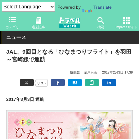
Powered by
Translate
トラベル Watch
企業・政府・官庁
国内エアライン
JAL
カテゴリ
過去記事
検索
Impressサイト
ニュース
JAL、9回目となる「ひなまつりフライト」を羽田
～宮崎線で運航
編集部：峯岸麻美
2017年2月3日 17:39
リスト
2017年3月3日 運航