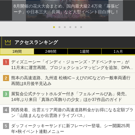
8月開催の花火大会まとめ。国内最大級2.4万発「幕張ビ
ーチ」や日本三大「長岡」など大型イベント目白押し！
●
●
●
●
●
●
アクセスランキング
1時間
24時間
1週間
1カ月
ディズニーシー「インディ・ジョーンズ・アドベンチャー」が
11月末に運営再開。プロジェクションマッピングを追加、DPA
は1500円
熊本の高速道路、九州道 松橋IC～えびのICなどの一般車両通行
再開は8月後半見込み
展覧会公式チケットホルダー付き「フェルメールぴあ」発売。
14年ぶり来日「真珠の耳飾りの少女」ほか37作品のガイド
関西発着、出雲エリア周遊の高速道路料金がお得になる定額プラ
ン「山陰まんなか出雲路ドライブパス」
ダッフィークッキーサンドに新フレーバー登場。シー開園25周
年×秋イベント連動メニュー