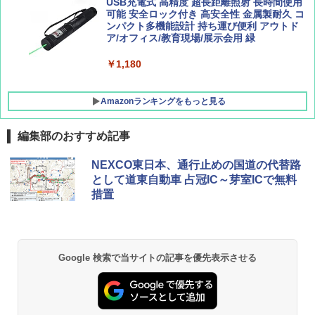
X 2人用 3人用 キャンプ アウトドア フェス
USB充電式 高精度 超長距離照射 長時間使用
収納 コンパクト 簡単設営 カンガルーテント
可能 安全ロック付き 高安全性 金属製耐久 コ
ソロキャンプ ソロテント
ンパクト多機能設計 持ち運び便利 アウトド
ア/オフィス/教育現場/展示会用 緑
￥20,718
￥1,180
Amazonランキングをもっと見る
編集部のおすすめ記事
NEXCO東日本、通行止めの国道の代替路
として道東自動車 占冠IC～芽室ICで無料
措置
Google 検索で当サイトの記事を優先表示させる