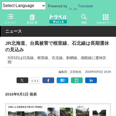
Powered by
Translate
トラベル Watch
地域
国内旅行
北海道
カテゴリ
過去記事
検索
Impressサイト
ニュース
JR北海道、台風被害で根室線、石北線は長期運休
の見込み
9月5日は日高線、根室線、石北線、釧網線、函館線に運休区
間
編集部：正田拓也
2016年9月5日 16:04
リスト
2016年9月1日 発表