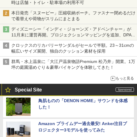
時は店舗・トイレ・駐車場の利用不可
本日発売「スヌーピー」圧縮収納ポーチ。ファスナー閉めるだけ
で着替えや荷物がスリムにまとまる
ディズニーシー「インディ・ジョーンズ・アドベンチャー」が
11月末に運営再開。プロジェクションマッピングを追加、DPA
は1500円
クロックスのリカバリーサンダルがセールで半額。23～31cmの
幅広いサイズ展開、独自のクッション素材を採用
群馬・水上温泉に「大江戸温泉物語Premium 松乃井」開業。1万
坪の庭園湯めぐり＆豪華バイキングを体験してきた！
もっと見る
Special Site
鳥肌ものの「DENON HOME」サウンドを体感
した！
Amazon プライムデー過去最安! Anker注目プ
ロジェクター3モデルを使ってみた