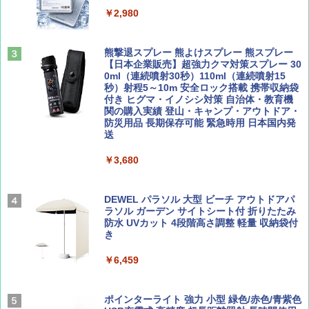
人用 折りたたみ 防災グッズ 災害用トイレ ビ
￥2,980
ーチ ピクニック ポップアップテント 携帯 簡
易 トイレテント (ブラック)
山と溪谷 2026年8月号「南アルプス大全」
A26 地球の歩き方 チェコ ポーランド スロヴ
熊撃退スプレー 熊よけスプレー 熊スプレー
￥4,980
ァキア 2026～2027 地球の歩き方A ヨーロッ
【日本企業販売】超強力クマ対策スプレー 30
パ
￥1,540
0ml（連続噴射30秒）110ml（連続噴射15
秒）射程5～10m 安全ロック搭載 携帯収納袋
￥2,277
ENDLESS BASE 《めざましテレビで紹介》
付き ヒグマ・イノシシ対策 自治体・教育機
テント ワンタッチ RENEW 幅200 2-3人用 43
関の購入実績 登山・キャンプ・アウトドア・
500002(88859)
防災用品 長期保存可能 緊急時用 日本国内発
送
AIRLINE（エアライン）2026年9月号【特
地球の歩き方 スター・ウォーズ
集】ボーイング110周年を祝して！
￥5,499
￥3,680
￥2,695
￥1,760
[キャンパーズコレクション 山善] 傘みたいに
広げるだけ パッとサッとテント ブラックコ
DEWEL パラソル 大型 ビーチ アウトドアパ
ーティング フルクローズ メッシュ 3-4人用
ラソル ガーデン サイトシート付 折りたたみ
簡単設置 ポップアップテント エクルベージ
防水 UVカット 4段階高さ調整 軽量 収納袋付
BE-PAL(ビ-パル) 2026年 9 月号【特別付録:
新しい日本地理 地図・統計・移動から読み
ュ(BC仕様) PATC-150B(EB)
き
SOTO ミニマル"旅"財布 ランダム2種】
解く (講談社現代新書)
￥8,991
￥6,459
￥1,500
￥1,540
Coleman(コールマン) ツーリングドーム/LD
ポインターライト 強力 小型 緑色/赤色/青紫色