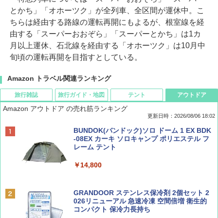
とかち」「オホーツク」が全列車、全区間が運休中。こ
ちらは経由する路線の運転再開にもよるが、根室線を経
由する「スーパーおおぞら」「スーパーとかち」は1カ
月以上運休、石北線を経由する「オホーツク」は10月中
旬頃の運転再開を目指すとしている。
Amazon トラベル関連ランキング
旅行雑誌
旅行ガイド・地図
テント
アウトドア
Amazon アウトドア の売れ筋ランキング
更新日時：2026/08/06 18:02
ディズニーファン ２０２６年 ９月号 [雑
D40 地球の歩き方 チェンマイ タイ北部の魅
[キャンパーズコレクション 山善] ポップアッ
BUNDOK(バンドック)ソロ ドーム 1 EX BDK
誌] (ＤＩＳＮＥＹ ＦＡＮ)
力的な町 2026～2027 地球の歩き方D アジア
プテント 傘みたいに広げて畳める パッとサ
-08EX カーキ ソロキャンプ ポリエステル フ
ッとサンシェード キューブ フルクローズ メ
レーム テント
ッシュ 簡単設置 ワンタッチテント キャンプ
￥713
￥2,079
&ハイキング カーキ PATC-150(KH)
￥14,800
￥6,832
Coyote No.89 特集 星野道夫 夢見る旅
A09 地球の歩き方 イタリア 2026～2027 地
GRANDOOR ステンレス保冷剤 2個セット 2
球の歩き方A ヨーロッパ
026リニューアル 急速冷凍 空間倍増 衛生的
PYKES PEAK (パイクスピーク) 着替えテン
コンパクト 保冷力長持ち
￥1,540
ト プライバシー テント 【中が透けない】 1
￥2,479