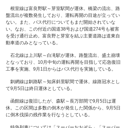
根室線は富良野駅～芽室駅間が運休。橋梁の流出、路
盤流出が複数発生しており、運転再開の目途が立ってい
ない。また、バス代行についてもまだ開始されていな
い。なお、この付近の国道38号および国道274号も被害
を受け通行止め。富良野と芽室を結ぶ主要道路は道東自
動車道のみとなっている。
石北線は上川駅～白滝駅が運休。路盤流出、盛土崩壊
となっており、10月中旬の運転再開を目指して応急復旧
工事を実施、9月1日からはバス代行を実施している。
釧網線は釧路駅～知床斜里駅間で運休。線路冠水とし
て9月5日は終日運休としている。
函館線は復旧したが、森駅～長万部間で9月5日は運
休。この区間は多数の倒木が発生した関係から、9月5日
に倒木伐採の残作業を行なうとしている。
特急列車については「スーパーおおぞら」「スーパー