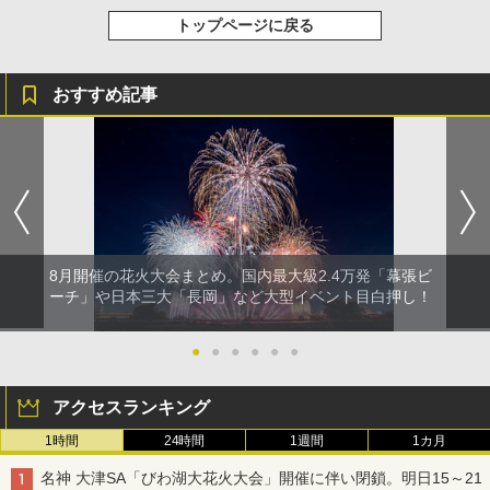
トップページに戻る
おすすめ記事
8月開催の花火大会まとめ。国内最大級2.4万発「幕張ビ
ーチ」や日本三大「長岡」など大型イベント目白押し！
●
●
●
●
●
●
アクセスランキング
1時間
24時間
1週間
1カ月
名神 大津SA「びわ湖大花火大会」開催に伴い閉鎖。明日15～21