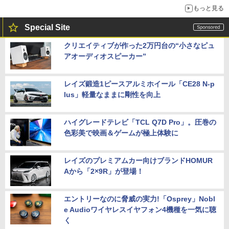
もっと見る
Special Site
クリエイティブが作った2万円台の“小さなピュ
アオーディオスピーカー”
レイズ鍛造1ピースアルミホイール「CE28 N-p
lus」軽量なままに剛性を向上
ハイグレードテレビ「TCL Q7D Pro」。圧巻の
色彩美で映画＆ゲームが極上体験に
レイズのプレミアムカー向けブランドHOMUR
Aから「2×9R」が登場！
エントリーなのに脅威の実力!「Osprey」Nobl
e Audioワイヤレスイヤフォン4機種を一気に聴
く