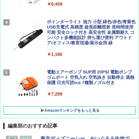
テント ワンタッチ RENEW 幅200 2-3人用 43
￥6,459
500002(89147)
AIRLINE（エアライン）2026年9月号【特
地球の歩き方 スター・ウォーズ
集】ボーイング110周年を祝して！
￥5,499
ポインターライト 強力 小型 緑色/赤色/青紫色
￥2,695
USB充電式 高精度 超長距離照射 長時間使用
￥1,760
可能 安全ロック付き 高安全性 金属製耐久 コ
[キャンパーズコレクション 山善] 傘みたいに
ンパクト多機能設計 持ち運び便利 アウトド
広げるだけ パッとサッとテント ブラックコ
ア/オフィス/教育現場/展示会用 緑
ーティング フルクローズ メッシュ 3-4人用
簡単設置 ポップアップテント エクルベージ
BE-PAL(ビ-パル) 2026年 9 月号【特別付録:
新しい日本地理 地図・統計・移動から読み
￥1,180
ュ(BC仕様) PATC-150B(EB)
SOTO ミニマル"旅"財布 ランダム2種】
解く (講談社現代新書)
￥8,991
￥1,500
￥1,540
電動エアーポンプ SUP用 20PSI 電動ポンプ
ゴムボート 空気入れ 空気抜き 自動停止 過熱
保護 日光可読lcd 7種類ノズル付き
Coleman(コールマン) ツーリングドーム/LD
X 2人用 3人用 キャンプ アウトドア フェス
￥7,299
収納 コンパクト 簡単設営 カンガルーテント
ソロキャンプ ソロテント
Amazonランキングをもっと見る
￥20,718
編集部のおすすめ記事
東京ディズニーシー、ぬいぐるみ生地で