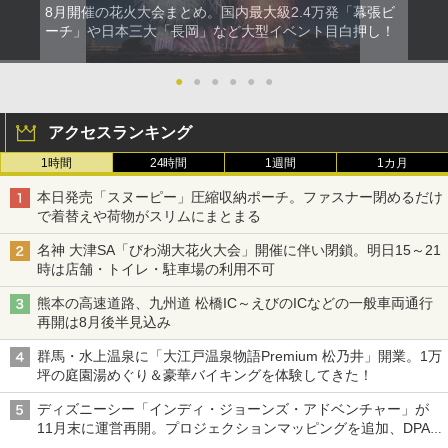
8月開催の花火大会まとめ。国内最大級2.4万発「幕張ビ
ーチ」や日本三大「長岡」など大型イベント目白押し！
●
●
●
●
●
●
アクセスランキング
1時間
24時間
1週間
1カ月
本日発売「スヌーピー」圧縮収納ポーチ。ファスナー閉めるだけ
で着替えや荷物がスリムにまとまる
名神 大津SA「びわ湖大花火大会」開催に伴い閉鎖。明日15～21
時は店舗・トイレ・駐車場の利用不可
熊本の高速道路、九州道 松橋IC～えびのICなどの一般車両通行
再開は8月後半見込み
群馬・水上温泉に「大江戸温泉物語Premium 松乃井」開業。1万
坪の庭園湯めぐり＆豪華バイキングを体験してきた！
ディズニーシー「インディ・ジョーンズ・アドベンチャー」が
11月末に運営再開。プロジェクションマッピングを追加、DPA
は1500円