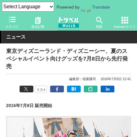
Powered by
Translate
トラベル Watch
旅の情報
観光地
ディズニーリゾート
カテゴリ
過去記事
検索
Impressサイト
ニュース
東京ディズニーランド・ディズニーシー、夏のス
ペシャルイベント向けグッズを7月8日から先行発
売
編集部：稲葉隆司
2016年7月6日 12:41
リスト
2016年7月8日 販売開始