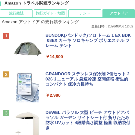
Amazon トラベル関連ランキング
旅行雑誌
旅行ガイド・地図
テント
アウトドア
Amazon アウトドア の売れ筋ランキング
更新日時：2026/08/06 12:02
ディズニーファン ２０２６年 ９月号 [雑
D40 地球の歩き方 チェンマイ タイ北部の魅
[キャンパーズコレクション 山善] ポップアッ
BUNDOK(バンドック)ソロ ドーム 1 EX BDK
誌] (ＤＩＳＮＥＹ ＦＡＮ)
力的な町 2026～2027 地球の歩き方D アジア
プテント 傘みたいに広げて畳める パッとサ
-08EX カーキ ソロキャンプ ポリエステル フ
ッとサンシェード キューブ フルクローズ メ
レーム テント
ッシュ 簡単設置 ワンタッチテント キャンプ
￥713
￥2,079
&ハイキング カーキ PATC-150(KH)
￥14,800
￥6,832
Coyote No.89 特集 星野道夫 夢見る旅
A09 地球の歩き方 イタリア 2026～2027 地
GRANDOOR ステンレス保冷剤 2個セット 2
球の歩き方A ヨーロッパ
026リニューアル 急速冷凍 空間倍増 衛生的
PYKES PEAK (パイクスピーク) 着替えテン
コンパクト 保冷力長持ち
￥1,540
ト プライバシー テント 【中が透けない】 1
￥2,479
人用 折りたたみ 防災グッズ 災害用トイレ ビ
￥2,980
ーチ ピクニック ポップアップテント 携帯 簡
易 トイレテント (オリーブ)
山と溪谷 2026年8月号「南アルプス大全」
A26 地球の歩き方 チェコ ポーランド スロヴ
DEWEL パラソル 大型 ビーチ アウトドアパ
￥-
ァキア 2026～2027 地球の歩き方A ヨーロッ
ラソル ガーデン サイトシート付 折りたたみ
パ
￥1,540
防水 UVカット 4段階高さ調整 軽量 収納袋付
き
￥2,277
ENDLESS BASE 《めざましテレビで紹介》