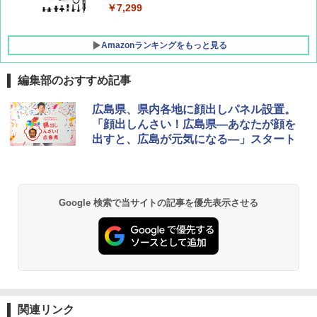
X 2人用 3人用 キャンプ アウトドア フェス
￥7,299
収納 コンパクト 簡単設営 カンガルーテント
ソロキャンプ ソロテント
Amazonランキングをもっと見る
￥20,718
編集部のおすすめ記事
広島県、県内各地に顔出しパネル設置。
「顔出しんさい！広島県―あなたが顔を
出すと、広島が元気になる―」スタート
Google 検索で当サイトの記事を優先表示させる
関連リンク