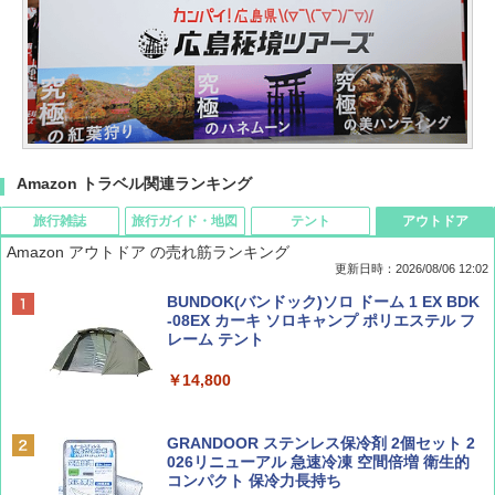
Amazon トラベル関連ランキング
旅行雑誌
旅行ガイド・地図
テント
アウトドア
Amazon アウトドア の売れ筋ランキング
更新日時：2026/08/06 12:02
ディズニーファン ２０２６年 ９月号 [雑
D40 地球の歩き方 チェンマイ タイ北部の魅
[キャンパーズコレクション 山善] ポップアッ
BUNDOK(バンドック)ソロ ドーム 1 EX BDK
誌] (ＤＩＳＮＥＹ ＦＡＮ)
力的な町 2026～2027 地球の歩き方D アジア
プテント 傘みたいに広げて畳める パッとサ
-08EX カーキ ソロキャンプ ポリエステル フ
ッとサンシェード キューブ フルクローズ メ
レーム テント
ッシュ 簡単設置 ワンタッチテント キャンプ
￥713
￥2,079
&ハイキング カーキ PATC-150(KH)
￥14,800
￥6,832
Coyote No.89 特集 星野道夫 夢見る旅
A09 地球の歩き方 イタリア 2026～2027 地
GRANDOOR ステンレス保冷剤 2個セット 2
球の歩き方A ヨーロッパ
026リニューアル 急速冷凍 空間倍増 衛生的
PYKES PEAK (パイクスピーク) 着替えテン
コンパクト 保冷力長持ち
￥1,540