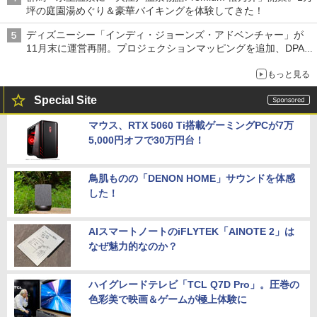
坪の庭園湯めぐり＆豪華バイキングを体験してきた！
ディズニーシー「インディ・ジョーンズ・アドベンチャー」が
11月末に運営再開。プロジェクションマッピングを追加、DPA
は1500円
もっと見る
Special Site
マウス、RTX 5060 Ti搭載ゲーミングPCが7万
5,000円オフで30万円台！
鳥肌ものの「DENON HOME」サウンドを体感
した！
AIスマートノートのiFLYTEK「AINOTE 2」は
なぜ魅力的なのか？
ハイグレードテレビ「TCL Q7D Pro」。圧巻の
色彩美で映画＆ゲームが極上体験に