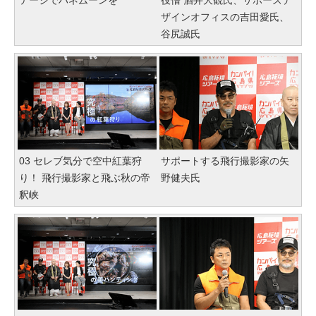
テージでハネムーンを
役僧 酒井大観氏、サポーズデ
ザインオフィスの吉田愛氏、
谷尻誠氏
03 セレブ気分で空中紅葉狩
サポートする飛行撮影家の矢
り！ 飛行撮影家と飛ぶ秋の帝
野健夫氏
釈峡