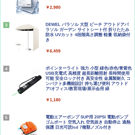
ト プライバシー テント 【中が透けない】 1
￥2,479
人用 折りたたみ 防災グッズ 災害用トイレ ビ
￥2,980
ーチ ピクニック ポップアップテント 携帯 簡
易 トイレテント (オリーブ)
山と溪谷 2026年8月号「南アルプス大全」
A26 地球の歩き方 チェコ ポーランド スロヴ
DEWEL パラソル 大型 ビーチ アウトドアパ
￥-
ァキア 2026～2027 地球の歩き方A ヨーロッ
ラソル ガーデン サイトシート付 折りたたみ
パ
￥1,540
防水 UVカット 4段階高さ調整 軽量 収納袋付
き
￥2,277
ENDLESS BASE 《めざましテレビで紹介》
テント ワンタッチ RENEW 幅200 2-3人用 43
￥6,459
500002(89147)
AIRLINE（エアライン）2026年9月号【特
地球の歩き方 スター・ウォーズ
集】ボーイング110周年を祝して！
￥5,499
ポインターライト 強力 小型 緑色/赤色/青紫色
￥2,695
USB充電式 高精度 超長距離照射 長時間使用
￥1,760
可能 安全ロック付き 高安全性 金属製耐久 コ
[キャンパーズコレクション 山善] 傘みたいに
ンパクト多機能設計 持ち運び便利 アウトド
広げるだけ パッとサッとテント ブラックコ
ア/オフィス/教育現場/展示会用 緑
ーティング フルクローズ メッシュ 3-4人用
簡単設置 ポップアップテント エクルベージ
BE-PAL(ビ-パル) 2026年 9 月号【特別付録:
新しい日本地理 地図・統計・移動から読み
￥1,180
ュ(BC仕様) PATC-150B(EB)
SOTO ミニマル"旅"財布 ランダム2種】
解く (講談社現代新書)
￥8,991
￥1,500
￥1,540
電動エアーポンプ SUP用 20PSI 電動ポンプ
ゴムボート 空気入れ 空気抜き 自動停止 過熱
保護 日光可読lcd 7種類ノズル付き
Coleman(コールマン) ツーリングドーム/LD