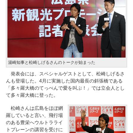
湯崎知事と松崎しげるさんのトークが始まった
発表会には、スペシャルゲストとして、松崎しげるさ
んも登場した。4月に実施した国内最長の斜張橋である
「多々羅大橋のてっぺんで愛を叫ぶ！」では立会人とし
て多々羅大橋に登った。
松崎さんは広島をほぼ網
羅していると言い、飛行場
のある豊栄へウルトラライ
トプレーンの講習を受けに