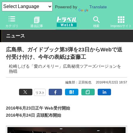
Powered by
Translate
トラベル Watch
地域
国内旅行
中国
カテゴリ
過去記事
検索
Impressサイト
ニュース
広島県、ガイドブック第3弾を23日からWebで送
付受け付け、今年の表紙は斎藤工
松崎しげる「愛のメモリー」広島秘境ツアーズバージョンを
熱唱
編集部：正田拓也
2016年6月22日 18:57
リスト
2016年6月23日正午 Web受付開始
2016年6月24日 店頭配布開始