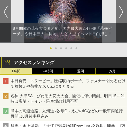
8月開催の花火大会まとめ。国内最大級2.4万発「幕張ビ
ーチ」や日本三大「長岡」など大型イベント目白押し！
●
●
●
●
●
●
アクセスランキング
1時間
24時間
1週間
1カ月
本日発売「スヌーピー」圧縮収納ポーチ。ファスナー閉めるだけ
で着替えや荷物がスリムにまとまる
名神 大津SA「びわ湖大花火大会」開催に伴い閉鎖。明日15～21
時は店舗・トイレ・駐車場の利用不可
熊本の高速道路、九州道 松橋IC～えびのICなどの一般車両通行
再開は8月後半見込み
群馬・水上温泉に「大江戸温泉物語Premium 松乃井」開業。1万