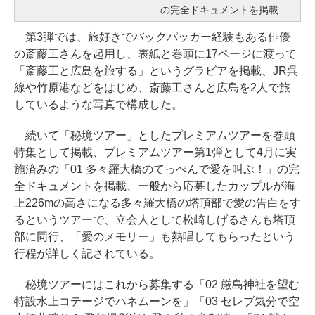
の完全ドキュメントを掲載
第3弾では、旅好きでバックパッカー経験もある俳優
の斎藤工さんを起用し、表紙と巻頭に17ページに渡って
「斎藤工と広島を旅する」というグラビアを掲載、JR呉
線や竹原港などをはじめ、斎藤工さんと広島を2人で旅
しているような写真で構成した。
続いて「秘境ツアー」としたプレミアムツアーを巻頭
特集として掲載、プレミアムツアー第1弾として4月に実
施済みの「01 多々羅大橋のてっぺんで愛を叫ぶ！」の完
全ドキュメントを掲載、一般から応募したカップルが海
上226mの高さになる多々羅大橋の塔頂部で愛の告白をす
るというツアーで、立会人として松崎しげるさんも塔頂
部に同行、「愛のメモリー」も熱唱してもらったという
行程が詳しく記されている。
秘境ツアーにはこれから募集する「02 厳島神社を望む
特設水上コテージでハネムーンを」「03 セレブ気分で空