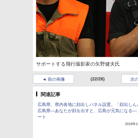
サポートする飛行撮影家の矢野健夫氏
(22/28)
前の画像
次
関連記事
広島県、県内各地に顔出しパネル設置。「顔出しん
広島県―あなたが顔を出すと、広島が元気になる―
ート
2018年