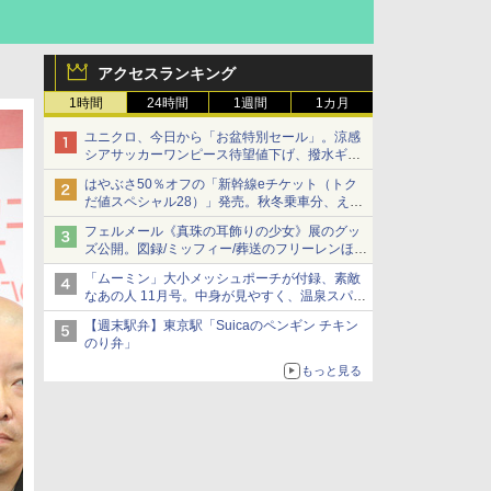
アクセスランキング
1時間
24時間
1週間
1カ月
ユニクロ、今日から「お盆特別セール」。涼感
シアサッカーワンピース待望値下げ、撥水ギア
ショーツは1990円に
はやぶさ50％オフの「新幹線eチケット（トク
だ値スペシャル28）」発売。秋冬乗車分、えき
ねっと限定
フェルメール《真珠の耳飾りの少女》展のグッ
ズ公開。図録/ミッフィー/葬送のフリーレンほ
か、注目ブランドコラボが実現
「ムーミン」大小メッシュポーチが付録、素敵
なあの人 11月号。中身が見やすく、温泉スパに
も使える
【週末駅弁】東京駅「Suicaのペンギン チキン
のり弁」
もっと見る