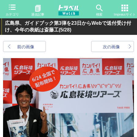
カテゴリ
過去記事
検索
Impressサイト
広島県、ガイドブック第3弾を23日からWebで送付受け付
け、今年の表紙は斎藤工
(5/28)
前の画像
次の画像