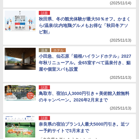
(2025/11/14)
話題
秋田県、冬の観光体験が最大50％オフ。かまく
ら/温泉/比内地鶏グルメもお得な「秋田冬アソ
ビ割」
(2025/11/13)
温泉
ホテル
小田急、仙石原「箱根ハイランドホテル」2027
年秋リニューアル。全65室すべて温泉付き、鮨
屋や個室スパも設置
(2025/11/13)
話題
鳥取市、宿泊1人3000円引き＋美術館入館無料
のキャンペーン。2026年2月末まで
(2025/11/13)
話題
奈良県の宿泊プラン1人最大5000円引き。近ツ
ー予約サイトで3月末まで