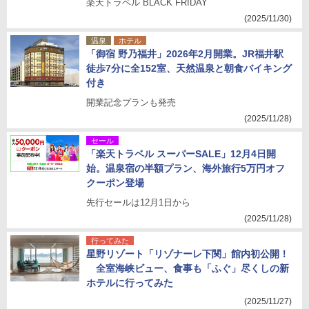
楽天トラベル BLACK FRIDAY
(2025/11/30)
温泉
ホテル
「御宿 野乃福井」2026年2月開業。JR福井駅
徒歩7分に全152室、天然温泉と朝食バイキング
付き
開業記念プランも発売
(2025/11/28)
セール
「楽天トラベル スーパーSALE」12月4日開
始。温泉宿の半額プラン、海外旅行5万円オフ
クーポン登場
先行セールは12月1日から
(2025/11/28)
行ってみた
星野リゾート「リゾナーレ下関」館内初公開！
全室海峡ビュー、食事も「ふぐ」尽くしの新
ホテルに行ってみた
(2025/11/27)