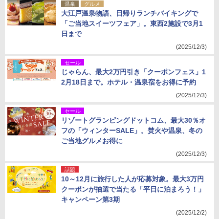
温泉
グルメ
大江戸温泉物語、日帰りランチバイキングで
「ご当地スイーツフェア」。東西2施設で3月1
日まで
(2025/12/3)
セール
じゃらん、最大2万円引き「クーポンフェス」1
2月18日まで。ホテル・温泉宿をお得に予約
(2025/12/3)
セール
リゾートグランピングドットコム、最大30％オ
フの「ウィンターSALE」。焚火や温泉、冬の
ご当地グルメお得に
(2025/12/3)
話題
10～12月に旅行した人が応募対象。最大3万円
クーポンが抽選で当たる「平日に泊まろう！」
キャンペーン第3期
(2025/12/2)