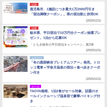
話題
鹿児島市、1施設につき最大1万2000円引き
「宿泊満喫クーポン」。県の宿泊割と併用OK
(2025/12/1)
話題
栃木県、平日宿泊で10万円分クーポン抽選プレ
ゼント。1泊から応募OK
「とちぎ旅冬の平日宿泊キャンペーン」第2弾
(2025/12/1)
お出かけ
「冬の黒部峡谷プレミアムツアー」発売。トロ
ッコ電車＋宇奈月温泉の宿泊＋食べ歩きクーポ
ン付き
(2025/12/1)
セール
TAOYA箱根、1泊2食がセール対象。話題のオ
ールインクルーシブ温泉宿で豪華バイキング付
き