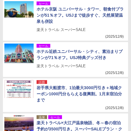
セール
ホテル京阪 ユニバーサル・タワー、朝食付プラ
ンが51％オフ。USJまで徒歩すぐ、天然展望温
泉も併設
楽天トラベル スーパーSALE
(2025/12/9)
セール
ホテル近鉄ユニバーサル・シティ、素泊まりプ
ランが71％オフ。USJ特典グッズ付き
楽天トラベル スーパーSALE
(2025/12/8)
話題
岩手県大船渡市、1泊最大3000円引き＋地域ク
ーポン1000円分もらえる復興割。1月末宿泊分
まで
(2025/12/8)
温泉
セール
楽天トラベル×大江戸温泉物語、冬～春の宿泊
予約が3500円引き。スーパーSALEプラン・ク