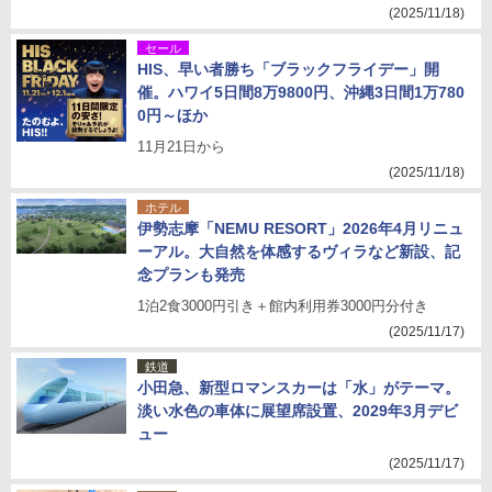
(2025/11/18)
セール
HIS、早い者勝ち「ブラックフライデー」開
催。ハワイ5日間8万9800円、沖縄3日間1万780
0円～ほか
11月21日から
(2025/11/18)
ホテル
伊勢志摩「NEMU RESORT」2026年4月リニュ
ーアル。大自然を体感するヴィラなど新設、記
念プランも発売
1泊2食3000円引き＋館内利用券3000円分付き
(2025/11/17)
鉄道
小田急、新型ロマンスカーは「水」がテーマ。
淡い水色の車体に展望席設置、2029年3月デビ
ュー
(2025/11/17)