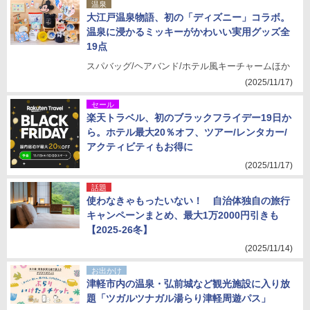
温泉
大江戸温泉物語、初の「ディズニー」コラボ。
温泉に浸かるミッキーがかわいい実用グッズ全
19点
スパバッグ/ヘアバンド/ホテル風キーチャームほか
(2025/11/17)
セール
楽天トラベル、初のブラックフライデー19日か
ら。ホテル最大20％オフ、ツアー/レンタカー/
アクティビティもお得に
(2025/11/17)
話題
使わなきゃもったいない！ 自治体独自の旅行
キャンペーンまとめ、最大1万2000円引きも
【2025-26冬】
(2025/11/14)
お出かけ
津軽市内の温泉・弘前城など観光施設に入り放
題「ツガルツナガル湯らり津軽周遊パス」