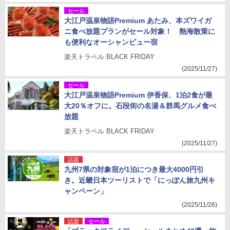
セール
大江戸温泉物語Premium あたみ、本ズワイガ
ニ食べ放題プランがセール対象！ 熱海散策に
も便利なオーシャンビュー宿
楽天トラベル BLACK FRIDAY
(2025/11/27)
セール
大江戸温泉物語Premium 伊香保、1泊2食が最
大20％オフに。石段街の名湯＆群馬グルメ食べ
放題
楽天トラベル BLACK FRIDAY
(2025/11/27)
話題
九州7県の対象宿が1泊につき最大4000円引
き。近畿日本ツーリストで「にっぽん旅九州キ
ャンペーン」
(2025/11/26)
話題
セール