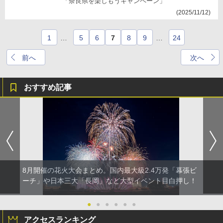
「奈良県を楽しもうキャンペーン」
(2025/11/12)
1
…
5
6
7
8
9
…
24
前へ
次へ
おすすめ記事
8月開催の花火大会まとめ。国内最大級2.4万発「幕張ビ
ーチ」や日本三大「長岡」など大型イベント目白押し！
●
●
●
●
●
●
アクセスランキング