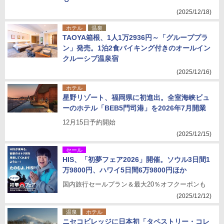
(2025/12/18)
ホテル
温泉
TAOYA箱根、1人1万2936円～「グループプラ
ン」発売。1泊2食バイキング付きのオールイン
クルーシブ温泉宿
(2025/12/16)
ホテル
星野リゾート、福岡県に初進出。全室海峡ビュ
ーのホテル「BEB5門司港」を2026年7月開業
12月15日予約開始
(2025/12/15)
セール
HIS、「初夢フェア2026」開催。ソウル3日間1
万9800円、ハワイ5日間6万9800円ほか
国内旅行セールプラン＆最大20％オフクーポンも
(2025/12/12)
温泉
ホテル
ニセコビレッジに日本初「タペストリー・コレ