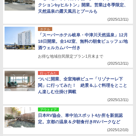
クションbyヒルトン」開業。営業は冬季限定、
天然温泉の露天風呂とプールも
(2025/12/11)
ホテル
「スーパーホテル岐阜・中津川天然温泉」12月
18日開業。全142室、無料の朝食ビュッフェ/地
酒ウェルカムバー付き
お得な地域住民限定プラン1月末まで
(2025/12/11)
行ってみた
ついに開業、全室海峡ビュー「リゾナーレ下
関」に行ってみた！ 絶景＆ふぐ料理をとこと
ん楽しむ仕掛け満載
(2025/12/11)
アウトドア
日本RV協会、車中泊スポット4か所を新規認
定。京都の温泉＆夕朝食付きRVパークなど
(2025/12/10)