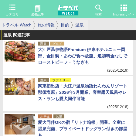
カテゴリ
過去記事
検索
Impressサイト
トラベル Watch
旅の情報
目的
温泉
温泉 関連記事
温泉
グルメ
大江戸温泉物語Premium 伊東ホテルニュー岡
部、金目鯛・あわび食べ放題。追加料金なしで
ローストビーフ・うなぎも
(2025/12/19)
温泉
ファミリー
関東初出店「大江戸温泉物語わんわんリゾート
那須塩原」2026年3月開業。客室露天風呂やレ
ストランも愛犬同伴可能
(2025/12/18)
ホテル
温泉
愛犬同伴OKの宿「リトナ箱根」開業。全室に
温泉完備、プライベートドッグラン付きの部屋
も