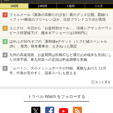
1時間
24時間
1週間
1カ月
フェルメール《真珠の耳飾りの少女》展のグッズ公開。図録/ミ
ッフィー/葬送のフリーレンほか、注目ブランドコラボが実現
ユニクロ、今日から「お盆特別セール」。涼感シアサッカーワン
ピース待望値下げ、撥水ギアショーツは1990円に
はやぶさ50％オフの「新幹線eチケット（トクだ値スペシャル
28）」発売。秋冬乗車分、えきねっと限定
九州の高速道路、お盆期間は松橋ICなど通行止め端末を先頭にし
た渋滞予測。東九州道への迂回は料金調整を実施
「ムーミン」大小メッシュポーチが付録、素敵なあの人 11月
号。中身が見やすく、温泉スパにも使える
もっと見る
トラベル Watch をフォローする