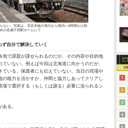
らない。写真は、宗谷本線の旭川から稚内へ6時間かけ鉄
めの音威子府駅ホームにて
わず自分で解決していく
地で課題が課せられるのだが、その内容や目的地
れていない。例えば今回は北海道に向かうのだが、
1
きている。保護者にも伝えていない。当日の現場や
地の能力を活かすか、仲間と協力しあってクリアし
現場で選択する（もしくは譲る）必要に迫られるシ
がある。