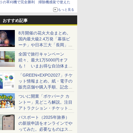
リの草刈機で完全勝利 掃除機感覚で使えた
もっと見る
おすすめ記事
8月開催の花火大会まとめ。
国内最大級2.4万発「幕張ビ
ーチ」や日本三大「長岡」な
ど大型イベント目白押し！
全国で旅行キャンペーン
続々、最大1万5000円オフ
も！ いまお得な自治体まと
め
「GREEN×EXPO2027」チケ
ット情報まとめ。紙・電子の
販売店舗や購入手順、記念チ
ケットも解説
ついに開業「ポケパーク カ
ントー」見どころ解説。注目
アトラクション・チケット手
配・来場前に必要な準備は？
パスポート（2025年旅券）
の新規申請をオンラインでや
ってみた。必要なものはスマ