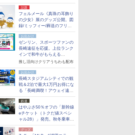
でアサートン高原の日本語ガ
話題
イド付きツアーに参加してみ
フェルメール《真珠の耳飾り
た
の少女》展のグッズ公開。図
録/ミッフィー/葬送のフリー
レンほか、注目ブランドコラ
お出かけ
ボが実現
ゼンリン、スポーツファンの
長崎遠征を応援。上位ランク
インで和牛がもらえる
「GO！GO！長崎スタンプラ
推し活向けクリアうちわも配布
リー」
お出かけ
長崎スタジアムシティでの観
戦＆2泊で最大1万円お得にな
る「長崎満喫！アウェイ遠征
応援キャンペーン」
鉄道
はやぶさ50％オフの「新幹線
eチケット（トクだ値スペシ
ャル28）」発売。秋冬乗車
分、えきねっと限定
グッズ