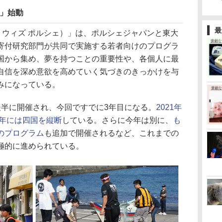
23」始動
最
e（ラーン ウィズ ポルシェ）」は、ポルシェジャパンと東大
寄付研究部門が共同で実施する若者向けのプログラ
国から集め、夢を持つことの重要性や、各個人に最
自信を深め意欲を高めていく気づきのきっかけを与
みになっている。
半に開催され、今回ですでに3年目になる。
2021年
22年には四国を縦断
している。さらに今年は別に、
も
のプログラム
も追加で開催されるなど、これまでの
極的に進められている。