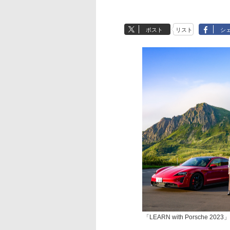
ポスト
リスト
シ
「LEARN with Porsch