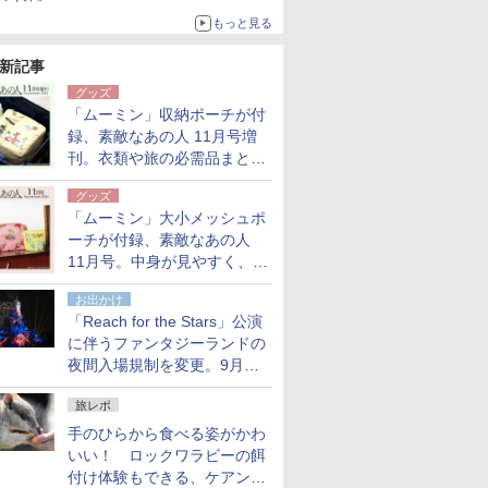
もっと見る
新記事
グッズ
「ムーミン」収納ポーチが付
録、素敵なあの人 11月号増
刊。衣類や旅の必需品まとま
る大小2個セット
グッズ
「ムーミン」大小メッシュポ
ーチが付録、素敵なあの人
11月号。中身が見やすく、温
泉スパにも使える
お出かけ
「Reach for the Stars」公演
に伴うファンタジーランドの
夜間入場規制を変更。9月か
ら18時50分～20時ごろに
旅レポ
手のひらから食べる姿がかわ
いい！ ロックワラビーの餌
付け体験もできる、ケアンズ