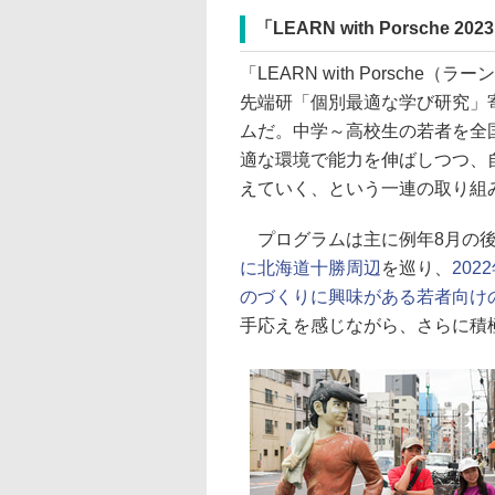
「LEARN with Porsche 20
「LEARN with Porsch
先端研「個別最適な学び研究」
ムだ。中学～高校生の若者を全
適な環境で能力を伸ばしつつ、
えていく、という一連の取り組
プログラムは主に例年8月の後
に北海道十勝周辺
を巡り、
20
のづくりに興味がある若者向け
手応えを感じながら、さらに積