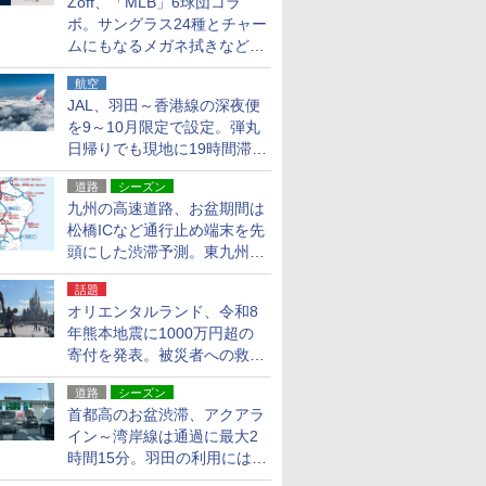
Zoff、「MLB」6球団コラ
ボ。サングラス24種とチャー
ムにもなるメガネ拭きなど雑
貨24種
航空
JAL、羽田～香港線の深夜便
を9～10月限定で設定。弾丸
日帰りでも現地に19時間滞在
できる
道路
シーズン
九州の高速道路、お盆期間は
松橋ICなど通行止め端末を先
頭にした渋滞予測。東九州道
への迂回は料金調整を実施
話題
オリエンタルランド、令和8
年熊本地震に1000万円超の
寄付を発表。被災者への救援
活動・復旧支援
道路
シーズン
首都高のお盆渋滞、アクアラ
イン～湾岸線は通過に最大2
時間15分。羽田の利用には
「空港西出口」の利用検討を