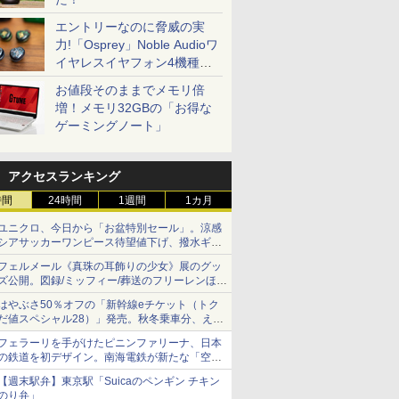
エントリーなのに脅威の実
力!「Osprey」Noble Audioワ
イヤレスイヤフォン4機種を
一気に聴く
お値段そのままでメモリ倍
増！メモリ32GBの「お得な
ゲーミングノート」
アクセスランキング
時間
24時間
1週間
1カ月
ユニクロ、今日から「お盆特別セール」。涼感
シアサッカーワンピース待望値下げ、撥水ギア
ショーツは1990円に
フェルメール《真珠の耳飾りの少女》展のグッ
ズ公開。図録/ミッフィー/葬送のフリーレンほ
か、注目ブランドコラボが実現
はやぶさ50％オフの「新幹線eチケット（トク
だ値スペシャル28）」発売。秋冬乗車分、えき
ねっと限定
フェラーリを手がけたピニンファリーナ、日本
の鉄道を初デザイン。南海電鉄が新たな「空港
特急」をなにわ筋線へ導入
【週末駅弁】東京駅「Suicaのペンギン チキン
のり弁」