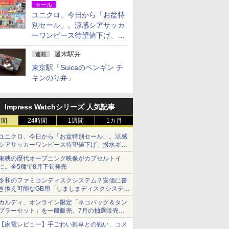
セール
ユニクロ、今日から「お盆特
別セール」。涼感シアサッカ
ーワンピース待望値下げ、撥
水ギアショーツは1990円に
週末駅弁
連載
東京駅「Suicaのペンギン チ
キンのり弁」
Impress Watchシリーズ 人気記事
時間
24時間
1週間
1カ月
ユニクロ、今日から「お盆特別セール」。涼感
シアサッカーワンピース待望値下げ、撥水ギア
ショーツは1990円に
東映の歴代オープニング映像がカプセルトイ
に。全5種で8月下旬発売
令和のファミコンディスクシステム？安価に書
き換え可能なGB用「しましまディスクシステ
ム」
カルディ、オンライン限定「ネコバッグ＆タン
ブラーセット」を一般販売。7月の抽選販売の
当選無効分
【家電レビュー】手ごわい雑草との戦い、コメ