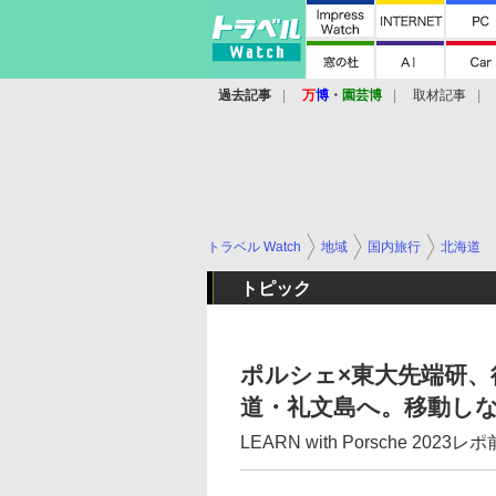
過去記事
万
博
・
園芸博
取材記事
トラベル Watch
地域
国内旅行
北海道
トピック
ポルシェ×東大先端研、
道・礼文島へ。移動し
LEARN with Porsche 2023レ