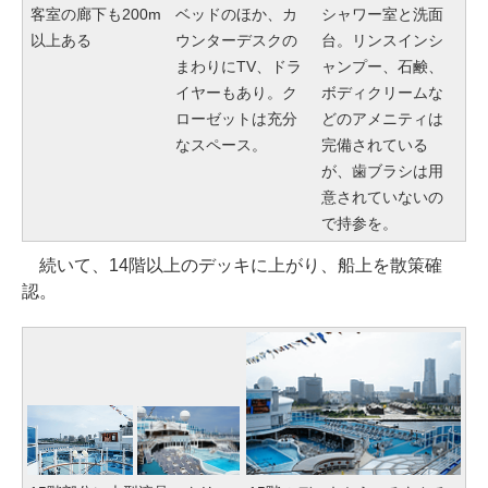
客室の廊下も200m
ベッドのほか、カ
シャワー室と洗面
以上ある
ウンターデスクの
台。リンスインシ
まわりにTV、ドラ
ャンプー、石鹸、
イヤーもあり。ク
ボディクリームな
ローゼットは充分
どのアメニティは
なスペース。
完備されている
が、歯ブラシは用
意されていないの
で持参を。
続いて、14階以上のデッキに上がり、船上を散策確
認。