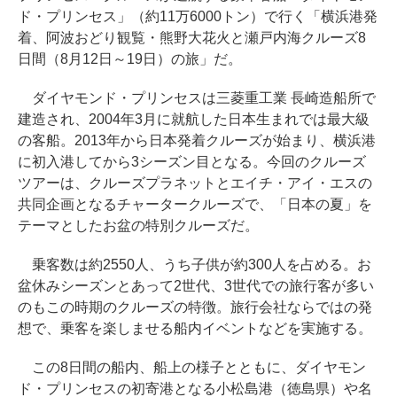
ド・プリンセス」（約11万6000トン）で行く「横浜港発
着、阿波おどり観覧・熊野大花火と瀬戸内海クルーズ8
日間（8月12日～19日）の旅」だ。
ダイヤモンド・プリンセスは三菱重工業 長崎造船所で
建造され、2004年3月に就航した日本生まれでは最大級
の客船。2013年から日本発着クルーズが始まり、横浜港
に初入港してから3シーズン目となる。今回のクルーズ
ツアーは、クルーズプラネットとエイチ・アイ・エスの
共同企画となるチャータークルーズで、「日本の夏」を
テーマとしたお盆の特別クルーズだ。
乗客数は約2550人、うち子供が約300人を占める。お
盆休みシーズンとあって2世代、3世代での旅行客が多い
のもこの時期のクルーズの特徴。旅行会社ならではの発
想で、乗客を楽しませる船内イベントなどを実施する。
この8日間の船内、船上の様子とともに、ダイヤモン
ド・プリンセスの初寄港となる小松島港（徳島県）や名