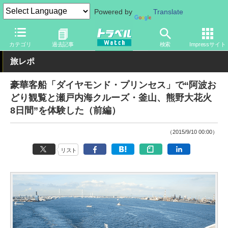
Powered by
Translate
トラベル Watch
旅の方法
船旅
客船
カテゴリ
過去記事
検索
Impressサイト
旅レポ
豪華客船「ダイヤモンド・プリンセス」で“阿波お
どり観覧と瀬戸内海クルーズ・釜山、熊野大花火
8日間”を体験した（前編）
（2015/9/10 00:00）
リスト