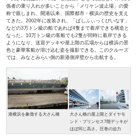
係者の乗り入れが多いことから「メリケン波止場」の愛
称で親しまれ、開港以来、国際都市・横浜の歴史を支え
てきた。2002年に改装され、「ぱしふぃっくびいなす」
などの3万トン級の船であれば4隻まで着岸できる構造と
なった。10万トン級の客船でも2隻が同時に着岸できる
ようになり、送迎デッキや屋上階の広場からは横浜の景
色と豪華客船が溶け込む姿を撮影できる。このクルーズ
では、みなとみらい側の新港側岸壁から出航する。
港横浜を象徴する大さん橋
大さん橋の屋上階とダイヤモ
ンド・プリンセス7階デッキが
ほぼ同じ高さ。圧巻の迫力