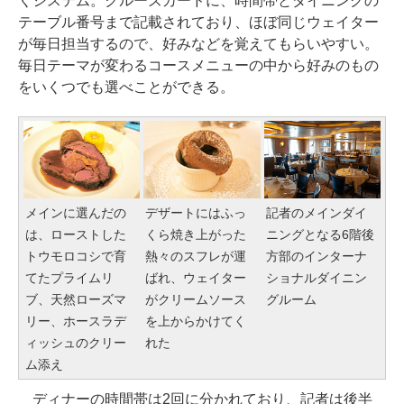
くシステム。クルーズカードに、時間帯とダイニングの
テーブル番号まで記載されており、ほぼ同じウェイター
が毎日担当するので、好みなどを覚えてもらいやすい。
毎日テーマが変わるコースメニューの中から好みのもの
をいくつでも選べことができる。
メインに選んだの
デザートにはふっ
記者のメインダイ
は、ローストした
くら焼き上がった
ニングとなる6階後
トウモロコシで育
熱々のスフレが運
方部のインターナ
てたプライムリ
ばれ、ウェイター
ショナルダイニン
ブ、天然ローズマ
がクリームソース
グルーム
リー、ホースラデ
を上からかけてく
ィッシュのクリー
れた
ム添え
ディナーの時間帯は2回に分かれており、記者は後半