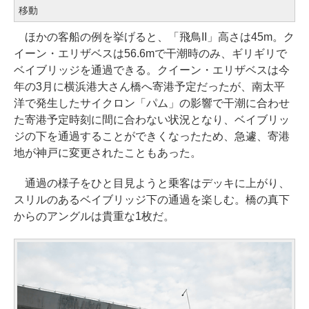
移動
ほかの客船の例を挙げると、「飛鳥II」高さは45m。ク
イーン・エリザベスは56.6mで干潮時のみ、ギリギリで
ベイブリッジを通過できる。クイーン・エリザベスは今
年の3月に横浜港大さん橋へ寄港予定だったが、南太平
洋で発生したサイクロン「パム」の影響で干潮に合わせ
た寄港予定時刻に間に合わない状況となり、ベイブリッ
ジの下を通過することができくなったため、急遽、寄港
地が神戸に変更されたこともあった。
通過の様子をひと目見ようと乗客はデッキに上がり、
スリルのあるベイブリッジ下の通過を楽しむ。橋の真下
からのアングルは貴重な1枚だ。