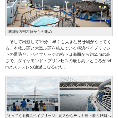
15階後方部左側からの眺め
そして出航して10分、早くも大きな見せ場がやってく
る。本牧ふ頭と大黒ふ頭を結んでいる横浜ベイブリッジ
下の通過だ。ベイブリッジの桁下は海面から約55mの高
さで、ダイヤモンド・プリンセスの最も高いところが54
mとスレスレの通過になるのだ。
迫ってくる横浜ベイブリッジ。前方からデッキ最上階の16階へ