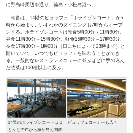
に野島崎周辺を通り、徳島・小松島港へ。
朝食は、14階のビュッフェ「ホライゾンコート」が5
時から始まり、いずれかのダイニングも7時からオープ
ンする。ホライゾンコートは朝食5時00分～11時30分、
昼食11時30分～15時30分、軽食15時30分～17時30分、
夕食17時30分～1時00分（日にちによって23時まで）と
開いていて、いつでもビュッフェを味わうことができ
る。一般的なレストランメニューに並ぶほどに手の込ん
だ惣菜は100種以上に及ぶ。
14階のホライゾンコートはほ
ビュッフェコーナーも広々
とんどの席から海が見え開放