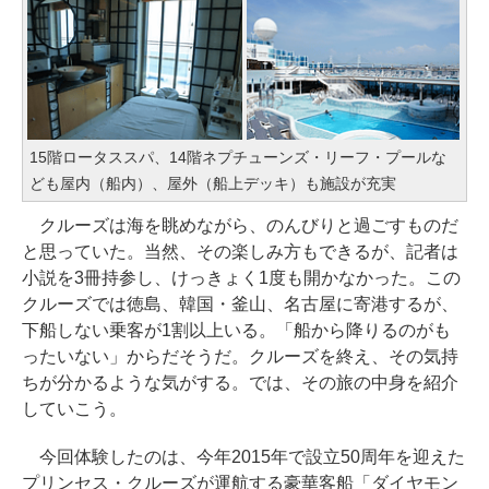
15階ロータススパ、14階ネプチューンズ・リーフ・プールな
ども屋内（船内）、屋外（船上デッキ）も施設が充実
クルーズは海を眺めながら、のんびりと過ごすものだ
と思っていた。当然、その楽しみ方もできるが、記者は
小説を3冊持参し、けっきょく1度も開かなかった。この
クルーズでは徳島、韓国・釜山、名古屋に寄港するが、
下船しない乗客が1割以上いる。「船から降りるのがも
ったいない」からだそうだ。クルーズを終え、その気持
ちが分かるような気がする。では、その旅の中身を紹介
していこう。
今回体験したのは、今年2015年で設立50周年を迎えた
プリンセス・クルーズが運航する豪華客船「ダイヤモン