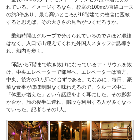
れている。イメージするなら、校庭の100mの直線コース
の約3倍あり、最も高いところが18階建ての校舎に匹敵
すると思えば、その大きさの見当がつくだろうか。
乗船時間はグループで分けられているのでさほど混雑
はなく、入口で出迎えてくれた外国人スタッフに誘導さ
れ、船内を歩く。
5階から7階まで吹き抜けになっているアトリウムを抜
け、中央エレベーターで部屋へ。エレベーターは前方、
中央、後方の3カ所に4台ずつある。ちなみに、毎日、豪
華な食事がほぼ制限なく味わえるので、クルーズ中に
「体重が増えた」という話題をよく耳にした。その影響
か否か、旅の後半に連れ、階段を利用する人が多くなっ
ていった。記者もその1人。