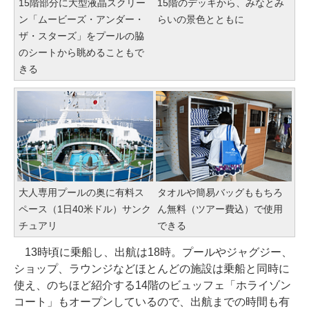
15階部分に大型液晶スクリー
15階のデッキから、みなとみ
ン「ムービーズ・アンダー・
らいの景色とともに
ザ・スターズ」をプールの脇
のシートから眺めることもで
きる
大人専用プールの奥に有料ス
タオルや簡易バッグももちろ
ペース（1日40米ドル）サンク
ん無料（ツアー費込）で使用
チュアリ
できる
13時頃に乗船し、出航は18時。プールやジャグジー、
ショップ、ラウンジなどほとんどの施設は乗船と同時に
使え、のちほど紹介する14階のビュッフェ「ホライゾン
コート」もオープンしているので、出航までの時間も有