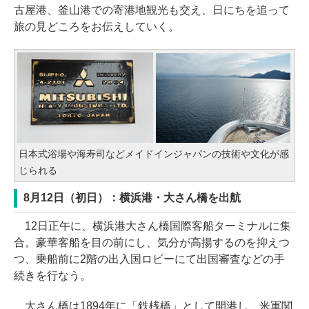
古屋港、釜山港での寄港地観光も交え、日にちを追って
旅の見どころをお伝えしていく。
日本式浴場や海寿司などメイドインジャパンの技術や文化が感
じられる
8月12日（初日）：横浜港・大さん橋を出航
12日正午に、横浜港大さん橋国際客船ターミナルに集
合。豪華客船を目の前にし、気分が高揚するのを抑えつ
つ、乗船前に2階の出入国ロビーにて出国審査などの手
続きを行なう。
大さん橋は1894年に「鉄桟橋」として開港し、米軍関