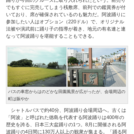
踊りが今回のクルーズに取り入れられたという。前売り
でもすぐに完売してしまう桟敷席、前列での鑑賞券が付
いており、席が確保されているのも魅力だ。阿波踊りに
参加したい人はオプション（220ドル）で、オリジナル
法被や演武前に踊り子の指導が着き、地元の有名連と連
なって阿波踊りを堪能することもできる。
バスの車窓からはのどかな田園風景が広がったが、会場周辺の
町は賑やか
シャトルバスで約40分、阿波踊り会場周辺へ。古くは
「阿波」と呼ばれた徳島を代表する阿波踊りは400年の
歴史を誇る、日本三大盆踊りの1つ。8月に開催される阿
波踊りの4日間に130万人以上の観衆が集まる。「踊る阿