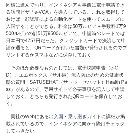
同様に進んでおり、インドネシアも事前に電子申請でき
る訪問ビザ「e-VOA」を導入している。これを取得して
おけば、顔認証による自動化ゲートを使ってスムーズに
入国することができる。料金は50万ルピア＋手数料1万9
500ルピアの計51万9500ルピアで、申請時のレートでは
日本円で4757円だった。クレジットカードで決済して申
請が通ると、QRコードが付いた書類が発行されるのでプ
リントするかスマホなどに保存しておく。
そのほか必要なものとしては、電子税関申告（e-C
D）、エムポックス（サル痘）流入防止のための健康状
態の質問「SATUSEHAT（サトゥ・セハット）Health Pa
ss」があるので、専用サイトで必要事項を記入して申請
しておく。どちらも発行されたQRコードを保存してお
く。
同社のWebにある
出入国・乗り継ぎガイド
に詳細が掲
載されているので、インドネシアに向かう際はチェック
しておきたい。