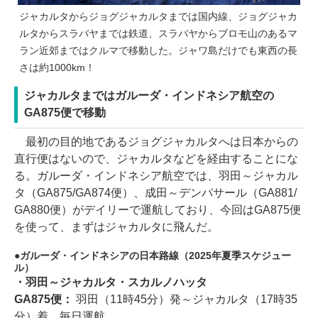
ジャカルタからジョグジャカルタまでは国内線、ジョグジャカ
ルタからスラバヤまでは鉄道、スラバヤからブロモ山のあるマ
ラン近郊まではクルマで移動した。ジャワ島だけでも東西の長
さは約1000km！
ジャカルタまではガルーダ・インドネシア航空の
GA875便で移動
最初の目的地であるジョグジャカルタへは日本からの
直行便はないので、ジャカルタなどを経由することにな
る。ガルーダ・インドネシア航空では、羽田～ジャカル
タ（GA875/GA874便）、成田～デンパサール（GA881/
GA880便）がデイリーで運航しており、今回はGA875便
を使って、まずはジャカルタに飛んだ。
ガルーダ・インドネシアの日本路線（2025年夏季スケジュー
ル）
・羽田～ジャカルタ・スカルノハッタ
GA875便：
羽田（11時45分）発～ジャカルタ（17時35
分）着、毎日運航