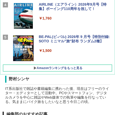
AIRLINE（エアライン）2026年9月号【特
集】ボーイング110周年を祝して！
￥1,760
BE-PAL(ビ-パル) 2026年 9 月号【特別付録:
SOTO ミニマル"旅"財布 ランダム2種】
￥1,500
Amazonランキングをもっと見る
野村シンヤ
IT系出版社で雑誌や書籍編集に携わった後、現在はフリーのライ
D40 地球の歩き方 チェンマイ タイ北部の魅
[キャンパーズコレクション 山善] ポップアッ
BUNDOK(バンドック)ソロ ドーム 1 EX BDK
ター・エディターとして活動中。PCやスマートフォン、デジタ
力的な町 2026～2027 地球の歩き方D アジア
プテント 傘みたいに広げて畳める パッとサ
-08EX カーキ ソロキャンプ ポリエステル フ
ルカメラを中心に雑誌やWeb媒体での執筆や編集を行なってい
ッとサンシェード キューブ フルクローズ メ
レーム テント
る。気ままにバイク旅をしたいなと思う今日この頃。
ッシュ 簡単設置 ワンタッチテント キャンプ
￥2,079
&ハイキング カーキ PATC-150(KH)
￥14,800
編集部のおすすめ記事