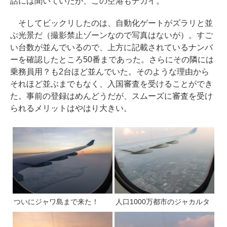
話には聞いていたが、この空港もデカイ。
そしてビックリしたのは、自動化ゲートがズラリと並
ぶ光景だ（撮影禁止ゾーンなので写真はないが）。すご
い台数が並んでいるので、上方に記載されているナンバ
ーを確認したところ50番まであった。さらにその隣には
乗務員用？も2台ほど並んでいた。そのような理由から
それほど並ぶまでもなく、入国審査を受けることができ
た。事前の登録はめんどうだが、スムーズに審査を受け
られるメリットはやはり大きい。
ついにジャワ島まで来た！
人口1000万都市のジャカルタ