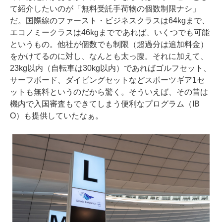
て紹介したいのが「無料受託手荷物の個数制限ナシ」
だ。国際線のファースト・ビジネスクラスは64kgまで、
エコノミークラスは46kgまでであれば、いくつでも可能
というもの。他社が個数でも制限（超過分は追加料金）
をかけてるのに対し、なんとも太っ腹。それに加えて、
23kg以内（自転車は30kg以内）であればゴルフセット、
サーフボード、ダイビングセットなどスポーツギア1セ
ットも無料というのだから驚く。そういえば、その昔は
機内で入国審査もできてしまう便利なプログラム（IB
O）も提供していたなぁ。