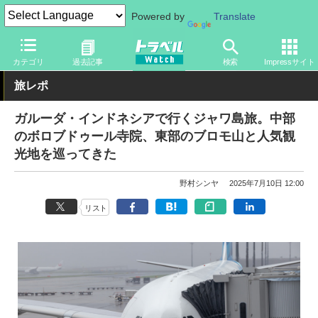
Powered by
Translate
トラベル Watch
地域
海外旅行
東南アジア
カテゴリ
過去記事
検索
Impressサイト
旅レポ
ガルーダ・インドネシアで行くジャワ島旅。中部
のボロブドゥール寺院、東部のブロモ山と人気観
光地を巡ってきた
野村シンヤ
2025年7月10日 12:00
リスト