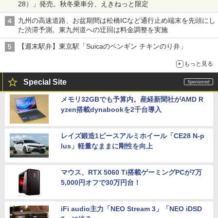
28）」発売。秋冬乗車分、えきねっと限定
九州の高速道路、お盆期間は松橋ICなど通行止め端末を先頭にし
た渋滞予測。東九州道への迂回は料金調整を実施
【週末駅弁】東京駅「Suicaのペンギン チキンのり弁」
もっと見る
Special Site
メモリ32GBでも予算内。産経新聞社がAMD R
yzen搭載dynabookを2千台導入
レイズ鍛造1ピースアルミホイール「CE28 N-p
lus」軽量なままに剛性を向上
マウス、RTX 5060 Ti搭載ゲーミングPCが7万
5,000円オフで30万円台！
iFi audio主力「NEO Stream 3」「NEO iDSD