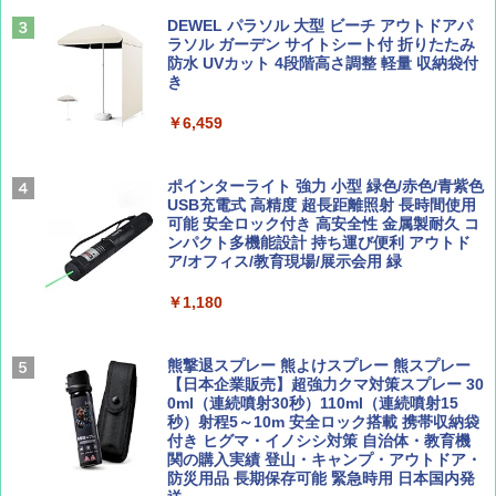
山と溪谷 2026年8月号「南アルプス大全」
僕が見た未来【完全版】
DEWEL パラソル 大型 ビーチ アウトドアパ
￥4,980
ラソル ガーデン サイトシート付 折りたたみ
￥1,540
￥0
防水 UVカット 4段階高さ調整 軽量 収納袋付
き
ENDLESS BASE 《めざましテレビで紹介》
テント ワンタッチ RENEW 幅200 2-3人用 43
￥6,459
500002(88859)
Coyote No.89 特集 星野道夫 夢見る旅
A09 地球の歩き方 イタリア 2026～2027 地
球の歩き方A ヨーロッパ
￥5,999
ポインターライト 強力 小型 緑色/赤色/青紫色
￥1,540
USB充電式 高精度 超長距離照射 長時間使用
￥2,479
可能 安全ロック付き 高安全性 金属製耐久 コ
[キャンパーズコレクション 山善] 傘みたいに
ンパクト多機能設計 持ち運び便利 アウトド
広げるだけ パッとサッとテント ブラックコ
ア/オフィス/教育現場/展示会用 緑
ーティング フルクローズ メッシュ 3-4人用
簡単設置 ポップアップテント エクルベージ
AIRLINE（エアライン）2026年9月号【特
A26 地球の歩き方 チェコ ポーランド スロヴ
￥1,180
ュ(BC仕様) PATC-150B(EB)
集】ボーイング110周年を祝して！
ァキア 2026～2027 地球の歩き方A ヨーロッ
パ
￥9,990
￥1,760
熊撃退スプレー 熊よけスプレー 熊スプレー
￥2,277
【日本企業販売】超強力クマ対策スプレー 30
0ml（連続噴射30秒）110ml（連続噴射15
[キャンパーズコレクション 山善] 傘みたいに
秒）射程5～10m 安全ロック搭載 携帯収納袋
広げるだけ パッとサッとテント キューブワ
付き ヒグマ・イノシシ対策 自治体・教育機
イド ブラックコーティング フルクローズ メ
関の購入実績 登山・キャンプ・アウトドア・
ッシュ 4人用 簡単設置 ポップアップテント P
防災用品 長期保存可能 緊急時用 日本国内発