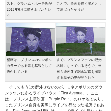
スト、グラハム・ホーテ氏が
ことで、壁画を描く場所とし
2016年6月に描き上げたとい
て選ばれたそうだ
う
壁画は、プリンスのシンボル
すでにプリンスファンの観光
カラーである紫を基調として
名所になっているそうで、当
描かれている
日も壁画前で記念写真を撮影
する親子の姿が見られた
そしてもう1カ所外せないのが、ミネアポリスのダウ
ンタウンにあるライブハウス「First Avenue」。ここ
は、プリンス主演映画「Purple Rain」のロケ地であり、
またプリンス自身も実際にライブを行なった場所でもあ
る。First Avenueの外壁には、ここでライブを行なった