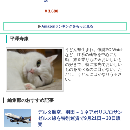
ATCW-150B エクルベージュ
送
￥-
￥3,680
Amazonランキングをもっと見る
平澤寿康
うどん県生まれ。僚誌PC Watch
など、IT系の執筆を中心に活
動。旅＆乗りもの＆おいしいも
の好きで、特に旅先でおいしい
ものを食べるのに目がない。た
だし、うどんにはかなりうるさ
い。
編集部のおすすめ記事
デルタ航空、羽田～ミネアポリス/ロサン
ゼルス線を特別運賃で9月21日～30日販
売