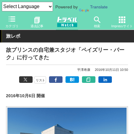
Powered by
Translate
トラベル Watch
地域
海外旅行
北米
カテゴリ
過去記事
検索
Impressサイト
旅レポ
故プリンスの自宅兼スタジオ「ペイズリー・パー
ク」に行ってきた
平澤寿康
2016年10月11日 10:50
リスト
2016年10月6日 開催