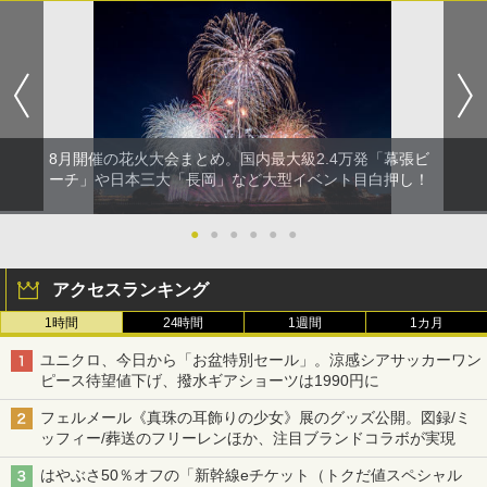
8月開催の花火大会まとめ。国内最大級2.4万発「幕張ビ
ーチ」や日本三大「長岡」など大型イベント目白押し！
●
●
●
●
●
●
アクセスランキング
1時間
24時間
1週間
1カ月
ユニクロ、今日から「お盆特別セール」。涼感シアサッカーワン
ピース待望値下げ、撥水ギアショーツは1990円に
フェルメール《真珠の耳飾りの少女》展のグッズ公開。図録/ミ
ッフィー/葬送のフリーレンほか、注目ブランドコラボが実現
はやぶさ50％オフの「新幹線eチケット（トクだ値スペシャル