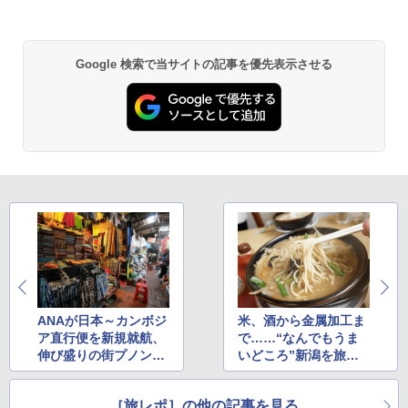
Google 検索で当サイトの記事を優先表示させる
ANAが日本～カンボジ
米、酒から金属加工ま
ア直行便を新規就航、
で……“なんでもうま
伸び盛りの街プノンペ
いどころ”新潟を旅し
ンの旅（その3）
た（その1）
［旅レポ］の他の記事を見る