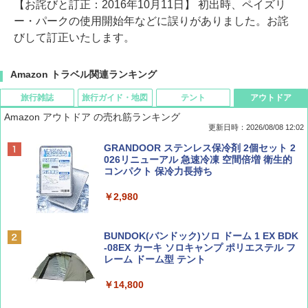
【お詫びと訂正：2016年10月11日】 初出時、ペイズリ
ー・パークの使用開始年などに誤りがありました。お詫
びして訂正いたします。
Amazon トラベル関連ランキング
旅行雑誌
旅行ガイド・地図
テント
アウトドア
Amazon アウトドア の売れ筋ランキング
更新日時：2026/08/08 12:02
BE-PAL(ビ-パル) 2026年 9 月号【特別付録:
D40 地球の歩き方 チェンマイ タイ北部の魅
[キャンパーズコレクション 山善] ポップアッ
GRANDOOR ステンレス保冷剤 2個セット 2
SOTO ミニマル"旅"財布 ランダム2種】
力的な町 2026～2027 地球の歩き方D アジア
プテント 傘みたいに広げて畳める パッとサ
026リニューアル 急速冷凍 空間倍増 衛生的
ッとサンシェード キューブ フルクローズ メ
コンパクト 保冷力長持ち
ッシュ 簡単設置 ワンタッチテント キャンプ
￥1,500
￥2,079
&ハイキング カーキ PATC-150(KH)
￥2,980
￥6,830
ディズニーファン ２０２６年 ９月号 [雑
地球の歩き方 スター・ウォーズ
BUNDOK(バンドック)ソロ ドーム 1 EX BDK
誌] (ＤＩＳＮＥＹ ＦＡＮ)
-08EX カーキ ソロキャンプ ポリエステル フ
PYKES PEAK (パイクスピーク) 着替えテン
レーム ドーム型 テント
￥2,695
ト プライバシー テント 【中が透けない】 1
￥713
人用 折りたたみ 防災グッズ 災害用トイレ ビ
￥14,800
ーチ ピクニック ポップアップテント 携帯 簡
易 トイレテント (ブラック)