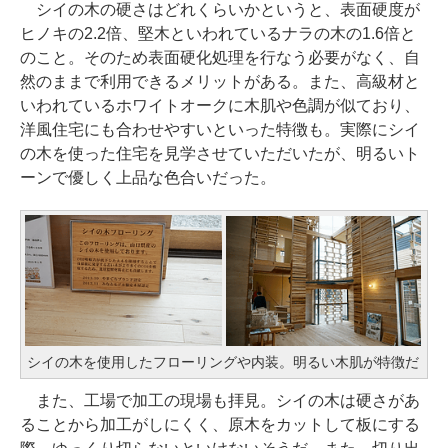
シイの木の硬さはどれくらいかというと、表面硬度が
ヒノキの2.2倍、堅木といわれているナラの木の1.6倍と
のこと。そのため表面硬化処理を行なう必要がなく、自
然のままで利用できるメリットがある。また、高級材と
いわれているホワイトオークに木肌や色調が似ており、
洋風住宅にも合わせやすいといった特徴も。実際にシイ
の木を使った住宅を見学させていただいたが、明るいト
ーンで優しく上品な色合いだった。
シイの木を使用したフローリングや内装。明るい木肌が特徴だ
また、工場で加工の現場も拝見。シイの木は硬さがあ
ることから加工がしにくく、原木をカットして板にする