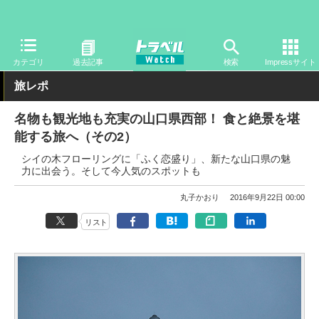
トラベル Watch
地域
国内旅行
中国
カテゴリ
過去記事
検索
Impressサイト
旅レポ
名物も観光地も充実の山口県西部！ 食と絶景を堪
能する旅へ（その2）
シイの木フローリングに「ふく恋盛り」、新たな山口県の魅
力に出会う。そして今人気のスポットも
丸子かおり
2016年9月22日 00:00
リスト