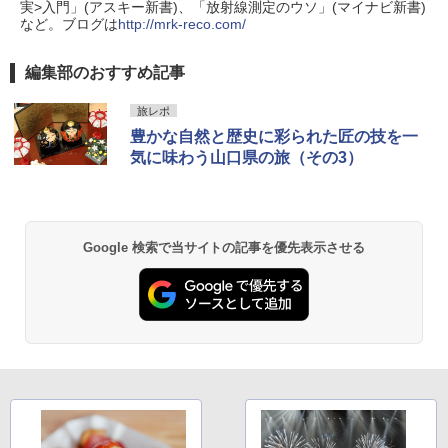
実>入門」(アスキー新書)、「放射線測定のウソ」(マイナビ新書)
ッシュ 簡単設置 ワンタッチテント キャンプ
など。ブログは
http://mrk-reco.com/
&ハイキング カーキ PATC-150(KH)
￥14,800
￥6,831
編集部のおすすめ記事
GRANDOOR ステンレス保冷剤 2個セット 2
026リニューアル 急速冷凍 空間倍増 衛生的
旅レポ
PYKES PEAK (パイクスピーク) 着替えテン
コンパクト 保冷力長持ち
豊かな自然と歴史に彩られた匠の技を一
ト プライバシー テント 【中が透けない】 1
人用 折りたたみ 防災グッズ 災害用トイレ ビ
気に味わう山口県の旅（その3）
￥2,980
ーチ ピクニック ポップアップテント 携帯 簡
易 トイレテント (ブラック)
DEWEL パラソル 大型 ビーチ アウトドアパ
￥4,980
ラソル ガーデン サイトシート付 折りたたみ
Google 検索で当サイトの記事を優先表示させる
防水 UVカット 4段階高さ調整 軽量 収納袋付
き
ENDLESS BASE 《めざましテレビで紹介》
テント ワンタッチ RENEW 幅200 2-3人用 43
￥6,999
500002(88859)
￥5,999
熊撃退スプレー 熊よけスプレー 熊スプレー
【日本企業販売】超強力クマ対策スプレー 30
0ml（連続噴射30秒）110ml（連続噴射15
[キャンパーズコレクション 山善] 傘みたいに
秒）射程5～10m 安全ロック搭載 携帯収納袋
広げるだけ パッとサッとテント ブラックコ
付き ヒグマ・イノシシ対策 自治体・教育機
ーティング フルクローズ メッシュ 3-4人用
関の購入実績 登山・キャンプ・アウトドア・