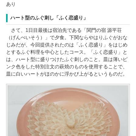
あり
ハート型のふぐ刺し「ふく恋盛り」
さて、1日目最後は宿泊先である「関門の宿 源平荘
（げんぺいそう）」で夕食。下関ならやはりふぐがおな
じみだが、今回提供されたのは「ふく恋盛り」をはじめ
とするふぐ料理を中心としたコース。「ふく恋盛り」と
は、ハート型に盛りつけたふぐ刺しのこと。皿は薄いピ
ンク色をした特別注文の萩焼のものを使用することで、
皿に白いハートがほのかに浮かび上がるというものだ。