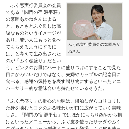
ふく恋実行委員会の会員
である「関門の宿 源平荘」
の繁岡あかねさんによる
と、もともとふぐ刺しは高
級なものというイメージが
あり、若い人にもっと食べ
ふく恋実行委員会の繁岡あか
てもらえるようにするに
ねさん
は、と考えて生み出された
のが「ふく恋盛り」だとい
う。ピンクのお皿にハートに盛りつけにすることで見た
目にかわいいだけではなく、夫婦やカップルの記念日に
食べる、感謝の気持ちを表す贈り物にするといったアニ
バーサリー的な意味合いも持たせているそうだ。
「ふく恋盛り」の肝心のお味は、淡泊ながらコリコリし
た身を噛むとコクのある味わいが口に広がっていく美味
しさ。「関門の宿 源平荘」ではほかにもちり鍋やから揚
げといったメニューから、ふぐ皮を使ったサラダやふぐ
のグラタンといった創作メニューも登場。ふぐ皮を使っ