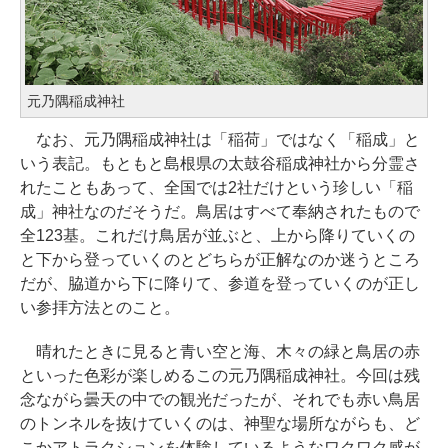
元乃隅稲成神社
なお、元乃隅稲成神社は「稲荷」ではなく「稲成」と
いう表記。もともと島根県の太鼓谷稲成神社から分霊さ
れたこともあって、全国では2社だけという珍しい「稲
成」神社なのだそうだ。鳥居はすべて奉納されたもので
全123基。これだけ鳥居が並ぶと、上から降りていくの
と下から登っていくのとどちらが正解なのか迷うところ
だが、脇道から下に降りて、参道を登っていくのが正し
い参拝方法とのこと。
晴れたときに見ると青い空と海、木々の緑と鳥居の赤
といった色彩が楽しめるこの元乃隅稲成神社。今回は残
念ながら曇天の中での観光だったが、それでも赤い鳥居
のトンネルを抜けていくのは、神聖な場所ながらも、ど
こかアトラクションを体験しているようなワクワク感が