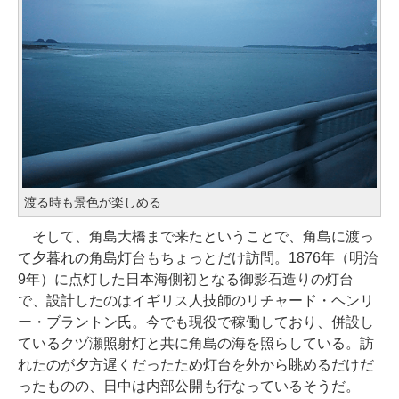
渡る時も景色が楽しめる
そして、角島大橋まで来たということで、角島に渡っ
て夕暮れの角島灯台もちょっとだけ訪問。1876年（明治
9年）に点灯した日本海側初となる御影石造りの灯台
で、設計したのはイギリス人技師のリチャード・ヘンリ
ー・ブラントン氏。今でも現役で稼働しており、併設し
ているクヅ瀬照射灯と共に角島の海を照らしている。訪
れたのが夕方遅くだったため灯台を外から眺めるだけだ
ったものの、日中は内部公開も行なっているそうだ。