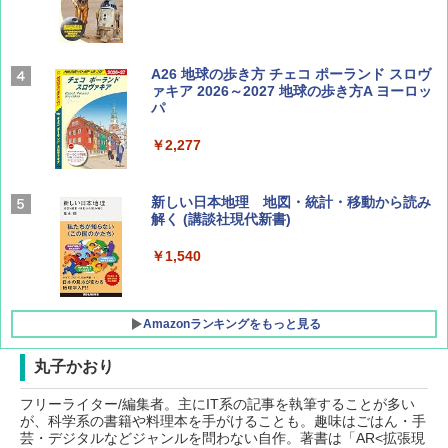
Coyote No.89 特集 星野道夫 夢見る旅
A26 地球の歩き方 チェコ ポーランド スロヴ
ァキア 2026～2027 地球の歩き方A ヨーロッ
パ
￥1,540
￥2,277
AIRLINE（エアライン）2026年9月号【特
新しい日本地理 地図・統計・移動から読み
集】ボーイング110周年を祝して！
解く (講談社現代新書)
￥1,760
￥1,540
Amazonランキングをもっと見る
丸子かおり
フリーライター/編集者。主にIT系の記事を執筆することが多い
[キャンパーズコレクション 山善] ポップアッ
BUNDOK(バンドック)ソロ ドーム 1 EX BDK
が、科学系の書籍や料理本を手がけることも。趣味はごはん・手
プテント 傘みたいに広げて畳める パッとサ
-08EX カーキ ソロキャンプ ポリエステル フ
芸・デジタルなどジャンルを問わない自作。著書は「AR<拡張現
ッとサンシェード キューブ フルクローズ メ
レーム テント