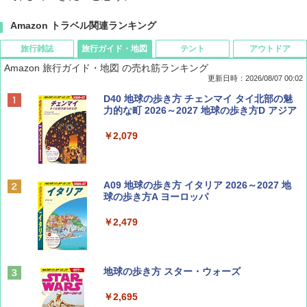
Amazon トラベル関連ランキング
旅行雑誌
旅行ガイド・地図
テント
アウトドア
Amazon 旅行ガイド・地図 の売れ筋ランキング
更新日時：2026/08/07 00:02
ディズニーファン ２０２６年 ９月号 [雑
D40 地球の歩き方 チェンマイ タイ北部の魅
誌] (ＤＩＳＮＥＹ ＦＡＮ)
力的な町 2026～2027 地球の歩き方D アジア
￥713
￥2,079
BE-PAL(ビ-パル) 2026年 9 月号【特別付録:
A09 地球の歩き方 イタリア 2026～2027 地
SOTO ミニマル"旅"財布 ランダム2種】
球の歩き方A ヨーロッパ
￥1,500
￥2,479
山と溪谷 2026年8月号「南アルプス大全」
地球の歩き方 スター・ウォーズ
￥1,540
￥2,695