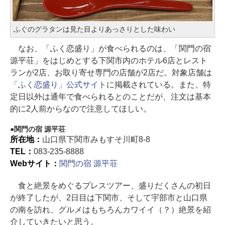
ふぐのグラタンは見た目よりあっさりとした味わい
なお、「ふく恋盛り」が食べられるのは、「関門の宿
源平荘」をはじめとする下関市内のホテル6店とレスト
ランが2店、お取り寄せ専門の店舗が2店だ。対象店舗は
「ふく恋盛り」公式サイト
に掲載されている。また、特
定日以外は通年で食べられるとのことだが、注文は基本
的に2人前からなので注意してほしい。
関門の宿 源平荘
所在地：
山口県下関市みもすそ川町8-8
TEL：
083-235-8888
Webサイト：
関門の宿 源平荘
食と絶景をめぐるプレスツアー、盛りだくさんの初日
が終了したが、2日目は下関市、そして宇部市と山口県
の南を訪れ、グルメはもちろんカワイイ（？）絶景を紹
介していきたいと思う。