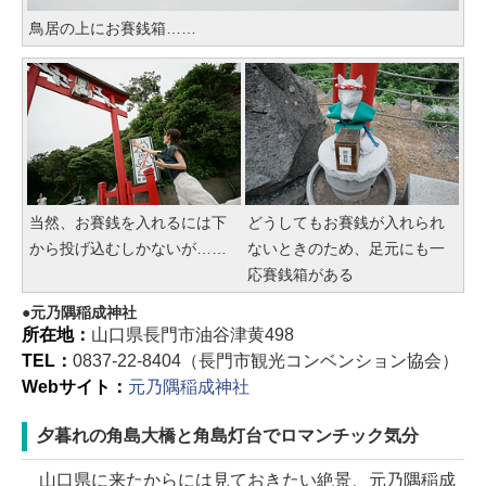
鳥居の上にお賽銭箱……
当然、お賽銭を入れるには下
どうしてもお賽銭が入れられ
から投げ込むしかないが……
ないときのため、足元にも一
応賽銭箱がある
元乃隅稲成神社
所在地：
山口県長門市油谷津黄498
TEL：
0837-22-8404（長門市観光コンベンション協会）
Webサイト：
元乃隅稲成神社
夕暮れの角島大橋と角島灯台でロマンチック気分
山口県に来たからには見ておきたい絶景、元乃隅稲成