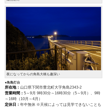
夜になってからの角島大橋も趣深い
角島灯台
所在地：
山口県下関市豊北町大字角島2343-2
営業時間：
5～9月 9時30分～16時30分（5～9月）、9時
～16時（10月～4月）
定休日：
年中無休 ※天候によっては見学できないことも