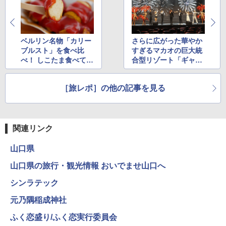
簡単設置 ポップアップテント エクルベージ
防災用品 長期保存可能 緊急時用 日本国内発
ュ(BC仕様) PATC-150B(EB)
送
￥9,990
￥3,680
ベルリン名物「カリー
さらに広がった華やか
ブルスト」を食べ比
すぎるマカオの巨大統
べ！ しこたま食べてき
合型リゾート「ギャラ
[キャンパーズコレクション 山善] 傘みたいに
着替えテント トイレテント 透けない【換気
た
クシー・マカオ」（第
広げるだけ パッとサッとテント キューブワ
通気窓付き】収納袋付き UVカット 防水 防災
4回）
イドプラス ブラックコーティング フルクロ
コンパクト iimono117 (ブルー)
［旅レポ］の他の記事を見る
ーズ メッシュ 5人用 簡単設置 ポップアップ
テント PATCW-200B エクルベージュ
￥3,080
￥15,990
関連リンク
山口県
山口県の旅行・観光情報 おいでませ山口へ
シンラテック
元乃隅稲成神社
ふく恋盛り/ふく恋実行委員会