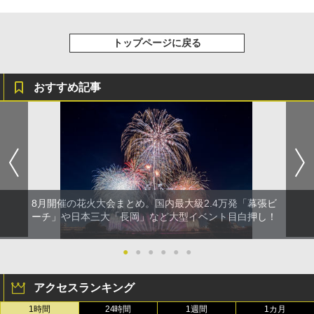
トップページに戻る
おすすめ記事
8月開催の花火大会まとめ。国内最大級2.4万発「幕張ビ
ーチ」や日本三大「長岡」など大型イベント目白押し！
●
●
●
●
●
●
アクセスランキング
1時間
24時間
1週間
1カ月