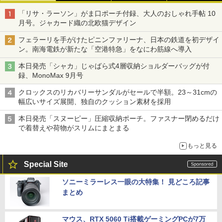
「リサ・ラーソン」がま口ポーチ付録、大人のおしゃれ手帖 10
月号。ジャカード織の北欧猫デザイン
フェラーリを手がけたピニンファリーナ、日本の鉄道を初デザイ
ン。南海電鉄が新たな「空港特急」をなにわ筋線へ導入
本日発売「シャカ」じゃばら式4層収納ショルダーバッグが付
録、MonoMax 9月号
クロックスのリカバリーサンダルがセールで半額。23～31cmの
幅広いサイズ展開、独自のクッション素材を採用
本日発売「スヌーピー」圧縮収納ポーチ。ファスナー閉めるだけ
で着替えや荷物がスリムにまとまる
もっと見る
Special Site
ソニーミラーレス一眼の大特集！ 見どころ記事
まとめ
マウス、RTX 5060 Ti搭載ゲーミングPCが7万