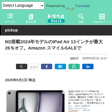
Powered by
Translate
トラベル Watch
旅のアイテム
スマホ・ルーター
タブレット
カテゴリ
過去記事
検索
Impressサイト
pickup
M2搭載2024年モデルのiPad Air 13インチが最大
26％オフ。Amazon スマイルSALEで
編集部
2025年9月1日 15:27
リスト
2025年9月1日 時点