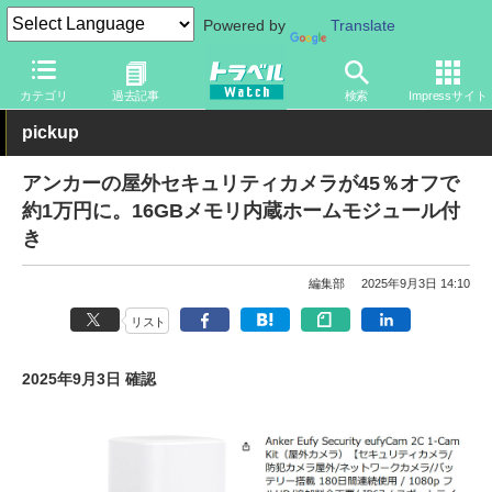
Powered by
Translate
トラベル Watch
旅のアイテム
旅行グッズ
電気製品
カテゴリ
過去記事
検索
Impressサイト
pickup
アンカーの屋外セキュリティカメラが45％オフで
約1万円に。16GBメモリ内蔵ホームモジュール付
き
編集部
2025年9月3日 14:10
リスト
2025年9月3日 確認