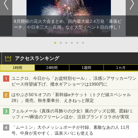
8月開催の花火大会まとめ。国内最大級2.4万発「幕張ビ
ーチ」や日本三大「長岡」など大型イベント目白押し！
●
●
●
●
●
●
アクセスランキング
1時間
24時間
1週間
1カ月
ユニクロ、今日から「お盆特別セール」。涼感シアサッカーワン
ピース待望値下げ、撥水ギアショーツは1990円に
はやぶさ50％オフの「新幹線eチケット（トクだ値スペシャル
28）」発売。秋冬乗車分、えきねっと限定
フェルメール《真珠の耳飾りの少女》展のグッズ公開。図録/ミ
ッフィー/葬送のフリーレンほか、注目ブランドコラボが実現
「ムーミン」大小メッシュポーチが付録、素敵なあの人 11月
号。中身が見やすく、温泉スパにも使える