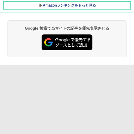
Amazonランキングをもっと見る
Google 検索で当サイトの記事を優先表示させる
DEWEL パラソル 大型 ビーチ アウトドアパ
ラソル ガーデン サイトシート付 折りたたみ
防水 UVカット 4段階高さ調整 軽量 収納袋付
き
￥6,459
GRANDOOR ステンレス保冷剤 2個セット 2
026リニューアル 急速冷凍 空間倍増 衛生的
コンパクト 保冷力長持ち
￥2,980
熊撃退スプレー 熊よけスプレー 熊スプレー
【日本企業販売】超強力クマ対策スプレー 30
0ml（連続噴射30秒）110ml（連続噴射15
秒）射程5～10m 安全ロック搭載 携帯収納袋
付き ヒグマ・イノシシ対策 自治体・教育機