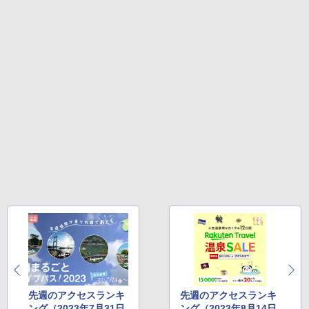
関の購入実績 登山・キャンプ・アウトドア・
防災用品 長期保存可能 緊急時用 日本国内発
送
￥3,680
BUNDOK(バンドック)ソロ ドーム 1 EX BDK
-08EX カーキ ソロキャンプ ポリエステル フ
レーム ドーム型 テント
￥14,800
着替えテント トイレテント 透けない【換気
通気窓付き】収納袋付き UVカット 防水 防災
コンパクト iimono117 (ブルー)
￥3,080
先週のアクセスランキ
先週のアクセスランキ
ング（2023年7月31日
ング（2023年8月14日