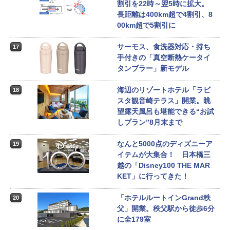
割引を22時～翌5時に拡大。
長距離は400km超で4割引、8
00km超で5割引に
サーモス、食洗器対応・持ち
17
手付きの「真空断熱ケータイ
タンブラー」新モデル
海辺のリゾートホテル「ラビ
18
スタ観音崎テラス」開業。眺
望露天風呂も堪能できる“お試
しプラン”8月末まで
なんと5000点のディズニーア
19
イテムが大集合！ 日本橋三
越の「Disney100 THE MAR
KET」に行ってきた！
「ホテルルートインGrand秩
20
父」開業。秩父駅から徒歩6分
に全179室