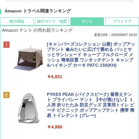
Amazon トラベル関連ランキング
旅行雑誌
旅行ガイド・地図
テント
アウトドア
Amazon テント の売れ筋ランキング
更新日時：2026/08/07 18:02
ディズニーファン ２０２６年 ９月号 [雑
僕が見た未来【完全版】
[キャンパーズコレクション 山善] ポップアッ
誌] (ＤＩＳＮＥＹ ＦＡＮ)
プテント 傘みたいに広げて畳める パッとサ
ッとサンシェード キューブ フルクローズ メ
￥0
ッシュ 簡単設置 ワンタッチテント キャンプ
￥713
&ハイキング カーキ PATC-150(KH)
￥6,831
BE-PAL(ビ-パル) 2026年 9 月号【特別付録:
D40 地球の歩き方 チェンマイ タイ北部の魅
SOTO ミニマル"旅"財布 ランダム2種】
力的な町 2026～2027 地球の歩き方D アジア
PYKES PEAK (パイクスピーク) 着替えテン
ト プライバシー テント 【中が透けない】 1
￥1,500
￥2,079
人用 折りたたみ 防災グッズ 災害用トイレ ビ
ーチ ピクニック ポップアップテント 携帯 簡
易 トイレテント (グレー)
山と溪谷 2026年8月号「南アルプス大全」
A09 地球の歩き方 イタリア 2026～2027 地
￥4,980
球の歩き方A ヨーロッパ
￥1,540