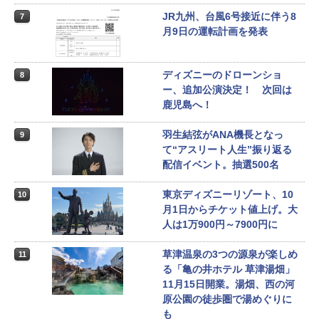
JR九州、台風6号接近に伴う8
7
月9日の運転計画を発表
ディズニーのドローンショ
8
ー、追加公演決定！ 次回は
鹿児島へ！
羽生結弦がANA機長となっ
9
て“アスリート人生”振り返る
配信イベント。抽選500名
東京ディズニーリゾート、10
10
月1日からチケット値上げ。大
人は1万900円～7900円に
草津温泉の3つの源泉が楽しめ
11
る「亀の井ホテル 草津湯畑」
11月15日開業。湯畑、西の河
原公園の徒歩圏で湯めぐりに
も