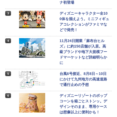
ナ初登場
ディズニーキャラクター全10
3
0体を揃えよう。ミニフィギュ
アコレクションがファミマな
どで発売！
11月24日開業「麻布台ヒル
4
ズ」に約150店舗が入居。高
級ブランドや地下大規模フー
ドマーケットなど詳細明らか
に
台風6号接近、8月8日～10日
5
にかけて九州地方の高速道路
で通行止めの予想
ディズニーリゾートのポップ
6
コーンを箱ごとストンッ。デ
ザインそのまま、専用ケース
は想像以上に便利かも！