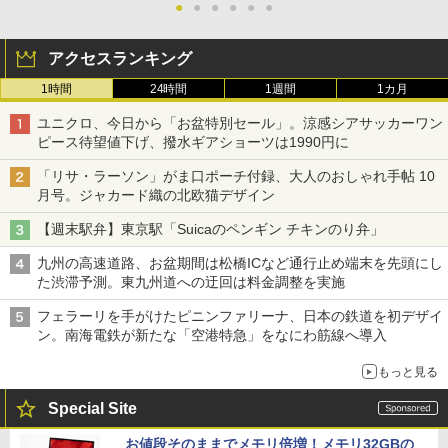
●
●
●
●
●
●
アクセスランキング
1時間
24時間
1週間
1カ月
ユニクロ、今日から「お盆特別セール」。涼感シアサッカーワン
ピース待望値下げ、撥水ギアショーツは1990円に
「リサ・ラーソン」がま口ポーチ付録、大人のおしゃれ手帖 10
月号。ジャカード織の北欧猫デザイン
【週末駅弁】東京駅「Suicaのペンギン チキンのり弁」
九州の高速道路、お盆期間は松橋ICなど通行止め端末を先頭にし
た渋滞予測。東九州道への迂回は料金調整を実施
フェラーリを手がけたピニンファリーナ、日本の鉄道を初デザイ
ン。南海電鉄が新たな「空港特急」をなにわ筋線へ導入
もっと見る
Special Site
お値段そのままでメモリ倍増！メモリ32GBの