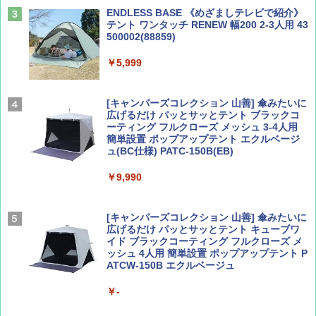
￥2,479
ENDLESS BASE 《めざましテレビで紹介》
テント ワンタッチ RENEW 幅200 2-3人用 43
500002(88859)
Coyote No.89 特集 星野道夫 夢見る旅
地球の歩き方 スター・ウォーズ
￥5,999
￥1,540
￥2,695
[キャンパーズコレクション 山善] 傘みたいに
広げるだけ パッとサッとテント ブラックコ
ーティング フルクローズ メッシュ 3-4人用
簡単設置 ポップアップテント エクルベージ
AIRLINE（エアライン）2026年9月号【特
A26 地球の歩き方 チェコ ポーランド スロヴ
ュ(BC仕様) PATC-150B(EB)
集】ボーイング110周年を祝して！
ァキア 2026～2027 地球の歩き方A ヨーロッ
パ
￥9,990
￥1,760
￥2,277
[キャンパーズコレクション 山善] 傘みたいに
広げるだけ パッとサッとテント キューブワ
イド ブラックコーティング フルクローズ メ
ッシュ 4人用 簡単設置 ポップアップテント P
ATCW-150B エクルベージュ
￥-