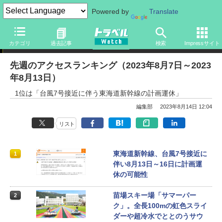
Powered by
Translate
アクセスランキング
カテゴリ
過去記事
検索
Impressサイト
先週のアクセスランキング（2023年8月7日～2023
年8月13日）
1位は「台風7号接近に伴う東海道新幹線の計画運休」
編集部
2023年8月14日 12:04
リスト
東海道新幹線、台風7号接近に
1
伴い8月13日～16日に計画運
休の可能性
苗場スキー場「サマーパー
2
ク」。全長100mの虹色スライ
ダーや超冷水でととのうサウ