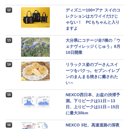
ディズニー100×アナ スイのコ
12
レクションはカワイイだけじ
ゃない！ PCもちゃんと入り
ますよ
大分県にコテージ全7棟の「ウ
13
ェナヴィレッジくじゅう」8月
10日開業
リラックス姿のプーさんスイ
14
ーツをパクっ。セブン-イレブ
ンのまんまる焼きに癒された
い～
NEXCO西日本、お盆の渋滞予
15
測。下りピークは11日～13
日、上りピークは11日～15日
に最大30km
NEXCO 3社、高速道路の深夜
16