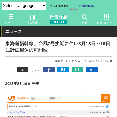
Powered by
Translate
トラベル Watch
企業・政府・官庁
鉄道
JR
カテゴリ
過去記事
検索
Impressサイト
ニュース
東海道新幹線、台風7号接近に伴い8月13日～16日
に計画運休の可能性
編集部：白江ちなみ
2023年8月10日 16:08
リスト
2023年8月10日 発表