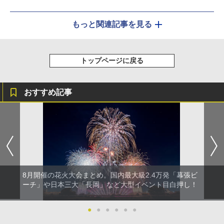
もっと関連記事を見る
トップページに戻る
おすすめ記事
8月開催の花火大会まとめ。国内最大級2.4万発「幕張ビ
ーチ」や日本三大「長岡」など大型イベント目白押し！
●
●
●
●
●
●