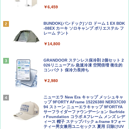
&ハイキング カーキ PATC-150(KH)
￥6,459
￥6,831
BE-PAL(ビ-パル) 2026年 9 月号【特別付録:
A09 地球の歩き方 イタリア 2026～2027 地
SOTO ミニマル"旅"財布 ランダム2種】
球の歩き方A ヨーロッパ
BUNDOK(バンドック)ソロ ドーム 1 EX BDK
PYKES PEAK (パイクスピーク) 着替えテン
-08EX カーキ ソロキャンプ ポリエステル フ
ト プライバシー テント 【中が透けない】 1
レーム テント
￥1,500
￥2,479
人用 折りたたみ 防災グッズ 災害用トイレ ビ
ーチ ピクニック ポップアップテント 携帯 簡
￥14,800
易 トイレテント (ブラック)
山と溪谷 2026年8月号「南アルプス大全」
地球の歩き方 スター・ウォーズ
￥4,980
GRANDOOR ステンレス保冷剤 2個セット 2
￥1,540
￥2,695
026リニューアル 急速冷凍 空間倍増 衛生的
コンパクト 保冷力長持ち
ENDLESS BASE 《めざましテレビで紹介》
テント ワンタッチ RENEW 幅200 2-3人用 43
￥2,980
500002(88859)
Coyote No.89 特集 星野道夫 夢見る旅
A26 地球の歩き方 チェコ ポーランド スロヴ
ァキア 2026～2027 地球の歩き方A ヨーロッ
￥5,999
ニューエラ New Era キャップ メッシュキャ
パ
￥1,540
ップ 9FORTY AFrame 15226380 NER37C00
94 ストーン ニューエラキャップ 9FORTYA
￥2,277
[キャンパーズコレクション 山善] 傘みたいに
サーフライダーファウンデーション Surfride
広げるだけ パッとサッとテント ブラックコ
r Foundation コラボ Aフレーム メンズ レデ
ーティング フルクローズ メッシュ 3-4人用
ィース 帽子 スナップバック a-frame 9フォー
簡単設置 ポップアップテント エクルベージ
ティー男女兼用ユニセックス 夏用 日除けUV
AIRLINE（エアライン）2026年9月号【特
新しい日本地理 地図・統計・移動から読み