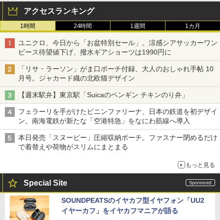
アクセスランキング
1時間
24時間
1週間
1カ月
ユニクロ、今日から「お盆特別セール」。涼感シアサッカーワン
ピース待望値下げ、撥水ギアショーツは1990円に
「リサ・ラーソン」がま口ポーチ付録、大人のおしゃれ手帖 10
月号。ジャカード織の北欧猫デザイン
【週末駅弁】東京駅「Suicaのペンギン チキンのり弁」
フェラーリを手がけたピニンファリーナ、日本の鉄道を初デザイ
ン。南海電鉄が新たな「空港特急」をなにわ筋線へ導入
本日発売「スヌーピー」圧縮収納ポーチ。ファスナー閉めるだけ
で着替えや荷物がスリムにまとまる
もっと見る
Special Site
SOUNDPEATSのイヤカフ型イヤフォン「UU2
イヤーカフ」をイヤカフマニアが語る