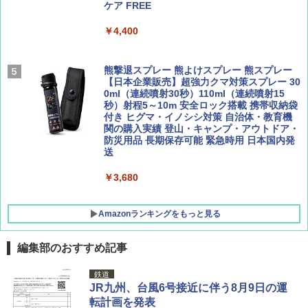
ュ(BC仕様) PATC-150B(EB)
ケア FREE
集】ボーイング110周年を祝して！
解く (講談社現代新書)
￥9,990
￥4,400
￥1,760
￥1,540
[キャンパーズコレクション 山善] 傘みたいに
熊撃退スプレー 熊よけスプレー 熊スプレー
広げるだけ パッとサッとテント キューブワ
【日本企業販売】超強力クマ対策スプレー 30
イド ブラックコーティング フルクローズ メ
0ml（連続噴射30秒）110ml（連続噴射15
ッシュ 4人用 簡単設置 ポップアップテント P
秒）射程5～10m 安全ロック搭載 携帯収納袋
ATCW-150B エクルベージュ
付き ヒグマ・イノシシ対策 自治体・教育機
関の購入実績 登山・キャンプ・アウトドア・
防災用品 長期保存可能 緊急時用 日本国内発
￥-
送
￥3,680
Amazonランキングをもっと見る
編集部のおすすめ記事
鉄道
JR九州、台風6号接近に伴う8月9日の運
転計画を発表