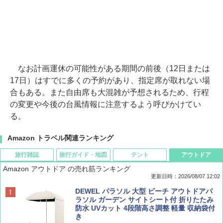
なお計画運休の可能性がある期間の前後（12日または
17日）はすでに多くの予約があり、指定席が取れない場
合もある。また自由席も大混雑が予想されるため、行程
の変更や今後の台風情報に注意するよう呼びかけてい
る。
Amazon トラベル関連ランキング
旅行雑誌
旅行ガイド・地図
テント
アウトドア
Amazon アウトドア の売れ筋ランキング
更新日時：2026/08/07 12:02
ディズニーファン ２０２６年 ９月号 [雑
D40 地球の歩き方 チェンマイ タイ北部の魅
[キャンパーズコレクション 山善] ポップアッ
DEWEL パラソル 大型 ビーチ アウトドアパ
誌] (ＤＩＳＮＥＹ ＦＡＮ)
力的な町 2026～2027 地球の歩き方D アジア
プテント 傘みたいに広げて畳める パッとサ
ラソル ガーデン サイトシート付 折りたたみ
ッとサンシェード キューブ フルクローズ メ
防水 UVカット 4段階高さ調整 軽量 収納袋付
ッシュ 簡単設置 ワンタッチテント キャンプ
き
￥713
￥2,079