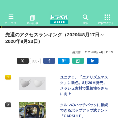
アクセスランキング
カテゴリ
過去記事
検索
Impressサイト
先週のアクセスランキング（2020年8月17日～
2020年8月23日）
編集部
2020年8月24日 11:39
リスト
ユニクロ、「エアリズムマス
1
ク」に新色。8月20日発売。
メッシュ素材で通気性をさら
に向上
クルマのハッチバックに接続
2
できるポップアップ式テント
「CARSULE」