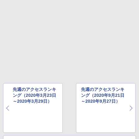
熊撃退スプレー 熊よけスプレー 熊スプレー
【日本企業販売】超強力クマ対策スプレー 30
0ml（連続噴射30秒）110ml（連続噴射15
秒）射程5～10m 安全ロック搭載 携帯収納袋
付き ヒグマ・イノシシ対策 自治体・教育機
関の購入実績 登山・キャンプ・アウトドア・
防災用品 長期保存可能 緊急時用 日本国内発
送
￥3,680
着替えテント トイレテント 透けない【換気
通気窓付き】収納袋付き UVカット 防水 防災
コンパクト iimono117 (ブルー)
先週のアクセスランキ
先週のアクセスランキ
￥3,080
ング（2020年3月23日
ング（2020年9月21日
～2020年3月29日）
～2020年9月27日）