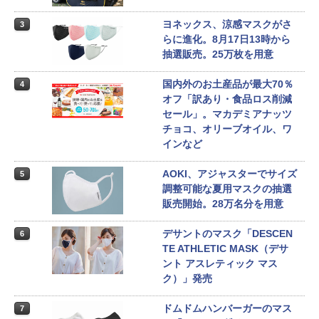
ヨネックス、涼感マスクがさ
3
らに進化。8月17日13時から
抽選販売。25万枚を用意
国内外のお土産品が最大70％
4
オフ「訳あり・食品ロス削減
セール」。マカデミアナッツ
チョコ、オリーブオイル、ワ
インなど
AOKI、アジャスターでサイズ
5
調整可能な夏用マスクの抽選
販売開始。28万名分を用意
デサントのマスク「DESCEN
6
TE ATHLETIC MASK（デサ
ント アスレティック マス
ク）」発売
ドムドムハンバーガーのマス
7