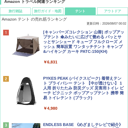
Amazon トラベル関連ランキング
旅行雑誌
旅行ガイド・地図
テント
アウトドア
Amazon テント の売れ筋ランキング
更新日時：2026/08/07 00:02
ディズニーファン ２０２６年 ９月号 [雑
D40 地球の歩き方 チェンマイ タイ北部の魅
[キャンパーズコレクション 山善] ポップアッ
誌] (ＤＩＳＮＥＹ ＦＡＮ)
力的な町 2026～2027 地球の歩き方D アジア
プテント 傘みたいに広げて畳める パッとサ
ッとサンシェード キューブ フルクローズ メ
ッシュ 簡単設置 ワンタッチテント キャンプ
￥713
￥2,079
&ハイキング カーキ PATC-150(KH)
￥6,831
BE-PAL(ビ-パル) 2026年 9 月号【特別付録:
A09 地球の歩き方 イタリア 2026～2027 地
SOTO ミニマル"旅"財布 ランダム2種】
球の歩き方A ヨーロッパ
PYKES PEAK (パイクスピーク) 着替えテン
ト プライバシー テント 【中が透けない】 1
￥1,500
￥2,479
人用 折りたたみ 防災グッズ 災害用トイレ ビ
ーチ ピクニック ポップアップテント 携帯 簡
易 トイレテント (ブラック)
山と溪谷 2026年8月号「南アルプス大全」
地球の歩き方 スター・ウォーズ
￥4,980
￥1,540
￥2,695
ENDLESS BASE 《めざましテレビで紹介》