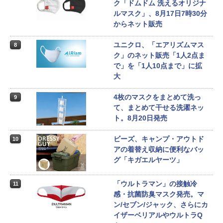
ク「ドムドム 洗えるオリジナ
ルマスク」、8月17日7時30分
からネット販売
ユニクロ、「エアリズムマス
8
ク」のネット販売「1人2点ま
で」を「1人10点まで」に拡
大
4枚のマスクをまとめて洗っ
9
て、まとめて干せる洗濯ネッ
ト。8月20日発売
ビーズ、キャンプ・アウトド
10
アの着替え収納に便利なバッ
グ「キガエルヤーツ」
「ウルトラマン」の接触冷
11
感・抗菌防臭マスク発売。マ
ン/セブン/ジャック、さらにカ
イザーベリアルやウルトラQ