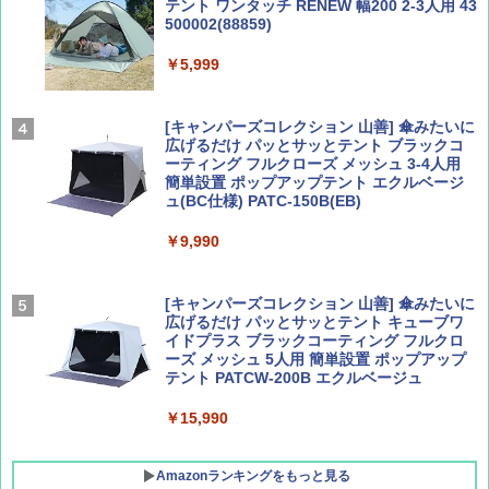
テント ワンタッチ RENEW 幅200 2-3人用 43
500002(88859)
Coyote No.89 特集 星野道夫 夢見る旅
A26 地球の歩き方 チェコ ポーランド スロヴ
ァキア 2026～2027 地球の歩き方A ヨーロッ
￥5,999
パ
￥1,540
￥2,277
[キャンパーズコレクション 山善] 傘みたいに
広げるだけ パッとサッとテント ブラックコ
ーティング フルクローズ メッシュ 3-4人用
簡単設置 ポップアップテント エクルベージ
AIRLINE（エアライン）2026年9月号【特
新しい日本地理 地図・統計・移動から読み
ュ(BC仕様) PATC-150B(EB)
集】ボーイング110周年を祝して！
解く (講談社現代新書)
￥9,990
￥1,760
￥1,540
[キャンパーズコレクション 山善] 傘みたいに
広げるだけ パッとサッとテント キューブワ
イドプラス ブラックコーティング フルクロ
ーズ メッシュ 5人用 簡単設置 ポップアップ
テント PATCW-200B エクルベージュ
￥15,990
Amazonランキングをもっと見る