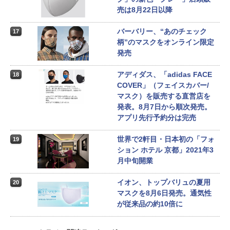
売は8月22日以降
バーバリー、“あのチェック
17
柄”のマスクをオンライン限定
発売
アディダス、「adidas FACE
18
COVER」（フェイスカバー/
マスク）を販売する直営店を
発表。8月7日から順次発売。
アプリ先行予約分は完売
世界で2軒目・日本初の「フォ
19
ション ホテル 京都」2021年3
月中旬開業
イオン、トップバリュの夏用
20
マスクを8月6日発売。通気性
が従来品の約10倍に