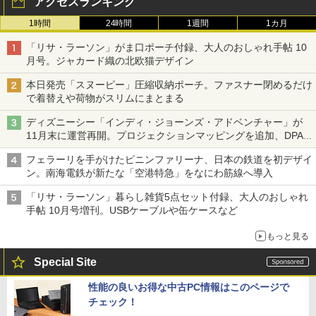
アクセスランキング
1時間
24時間
1週間
1カ月
「リサ・ラーソン」がま口ポーチ付録、大人のおしゃれ手帖 10
月号。ジャカード織の北欧猫デザイン
本日発売「スヌーピー」圧縮収納ポーチ。ファスナー閉めるだけ
で着替えや荷物がスリムにまとまる
ディズニーシー「インディ・ジョーンズ・アドベンチャー」が
11月末に運営再開。プロジェクションマッピングを追加、DPA
は1500円
フェラーリを手がけたピニンファリーナ、日本の鉄道を初デザイ
ン。南海電鉄が新たな「空港特急」をなにわ筋線へ導入
「リサ・ラーソン」暮らし雑貨5点セット付録、大人のおしゃれ
手帖 10月号増刊。USBケーブルや缶ケースなど
もっと見る
Special Site
性能の良いお得な中古PC情報はこのページで
チェック！