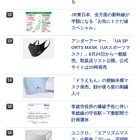
も
JR東日本、全方面の新幹線が
12
半額になる「お先にトクだ値
スペシャル」
アンダーアーマー、「UA SP
13
ORTS MASK（UAスポーツマ
スク）」8月24日から一般販
売。取扱店リスト公開。公式
サイトは10時発売
「ドラえもん」の接触冷感マ
14
スク発売。顔や後ろ姿の刺繍
入り
常総市役所の爆破予告に伴い
15
常総線の守谷駅～下妻駅間で
計画運休
ユニクロ、「エアリズムマス
16
ク」の新色「グレー」店頭販