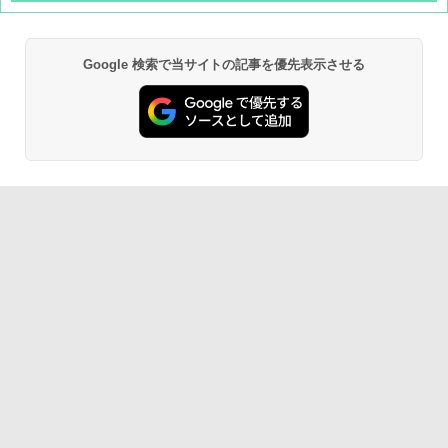
Google 検索で当サイトの記事を優先表示させる
BUNDOK(バンドック)ソロ ドーム 1 EX BDK
-08EX カーキ ソロキャンプ ポリエステル フ
レーム テント
￥14,800
GRANDOOR ステンレス保冷剤 2個セット 2
026リニューアル 急速冷凍 空間倍増 衛生的
コンパクト 保冷力長持ち
￥2,980
DEWEL パラソル 大型 ビーチ アウトドアパ
ラソル ガーデン サイトシート付 折りたたみ
防水 UVカット 4段階高さ調整 軽量 収納袋付
き
￥6,999