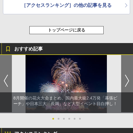
［アクセスランキング］の他の記事を見る
トップページに戻る
おすすめ記事
8月開催の花火大会まとめ。国内最大級2.4万発「幕張ビ
ーチ」や日本三大「長岡」など大型イベント目白押し！
●
●
●
●
●
●