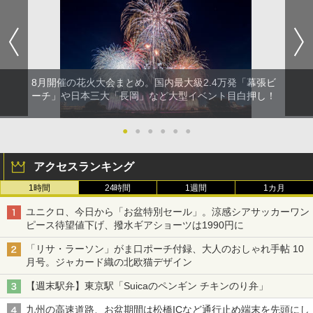
8月開催の花火大会まとめ。国内最大級2.4万発「幕張ビ
ーチ」や日本三大「長岡」など大型イベント目白押し！
●
●
●
●
●
●
アクセスランキング
1時間
24時間
1週間
1カ月
ユニクロ、今日から「お盆特別セール」。涼感シアサッカーワン
ピース待望値下げ、撥水ギアショーツは1990円に
「リサ・ラーソン」がま口ポーチ付録、大人のおしゃれ手帖 10
月号。ジャカード織の北欧猫デザイン
【週末駅弁】東京駅「Suicaのペンギン チキンのり弁」
九州の高速道路、お盆期間は松橋ICなど通行止め端末を先頭にし