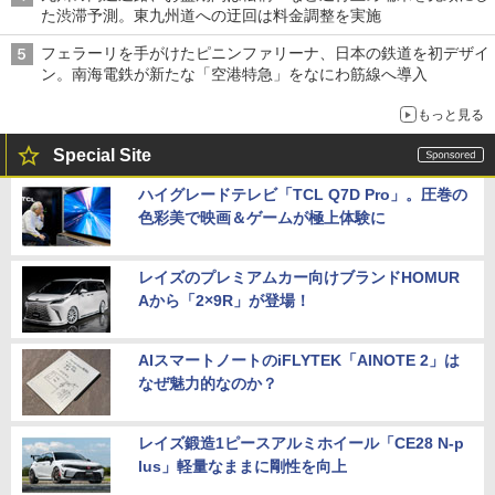
た渋滞予測。東九州道への迂回は料金調整を実施
フェラーリを手がけたピニンファリーナ、日本の鉄道を初デザイ
ン。南海電鉄が新たな「空港特急」をなにわ筋線へ導入
もっと見る
Special Site
ハイグレードテレビ「TCL Q7D Pro」。圧巻の
色彩美で映画＆ゲームが極上体験に
レイズのプレミアムカー向けブランドHOMUR
Aから「2×9R」が登場！
AIスマートノートのiFLYTEK「AINOTE 2」は
なぜ魅力的なのか？
レイズ鍛造1ピースアルミホイール「CE28 N-p
lus」軽量なままに剛性を向上