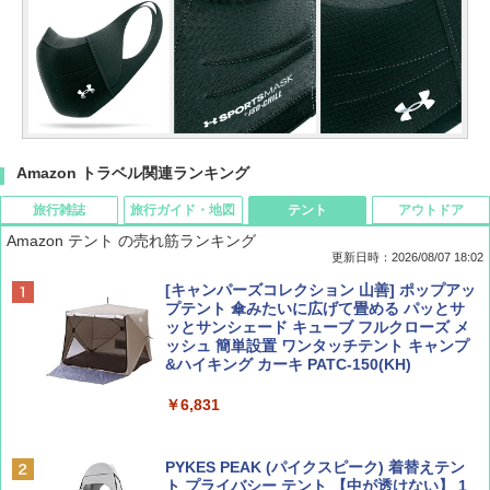
Amazon トラベル関連ランキング
旅行雑誌
旅行ガイド・地図
テント
アウトドア
Amazon テント の売れ筋ランキング
更新日時：2026/08/07 18:02
ディズニーファン ２０２６年 ９月号 [雑
僕が見た未来【完全版】
[キャンパーズコレクション 山善] ポップアッ
誌] (ＤＩＳＮＥＹ ＦＡＮ)
プテント 傘みたいに広げて畳める パッとサ
ッとサンシェード キューブ フルクローズ メ
￥0
ッシュ 簡単設置 ワンタッチテント キャンプ
￥713
&ハイキング カーキ PATC-150(KH)
￥6,831
BE-PAL(ビ-パル) 2026年 9 月号【特別付録:
D40 地球の歩き方 チェンマイ タイ北部の魅
SOTO ミニマル"旅"財布 ランダム2種】
力的な町 2026～2027 地球の歩き方D アジア
PYKES PEAK (パイクスピーク) 着替えテン
ト プライバシー テント 【中が透けない】 1
￥1,500
￥2,079