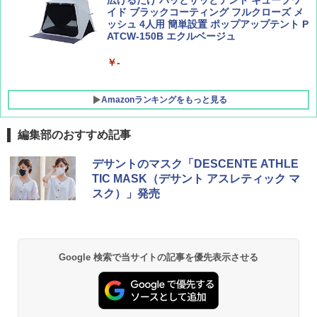
広げるだけ パッとサッとテント キューブワ
イド ブラックコーティング フルクローズ メ
ッシュ 4人用 簡単設置 ポップアップテント P
ATCW-150B エクルベージュ
￥-
Amazonランキングをもっと見る
編集部のおすすめ記事
DEWEL パラソル 大型 ビーチ アウトドアパ
デサントのマスク「DESCENTE ATHLE
ラソル ガーデン サイトシート付 折りたたみ
TIC MASK（デサント アスレティック マ
防水 UVカット 4段階高さ調整 軽量 収納袋付
スク）」発売
き
￥6,459
Google 検索で当サイトの記事を優先表示させる
GRANDOOR ステンレス保冷剤 2個セット 2
026リニューアル 急速冷凍 空間倍増 衛生的
コンパクト 保冷力長持ち
￥2,980