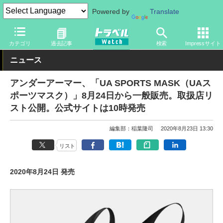
Powered by
Translate
トラベル Watch
旅のアイテム
その他
カテゴリ
過去記事
検索
Impressサイト
ニュース
アンダーアーマー、「UA SPORTS MASK（UAス
ポーツマスク）」8月24日から一般販売。取扱店リ
スト公開。公式サイトは10時発売
編集部：稲葉隆司
2020年8月23日 13:30
リスト
2020年8月24日 発売