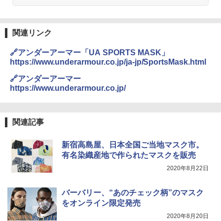
熊撃退スプレー 熊よけスプレー 熊スプレー
【日本企業販売】超強力クマ対策スプレー 30
関連リンク
0ml（連続噴射30秒）110ml（連続噴射15
秒）射程5～10m 安全ロック搭載 携帯収納袋
🔗アンダーアーマー「UA SPORTS MASK」
付き ヒグマ・イノシシ対策 自治体・教育機
https://www.underarmour.co.jp/ja-jp/SportsMask.html
関の購入実績 登山・キャンプ・アウトドア・
防災用品 長期保存可能 緊急時用 日本国内発
🔗アンダーアーマー
送
https://www.underarmour.co.jp/
￥3,680
関連記事
BUNDOK(バンドック)ソロ ドーム 1 EX BDK
-08EX カーキ ソロキャンプ ポリエステル フ
新宿高島屋、日本全国ご当地マスク市。
レーム ドーム型 テント
有名染織産地で作られたマスクを販売
￥14,800
2020年8月22日
着替えテント トイレテント 透けない【換気
バーバリー、“あのチェック柄”のマスク
通気窓付き】収納袋付き UVカット 防水 防災
をオンライン限定発売
コンパクト iimono117 (ブルー)
2020年8月20日