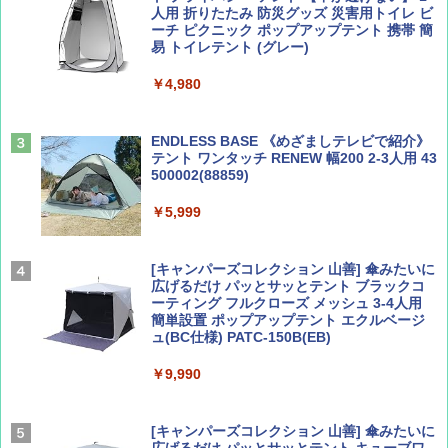
人用 折りたたみ 防災グッズ 災害用トイレ ビ
ーチ ピクニック ポップアップテント 携帯 簡
易 トイレテント (グレー)
山と溪谷 2026年8月号「南アルプス大全」
A09 地球の歩き方 イタリア 2026～2027 地
￥4,980
球の歩き方A ヨーロッパ
￥1,540
￥2,479
ENDLESS BASE 《めざましテレビで紹介》
テント ワンタッチ RENEW 幅200 2-3人用 43
500002(88859)
Coyote No.89 特集 星野道夫 夢見る旅
地球の歩き方 スター・ウォーズ
￥5,999
￥1,540
￥2,695
[キャンパーズコレクション 山善] 傘みたいに
広げるだけ パッとサッとテント ブラックコ
ーティング フルクローズ メッシュ 3-4人用
簡単設置 ポップアップテント エクルベージ
AIRLINE（エアライン）2026年9月号【特
A26 地球の歩き方 チェコ ポーランド スロヴ
ュ(BC仕様) PATC-150B(EB)
集】ボーイング110周年を祝して！
ァキア 2026～2027 地球の歩き方A ヨーロッ
パ
￥9,990
￥1,760
￥2,277
[キャンパーズコレクション 山善] 傘みたいに