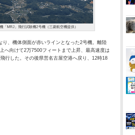
機「MRJ」飛行試験機2号機（三菱航空機提供）
り、機体側面が赤いラインとなった2号機。離陸
洋上へ向けて2万7500フィートまで上昇、最高速度は
h）で飛行した。その後県営名古屋空港へ戻り、12時18