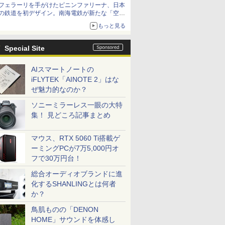
フェラーリを手がけたピニンファリーナ、日本
の鉄道を初デザイン。南海電鉄が新たな「空港
特急」をなにわ筋線へ導入
もっと見る
Special Site
AIスマートノートの
iFLYTEK「AINOTE 2」はな
ぜ魅力的なのか？
ソニーミラーレス一眼の大特
集！ 見どころ記事まとめ
マウス、RTX 5060 Ti搭載ゲ
ーミングPCが7万5,000円オ
フで30万円台！
総合オーディオブランドに進
化するSHANLINGとは何者
か？
鳥肌ものの「DENON
HOME」サウンドを体感し