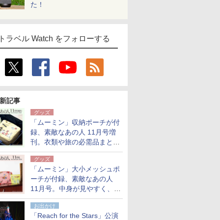
た！
トラベル Watch をフォローする
新記事
グッズ
「ムーミン」収納ポーチが付
録、素敵なあの人 11月号増
刊。衣類や旅の必需品まとま
る大小2個セット
グッズ
「ムーミン」大小メッシュポ
ーチが付録、素敵なあの人
11月号。中身が見やすく、温
泉スパにも使える
お出かけ
「Reach for the Stars」公演