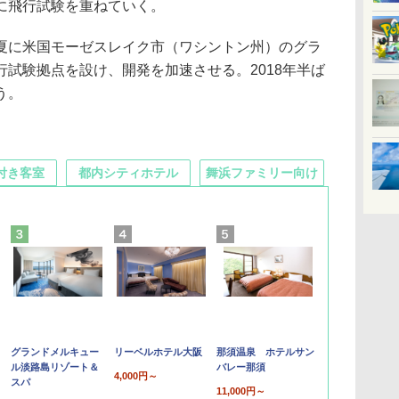
に飛行試験を重ねていく。
に米国モーゼスレイク市（ワシントン州）のグラ
試験拠点を設け、開発を加速させる。2018年半ば
う。
付き客室
都内シティホテル
舞浜ファミリー向け
グランドメルキュー
リーベルホテル大阪
那須温泉 ホテルサン
ル淡路島リゾート＆
バレー那須
4,000円～
スパ
11,000円～