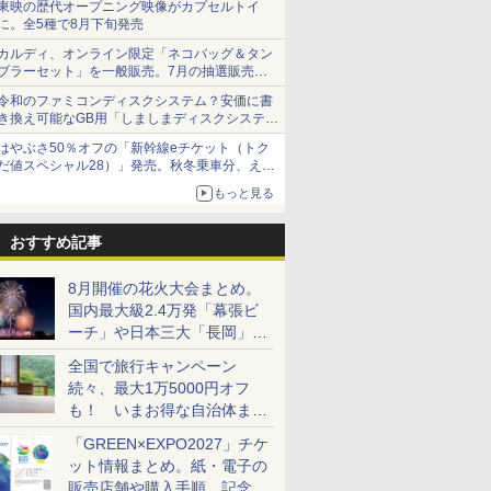
東映の歴代オープニング映像がカプセルトイ
に。全5種で8月下旬発売
カルディ、オンライン限定「ネコバッグ＆タン
ブラーセット」を一般販売。7月の抽選販売の
当選無効分
令和のファミコンディスクシステム？安価に書
き換え可能なGB用「しましまディスクシステ
ム」
はやぶさ50％オフの「新幹線eチケット（トク
だ値スペシャル28）」発売。秋冬乗車分、えき
ねっと限定
もっと見る
おすすめ記事
8月開催の花火大会まとめ。
国内最大級2.4万発「幕張ビ
ーチ」や日本三大「長岡」な
ど大型イベント目白押し！
全国で旅行キャンペーン
続々、最大1万5000円オフ
も！ いまお得な自治体まと
め
「GREEN×EXPO2027」チケ
ット情報まとめ。紙・電子の
販売店舗や購入手順、記念チ