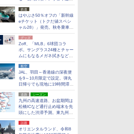
応援キャンペーン」
鉄道
はやぶさ50％オフの「新幹線
eチケット（トクだ値スペシ
ャル28）」発売。秋冬乗車
分、えきねっと限定
グッズ
Zoff、「MLB」6球団コラ
ボ。サングラス24種とチャー
ムにもなるメガネ拭きなど雑
貨24種
航空
JAL、羽田～香港線の深夜便
を9～10月限定で設定。弾丸
日帰りでも現地に19時間滞在
できる
道路
シーズン
九州の高速道路、お盆期間は
松橋ICなど通行止め端末を先
頭にした渋滞予測。東九州道
への迂回は料金調整を実施
話題
オリエンタルランド、令和8