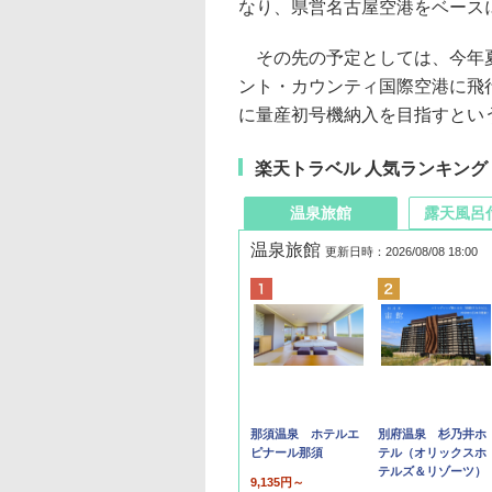
なり、県営名古屋空港をベース
その先の予定としては、今年夏
ント・カウンティ国際空港に飛行
に量産初号機納入を目指すとい
楽天トラベル 人気ランキング
温泉旅館
露天風呂
温泉旅館
更新日時：2026/08/08 18:00
那須温泉 ホテルエ
別府温泉 杉乃井ホ
ピナール那須
テル（オリックスホ
テルズ＆リゾーツ）
9,135円～