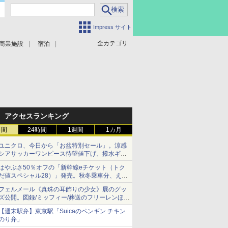
Impress サイト
全カテゴリ
商業施設
宿泊
アクセスランキング
時間
24時間
1週間
1カ月
ユニクロ、今日から「お盆特別セール」。涼感
シアサッカーワンピース待望値下げ、撥水ギア
ショーツは1990円に
はやぶさ50％オフの「新幹線eチケット（トク
だ値スペシャル28）」発売。秋冬乗車分、えき
ねっと限定
フェルメール《真珠の耳飾りの少女》展のグッ
ズ公開。図録/ミッフィー/葬送のフリーレンほ
か、注目ブランドコラボが実現
【週末駅弁】東京駅「Suicaのペンギン チキン
のり弁」