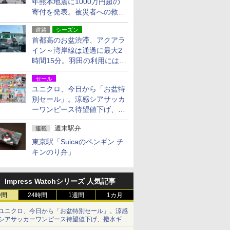
年熊本地震に1000万円超の
寄付を発表。被災者への救援
活動・復旧支援
道路
シーズン
首都高のお盆渋滞、アクアラ
イン～湾岸線は通過に最大2
時間15分。羽田の利用には
「空港西出口」の利用検討を
セール
ユニクロ、今日から「お盆特
別セール」。涼感シアサッカ
ーワンピース待望値下げ、撥
水ギアショーツは1990円に
週末駅弁
連載
東京駅「Suicaのペンギン チ
キンのり弁」
Impress Watchシリーズ 人気記事
時間
24時間
1週間
1カ月
ユニクロ、今日から「お盆特別セール」。涼感
シアサッカーワンピース待望値下げ、撥水ギア
ショーツは1990円に