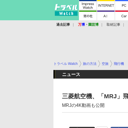
過去記事
万
博
・
園芸博
取材記事
トラベル Watch
旅の方法
空旅
飛行機
ニュース
三菱航空機、「MRJ」
MRJの4K動画も公開