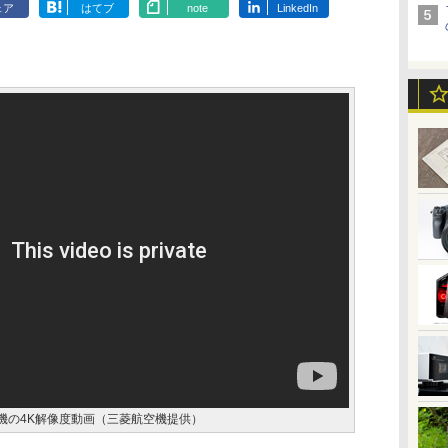
ェア
はてブ
note
LinkedIn
機の4K解像度動画（三菱航空機提供）