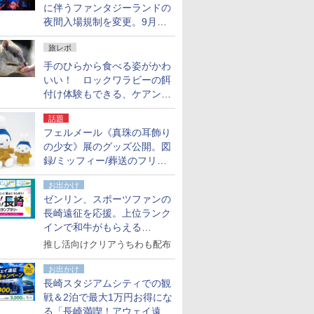
に伴うファンタジーランドの
夜間入場規制を変更。9月か
ら18時50分～20時ごろに
旅レポ
手のひらから食べる姿がかわ
いい！ ロックワラビーの餌
付け体験もできる、ケアンズ
でアサートン高原の日本語ガ
話題
イド付きツアーに参加してみ
フェルメール《真珠の耳飾り
た
の少女》展のグッズ公開。図
録/ミッフィー/葬送のフリー
レンほか、注目ブランドコラ
お出かけ
ボが実現
ゼンリン、スポーツファンの
長崎遠征を応援。上位ランク
インで和牛がもらえる
「GO！GO！長崎スタンプラ
推し活向けクリアうちわも配布
リー」
お出かけ
長崎スタジアムシティでの観
戦＆2泊で最大1万円お得にな
る「長崎満喫！アウェイ遠征