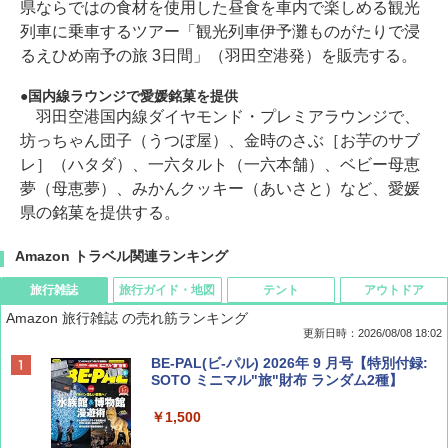
県ならではの食材を使用した昼食を車内で楽しめる観光
列車に乗車するツアー「観光列車伊予灘ものがたりで浸
るえひめ南予の旅 3日間」（羽田空港発）を販売する。
国内線ラウンジで愛媛銘菓を提供
羽田空港国内線ダイヤモンド・プレミアラウンジで、
坊っちゃん団子（うつぼ屋）、金時のさぶ［お芋のサブ
レ］（ハタダ）、一六タルト（一六本舗）、ベビー母恵
夢（母恵夢）、みかんクッキー（あいさと）など、愛媛
県の銘菓を提供する。
Amazon トラベル関連ランキング
旅行雑誌
旅行ガイド・地図
テント
アウトドア
Amazon 旅行雑誌 の売れ筋ランキング
更新日時：2026/08/08 18:02
BE-PAL(ビ-パル) 2026年 9 月号【特別付録:
SOTO ミニマル"旅"財布 ランダム2種】
￥1,500