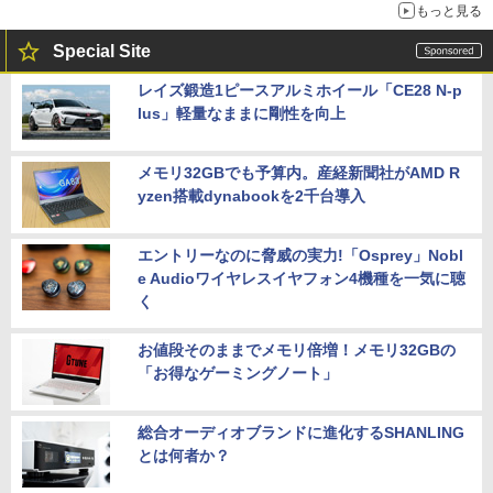
もっと見る
Special Site
レイズ鍛造1ピースアルミホイール「CE28 N-p
lus」軽量なままに剛性を向上
メモリ32GBでも予算内。産経新聞社がAMD R
yzen搭載dynabookを2千台導入
エントリーなのに脅威の実力!「Osprey」Nobl
e Audioワイヤレスイヤフォン4機種を一気に聴
く
お値段そのままでメモリ倍増！メモリ32GBの
「お得なゲーミングノート」
総合オーディオブランドに進化するSHANLING
とは何者か？