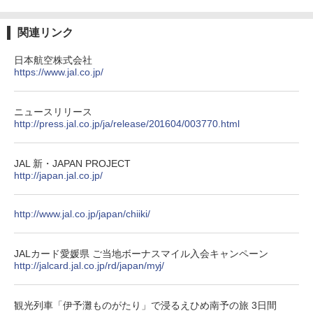
￥2,980
￥2,479
関連リンク
ENDLESS BASE 《めざましテレビで紹介》
テント ワンタッチ RENEW 幅200 2-3人用 43
BUNDOK(バンドック)ソロ ドーム 1 EX BDK
500002(88859)
-08EX カーキ ソロキャンプ ポリエステル フ
日本航空株式会社
レーム ドーム型 テント
https://www.jal.co.jp/
A26 地球の歩き方 チェコ ポーランド スロヴ
ァキア 2026～2027 地球の歩き方A ヨーロッ
￥5,999
パ
￥-
ニュースリリース
￥2,277
http://press.jal.co.jp/ja/release/201604/003770.html
[キャンパーズコレクション 山善] 傘みたいに
広げるだけ パッとサッとテント ブラックコ
DEWEL パラソル 大型 ビーチ アウトドアパ
ーティング フルクローズ メッシュ 3-4人用
ラソル ガーデン サイトシート付 折りたたみ
簡単設置 ポップアップテント エクルベージ
防水 UVカット 4段階高さ調整 軽量 収納袋付
新しい日本地理 地図・統計・移動から読み
JAL 新・JAPAN PROJECT
ュ(BC仕様) PATC-150B(EB)
き
解く (講談社現代新書)
http://japan.jal.co.jp/
￥9,990
￥6,459
￥1,540
http://www.jal.co.jp/japan/chiiki/
[キャンパーズコレクション 山善] 傘みたいに
ポインターライト 強力 小型 緑色/赤色/青紫色
広げるだけ パッとサッとテント キューブワ
USB充電式 高精度 超長距離照射 長時間使用
JALカード愛媛県 ご当地ボーナスマイル入会キャンペーン
イド ブラックコーティング フルクローズ メ
可能 安全ロック付き 高安全性 金属製耐久 コ
http://jalcard.jal.co.jp/rd/japan/myj/
ッシュ 4人用 簡単設置 ポップアップテント P
ンパクト多機能設計 持ち運び便利 アウトド
ATCW-150B エクルベージュ
ア/オフィス/教育現場/展示会用 緑
観光列車「伊予灘ものがたり」で浸るえひめ南予の旅 3日間
￥-
￥1,180