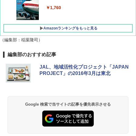
￥1,760
Amazonランキングをもっと見る
（編集部：稲葉隆司）
D40 地球の歩き方 チェンマイ タイ北部の魅
[キャンパーズコレクション 山善] ポップアッ
熊撃退スプレー 熊よけスプレー 熊スプレー
編集部のおすすめ記事
力的な町 2026～2027 地球の歩き方D アジア
プテント 傘みたいに広げて畳める パッとサ
【日本企業販売】超強力クマ対策スプレー 30
ッとサンシェード キューブ フルクローズ メ
0ml（連続噴射30秒）110ml（連続噴射15
JAL、地域活性化プロジェクト「JAPAN
ッシュ 簡単設置 ワンタッチテント キャンプ
秒）射程5～10m 安全ロック搭載 携帯収納袋
￥2,079
PROJECT」の2016年3月は東北
&ハイキング カーキ PATC-150(KH)
付き ヒグマ・イノシシ対策 自治体・教育機
関の購入実績 登山・キャンプ・アウトドア・
防災用品 長期保存可能 緊急時用 日本国内発
￥6,830
送
地球の歩き方 スター・ウォーズ
￥3,680
PYKES PEAK (パイクスピーク) 着替えテン
￥2,695
Google 検索で当サイトの記事を優先表示させる
ト プライバシー テント 【中が透けない】 1
人用 折りたたみ 防災グッズ 災害用トイレ ビ
ーチ ピクニック ポップアップテント 携帯 簡
GRANDOOR ステンレス保冷剤 2個セット 2
易 トイレテント (グレー)
026リニューアル 急速冷凍 空間倍増 衛生的
コンパクト 保冷力長持ち
A09 地球の歩き方 イタリア 2026～2027 地
￥4,980
球の歩き方A ヨーロッパ