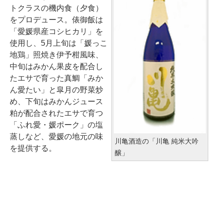
トクラスの機内食（夕食）
をプロデュース。俵御飯は
「愛媛県産コシヒカリ」を
使用し、5月上旬は「媛っこ
地鶏」照焼き伊予柑風味、
中旬はみかん果皮を配合し
たエサで育った真鯛「みか
ん愛たい」と皐月の野菜炒
め、下旬はみかんジュース
粕が配合されたエサで育つ
「ふれ愛・媛ポーク」の塩
蒸しなど、愛媛の地元の味
川亀酒造の「川亀 純米大吟
を提供する。
醸」