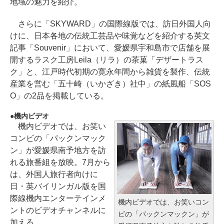
地域の魅力を紹介。
さらに「SKYWARD」の国際線版では、訪日外国人向
けに、日本各地の伝統工芸品や味覚などを紹介する英文
記事「Souvenir」において、愛媛県宇和島市で店舗を展
開するラスク工房Leila（リラ）の茶菓「デザートラス
ク」と、江戸時代初期の寛永年間から雑貨を製作、伝統
産業を営む「五十崎（いかざき）社中」の紙風船「SOS
O」の2品を掲載している。
機内ビデオ
機内ビデオでは、お笑い
コンビの「パックンマック
ン」が愛媛県南予地方を訪
れる旅番組を放映。7月から
は、外国人旅行者向けに
日・英バイリンガル版を国
際線機内エンターテインメ
機内ビデオでは、お笑いコン
ントのビデオチャンネルに
ビの「パックンマックン」が
加える。