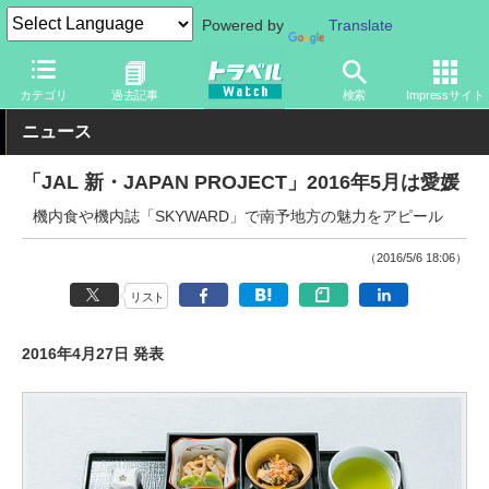
Powered by
Translate
トラベル Watch
旅の方法
空旅
飛行機
カテゴリ
過去記事
検索
Impressサイト
ニュース
「JAL 新・JAPAN PROJECT」2016年5月は愛媛
機内食や機内誌「SKYWARD」で南予地方の魅力をアピール
（2016/5/6 18:06）
リスト
2016年4月27日 発表