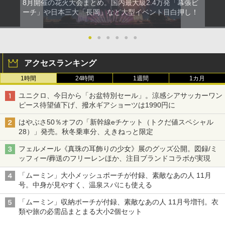
8月開催の花火大会まとめ。国内最大級2.4万発「幕張ビ
ーチ」や日本三大「長岡」など大型イベント目白押し！
●
●
●
●
●
●
アクセスランキング
1時間
24時間
1週間
1カ月
ユニクロ、今日から「お盆特別セール」。涼感シアサッカーワン
ピース待望値下げ、撥水ギアショーツは1990円に
はやぶさ50％オフの「新幹線eチケット（トクだ値スペシャル
28）」発売。秋冬乗車分、えきねっと限定
フェルメール《真珠の耳飾りの少女》展のグッズ公開。図録/ミ
ッフィー/葬送のフリーレンほか、注目ブランドコラボが実現
「ムーミン」大小メッシュポーチが付録、素敵なあの人 11月
号。中身が見やすく、温泉スパにも使える
「ムーミン」収納ポーチが付録、素敵なあの人 11月号増刊。衣
類や旅の必需品まとまる大小2個セット