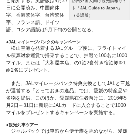
ど紹介する。英語版は4月27
訪日外国人向け観光情報サイ
日に公開済み、中国簡体
ト「JAL Guide to Japan」
字、香港繁体字、台湾繁体
（英語版）
字、フランス語、ドイツ
語、ロシア語版は5月下旬の公開となる。
JALマイレージバンクのキャンペーン
松山空港を発着するJALグループ便に、フライトマイ
ル積算対象運賃で搭乗することで、抽選で100名に1000
マイル、または「大和屋本店」の1泊2食付き宿泊券を1
組2名にプレゼント。
また、JALマイレージバンク特典交換としてJALと三越
が運営する「とっておきの逸品」では、愛媛の特産品や
名物を提供。このほか、愛媛県在住者向けに、2016年5
月2日～31日に新規にJALカードに入会することで1000
マイルをプレゼントするキャンペーンを実施する。
観光列車ツアー
ジャルパックでは車窓から伊予灘を眺めながら、愛媛