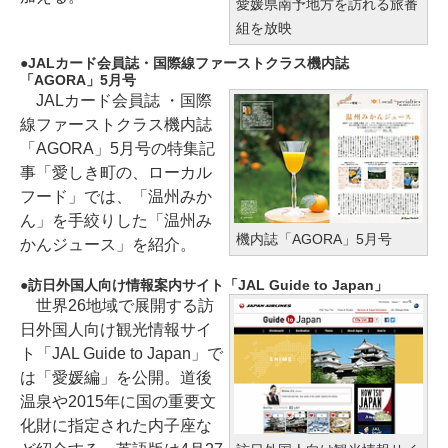
愛媛県南予地方を訪れる旅番
組を放映
JALカード会員誌・国際線ファーストクラス機内誌
「AGORA」5月号
JALカード会員誌 ・国際
線ファーストクラス機内誌
「AGORA」5月号の特集記
事「愛しき町の、ローカル
フード」では、「温州みか
ん」を手絞りした「温州み
機内誌「AGORA」5月号
かんジュース」を紹介。
訪日外国人向け情報案内サイト「JAL Guide to Japan」
世界26地域で展開する訪
日外国人向け観光情報サイ
ト「JAL Guide to Japan」で
は「愛媛編」を公開。道後
温泉や2015年に国の重要文
化財に指定された内子座な