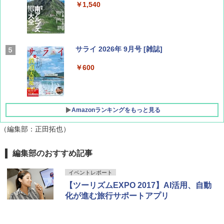
￥1,540
サライ 2026年 9月号 [雑誌]
￥600
Amazonランキングをもっと見る
（編集部：正田拓也）
地球の歩き方 スター・ウォーズ
[キャンパーズコレクション 山善] ポップアッ
DEWEL パラソル 大型 ビーチ アウトドアパ
編集部のおすすめ記事
プテント 傘みたいに広げて畳める パッとサ
ラソル ガーデン サイトシート付 折りたたみ
ッとサンシェード キューブ フルクローズ メ
防水 UVカット 4段階高さ調整 軽量 収納袋付
￥2,695
イベントレポート
ッシュ 簡単設置 ワンタッチテント キャンプ
き
【ツーリズムEXPO 2017】AI活用、自動
&ハイキング カーキ PATC-150(KH)
￥6,459
化が進む旅行サポートアプリ
￥6,841
D40 地球の歩き方 チェンマイ タイ北部の魅
力的な町 2026～2027 地球の歩き方D アジア
GRANDOOR ステンレス保冷剤 2個セット 2