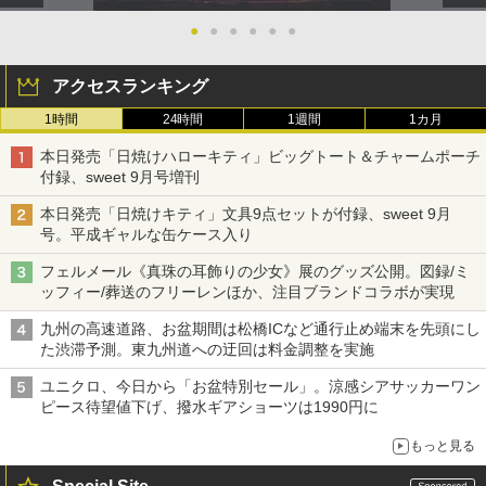
●
●
●
●
●
●
アクセスランキング
1時間
24時間
1週間
1カ月
本日発売「日焼けハローキティ」ビッグトート＆チャームポーチ
付録、sweet 9月号増刊
本日発売「日焼けキティ」文具9点セットが付録、sweet 9月
号。平成ギャルな缶ケース入り
フェルメール《真珠の耳飾りの少女》展のグッズ公開。図録/ミ
ッフィー/葬送のフリーレンほか、注目ブランドコラボが実現
九州の高速道路、お盆期間は松橋ICなど通行止め端末を先頭にし
た渋滞予測。東九州道への迂回は料金調整を実施
ユニクロ、今日から「お盆特別セール」。涼感シアサッカーワン
ピース待望値下げ、撥水ギアショーツは1990円に
もっと見る