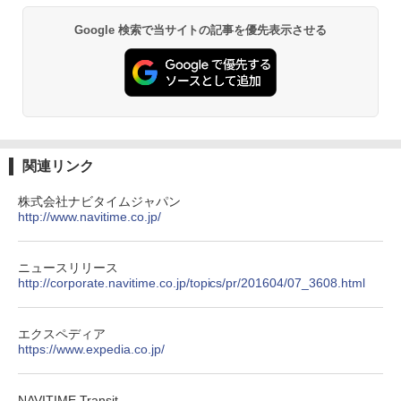
ENDLESS BASE 《めざましテレビで紹介》
026リニューアル 急速冷凍 空間倍増 衛生的
テント ワンタッチ RENEW 幅200 2-3人用 43
コンパクト 保冷力長持ち
Google 検索で当サイトの記事を優先表示させる
￥2,079
500002(88859)
￥2,980
￥5,999
A09 地球の歩き方 イタリア 2026～2027 地
球の歩き方A ヨーロッパ
Across やわらか保冷剤 日本製 固まらない 1
PYKES PEAK (パイクスピーク) 着替えテン
1cm ソフト 2個セット (2個セット)
￥2,479
ト プライバシー テント 【中が透けない】 1
人用 折りたたみ 防災グッズ 災害用トイレ ビ
￥680
関連リンク
ーチ ピクニック ポップアップテント 携帯 簡
易 トイレテント (オリーブ)
株式会社ナビタイムジャパン
A26 地球の歩き方 チェコ ポーランド スロヴ
http://www.navitime.co.jp/
ァキア 2026～2027 地球の歩き方A ヨーロッ
￥4,836
熊撃退スプレー 熊よけスプレー 熊スプレー
パ
【日本企業販売】超強力クマ対策スプレー 30
0ml（連続噴射30秒）110ml（連続噴射15
ニュースリリース
￥2,277
秒）射程5～10m 安全ロック搭載 携帯収納袋
[キャンパーズコレクション 山善] 傘みたいに
http://corporate.navitime.co.jp/topics/pr/201604/07_3608.html
付き ヒグマ・イノシシ対策 自治体・教育機
広げるだけ パッとサッとテント ブラックコ
関の購入実績 登山・キャンプ・アウトドア・
ーティング フルクローズ メッシュ 3-4人用
防災用品 長期保存可能 緊急時用 日本国内発
簡単設置 ポップアップテント エクルベージ
04 地球の歩き方 島旅 利尻 礼文 天売島 焼尻
送
エクスペディア
ュ(BC仕様) PATC-150B(EB)
島 5訂版
https://www.expedia.co.jp/
￥3,680
￥9,990
￥1,833
NAVITIME Transit