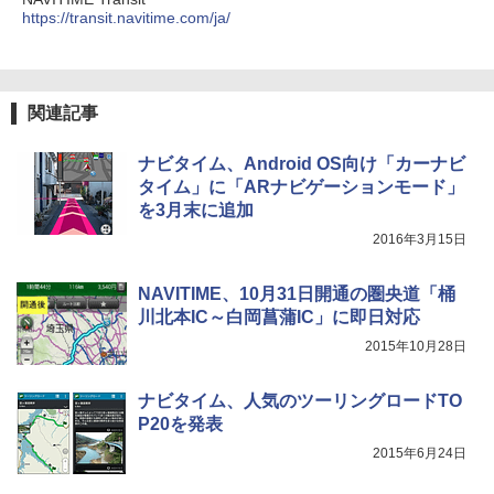
https://transit.navitime.com/ja/
ポインターライト 強力 小型 緑色/赤色/青紫色
[キャンパーズコレクション 山善] 傘みたいに
USB充電式 高精度 超長距離照射 長時間使用
広げるだけ パッとサッとテント キューブワ
可能 安全ロック付き 高安全性 金属製耐久 コ
イド ブラックコーティング フルクローズ メ
ンパクト多機能設計 持ち運び便利 アウトド
ッシュ 4人用 簡単設置 ポップアップテント P
ア/オフィス/教育現場/展示会用 緑
ATCW-150B エクルベージュ
関連記事
￥1,180
￥-
ナビタイム、Android OS向け「カーナビ
タイム」に「ARナビゲーションモード」
を3月末に追加
2016年3月15日
NAVITIME、10月31日開通の圏央道「桶
川北本IC～白岡菖蒲IC」に即日対応
2015年10月28日
ナビタイム、人気のツーリングロードTO
P20を発表
2015年6月24日