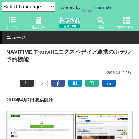
Powered by
Translate
トラベル Watch
旅の方法
空旅
空港
カテゴリ
過去記事
検索
Impressサイト
ニュース
NAVITIME Transitにエクスペディア連携のホテル
予約機能
（2016/4/8 12:23）
リスト
2016年4月7日 提供開始