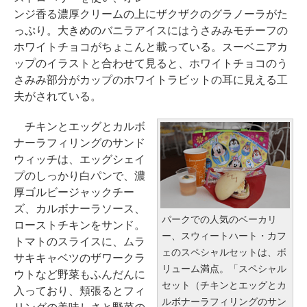
ンジ香る濃厚クリームの上にザクザクのグラノーラがた
っぷり。大きめのバニラアイスにはうさみみモチーフの
ホワイトチョコがちょこんと載っている。スーベニアカ
ップのイラストと合わせて見ると、ホワイトチョコのう
さみみ部分がカップのホワイトラビットの耳に見える工
夫がされている。
チキンとエッグとカルボ
ナーラフィリングのサンド
ウィッチは、エッグシェイ
プのしっかり白パンで、濃
厚ゴルビージャックチー
ズ、カルボナーラソース、
パークでの人気のベーカリ
ローストチキンをサンド。
ー、スウィートハート・カフ
トマトのスライスに、ムラ
ェのスペシャルセットは、ボ
サキキャベツのザワークラ
リューム満点。「スペシャル
ウトなど野菜もふんだんに
セット（チキンとエッグとカ
入っており、頬張るとフィ
ルボナーラフィリングのサン