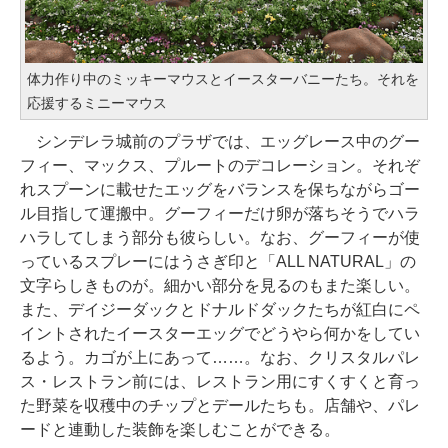
体力作り中のミッキーマウスとイースターバニーたち。それを
応援するミニーマウス
シンデレラ城前のプラザでは、エッグレース中のグー
フィー、マックス、プルートのデコレーション。それぞ
れスプーンに載せたエッグをバランスを保ちながらゴー
ル目指して運搬中。グーフィーだけ卵が落ちそうでハラ
ハラしてしまう部分も彼らしい。なお、グーフィーが使
っているスプレーにはうさぎ印と「ALL NATURAL」の
文字らしきものが。細かい部分を見るのもまた楽しい。
また、デイジーダックとドナルドダックたちが紅白にペ
イントされたイースターエッグでどうやら何かをしてい
るよう。カゴが上にあって……。なお、クリスタルパレ
ス・レストラン前には、レストラン用にすくすくと育っ
た野菜を収穫中のチップとデールたちも。店舗や、パレ
ードと連動した装飾を楽しむことができる。