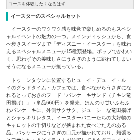
コースを体験したくなるはず
イースターのスペシャルセット
イースターのワクワク感を味覚で楽しめるのもスペシ
ャルイベントの魅力の一つ。メインディッシュから、食
べ歩きスイーツまで「ディズニー・イースター」を味わ
えるスペシャルメニューが15種類登場。ポップでかわい
く、思わずその美味しさにうさぎのように跳ねてしまい
そうになるメニューが揃っている。
トゥーンタウンに位置するヒューイ・デューイ・ルー
イのグッドタイム・カフェでは、食べながらうさぎにな
れるとっておきのフード「パンケーキサンド（チキン竜
田揚げ）」（単品660円）を発売。ほんのり甘いふわふ
わパンケーキに、外側サクサク、ジューシーな竜田揚げ
とシャッキリレタス、イースターバニーたちの大好物の
キャロットの千切りなどが挟まれた食べごたえのある一
品。パッケージにうさぎの口元が描かれており、頬張る