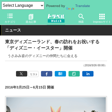
Powered by
Translate
トラベル Watch
地域
国内旅行
関東
カテゴリ
過去記事
検索
Impressサイト
ニュース
東京ディズニーランド、春の訪れをお祝いする
「ディズニー・イースター」開催
うさみみ姿のディズニーの仲間たちに会える
（2016/3/26 00:00）
リスト
2016年3月25日～6月15日 開催