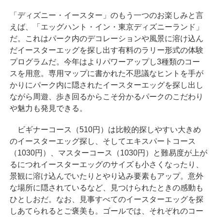
「ディズニー・イースター」のもう一つのお楽しみと言
えば、「エッグハント・イン・東京ディズニーランド」
だ。これはパーク内のデコレーションや風景に溶け込ん
だイースターエッグを探し出す有料のラリー形式の体験
プログラムだ。今年はよりパワーアップし3種類のコー
スを用意。専用マップに書かれた不思議なヒントを手が
かりにパーク内に隠されたイースターエッグを探し出し
ながら周遊、歩き回るからこそ分かるパークのこだわり
や魅力も発見できる。
ビギナーコース（510円）は比較的探しやすい大きめ
のイースターエッグ探し、そしてエキスパートコース
（1030円）、マスターコース（1030円）と難易度が上が
るにつれイースターエッグのサイズも小さくなったり、
景観に溶け込んでいたりとやり込み要素もアップ。意外
な場所に隠されているなど、見つけられたときの感動も
ひとしおだ。なお、見事すべてのイースターエッグを探
しあてられるとご褒美も。ゴールでは、それぞれのコー