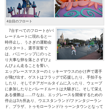
4台目のフロート
7台すべてのフロートがパ
レードルートに現れると一
時停止し、うさぎの運動会
がスタート。選手宣誓で
は、バニーシップにのっと
り大事な卵を落とさずぴょ
んぴょん走ることを誓い、
エッグレースマスターのミッキーマウスのかけ声で選手
が飛び出す。ゲストはフラッグで応援したり、手拍子を
したり、そしてチアガールタイムに入ったり、ウェーブ
に参加したりとパレードルートは大騒ぎに。そして栄え
ある優勝は……!? なお、エッグレースを開催するための
停止は3カ所あり、ウエスタンランド/ファンタジーラン
ド、プラザ、トゥモローランド/トゥーンタウンとなって