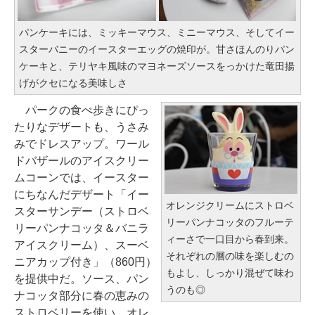
パンケーキには、ミッキーマウス、ミニーマウス、そしてイー
スターバニーのイースターエッグの焼印が。甘さほんのりパン
ケーキと、テリヤキ風味のマヨネーズソースをっかけた竜田揚
げがクセになる美味しさ
パークの食べ歩きにぴっ
たりなデザートも、うさみ
みでドレスアップ。ワール
ドバザールのアイスクリー
ムコーンでは、イースター
にちなんだデザート「イー
オレンジクリームにストロベ
スターサンデー（ストロベ
リーパンナコッタのフルーテ
リーパンナコッタ＆バニラ
ィーさで一口目から春到来。
アイスクリーム）、スーベ
それぞれの層の味を楽しむの
ニアカップ付き」（860円）
もよし、しっかり混ぜて味わ
を提供中だ。ソース、パン
うのも◎
ナコッタ部分に春の恵みの
ストロベリーを使い、オレ