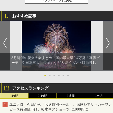
おすすめ記事
8月開催の花火大会まとめ。国内最大級2.4万発「幕張ビ
ーチ」や日本三大「長岡」など大型イベント目白押し！
●
●
●
●
●
●
アクセスランキング
1時間
24時間
1週間
1カ月
ユニクロ、今日から「お盆特別セール」。涼感シアサッカーワン
ピース待望値下げ、撥水ギアショーツは1990円に