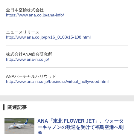
￥3,680
全日本空輸株式会社
https://www.ana.co.jp/ana-info/
DEWEL パラソル 大型 ビーチ アウトドアパ
ラソル ガーデン サイトシート付 折りたたみ
防水 UVカット 4段階高さ調整 軽量 収納袋付
ニュースリリース
き
http://www.ana.co.jp/pr/16_0103/15-108.html
￥6,459
株式会社ANA総合研究所
http://www.ana-ri.co.jp/
着替えテント トイレテント 透けない【換気
通気窓付き】収納袋付き UVカット 防水 防災
コンパクト iimono117 (ブルー)
ANAバーチャルハリウッド
http://www.ana-ri.co.jp/business/virtual_hollywood.html
￥3,080
関連記事
ANA「東北 FLOWER JET」、ウォータ
ーキャノンの歓迎を受けて福島空港へ到
着