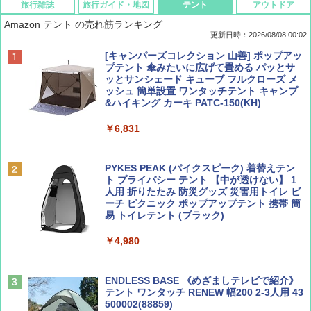
旅行雑誌
旅行ガイド・地図
テント
アウトドア
Amazon テント の売れ筋ランキング
更新日時：2026/08/08 00:02
BE-PAL(ビ-パル) 2026年 9 月号【特別付録:
D40 地球の歩き方 チェンマイ タイ北部の魅
[キャンパーズコレクション 山善] ポップアッ
SOTO ミニマル"旅"財布 ランダム2種】
力的な町 2026～2027 地球の歩き方D アジア
プテント 傘みたいに広げて畳める パッとサ
ッとサンシェード キューブ フルクローズ メ
ッシュ 簡単設置 ワンタッチテント キャンプ
￥1,500
￥2,079
&ハイキング カーキ PATC-150(KH)
￥6,831
ディズニーファン ２０２６年 ９月号 [雑
地球の歩き方 スター・ウォーズ
誌] (ＤＩＳＮＥＹ ＦＡＮ)
PYKES PEAK (パイクスピーク) 着替えテン
￥2,695
ト プライバシー テント 【中が透けない】 1
￥713
人用 折りたたみ 防災グッズ 災害用トイレ ビ
ーチ ピクニック ポップアップテント 携帯 簡
易 トイレテント (ブラック)
山と溪谷 2026年8月号「南アルプス大全」
僕が見た未来【完全版】
￥4,980
￥1,540
￥0
ENDLESS BASE 《めざましテレビで紹介》
テント ワンタッチ RENEW 幅200 2-3人用 43
500002(88859)