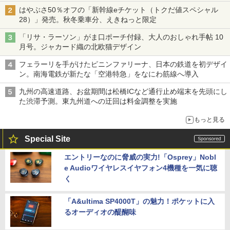
はやぶさ50％オフの「新幹線eチケット（トクだ値スペシャル
28）」発売。秋冬乗車分、えきねっと限定
「リサ・ラーソン」がま口ポーチ付録、大人のおしゃれ手帖 10
月号。ジャカード織の北欧猫デザイン
フェラーリを手がけたピニンファリーナ、日本の鉄道を初デザイ
ン。南海電鉄が新たな「空港特急」をなにわ筋線へ導入
九州の高速道路、お盆期間は松橋ICなど通行止め端末を先頭にし
た渋滞予測。東九州道への迂回は料金調整を実施
もっと見る
Special Site
エントリーなのに脅威の実力!「Osprey」Nobl
e Audioワイヤレスイヤフォン4機種を一気に聴
く
「A&ultima SP4000T」の魅力！ポケットに入
るオーディオの醍醐味