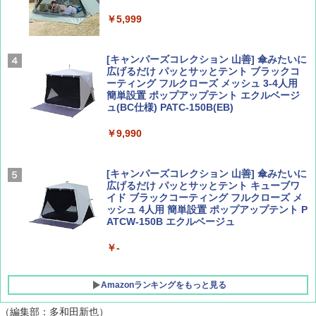
Coyote No.89 特集 星野道夫 夢見る旅
A26 地球の歩き方 チェコ ポーランド スロヴ
ァキア 2026～2027 地球の歩き方A ヨーロッ
￥5,999
パ
￥1,540
￥2,277
[キャンパーズコレクション 山善] 傘みたいに
広げるだけ パッとサッとテント ブラックコ
ーティング フルクローズ メッシュ 3-4人用
簡単設置 ポップアップテント エクルベージ
AIRLINE（エアライン）2026年9月号【特
A09 地球の歩き方 イタリア 2026～2027 地
ュ(BC仕様) PATC-150B(EB)
集】ボーイング110周年を祝して！
球の歩き方A ヨーロッパ
￥9,990
￥1,760
￥2,479
[キャンパーズコレクション 山善] 傘みたいに
広げるだけ パッとサッとテント キューブワ
イド ブラックコーティング フルクローズ メ
ッシュ 4人用 簡単設置 ポップアップテント P
ATCW-150B エクルベージュ
￥-
Amazonランキングをもっと見る
（編集部：多和田新也）