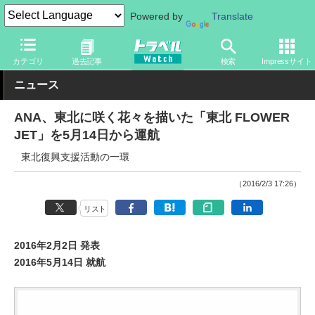
Powered by
Translate
トラベル Watch
旅の方法
空旅
飛行機
カテゴリ
過去記事
検索
Impressサイト
ニュース
ANA、東北に咲く花々を描いた「東北 FLOWER
JET」を5月14日から運航
東北復興支援活動の一環
（2016/2/3 17:26）
リスト
2016年2月2日 発表
2016年5月14日 就航