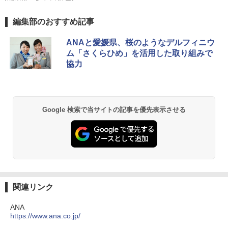
GRANDOOR ステンレス保冷剤 2個セット 2
編集部のおすすめ記事
026リニューアル 急速冷凍 空間倍増 衛生的
コンパクト 保冷力長持ち
ANAと愛媛県、桜のようなデルフィニウ
ム「さくらひめ」を活用した取り組みで
￥2,980
協力
BUNDOK(バンドック)ソロ ドーム 1 EX BDK
-08EX カーキ ソロキャンプ ポリエステル フ
レーム ドーム型 テント
Google 検索で当サイトの記事を優先表示させる
￥14,800
熊撃退スプレー 熊よけスプレー 熊スプレー
【日本企業販売】超強力クマ対策スプレー 30
0ml（連続噴射30秒）110ml（連続噴射15
秒）射程5～10m 安全ロック搭載 携帯収納袋
付き ヒグマ・イノシシ対策 自治体・教育機
関連リンク
関の購入実績 登山・キャンプ・アウトドア・
防災用品 長期保存可能 緊急時用 日本国内発
ANA
送
https://www.ana.co.jp/