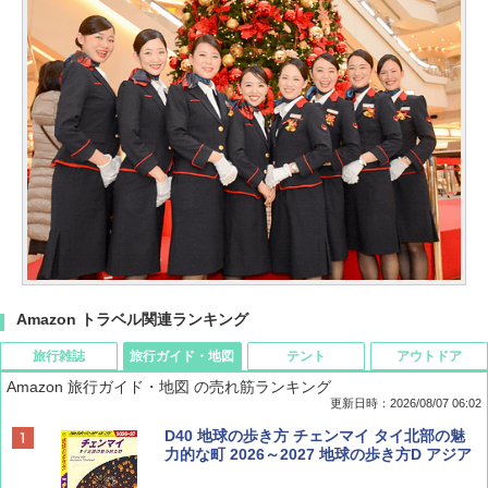
Amazon トラベル関連ランキング
旅行雑誌
旅行ガイド・地図
テント
アウトドア
Amazon 旅行ガイド・地図 の売れ筋ランキング
更新日時：2026/08/07 06:02
ディズニーファン ２０２６年 ９月号 [雑
D40 地球の歩き方 チェンマイ タイ北部の魅
誌] (ＤＩＳＮＥＹ ＦＡＮ)
力的な町 2026～2027 地球の歩き方D アジア