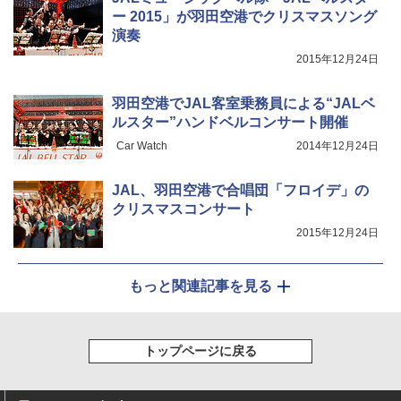
0B エクルベージュ
ア/オフィス/教育現場/展示会用 緑
ー 2015」が羽田空港でクリスマスソング
￥10,990
￥1,180
演奏
2015年12月24日
羽田空港でJAL客室乗務員による“JALベ
ルスター”ハンドベルコンサート開催
Car Watch
2014年12月24日
JAL、羽田空港で合唱団「フロイデ」の
クリスマスコンサート
2015年12月24日
もっと関連記事を見る
トップページに戻る