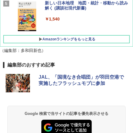
AIRLINE（エアライン）2026年9月号【特
新しい日本地理 地図・統計・移動から読み
集】ボーイング110周年を祝して！
解く (講談社現代新書)
￥1,760
￥1,540
Amazonランキングをもっと見る
（編集部：多和田新也）
[キャンパーズコレクション 山善] ポップアッ
BUNDOK(バンドック)ソロ ドーム 1 EX BDK
編集部のおすすめ記事
プテント 傘みたいに広げて畳める パッとサ
-08EX カーキ ソロキャンプ ポリエステル フ
ッとサンシェード キューブ フルクローズ メ
レーム テント
JAL、「国境なき合唱団」が羽田空港で
ッシュ 簡単設置 ワンタッチテント キャンプ
実施したフラッシュモブに参加
&ハイキング カーキ PATC-150(KH)
￥14,800
￥6,831
GRANDOOR ステンレス保冷剤 2個セット 2
026リニューアル 急速冷凍 空間倍増 衛生的
PYKES PEAK (パイクスピーク) 着替えテン
コンパクト 保冷力長持ち
Google 検索で当サイトの記事を優先表示させる
ト プライバシー テント 【中が透けない】 1
人用 折りたたみ 防災グッズ 災害用トイレ ビ
￥2,980
ーチ ピクニック ポップアップテント 携帯 簡
易 トイレテント (ブラック)