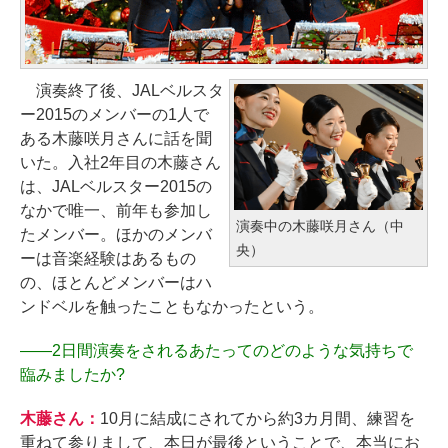
演奏終了後、JALベルスタ
ー2015のメンバーの1人で
ある木藤咲月さんに話を聞
いた。入社2年目の木藤さん
は、JALベルスター2015の
なかで唯一、前年も参加し
演奏中の木藤咲月さん（中
たメンバー。ほかのメンバ
央）
ーは音楽経験はあるもの
の、ほとんどメンバーはハ
ンドベルを触ったこともなかったという。
――
2日間演奏をされるあたってのどのような気持ちで
臨みましたか?
木藤さん：
10月に結成にされてから約3カ月間、練習を
重ねて参りまして、本日が最後ということで、本当にお