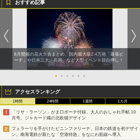
おすすめ記事
8月開催の花火大会まとめ。国内最大級2.4万発「幕張ビ
ーチ」や日本三大「長岡」など大型イベント目白押し！
●
●
●
●
●
●
アクセスランキング
1時間
24時間
1週間
1カ月
「リサ・ラーソン」がま口ポーチ付録、大人のおしゃれ手帖 10
月号。ジャカード織の北欧猫デザイン
フェラーリを手がけたピニンファリーナ、日本の鉄道を初デザイ
ン。南海電鉄が新たな「空港特急」をなにわ筋線へ導入