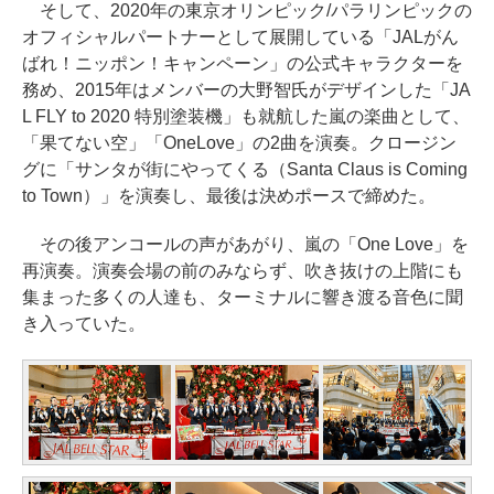
そして、2020年の東京オリンピック/パラリンピックの
オフィシャルパートナーとして展開している「JALがん
ばれ！ニッポン！キャンペーン」の公式キャラクターを
務め、2015年はメンバーの大野智氏がデザインした「JA
L FLY to 2020 特別塗装機」も就航した嵐の楽曲として、
「果てない空」「OneLove」の2曲を演奏。クロージン
グに「サンタが街にやってくる（Santa Claus is Coming
to Town）」を演奏し、最後は決めポースで締めた。
その後アンコールの声があがり、嵐の「One Love」を
再演奏。演奏会場の前のみならず、吹き抜けの上階にも
集まった多くの人達も、ターミナルに響き渡る音色に聞
き入っていた。