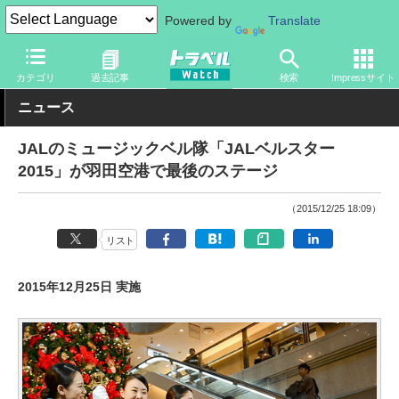
Powered by
Translate
トラベル Watch
企業・政府・官庁
国内エアライン
JAL
カテゴリ
過去記事
検索
Impressサイト
ニュース
JALのミュージックベル隊「JALベルスター
2015」が羽田空港で最後のステージ
（2015/12/25 18:09）
リスト
2015年12月25日 実施