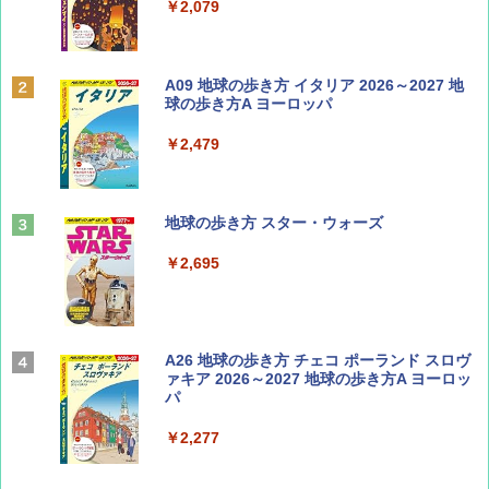
￥713
￥2,079
BE-PAL(ビ-パル) 2026年 9 月号【特別付録:
A09 地球の歩き方 イタリア 2026～2027 地
SOTO ミニマル"旅"財布 ランダム2種】
球の歩き方A ヨーロッパ
￥1,500
￥2,479
山と溪谷 2026年8月号「南アルプス大全」
地球の歩き方 スター・ウォーズ
￥1,540
￥2,695
Coyote No.89 特集 星野道夫 夢見る旅
A26 地球の歩き方 チェコ ポーランド スロヴ
ァキア 2026～2027 地球の歩き方A ヨーロッ
パ
￥1,540
￥2,277