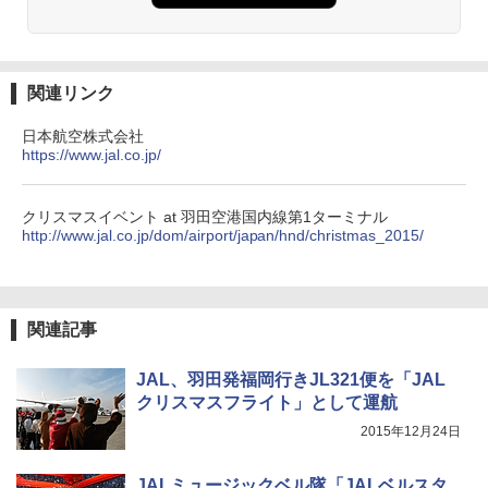
DEWEL パラソル 大型 ビーチ アウトドアパ
￥4,980
ラソル ガーデン サイトシート付 折りたたみ
防水 UVカット 4段階高さ調整 軽量 収納袋付
き
関連リンク
ENDLESS BASE 《めざましテレビで紹介》
テント ワンタッチ RENEW 幅200 2-3人用 43
￥6,459
500002(88859)
日本航空株式会社
https://www.jal.co.jp/
￥5,999
熊撃退スプレー 熊よけスプレー 熊スプレー
【日本企業販売】超強力クマ対策スプレー 30
クリスマスイベント at 羽田空港国内線第1ターミナル
0ml（連続噴射30秒）110ml（連続噴射15
http://www.jal.co.jp/dom/airport/japan/hnd/christmas_2015/
[キャンパーズコレクション 山善] 傘みたいに
秒）射程5～10m 安全ロック搭載 携帯収納袋
広げるだけ パッとサッとテント ブラックコ
付き ヒグマ・イノシシ対策 自治体・教育機
ーティング フルクローズ メッシュ 3-4人用
関の購入実績 登山・キャンプ・アウトドア・
簡単設置 ポップアップテント エクルベージ
防災用品 長期保存可能 緊急時用 日本国内発
ュ(BC仕様) PATC-150B(EB)
送
関連記事
￥9,990
￥3,680
JAL、羽田発福岡行きJL321便を「JAL
クリスマスフライト」として運航
[キャンパーズコレクション 山善] 傘みたいに
ポインターライト 強力 小型 緑色/赤色/青紫色
広げるだけ パッとサッとテント キューブ ブ
USB充電式 高精度 超長距離照射 長時間使用
2015年12月24日
ラックコーティング フルクローズ メッシュ 3
可能 安全ロック付き 高安全性 金属製耐久 コ
人用 簡単設置 ポップアップテント PATC-15
ンパクト多機能設計 持ち運び便利 アウトド
JALミュージックベル隊「JALベルスタ