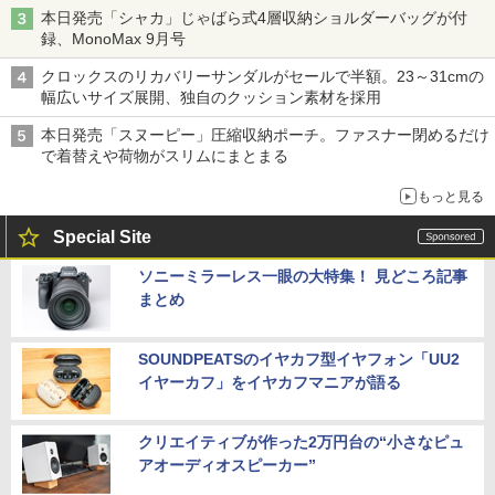
本日発売「シャカ」じゃばら式4層収納ショルダーバッグが付
録、MonoMax 9月号
クロックスのリカバリーサンダルがセールで半額。23～31cmの
幅広いサイズ展開、独自のクッション素材を採用
本日発売「スヌーピー」圧縮収納ポーチ。ファスナー閉めるだけ
で着替えや荷物がスリムにまとまる
もっと見る
Special Site
ソニーミラーレス一眼の大特集！ 見どころ記事
まとめ
SOUNDPEATSのイヤカフ型イヤフォン「UU2
イヤーカフ」をイヤカフマニアが語る
クリエイティブが作った2万円台の“小さなピュ
アオーディオスピーカー”