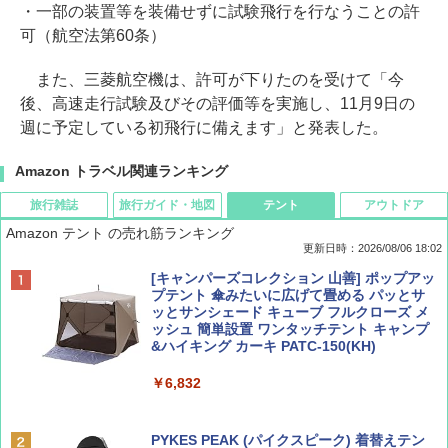
・一部の装置等を装備せずに試験飛行を行なうことの許
可（航空法第60条）
また、三菱航空機は、許可が下りたのを受けて「今
後、高速走行試験及びその評価等を実施し、11月9日の
週に予定している初飛行に備えます」と発表した。
Amazon トラベル関連ランキング
旅行雑誌
旅行ガイド・地図
テント
アウトドア
Amazon テント の売れ筋ランキング
更新日時：2026/08/06 18:02
ディズニーファン ２０２６年 ９月号 [雑
D40 地球の歩き方 チェンマイ タイ北部の魅
[キャンパーズコレクション 山善] ポップアッ
誌] (ＤＩＳＮＥＹ ＦＡＮ)
力的な町 2026～2027 地球の歩き方D アジア
プテント 傘みたいに広げて畳める パッとサ
ッとサンシェード キューブ フルクローズ メ
ッシュ 簡単設置 ワンタッチテント キャンプ
￥713
￥2,079
&ハイキング カーキ PATC-150(KH)
￥6,832
Coyote No.89 特集 星野道夫 夢見る旅
A09 地球の歩き方 イタリア 2026～2027 地
球の歩き方A ヨーロッパ
PYKES PEAK (パイクスピーク) 着替えテン
￥1,540