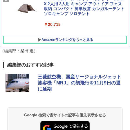
X 2人用 3人用 キャンプ アウトドア フェス
収納 コンパクト 簡単設営 カンガルーテント
ソロキャンプ ソロテント
￥20,718
Amazonランキングをもっと見る
（編集部：柴田 進）
BUNDOK(バンドック)ソロ ドーム 1 EX BDK
編集部のおすすめ記事
-08EX カーキ ソロキャンプ ポリエステル フ
レーム テント
三菱航空機、国産リージョナルジェット
旅客機「MRJ」の初飛行を11月9日の週
￥14,800
に延期
GRANDOOR ステンレス保冷剤 2個セット 2
026リニューアル 急速冷凍 空間倍増 衛生的
コンパクト 保冷力長持ち
Google 検索で当サイトの記事を優先表示させる
￥2,980