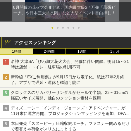
8月開催の花火大会まとめ。国内最大級2.4万発「幕張ビ
ーチ」や日本三大「長岡」など大型イベント目白押し！
●
●
●
●
●
●
アクセスランキング
1時間
24時間
1週間
1カ月
名神 大津SA「びわ湖大花火大会」開催に伴い閉鎖。明日15～21
時は店舗・トイレ・駐車場の利用不可
新幹線「EXご利用票」が9月15日から電子化、紙は27年2月終
了。アプリで遅延・運休も確認可能に
クロックスのリカバリーサンダルがセールで半額。23～31cmの
幅広いサイズ展開、独自のクッション素材を採用
ディズニーシー「インディ・ジョーンズ・アドベンチャー」が
11月末に運営再開。プロジェクションマッピングを追加、DPA
は1500円
本日発売「スヌーピー」圧縮収納ポーチ。ファスナー閉めるだけ
で着替えや荷物がスリムにまとまる