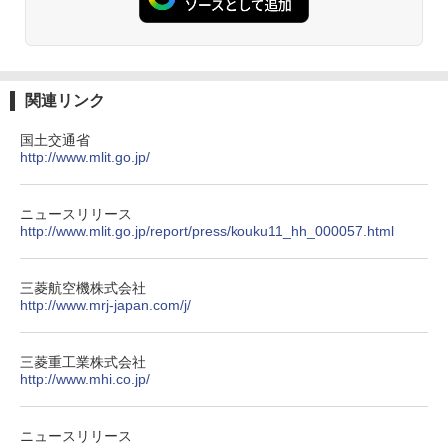
熊撃退スプレー 熊よけスプレー 熊スプレー
【日本企業販売】超強力クマ対策スプレー 30
0ml（連続噴射30秒）110ml（連続噴射15
秒）射程5～10m 安全ロック搭載 携帯収納袋
付き ヒグマ・イノシシ対策 自治体・教育機
関連リンク
関の購入実績 登山・キャンプ・アウトドア・
防災用品 長期保存可能 緊急時用 日本国内発
国土交通省
送
http://www.mlit.go.jp/
￥3,680
ニュースリリース
http://www.mlit.go.jp/report/press/kouku11_hh_000057.html
DEWEL パラソル 大型 ビーチ アウトドアパ
ラソル ガーデン サイトシート付 折りたたみ
防水 UVカット 4段階高さ調整 軽量 収納袋付
三菱航空機株式会社
き
http://www.mrj-japan.com/j/
￥6,459
三菱重工業株式会社
http://www.mhi.co.jp/
ポインターライト 強力 小型 緑色/赤色/青紫色
USB充電式 高精度 超長距離照射 長時間使用
可能 安全ロック付き 高安全性 金属製耐久 コ
ニュースリリース
ンパクト多機能設計 持ち運び便利 アウトド