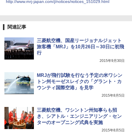
http://www.mrj-japan.com/j/notices/notices_151029.html
ア/オフィス/教育現場/展示会用 緑
￥1,180
関連記事
三菱航空機、国産リージョナルジェット
旅客機「MRJ」を10月26日～30日に初飛
行
2015年9月30日
MRJが飛行試験を行なう予定の米ワシン
トン州モーゼスレイクの「グラント・カ
ウンティ国際空港」を見学
2015年8月5日
三菱航空機、ワシントン州知事らも招
き、シアトル・エンジニアリング・セン
ターのオープニング式典を実施
2015年8月5日