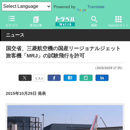
Powered by
Translate
トラベル Watch
企業・政府・官庁
政府・官庁
国土交通省
カテゴリ
過去記事
検索
Impressサイト
ニュース
国交省、三菱航空機の国産リージョナルジェット
旅客機「MRJ」の試験飛行を許可
（2015/10/29 17:25）
リスト
2015年10月29日 発表