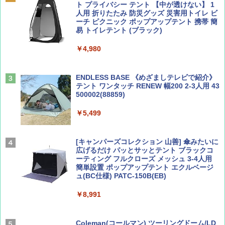
ト プライバシー テント 【中が透けない】 1
￥2,479
人用 折りたたみ 防災グッズ 災害用トイレ ビ
ーチ ピクニック ポップアップテント 携帯 簡
易 トイレテント (ブラック)
山と溪谷 2026年8月号「南アルプス大全」
A26 地球の歩き方 チェコ ポーランド スロヴ
￥4,980
ァキア 2026～2027 地球の歩き方A ヨーロッ
パ
￥1,540
￥2,277
ENDLESS BASE 《めざましテレビで紹介》
テント ワンタッチ RENEW 幅200 2-3人用 43
500002(88859)
AIRLINE（エアライン）2026年9月号【特
地球の歩き方 スター・ウォーズ
集】ボーイング110周年を祝して！
￥5,499
￥2,695
￥1,760
[キャンパーズコレクション 山善] 傘みたいに
広げるだけ パッとサッとテント ブラックコ
ーティング フルクローズ メッシュ 3-4人用
簡単設置 ポップアップテント エクルベージ
BE-PAL(ビ-パル) 2026年 9 月号【特別付録:
新しい日本地理 地図・統計・移動から読み
ュ(BC仕様) PATC-150B(EB)
SOTO ミニマル"旅"財布 ランダム2種】
解く (講談社現代新書)
￥8,991
￥1,500
￥1,540
Coleman(コールマン) ツーリングドーム/LD