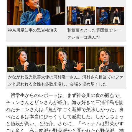
神奈川県知事の黒岩祐治氏
和気藹々とした雰囲気でトー
クショーは進んだ
かながわ観光親善大使の河村隆一さん。河村さん目当てのファ
ンと思われる女性も多数来場し、会場を埋め尽くした
留学生からのレポートは、まず神奈川の食の観点で、
チュンさんとザンさんが紹介。海が好きで三浦半島を訪
れたチュンさんは「魚がすごく新鮮で美味しかった。食
べたときは本当にびっくりして感動した。しかしちょっ
と値段が高い」と紹介。さらに、「ベトナムは野菜がす
ごく多く、私も肉派か野菜派かと聞かれたら野菜派。神