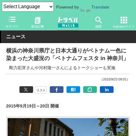
Powered by
Translate
トラベル Watch
旅の情報
観光地
その他
カテゴリ
過去記事
検索
Impressサイト
ニュース
横浜の神奈川県庁と日本大通りがベトナム一色に
染まった大盛況の「ベトナムフェスタ in 神奈川」
剛力彩芽さんや河村隆一さんによるトークショーも実施
（2015/9/23 09:01）
リスト
2015年9月19日～20日 開催