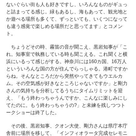
ないぐらい街も人も好きですし、いろんなものがギュっ
と詰まってる感じ。緑もあるし、海もあって、観光地と
か遊べる場所も多くて、ずっといても、いくつになって
も違う感覚で楽しめる場所だと思ってます」とコメン
ト。
ちょうどその時、霧笛の音が聞こえ、黒岩知事が「こ
れ。知事室で執務している時も聞こえる。これ聞くと横
浜にいるって感じがする。神奈川には160カ国、16万人
といういろんな国の方が住んでらっしゃる。港町ですか
らね。そんなところだから突然やってきてもウエルカ
ム。その空気感が好きなところじゃないですか」と剛力
さんの気持ちを分析してるうちにタイムリミットを迎
え、「もう終わっちゃうんですか、こんなに楽しみにし
てたのに。もう終わっちゃうの?」と未練を残しつつト
ークショーは終了した。
その後、黒岩知事、クオン大使、剛力さんは県庁本庁
舎前に場所を移して、「インフィオラータ完成セレモニ