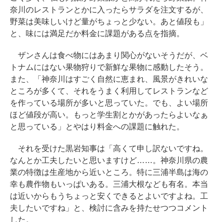
奈川のレストランとかに入ったらサラダを注文するが、
野菜は美味しいけど量がちょっと少ない。あと値段も」
と、味には満足だか料金に課題がある点を指摘。
ザンさんは食べ物にはあまり関心がないそうだが、ベ
トナムにはない果物狩りで新鮮な果物に感動したそう。
また、「神奈川はすごく自然に恵まれ、風景がきれいな
ところが多くて、それをうまく利用してレストランなど
を作っている場所が多いと思っていた。でも、よい場所
ほど値段が高い。もっと学生割とかがあったらよいなぁ
と思っている」とやはり料金への課題に触れた。
それを受けた黒岩知事は「高くて申し訳ないですね。
なんとか工夫したいと思いますけど……。神奈川県の農
業の特徴は生産地から近いところ。特に三浦半島は海の
幸も農作物もいっぱいある。三浦大根なども有名。本当
は近いからもうちょっと安くできるとよいですよね。工
夫したいですね」と、検討に含みを持たせつつコメント
した。