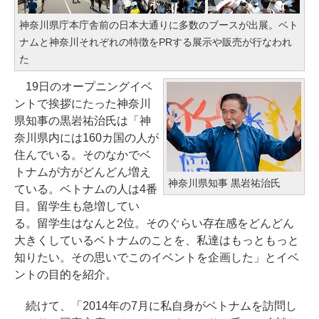
神奈川県庁本庁舎前の日本大通りに多数のブースが出展。ベト
ナムと神奈川それぞれの特徴をPRする展示や販売が行なわれ
た
19日のオープニングイベ
ントで挨拶にたった神奈川
県知事の黒岩祐治氏は「神
奈川県内には160カ国の人が
住んでいる。そのなかでベ
トナムが方がどんどん増え
神奈川県知事 黒岩祐治氏
ている。ベトナムの人は4番
目。留学生も急増してい
る。留学生はなんと2位。そのぐらい存在感をどんどん
大きくしているベトナムのことを、私達はもっともっと
知りたい。その思いでこのイベントを企画した」とイベ
ントの目的を紹介。
続けて、「2014年の7月に私自身がベトナムを訪問し