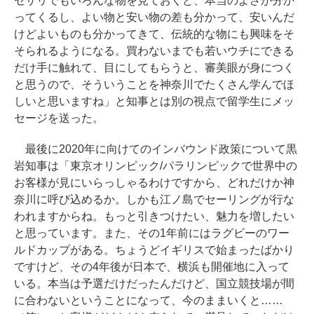
セサリでもいろんな物を見ておくと、本当のよさが分か
ってくるし、よい物と安い物の差も分かって、安いんだ
けどよいものも分かってきて、伝統的な物にも興味をそ
そられるようになる。買わないまでも若いウチにできる
だけ手に触れて、目にしてもらうと、審美眼が身につく
と思うので、そういうことを神奈川でたくさん学んでほ
しいと思いますね」と知事とは別の視点で留学生にメッ
セージを送った。
最後に2020年に向けてのインバウンド政策について黒
岩知事は「東京オリンピック/パラリンピックで世界中の
お客様が見にいらっしゃるわけですから、どれだけか神
奈川に呼び込めるか。しかも江ノ島でセーリングが行な
われますからね。もっと引きつけたい、魅力を増したい
と思っています。また、その1年前にはラグビーのワー
ルドカップがある。ちょうどイギリスで始まったばかり
ですけど、その4年後が日本で、横浜も開催地に入って
いる。本当は予選だけだったんだけど、国立競技場が間
に合わないということになって、今のままいくと……