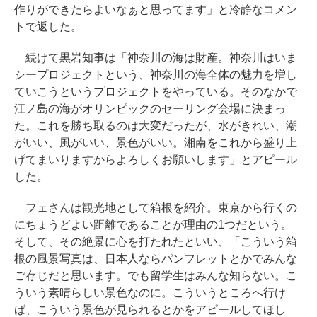
作りができたらよいなぁと思ってます」と冷静なコメン
トで返した。
続けて黒岩知事は「神奈川の海は財産。神奈川はいま
シープロジェクトという、神奈川の海全体の魅力を増し
ていこうというプロジェクトをやっている。そのなかで
江ノ島の海がオリンピックのセーリング会場に決まっ
た。これを勝ち取るのは大変だったが、水がきれい、潮
がいい、風がいい、景色がいい。湘南をこれから盛り上
げてまいりますからよろしくお願いします」とアピール
した。
フェさんは観光地として箱根を紹介。東京から行くの
にちょうどよい距離であることが理由の1つだという。
そして、その絶景に心を打たれたといい、「こういう箱
根の風景写真は、日本人ならパンフレットとかでみんな
ご存じだと思います。でも留学生はみんな知らない。こ
ういう素晴らしい景色なのに。こういうところへ行け
ば、こういう景色が見られるとかをアピールしてほし