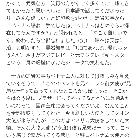
かくて、元気な方、笑顔の方がすごく多くてご一緒でき
てよかったと思いました。日本語で話してくださった
り、みんな優しい」と好印象を述べた。黒岩知事から
「ベトナム語お上手でしたね、ベトナムはどのぐらい滞
在してたんですか?」と問われると、「すごく難しいで
す。終わったら全部忘れました（笑）。滞在は実は1
泊」と明かすと、黒岩知事は「1泊であれだけ撮れちゃ
うんだ。さすがフジテレビ」と元フジテレビキャスター
という自身の経歴にかけたジョークで笑わせた。
一方の黒岩知事もベトナム人に対しては親しみを覚え
ているそうで、「このイベントも元々、フン前大使が“兄
弟だー!”って言ってくれたところから始まった。そこか
らは会う度に“ブラザー!!”ってやってると本当に兄弟みた
いになって、国家主席に会ってくださいよ、なんてこと
を全部段取りしてくれた。今度新しい大使としてクオン
大使が来られたが、この方はアメリカ大使をしていた大
物。そんな大物大使も“今度は僕も兄弟だー!!”って。こう
いう感じで繋がってくる感じ」と駐日ベトナム大使との