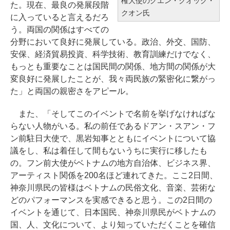
権大使のグエン・クオック・
た。現在、最良の発展段階
クオン氏
に入っていると言えるだろ
う。両国の関係はすべての
分野において良好に発展している。政治、外交、国防、
安保、経済貿易投資、科学技術、教育訓練だけでなく、
もっとも重要なことは国民間の関係、地方間の関係が大
変良好に発展したことが、我々両民族の緊密化に繋がっ
た」と両国の親密さをアピール。
また、「そしてこのイベントで名前を挙げなければな
らない人物がいる。私の前任であるドアン・スアン・フ
ン前駐日大使で、黒岩知事とともにイベントについて協
議をし、私は着任して間もないうちに実行に移したも
の。フン前大使がベトナムの地方自治体、ビジネス界、
アーティスト関係を200名ほど連れてきた。ここ2日間、
神奈川県民の皆様はベトナムの民俗文化、音楽、芸術な
どのパフォーマンスを実感できると思う。この2日間の
イベントを通じて、日本国民、神奈川県民がベトナムの
国、人、文化について、より知っていただくことを確信