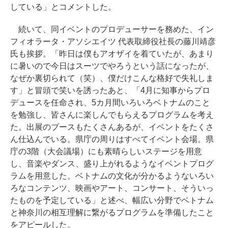
している」とコメントした。
続いて、同イベントのプロデューサーを務めた、イン
フィオラータ・アソシエイツ 代表取締役社長の藤川靖彦
氏も挨拶。「昨日は僕もアオザイを着ていたが、あまり
に暑いので今日はスーツでやろうという話になったが、
なぜか裏切られて（笑）、僕だけこんな格好で失礼しま
す」と冒頭で笑いを誘ったあと、「4月に知事からプロ
デュースを任命され、5カ月間いろいろベトナムのこと
を勉強し、皆さんに楽しんでもらえるプログラムを考え
た。出展のブースもたくさんあるが、イベントをたくさ
ん仕込んでいる。県庁の周りはすべてイベント会場。県
庁の3階（大会議場）にも素晴らしいステージを用意
し、音楽やダンス、盛り上がれるようなイベントプログ
ラムを用意した。ベトナムの文化が分かるようないろい
ろなコンテンツ、映画やアート、コンサート、そういっ
たものを予定している」と述べ、幅広い分野でベトナム
と神奈川の相互理解に繋がるプログラムを準備したこと
をアピールした。