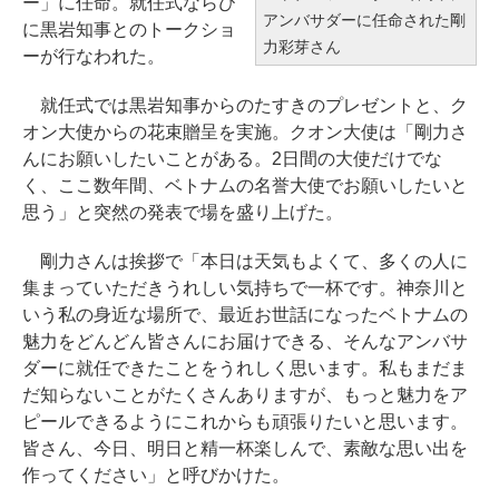
ー」に任命。就任式ならび
アンバサダーに任命された剛
に黒岩知事とのトークショ
力彩芽さん
ーが行なわれた。
就任式では黒岩知事からのたすきのプレゼントと、ク
オン大使からの花束贈呈を実施。クオン大使は「剛力さ
んにお願いしたいことがある。2日間の大使だけでな
く、ここ数年間、ベトナムの名誉大使でお願いしたいと
思う」と突然の発表で場を盛り上げた。
剛力さんは挨拶で「本日は天気もよくて、多くの人に
集まっていただきうれしい気持ちで一杯です。神奈川と
いう私の身近な場所で、最近お世話になったベトナムの
魅力をどんどん皆さんにお届けできる、そんなアンバサ
ダーに就任できたことをうれしく思います。私もまだま
だ知らないことがたくさんありますが、もっと魅力をア
ピールできるようにこれからも頑張りたいと思います。
皆さん、今日、明日と精一杯楽しんで、素敵な思い出を
作ってください」と呼びかけた。