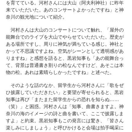
を育てている。河村さんには大山（阿夫利神社）に昨年
来ていただいた。あのコンサートよかったですね」と神
奈川の観光地について紹介。
河村さんは大山のコンサートについて触れ、「屋外の
能舞台でのライブを大山でやらせていただいた。歴史が
ある場所ですし、周りに神気が満ちている感じ。神社と
かって不思議ですよね、空気がシーンとして透明感があ
りますね」と感想を語ると、黒岩知事も「あの能舞台っ
て、背景は普通書き割りの松なんですけど、あそこは本
物の松。あれは素晴らしかったですね」と述べた。
そのような話のなか、留学生から河村さんに「歌をぜ
ひ披露していただきたい」と要望が寄せられると、黒岩
知事は再び「またまた留学生からの恐れを知らぬ……
（笑）」と困惑。河村さんは「知事、曲書きますよ。神
奈川の海のイメージの詩と曲を書いて、ここで披露しま
すよ」と約束。黒岩知事もこの発言には驚き、「皆さん
楽しみにしましょう」と呼びかけると会場は拍手喝采に