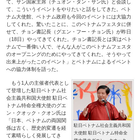
て、サン国家主席（チュオン・タン・サン氏）と会談し
て、こういうイベントをやりたいと話をしてきた。ベト
ナム大使館、ベトナム政府も今回のイベントには大協力
してくれた。驚いたことに、このベトナムフェスタに併
せて、チョン書記長（グエン・フー・チョン氏）が昨日
（18日）やってきてくれた。チョン書記長とは実はベト
ナムで一番偉い人で、そんな人がこのベトナムフェスタ
のオープニングのためにやってきてくれた。そうやって
出来上がったこのイベント」とベトナムによるイベント
への協力体制を語った。
もう1人の主催者代表とし
て登壇した駐日ベトナム社
会主義共和国大使館 駐日ベ
トナム特命全権大使のグエ
ン・クオック・クオン氏は
「日本、ベトナムの両国関
駐日ベトナム社会主義共和国
係は古く、歴史的変遷を経
大使館 駐日ベトナム特命全
て素晴らしく発展してき