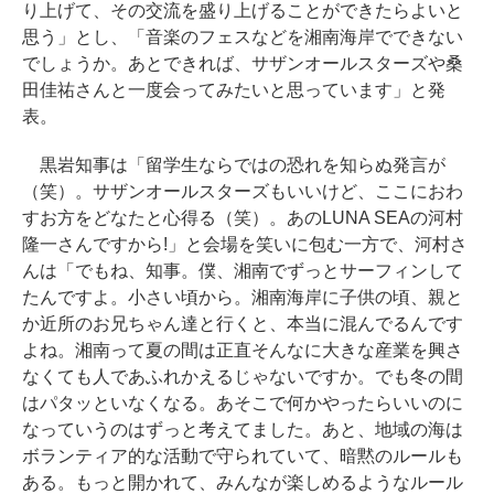
り上げて、その交流を盛り上げることができたらよいと
思う」とし、「音楽のフェスなどを湘南海岸でできない
でしょうか。あとできれば、サザンオールスターズや桑
田佳祐さんと一度会ってみたいと思っています」と発
表。
黒岩知事は「留学生ならではの恐れを知らぬ発言が
（笑）。サザンオールスターズもいいけど、ここにおわ
すお方をどなたと心得る（笑）。あのLUNA SEAの河村
隆一さんですから!」と会場を笑いに包む一方で、河村さ
んは「でもね、知事。僕、湘南でずっとサーフィンして
たんですよ。小さい頃から。湘南海岸に子供の頃、親と
か近所のお兄ちゃん達と行くと、本当に混んでるんです
よね。湘南って夏の間は正直そんなに大きな産業を興さ
なくても人であふれかえるじゃないですか。でも冬の間
はパタッといなくなる。あそこで何かやったらいいのに
なっていうのはずっと考えてました。あと、地域の海は
ボランティア的な活動で守られていて、暗黙のルールも
ある。もっと開かれて、みんなが楽しめるようなルール