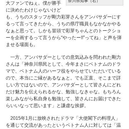
奈川県知事（右）
大ファンでねぇ。僕が勝手
に決めたわけじゃないけど
も、うちのスタッフが剛力彩芽さんをアンバサダーにす
るって言ってきたから、うちの県庁職員もなかなかやる
なぁと思って。しかも冒頭で彩芽ちゃんとのトークショ
ーを企画するって言うから“やったー!!”ってね」と声を弾
ませる場面も。
一方、アンバサダーとしての意気込みを問われた剛力
さんは「神奈川県民として、今年まさにベトナムのドラ
マで、ベトナム人のハーフ役をやらせていただいている
ので、本当にご縁があるなぁと。でも正直、そこまで詳
しい方ではないので、アンバサダーとして皆さんにどれ
だけ魅力を伝えられるかな、勉強しなきゃな。もちろん
楽しみながら私自身も勉強して、皆さんにお届けできた
らいいなって思います」と謙虚な挨拶。
2015年1月に放映されたドラマ「大使閣下の料理人」
を通じて交流があったというベトナム人に対しては「温