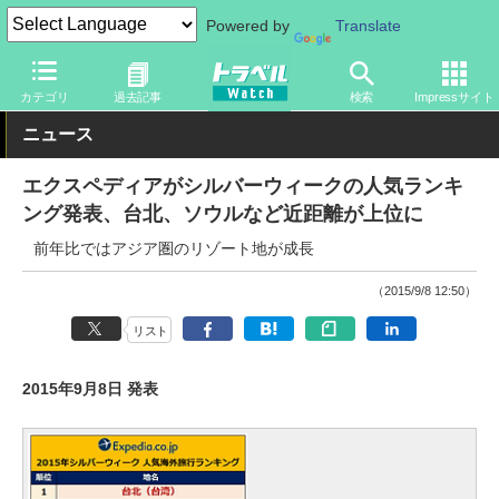
Powered by
Translate
トラベル Watch
旅の情報
書籍・Web
Webサイト
カテゴリ
過去記事
検索
Impressサイト
ニュース
エクスペディアがシルバーウィークの人気ランキ
ング発表、台北、ソウルなど近距離が上位に
前年比ではアジア圏のリゾート地が成長
（2015/9/8 12:50）
リスト
2015年9月8日 発表