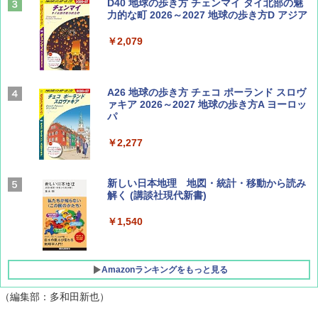
山と溪谷 2026年8月号「南アルプス大全」
D40 地球の歩き方 チェンマイ タイ北部の魅
力的な町 2026～2027 地球の歩き方D アジア
￥1,540
￥2,079
Coyote No.89 特集 星野道夫 夢見る旅
A26 地球の歩き方 チェコ ポーランド スロヴ
ァキア 2026～2027 地球の歩き方A ヨーロッ
パ
￥1,540
￥2,277
AIRLINE（エアライン）2026年9月号【特
新しい日本地理 地図・統計・移動から読み
集】ボーイング110周年を祝して！
解く (講談社現代新書)
￥1,760
￥1,540
Amazonランキングをもっと見る
（編集部：多和田新也）