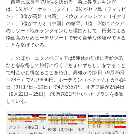
前年比成長率で順位を決める「急上昇ランキング」
は、1位がプーケット（タイ）、2位がセブ島（フィリピ
ン）、3位が高雄（台湾）、4位がフィレンツェ（イタリ
ア）、5位がマカオ（中国）の結果。1位、2位にアジア
のリゾート地がランクインした理由として、円安による
物価高のためビーチリゾートで安く豪華な体験ができる
ことを挙げている。
このほか、エクスペディアは5連休の前後に有給休暇
などを取得して旅行に行く「ちょいずらし」をすること
で料金がお得なることを紹介。高雄が2泊3日（9月26日
～28日）で2万9666円、ホーチミン（ベトナム）が3泊4
日（9月17日～20日）で4万5357円、オアフ島が2泊4日
（9月22日～25日）で8万7821円といったプランを提案
している。
アジア（4泊5日、1
欧米（3泊5日、1名
ハワイ（3泊5日、1