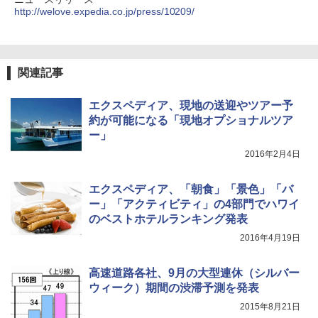
http://welove.expedia.co.jp/press/10209/
[キャンパーズコレクション 山善] 傘みたいに
広げるだけ パッとサッとテント ブラックコ
ーティング フルクローズ メッシュ 3-4人用
ポインターライト 強力 小型 緑色/赤色/青紫色
簡単設置 ポップアップテント エクルベージ
USB充電式 高精度 超長距離照射 長時間使用
ュ(BC仕様) PATC-150B(EB)
可能 安全ロック付き 高安全性 金属製耐久 コ
関連記事
ンパクト多機能設計 持ち運び便利 アウトド
ア/オフィス/教育現場/展示会用 緑
￥9,990
エクスペディア、現地の送迎やツアー予
￥1,180
約が可能になる「現地オプショナルツア
[キャンパーズコレクション 山善] 傘みたいに
ー」
広げるだけ パッとサッとテント キューブワ
イド ブラックコーティング フルクローズ メ
電動エアーポンプ SUP用 20PSI 電動ポンプ
2016年2月4日
ッシュ 4人用 簡単設置 ポップアップテント P
ゴムボート 空気入れ 空気抜き 自動停止 過熱
ATCW-150B エクルベージュ
保護 日光可読lcd 7種類ノズル付き
エクスペディア、「朝食」「景色」「バ
￥-
￥7,884
ー」「アクティビティ」の4部門でハワイ
のベストホテルランキング発表
2016年4月19日
高速道路各社、9月の大型連休（シルバー
ウィーク）期間の渋滞予測を発表
2015年8月21日