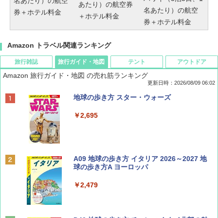
名あたり）の航空
あたり）の航空券
名あたり）の航空
券＋ホテル料金
＋ホテル料金
券＋ホテル料金
Amazon トラベル関連ランキング
旅行雑誌
旅行ガイド・地図
テント
アウトドア
Amazon 旅行ガイド・地図 の売れ筋ランキング
更新日時：2026/08/09 06:02
BE-PAL(ビ-パル) 2026年 9 月号【特別付録:
地球の歩き方 スター・ウォーズ
SOTO ミニマル"旅"財布 ランダム2種】
￥2,695
￥1,500
ディズニーファン ２０２６年 ９月号 [雑
A09 地球の歩き方 イタリア 2026～2027 地
誌] (ＤＩＳＮＥＹ ＦＡＮ)
球の歩き方A ヨーロッパ
￥713
￥2,479