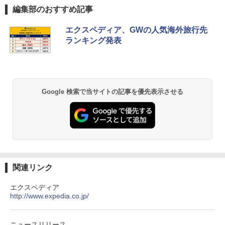
[キャンパーズコレクション 山善] ポップアッ
DEWEL パラソル 大型 ビーチ アウトドアパ
編集部のおすすめ記事
プテント 傘みたいに広げて畳める パッとサ
ラソル ガーデン サイトシート付 折りたたみ
ッとサンシェード キューブ フルクローズ メ
防水 UVカット 4段階高さ調整 軽量 収納袋付
エクスペディア、GWの人気海外旅行先
ッシュ 簡単設置 ワンタッチテント キャンプ
き
ランキング発表
&ハイキング カーキ PATC-150(KH)
￥6,459
￥6,830
熊撃退スプレー 熊よけスプレー 熊スプレー
PYKES PEAK (パイクスピーク) 着替えテン
【日本企業販売】超強力クマ対策スプレー 30
Google 検索で当サイトの記事を優先表示させる
ト プライバシー テント 【中が透けない】 1
0ml（連続噴射30秒）110ml（連続噴射15
人用 折りたたみ 防災グッズ 災害用トイレ ビ
秒）射程5～10m 安全ロック搭載 携帯収納袋
ーチ ピクニック ポップアップテント 携帯 簡
付き ヒグマ・イノシシ対策 自治体・教育機
易 トイレテント (グレー)
関の購入実績 登山・キャンプ・アウトドア・
防災用品 長期保存可能 緊急時用 日本国内発
送
￥4,980
￥3,680
関連リンク
ENDLESS BASE 《めざましテレビで紹介》
テント ワンタッチ RENEW 幅200 2-3人用 43
500002(88859)
GRANDOOR ステンレス保冷剤 2個セット 2
エクスペディア
026リニューアル 急速冷凍 空間倍増 衛生的
http://www.expedia.co.jp/
コンパクト 保冷力長持ち
￥5,999
￥2,980
ニュースリリース