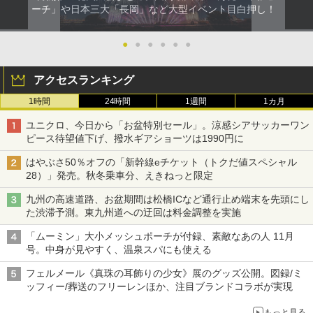
ーチ」や日本三大「長岡」など大型イベント目白押し！
●
●
●
●
●
●
アクセスランキング
1時間
24時間
1週間
1カ月
ユニクロ、今日から「お盆特別セール」。涼感シアサッカーワン
ピース待望値下げ、撥水ギアショーツは1990円に
はやぶさ50％オフの「新幹線eチケット（トクだ値スペシャル
28）」発売。秋冬乗車分、えきねっと限定
九州の高速道路、お盆期間は松橋ICなど通行止め端末を先頭にし
た渋滞予測。東九州道への迂回は料金調整を実施
「ムーミン」大小メッシュポーチが付録、素敵なあの人 11月
号。中身が見やすく、温泉スパにも使える
フェルメール《真珠の耳飾りの少女》展のグッズ公開。図録/ミ
ッフィー/葬送のフリーレンほか、注目ブランドコラボが実現
もっと見る