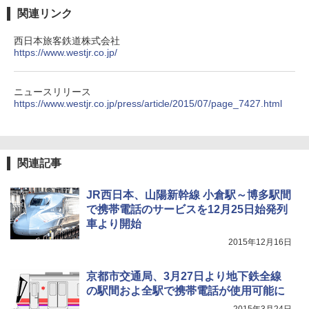
防水 UVカット 4段階高さ調整 軽量 収納袋付
関連リンク
き
ENDLESS BASE 《めざましテレビで紹介》
西日本旅客鉄道株式会社
テント ワンタッチ RENEW 幅200 2-3人用 43
￥6,459
https://www.westjr.co.jp/
500002(88859)
￥5,999
熊撃退スプレー 熊よけスプレー 熊スプレー
ニュースリリース
【日本企業販売】超強力クマ対策スプレー 30
https://www.westjr.co.jp/press/article/2015/07/page_7427.html
0ml（連続噴射30秒）110ml（連続噴射15
[キャンパーズコレクション 山善] 傘みたいに
秒）射程5～10m 安全ロック搭載 携帯収納袋
広げるだけ パッとサッとテント ブラックコ
付き ヒグマ・イノシシ対策 自治体・教育機
ーティング フルクローズ メッシュ 3-4人用
関の購入実績 登山・キャンプ・アウトドア・
簡単設置 ポップアップテント エクルベージ
防災用品 長期保存可能 緊急時用 日本国内発
関連記事
ュ(BC仕様) PATC-150B(EB)
送
￥9,990
￥3,680
JR西日本、山陽新幹線 小倉駅～博多駅間
で携帯電話のサービスを12月25日始発列
車より開始
[キャンパーズコレクション 山善] 傘みたいに
ポインターライト 強力 小型 緑色/赤色/青紫色
広げるだけ パッとサッとテント キューブ ブ
USB充電式 高精度 超長距離照射 長時間使用
2015年12月16日
ラックコーティング フルクローズ メッシュ 3
可能 安全ロック付き 高安全性 金属製耐久 コ
人用 簡単設置 ポップアップテント PATC-15
ンパクト多機能設計 持ち運び便利 アウトド
京都市交通局、3月27日より地下鉄全線
0B エクルベージュ
ア/オフィス/教育現場/展示会用 緑
の駅間およ全駅で携帯電話が使用可能に
￥10,990
￥1,180