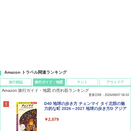
Amazon トラベル関連ランキング
旅行雑誌
旅行ガイド・地図
テント
アウトドア
Amazon 旅行ガイド・地図 の売れ筋ランキング
更新日時：2026/08/07 06:02
ディズニーファン ２０２６年 ９月号 [雑
D40 地球の歩き方 チェンマイ タイ北部の魅
誌] (ＤＩＳＮＥＹ ＦＡＮ)
力的な町 2026～2027 地球の歩き方D アジア
￥713
￥2,079