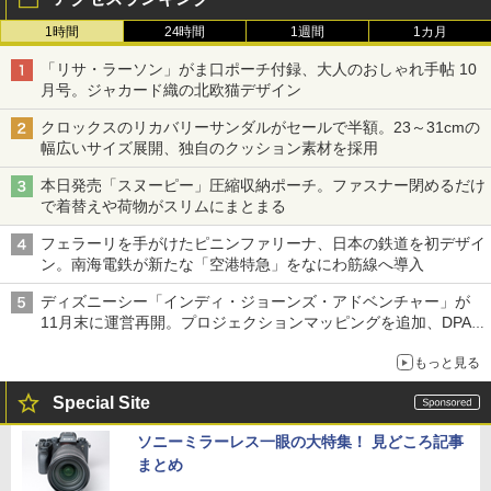
1時間
24時間
1週間
1カ月
「リサ・ラーソン」がま口ポーチ付録、大人のおしゃれ手帖 10
月号。ジャカード織の北欧猫デザイン
クロックスのリカバリーサンダルがセールで半額。23～31cmの
幅広いサイズ展開、独自のクッション素材を採用
本日発売「スヌーピー」圧縮収納ポーチ。ファスナー閉めるだけ
で着替えや荷物がスリムにまとまる
フェラーリを手がけたピニンファリーナ、日本の鉄道を初デザイ
ン。南海電鉄が新たな「空港特急」をなにわ筋線へ導入
ディズニーシー「インディ・ジョーンズ・アドベンチャー」が
11月末に運営再開。プロジェクションマッピングを追加、DPA
は1500円
もっと見る
Special Site
ソニーミラーレス一眼の大特集！ 見どころ記事
まとめ