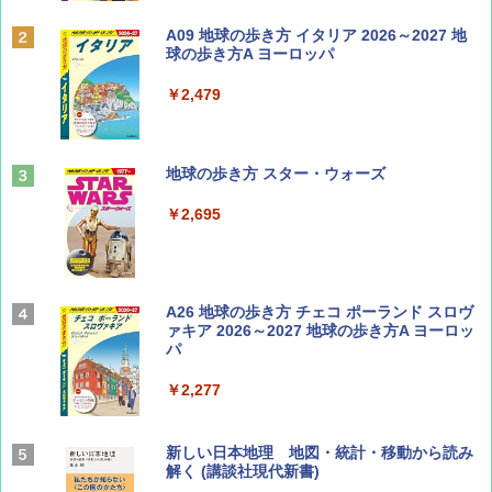
BE-PAL(ビ-パル) 2026年 9 月号【特別付録:
A09 地球の歩き方 イタリア 2026～2027 地
SOTO ミニマル"旅"財布 ランダム2種】
球の歩き方A ヨーロッパ
￥1,500
￥2,479
山と溪谷 2026年8月号「南アルプス大全」
地球の歩き方 スター・ウォーズ
￥1,540
￥2,695
Coyote No.89 特集 星野道夫 夢見る旅
A26 地球の歩き方 チェコ ポーランド スロヴ
ァキア 2026～2027 地球の歩き方A ヨーロッ
パ
￥1,540
￥2,277
AIRLINE（エアライン）2026年9月号【特
新しい日本地理 地図・統計・移動から読み
集】ボーイング110周年を祝して！
解く (講談社現代新書)