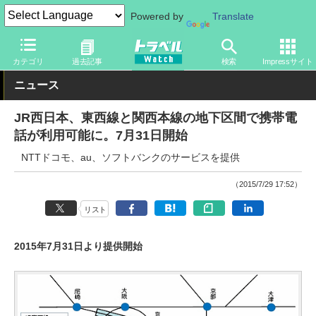
Powered by
Translate
トラベル Watch
企業・政府・官庁
鉄道
JR
カテゴリ
過去記事
検索
Impressサイト
ニュース
JR西日本、東西線と関西本線の地下区間で携帯電
話が利用可能に。7月31日開始
NTTドコモ、au、ソフトバンクのサービスを提供
（2015/7/29 17:52）
リスト
2015年7月31日より提供開始