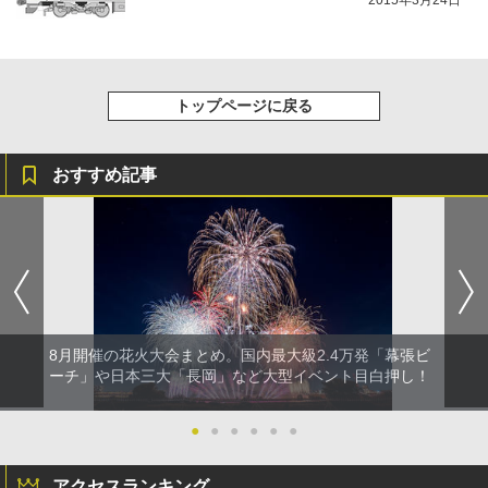
2015年3月24日
トップページに戻る
おすすめ記事
8月開催の花火大会まとめ。国内最大級2.4万発「幕張ビ
ーチ」や日本三大「長岡」など大型イベント目白押し！
●
●
●
●
●
●
アクセスランキング